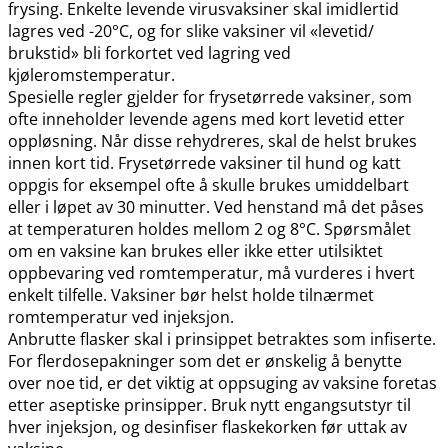
frysing. Enkelte levende virusvaksiner skal imidlertid
lagres ved -20°C, og for slike vaksiner vil «levetid​/​
brukstid» bli forkortet ved lagring ved
kjøleromstemperatur.
Spesielle regler gjelder for frysetørrede vaksiner, som
ofte inneholder levende agens med kort levetid etter
oppløsning. Når disse rehydreres, skal de helst brukes
innen kort tid. Frysetørrede vaksiner til hund og katt
oppgis for eksempel ofte å skulle brukes umiddelbart
eller i løpet av 30 minutter. Ved henstand må det påses
at temperaturen holdes mellom 2 og 8°C. Spørsmålet
om en vaksine kan brukes eller ikke etter utilsiktet
oppbevaring ved romtemperatur, må vurderes i hvert
enkelt tilfelle. Vaksiner bør helst holde tilnærmet
romtemperatur ved injeksjon.
Anbrutte flasker skal i prinsippet betraktes som infiserte.
For flerdosepakninger som det er ønskelig å benytte
over noe tid, er det viktig at oppsuging av vaksine foretas
etter aseptiske prinsipper. Bruk nytt engangsutstyr til
hver injeksjon, og desinfiser flaskekorken før uttak av