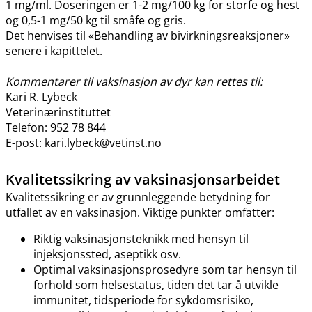
1 mg​/​ml. Doseringen er 1-2 mg/100 kg for storfe og hest
og 0,5-1 mg/50 kg til småfe og gris.
Det henvises til «Behandling av bivirkningsreaksjoner»
senere i kapittelet.
Kommentarer til vaksinasjon av dyr kan rettes til:
Kari R. Lybeck
Veterinærinstituttet
Telefon: 952 78 844
E-post: kari.lybeck@vetinst.no
Kvalitetssikring av vaksinasjonsarbeidet
Kvalitetssikring er av grunnleggende betydning for
utfallet av en vaksinasjon. Viktige punkter omfatter:
Riktig vaksinasjonsteknikk med hensyn til
injeksjonssted, aseptikk osv.
Optimal vaksinasjonsprosedyre som tar hensyn til
forhold som helsestatus, tiden det tar å utvikle
immunitet, tidsperiode for sykdomsrisiko,