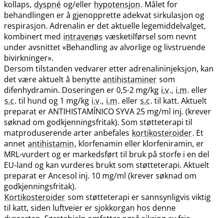
kollaps,
dyspné
og​/​eller
hypotensjon
. Målet for
behandlingen er å gjenopprette adekvat sirkulasjon og
respirasjon. Adrenalin er det aktuelle legemiddelvalget,
kombinert med
intravenøs
væsketilførsel som nevnt
under avsnittet «Behandling av alvorlige og livstruende
bivirkninger».
Dersom tilstanden vedvarer etter adrenalininjeksjon, kan
det være aktuelt å benytte
antihistaminer
som
difenhydramin. Doseringen er 0,5-2 mg/kg
i.v
.,
i.m
. eller
s.c
. til hund og 1 mg/kg
i.v
.,
i.m
. eller
s.c
. til katt. Aktuelt
preparat er ANTIHISTAMÍNICO SYVA 25 mg/ml inj. (krever
søknad om godkjenningsfritak). Som støtteterapi til
matproduserende arter anbefales
kortikosteroider
. Et
annet
antihistamin
, klorfenamin eller klorfeniramin, er
MRL-vurdert og er markedsført til bruk på storfe i en del
EU-land og kan vurderes brukt som støtteterapi. Aktuelt
preparat er Ancesol inj. 10 mg/ml (krever søknad om
godkjenningsfritak).
Kortikosteroider
som støtteterapi er sannsynligvis viktig
til katt, siden luftveier er sjokkorgan hos denne