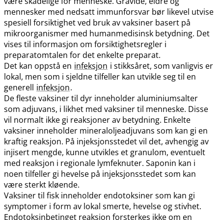
være skadelige for menneske. Gravide, eldre og
mennesker med nedsatt immunforsvar bør likevel utvise
spesiell forsiktighet ved bruk av vaksiner basert på
mikroorganismer med humanmedisinsk betydning. Det
vises til informasjon om forsiktighetsregler i
preparatomtalen for det enkelte preparat.
Det kan oppstå en
infeksjon
i stikksåret, som vanligvis er
lokal, men som i sjeldne tilfeller kan utvikle seg til en
generell
infeksjon
.
De fleste vaksiner til dyr inneholder aluminiumsalter
som adjuvans, i likhet med vaksiner til menneske. Disse
vil normalt ikke gi reaksjoner av betydning. Enkelte
vaksiner inneholder mineraloljeadjuvans som kan gi en
kraftig reaksjon. På injeksjonsstedet vil det, avhengig av
injisert mengde, kunne utvikles et granulom, eventuelt
med reaksjon i regionale lymfeknuter. Saponin kan i
noen tilfeller gi hevelse på injeksjonsstedet som kan
være sterkt kløende.
Vaksiner til fisk inneholder endotoksiner som kan gi
symptomer i form av lokal smerte, hevelse og stivhet.
Endotoksinbetinget reaksjon forsterkes ikke om en