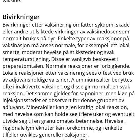
vaksine.
Bivirkninger
Bivirkninger etter vaksinering omfatter sykdom, skade
eller andre utilsiktede virkninger av vaksinedoser som
normalt brukes på dyr. Enkelte typer av reaksjoner på
vaksinasjon må anses normale, for eksempel lett lokal
smerte, moderat hevelse på stikkstedet og svak
temperaturstigning. Disse er vanligvis beskrevet i
preparatomtalen. Normale reaksjoner er forbigående.
Lokale reaksjoner etter vaksinering sees oftest ved bruk
av adjuvansholdige vaksiner. Aluminiumsalter benyttes
ofte i inaktiverte vaksiner, og disse gir normalt en svak
reaksjon. Det samme gjelder for saponiner, men kløe på
injeksjonsstedet er observert for denne gruppen av
adjuvans. Mineraloljer kan gi en kraftig lokal reaksjon,
med hevelse som kan holde seg i flere uker og eventuelt
utvikle seg til en granulomatøs betennelse. Hevelse i
regionale lymfeknuter kan forekomme, og i enkelte
tilfeller utvikles generelle reaksjoner.