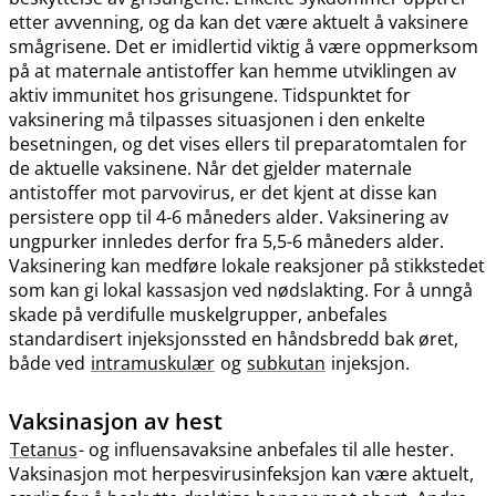
etter avvenning, og da kan det være aktuelt å vaksinere
smågrisene. Det er imidlertid viktig å være oppmerksom
på at maternale antistoffer kan hemme utviklingen av
aktiv immunitet hos grisungene. Tidspunktet for
vaksinering må tilpasses situasjonen i den enkelte
besetningen, og det vises ellers til preparatomtalen for
de aktuelle vaksinene. Når det gjelder maternale
antistoffer mot parvovirus, er det kjent at disse kan
persistere opp til 4-6 måneders alder. Vaksinering av
ungpurker innledes derfor fra 5,5-6 måneders alder.
Vaksinering kan medføre lokale reaksjoner på stikkstedet
som kan gi lokal kassasjon ved nødslakting. For å unngå
skade på verdifulle muskelgrupper, anbefales
standardisert injeksjonssted en håndsbredd bak øret,
både ved
intramuskulær
og
subkutan
injeksjon.
Vaksinasjon av hest
Tetanus
- og influensavaksine anbefales til alle hester.
Vaksinasjon mot herpesvirusinfeksjon kan være aktuelt,