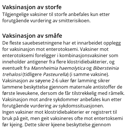
Vaksinasjon av storfe
Tilgjengelige vaksiner til storfe anbefales kun etter
forutgående vurdering av smitterisikoen.
Vaksinasjon av småfe
De fleste sauebesetningene har et innarbeidet opplegg
for vaksinasjon mot enterotoksemi. Vaksiner mot
enterotoksemi foreligger i kombinasjonsvaksiner som
inneholder antigener fra flere klostridiebakterier, og
eventuelt fra
Mannheimia haemolytica
og
Bibersteinia
trehalosi
(tidligere
Pasteurella
) (i samme vaksine).
Vaksinasjon av søyene 2-6 uker før lamming sikrer
lammene beskyttelse gjennom maternale antistoffer de
første leveukene, dersom de får tilstrekkelig med råmelk.
Vaksinasjon mot andre sykdommer anbefales kun etter
forutgående vurdering av sykdomssituasjonen.
Ingen vaksiner mot klostridiebakterier er registrert til
bruk på geit, men geit vaksineres ofte mot entertoksemi
før kjeing. Dette sikrer kjeene beskyttelse gjennom