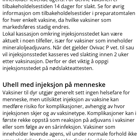
tilbakeholdelsestiden 14 dager for slakt. Se for øvrig
informasjon om tilbakeholdelsestider i preparatomtalen
for hver enkelt vaksine, da hvilke vaksiner som
markedsføres stadig endres.
Lokal kassasjon omkring injeksjonsstedet kan være
aktuelt i noen tilfeller, især for vaksiner som inneholder
mineraloljeadjuvans. Når det gjelder Ovivac P vet. til sau
vil injeksjonsstedet kasseres ved slakting innen 2 uker
etter vaksinasjon. Derfor er det viktig å oppgi
injeksjonsstedet på nødslakteattesten.
Uhell med injeksjon på menneske
Vaksiner til dyr utgjør generelt sett ingen helsefare for
menneske, men utilsiktet injeksjon av vaksine kan
medføre risiko for komplikasjoner, avhengig av hvor
injeksjonen skjer og av vaksinetype. Komplikasjoner kan i
første rekke oppstå som reaksjon på adjuvans i vaksiner
eller som følge av en sårinfeksjon. Vaksiner som
inneholder levende agens, vil under normale forhold ikke