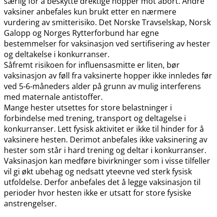
særlig for å beskytte drektige hopper mot abort. Andre
vaksiner anbefales kun brukt etter en nærmere
vurdering av smitterisiko. Det Norske Travselskap, Norsk
Galopp og Norges Rytterforbund har egne
bestemmelser for vaksinasjon ved sertifisering av hester
og deltakelse i konkurranser.
Såfremt risikoen for influensasmitte er liten, bør
vaksinasjon av føll fra vaksinerte hopper ikke innledes før
ved 5-6-måneders alder på grunn av mulig interferens
med maternale antistoffer.
Mange hester utsettes for store belastninger i
forbindelse med trening, transport og deltagelse i
konkurranser. Lett fysisk aktivitet er ikke til hinder for å
vaksinere hesten. Derimot anbefales ikke vaksinering av
hester som står i hard trening og deltar i konkurranser.
Vaksinasjon kan medføre bivirkninger som i visse tilfeller
vil gi økt ubehag og nedsatt yteevne ved sterk fysisk
utfoldelse. Derfor anbefales det å legge vaksinasjon til
perioder hvor hesten ikke er utsatt for store fysiske
anstrengelser.