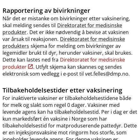
Rapportering av bivirkninger
Når det er mistanke om bivirkninger etter vaksinering,
skal melding sendes til
Direktoratet for medisinske
produkter
. Det er ikke nødvendig å bevise at vaksinen
var årsak til reaksjonen.
Direktoratet for medisinske
produkters
skjema for melding om bivirkninger av
legemidler brukt til dyr, herunder vaksiner, skal brukes.
Dette kan lastes ned fra
Direktoratet for medisinske
produkter
. Utfylt skjema kan skannes og sendes
elektronisk som vedlegg i e-post til vet.felles@dmp.no.
Tilbakeholdelsestider etter vaksinering
For inaktiverte vaksiner er tilbakeholdelsestidene både
for melk og slakt som regel 0 dager. Vaksiner med
levende agens kan ha tilbakeholdelsestid. Per i dag er det
kun markedsført én vaksine i Norge som har
tilbakeholdelsestid for matproduserende pattedyr. Dette
er en injeksjonsvaksine mot ringorm hos storfe, som
inneholder levende agens. For denne vaksinen er