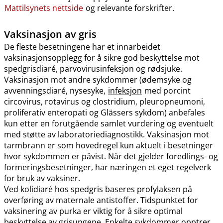
Mattilsynets nettside
og relevante forskrifter.
Vaksinasjon av gris
De fleste besetningene har et innarbeidet
vaksinasjonsopplegg for å sikre god beskyttelse mot
spedgrisdiaré, parvovirusinfeksjon og rødsjuke.
Vaksinasjon mot andre sykdommer (ødemsyke og
avvenningsdiaré, nysesyke,
infeksjon
med porcint
circovirus, rotavirus og clostridium, pleuropneumoni,
proliferativ enteropati og Glässers sykdom) anbefales
kun etter en forutgående samlet vurdering og eventuelt
med støtte av laboratoriediagnostikk. Vaksinasjon mot
tarmbrann er som hovedregel kun aktuelt i besetninger
hvor sykdommen er påvist. Når det gjelder foredlings- og
formeringsbesetninger, har næringen et eget regelverk
for bruk av vaksiner.
Ved kolidiaré hos spedgris baseres profylaksen på
overføring av maternale antistoffer. Tidspunktet for
vaksinering av purka er viktig for å sikre optimal
beskyttelse av grisungene. Enkelte sykdommer opptrer