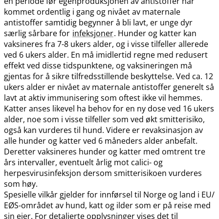
en periode før egenproduksjonen av antistoffer har
kommet ordentlig i gang og nivået av maternale
antistoffer samtidig begynner å bli lavt, er unge dyr
særlig sårbare for
infeksjoner
. Hunder og katter kan
vaksineres fra 7-8 ukers alder, og i visse tilfeller allerede
ved 6 ukers alder. En må imidlertid regne med redusert
effekt ved disse tidspunktene, og vaksineringen må
gjentas for å sikre tilfredsstillende beskyttelse. Ved ca. 12
ukers alder er nivået av maternale antistoffer generelt så
lavt at aktiv immunisering som oftest ikke vil hemmes.
Katter anses likevel ha behov for en ny dose ved 16 ukers
alder, noe som i visse tilfeller som ved økt smitterisiko,
også kan vurderes til hund. Videre er revaksinasjon av
alle hunder og katter ved 6 måneders alder anbefalt.
Deretter vaksineres hunder og katter med omtrent tre
års intervaller, eventuelt årlig mot calici- og
herpesvirusinfeksjon dersom smitterisikoen vurderes
som høy.
Spesielle vilkår gjelder for innførsel til Norge og land i EU​/​
EØS-området av hund, katt og ilder som er på reise med
sin eier. For detaljerte opplysninger vises det til