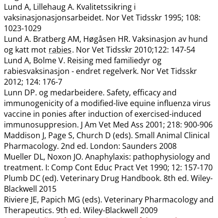
Lund A, Lillehaug A. Kvalitetssikring i
vaksinasjonasjonsarbeidet. Nor Vet Tidsskr 1995; 108:
1023-1029
Lund A. Bratberg AM, Høgåsen HR. Vaksinasjon av hund
og katt mot
rabies
. Nor Vet Tidsskr 2010;122: 147-54
Lund A, Bolme V. Reising med familiedyr og
rabiesvaksinasjon - endret regelverk. Nor Vet Tidsskr
2012; 124: 176-7
Lunn DP. og medarbeidere. Safety, efficacy and
immunogenicity of a modified-live equine influenza virus
vaccine in ponies after induction of exercised-induced
immunosuppresion. J Am Vet Med Ass 2001; 218: 900-906
Maddison J, Page S, Church D (eds). Small Animal Clinical
Pharmacology. 2nd ed. London: Saunders 2008
Mueller DL, Noxon JO. Anaphylaxis: pathophysiology and
treatment. I: Comp Cont Educ Pract Vet 1990; 12: 157-170
Plumb DC (ed). Veterinary Drug Handbook. 8th ed. Wiley-
Blackwell 2015
Riviere JE, Papich MG (eds). Veterinary Pharmacology and
Therapeutics. 9th ed. Wiley-Blackwell 2009