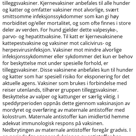
tilleggsvaksiner. Kjernevaksiner anbefales til alle hunder
og katter og omfatter vaksiner mot alvorlige, svært
smittsomme infeksjonssykdommer som kan gi høy
morbiditet og​/​eller mortalitet, og som ofte finnes i store
deler av verden. For hund gjelder dette valpesyke-,
parvo- og hepatittvaksine. Til katt er kjernevaksinene
kattepestvaksine og vaksiner mot calicivirus- og
herpesvirusinfeksjon. Vaksiner mot mindre alvorlige
infeksjonssykdommer eller sykdommer det kun er behov
for beskyttelse mot under spesielle forhold, er
tilleggsvaksiner. Disse vaksinene anbefales kun til hunder
og katter som har spesiell risiko for eksponering for det
aktuelle agens. Vaksiner som brukes i forbindelse med
reiser utenlands, tilhører gruppen tilleggsvaksiner.
Beskyttelse av valper og kattunger er særlig viktig. I
speddyrperioden oppnås dette gjennom vaksinasjon av
mordyret og overføring av maternale antistoffer med
kolostrum. Maternale antistoffer kan imidlertid hemme
adekvat immunologisk respons på vaksinen.
Nedbrytingen av maternale antistoffer foregår gradvis. I