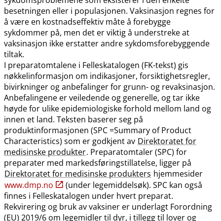
besetningen eller i populasjonen. Vaksinasjon regnes for
å være en kostnadseffektiv måte å forebygge
sykdommer på, men det er viktig å understreke at
vaksinasjon ikke erstatter andre sykdomsforebyggende
tiltak.
I preparatomtalene i Felleskatalogen (FK-tekst) gis
nøkkelinformasjon om indikasjoner, forsiktighetsregler,
bivirkninger og anbefalinger for grunn- og revaksinasjon.
Anbefalingene er veiledende og generelle, og tar ikke
høyde for ulike epidemiologiske forhold mellom land og
innen et land. Teksten baserer seg på
produktinformasjonen (SPC =Summary of Product
Characteristics) som er godkjent av
Direktoratet for
medisinske produkter
. Preparatomtaler (SPC) for
preparater med markedsføringstillatelse, ligger på
Direktoratet for medisinske produkters
hjemmesider
www.dmp.no
(under legemiddelsøk). SPC kan også
finnes i Felleskatalogen under hvert preparat.
Rekvirering og bruk av vaksiner er underlagt Forordning
(EU) 2019/6 om legemidler til dyr, i tillegg til lover og