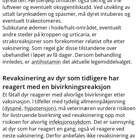
dyrearten. Førstehjelp omfatter også sikring av frie
luftveier og eventuelt oksygentilskudd. Ved utvikling av
uttalt larynksødem og spasmer, må dyret intuberes og
eventuelt trakeotomeres.
Subkutane ødemer i hode​/​hals-området, eventuelt
andre steder på kroppen og urticaria, er
straksreaksjoner som forekommer relativt ofte etter
vaksinering. Som regel går disse tilstandene over
ubehandlet i løpet av få dager. Dersom behandling
innledes, er
antihistamin
det aktuelle legemiddelvalget.
Revaksinering av dyr som tidligere har
reagert med en bivirkningsreaksjon
Et fåtall dyr reagerer med alvorlige bivirkninger etter
vaksinasjon. I tilfeller med tydelig allmennpåkjenning
(
dyspné
,
hypotensjon
), må veterinæren vurdere risikoen
for livstruende bivirkning ved revaksinering opp mot
risikoen for alvorlig
infeksjonssykdom
. Det er sannsynlig
at dyr som har reagert en gang, også vil reagere ved
neste vaksinering. Derfor anbefales ikke revaksinering av