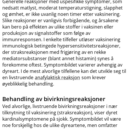
Generelle reaksjoner med uspesifikke symptomer, som
nedsatt matlyst, moderat temperaturstigning, slapphet
og ømhet, er ikke uvanlig noen timer etter vaksinering.
Slike reaksjoner er vanligvis forbigående, og årsakene
kan bero på effekten av ulike stoffer i vaksinen eller
produksjon av signalstoffer som følge av
immunresponsen. I enkelte tilfeller utløser vaksinering
immunologisk betingede hypersensitivitetsreaksjoner,
der straksreaksjonen med frigjøring av en rekke
mediatorsubstanser (blant annet histamin) synes å
forekomme oftest. Symptombildet varierer avhengig av
dyreart. I de mest alvorlige tilfellene kan det utvikle seg til
en livstruende
anafylaktisk reaksjon
som krever
øyeblikkelig behandling.
Behandling av bivirkningsreaksjoner
Ved alvorlige, livstruende bivirkningsreaksjoner i nær
tilknytning til vaksinering (straksreaksjon), viser dyret
kardinalsymptomene på sjokk. Symptombildet vil være
noe forskjellig hos de ulike dyreartene, men omfatter