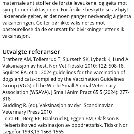
maternale antistoffer de første leveukene, og geita mot
symptomer i laktasjonen. For å sikre beskyttelse av høyt
lakterende geiter, er det noen ganger nødvendig å gjenta
vaksineringen. Geiter bør ikke vaksineres mot
pasteurellose da de er utsatt for bivirkninger etter slik
vaksinasjon.
Utvalgte referanser
Bratberg AM, Tollersrud T, Sjurseth SK, Lybeck K, Lund A.
Vaksinasjon av hest. Nor Vet Tidsskr 2010; 122: 508-18.
Squires RA, et al. 2024 guidelines for the vaccination of
dogs and cats-compiled by the Vaccination Guidelines
Group (VGG) of the World Small Animal Veterinary
Association (WSAVA). J Small Anim Pract 65.5 (2024): 277-
316.
Gudding R. (ed). Vaksinasjon av dyr. Scandinavian
Veterinary Press 2010
Leira HL, Berg RE, Baalsrud KJ, Eggen BM, Olafsson K.
Helserisiko ved vaksinasjon av oppdrettsfisk. Tidskr Nor
Lægefor 1993;13:1563-1565