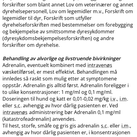
forskrifter som blant annet Lov om veterinærer og annet
dyrehelsepersonell, Lov om legemidler m.v., Forskrift om
legemidler til dyr, Forskrift som utfyller
dyrehelseforskriften med bestemmelser om forebygging
og bekjempelse av smittsomme dyresykdommer
(dyresykdomsbekjempelsesforskriften) og andre
forskrifter om dyrehelse.
Behandling av alvorlige og livstruende bivirkninger
Adrenalin, eventuelt kombinert med
intravenøs
væsketilførsel, er mest effektivt. Behandlingen må
innledes så raskt som mulig etter at symptomene
oppstår. Adrenalin gis alltid først. Adrenalin foreligger i
to ulike konsentrasjoner: 1 mg/ml og 0,1 mg​/​ml.
Doseringen til hund og katt er 0,01-0,02 mg/kg
i.v
.,
i.m
.
eller
s.c
. avhengig av hvor dårlig pasienten er. Ved
intravenøs
administrering bør Adrenalin 0,1 mg/ml
(katastrofeadrenalin) anvendes.
Til hest, storfe, småfe og gris gis adrenalin
s.c
. eller
i.m
.,
avhengig av hvor dårlig pasienten er, i konsentrasjonen