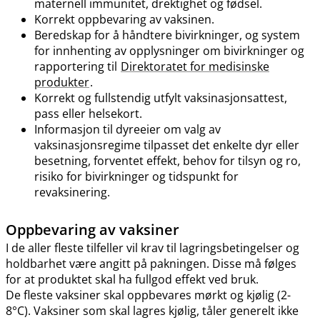
maternell immunitet, drektighet og fødsel.
Korrekt oppbevaring av vaksinen.
Beredskap for å håndtere bivirkninger, og system
for innhenting av opplysninger om bivirkninger og
rapportering til
Direktoratet for medisinske
produkter
.
Korrekt og fullstendig utfylt vaksinasjonsattest,
pass eller helsekort.
Informasjon til dyreeier om valg av
vaksinasjonsregime tilpasset det enkelte dyr eller
besetning, forventet effekt, behov for tilsyn og ro,
risiko for bivirkninger og tidspunkt for
revaksinering.
Oppbevaring av vaksiner
I de aller fleste tilfeller vil krav til lagringsbetingelser og
holdbarhet være angitt på pakningen. Disse må følges
for at produktet skal ha fullgod effekt ved bruk.
De fleste vaksiner skal oppbevares mørkt og kjølig (2-
8°C). Vaksiner som skal lagres kjølig, tåler generelt ikke