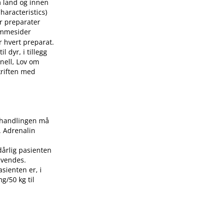
m land og innen
aracteristics)
or preparater
mmesider
r hvert preparat.
 dyr, i tillegg
nell, Lov om
skriften med
Behandlingen må
. Adrenalin
dårlig pasienten
nvendes.
asienten er, i
g/50 kg til