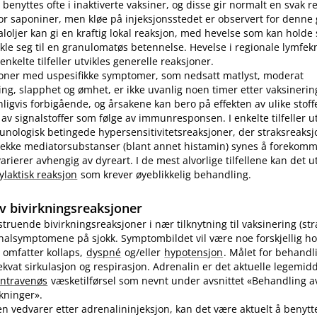
benyttes ofte i inaktiverte vaksiner, og disse gir normalt en svak r
r saponiner, men kløe på injeksjonsstedet er observert for denne
loljer kan gi en kraftig lokal reaksjon, med hevelse som kan holde s
ikle seg til en granulomatøs betennelse. Hevelse i regionale lymfek
nkelte tilfeller utvikles generelle reaksjoner.
joner med uspesifikke symptomer, som nedsatt matlyst, moderat
ng, slapphet og ømhet, er ikke uvanlig noen timer etter vaksinering
nligvis forbigående, og årsakene kan bero på effekten av ulike stoff
 av signalstoffer som følge av immunresponsen. I enkelte tilfeller u
unologisk betingede hypersensitivitetsreaksjoner, der straksreak
 rekke mediatorsubstanser (blant annet histamin) synes å forekomm
ierer avhengig av dyreart. I de mest alvorlige tilfellene kan det utv
ylaktisk reaksjon
som krever øyeblikkelig behandling.
v bivirkningsreaksjoner
vstruende bivirkningsreaksjoner i nær tilknytning til vaksinering (st
inalsymptomene på sjokk. Symptombildet vil være noe forskjellig ho
 omfatter kollaps,
dyspné
og​/​eller
hypotensjon
. Målet for behandl
kvat sirkulasjon og respirasjon. Adrenalin er det aktuelle legemidd
intravenøs
væsketilførsel som nevnt under avsnittet «Behandling av
rkninger».
n vedvarer etter adrenalininjeksjon, kan det være aktuelt å benyt