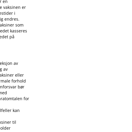
r en
e vaksinen er
stider i
ig endres.
 vaksiner som
stedet kasseres
tedet på
jeksjon av
g av
aksiner eller
rmale forhold
nforsvar bør
 med
aratomtalen for
lfeller kan
siner til
holder