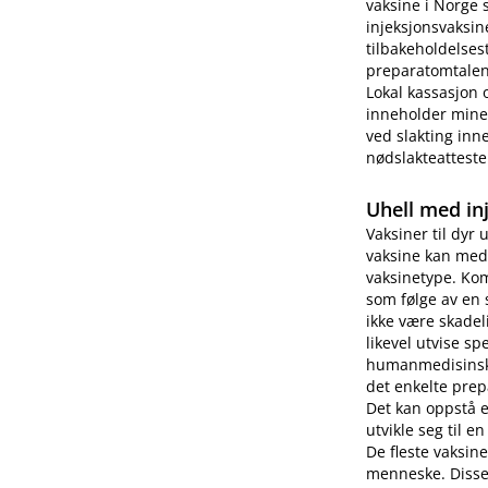
vaksine i Norge 
injeksjonsvaksin
tilbakeholdelses
preparatomtalen 
Lokal kassasjon 
inneholder miner
ved slakting inne
nødslakteatteste
Uhell med in
Vaksiner til dyr 
vaksine kan medf
vaksinetype. Kom
som følge av en 
ikke være skade
likevel utvise s
humanmedisinsk b
det enkelte prep
Det kan oppstå 
utvikle seg til e
De fleste vaksin
menneske. Disse 