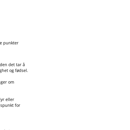
ge punkter
den det tar å
ghet og fødsel.
inger om
yr eller
idspunkt for