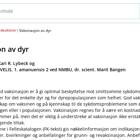
deaktiver
(
)
Vaksinasjon av dyr
on av dyr
ari R. Lybeck og
 VELIS, 1. amanuensis 2 ved NMBU, dr. scient. Marit Bangen
d vaksinasjon er å gi optimal beskyttelse mot smittsomme sykdo
er for det enkelte dyr og for dyrepopulasjonen som helhet. God va
kap om vaksinen og på kjennskap til de sykdomsproblemene som ek
gen eller i populasjonen. Vaksinasjon regnes for å være en kostnad
mer på, men det er viktig å understreke at vaksinasjon ikke ersta
ende tiltak.
ne i Felleskatalogen (FK-tekst) gis nøkkelinformasjon om indikasjon
ler, bivirkninger og anbefalinger for grunn- og revaksinasjon. Anbe