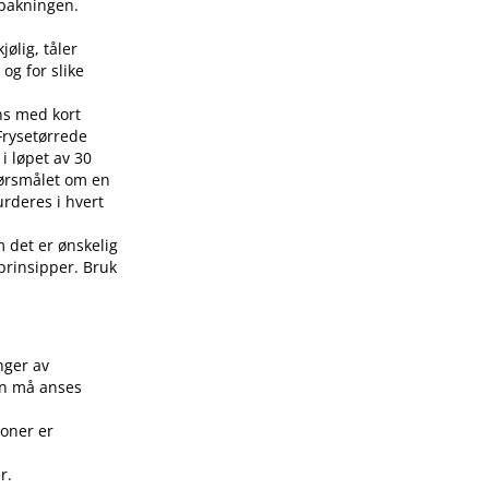
å pakningen.
jølig, tåler
 og for slike
ens med kort
 Frysetørrede
i løpet av 30
pørsmålet om en
urderes i hvert
m det er ønskelig
 prinsipper. Bruk
.
nger av
on må anses
joner er
r.