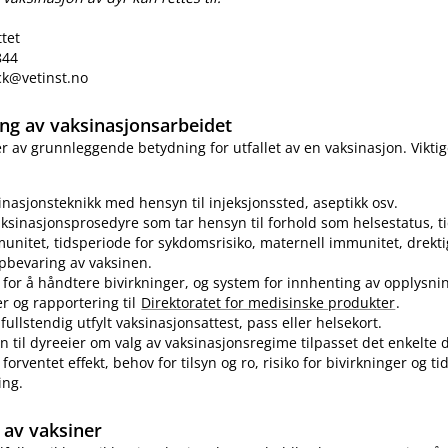
ttet
844
eck@vetinst.no
ring av vaksinasjonsarbeidet
 er av grunnleggende betydning for utfallet av en vaksinasjon. Vikti
sinasjonsteknikk med hensyn til injeksjonssted, aseptikk osv.
ksinasjonsprosedyre som tar hensyn til forhold som helsestatus, ti
munitet, tidsperiode for sykdomsrisiko, maternell immunitet, drekti
pbevaring av vaksinen.
for å håndtere bivirkninger, og system for innhenting av opplysn
er og rapportering til
Direktoratet for medisinske produkter
.
fullstendig utfylt vaksinasjonsattest, pass eller helsekort.
n til dyreeier om valg av vaksinasjonsregime tilpasset det enkelte d
forventet effekt, behov for tilsyn og ro, risiko for bivirkninger og t
ing.
av vaksiner