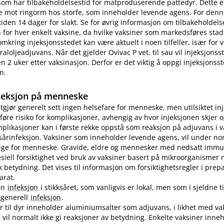
som har tilbakeholdelsestid for matproduserende pattedyr. Dette e
e mot ringorm hos storfe, som inneholder levende agens. For denn
tiden 14 dager for slakt. Se for øvrig informasjon om tilbakeholdelse
for hver enkelt vaksine, da hvilke vaksiner som markedsføres stad
omkring injeksjonsstedet kan være aktuelt i noen tilfeller, især for
aloljeadjuvans. Når det gjelder Ovivac P vet. til sau vil injeksjons
n 2 uker etter vaksinasjon. Derfor er det viktig å oppgi injeksjonss
n.
jeksjon på menneske
utgjør generelt sett ingen helsefare for menneske, men utilsiktet in
øre risiko for komplikasjoner, avhengig av hvor injeksjonen skjer o
plikasjoner kan i første rekke oppstå som reaksjon på adjuvans i v
sårinfeksjon. Vaksiner som inneholder levende agens, vil under no
lige for menneske. Gravide, eldre og mennesker med nedsatt immu
pesiell forsiktighet ved bruk av vaksiner basert på mikroorganismer
etydning. Det vises til informasjon om forsiktighetsregler i prep
arat.
en
infeksjon
i stikksåret, som vanligvis er lokal, men som i sjeldne ti
n generell
infeksjon
.
er til dyr inneholder aluminiumsalter som adjuvans, i likhet med vak
vil normalt ikke gi reaksjoner av betydning. Enkelte vaksiner inne