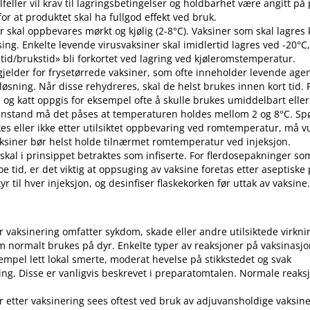
 tilfeller vil krav til lagringsbetingelser og holdbarhet være angitt p
or at produktet skal ha fullgod effekt ved bruk.
r skal oppbevares mørkt og kjølig (2-8°C). Vaksiner som skal lagres k
sing. Enkelte levende virusvaksiner skal imidlertid lagres ved -20°C,
etid​/​brukstid» bli forkortet ved lagring ved kjøleromstemperatur.
 gjelder for frysetørrede vaksiner, som ofte inneholder levende ag
pløsning. Når disse rehydreres, skal de helst brukes innen kort tid.
d og katt oppgis for eksempel ofte å skulle brukes umiddelbart eller 
enstand må det påses at temperaturen holdes mellom 2 og 8°C. S
es eller ikke etter utilsiktet oppbevaring ved romtemperatur, må v
 Vaksiner bør helst holde tilnærmet romtemperatur ved injeksjon.
 skal i prinsippet betraktes som infiserte. For flerdosepakninger so
e tid, er det viktig at oppsuging av vaksine foretas etter aseptiske
r til hver injeksjon, og desinfiser flaskekorken før uttak av vaksine
er vaksinering omfatter sykdom, skade eller andre utilsiktede virkni
 normalt brukes på dyr. Enkelte typer av reaksjoner på vaksinasj
empel lett lokal smerte, moderat hevelse på stikkstedet og svak
ng. Disse er vanligvis beskrevet i preparatomtalen. Normale reaks
r etter vaksinering sees oftest ved bruk av adjuvansholdige vaksine