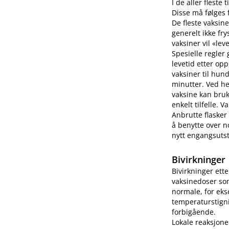
I de aller fleste
Disse må følges f
De fleste vaksine
generelt ikke fry
vaksiner vil «lev
Spesielle regler
levetid etter op
vaksiner til hun
minutter. Ved h
vaksine kan bruk
enkelt tilfelle.
Anbrutte flasker
å benytte over no
nytt engangsutsty
Bivirkninger
Bivirkninger ett
vaksinedoser som
normale, for eks
temperaturstigni
forbigående.
Lokale reaksjone