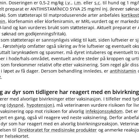
in. Doseringen er 0,5-2 mg/kg
i.v
.,
i.m
. eller
s.c
. til hund og 1 mg
ktuelt preparat er ANTIHISTAMÍNICO SYVA 25 mg/ml inj. (krever søkn
ak). Som støtteterapi til matproduserende arter anbefales
kortikos
min
, klorfenamin eller klorfeniramin, er MRL-vurdert og er markedsf
EU-land og kan vurderes brukt som støtteterapi. Aktuelt preparat er 
 søknad om godkjenningsfritak).
som støtteterapi er sannsynligvis viktig til katt, siden luftveier er 
 Førstehjelp omfatter også sikring av frie luftveier og eventuelt ok
 uttalt larynksødem og spasmer, må dyret intuberes og eventuelt t
 i hode​/​hals-området, eventuelt andre steder på kroppen og urti
 som forekommer relativt ofte etter vaksinering. Som regel går diss
i løpet av få dager. Dersom behandling innledes, er
antihistamin
d
t.
g av dyr som tidligere har reagert med en bivirknin
gerer med alvorlige bivirkninger etter vaksinasjon. I tilfeller med tyd
ng (
dyspné
,
hypotensjon
), må veterinæren vurdere risikoen for li
evaksinering opp mot risikoen for alvorlig
infeksjonssykdom
. Det er
ert en gang, også vil reagere ved neste vaksinering. Derfor anbefa
 dyr som har reagert med en alvorlig bivirkningsreaksjon. Veterin
elsen til
Direktoratet for medisinske produkter
og anmerke reaksj
er helsekortet.