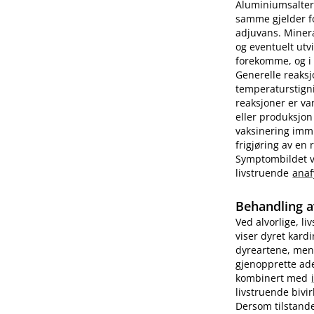
Aluminiumsalter 
samme gjelder fo
adjuvans. Minera
og eventuelt utv
forekomme, og i e
Generelle reaks
temperaturstigni
reaksjoner er va
eller produksjon
vaksinering imm
frigjøring av en
Symptombildet var
livstruende
anaf
Behandling a
Ved alvorlige, li
viser dyret kard
dyreartene, men
gjenopprette ade
kombinert med
livstruende bivi
Dersom tilstande