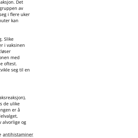
eaksjon. Det
 gruppen av
eg i flere uker
nuter kan
. Slike
er i vaksinen
tløser
sjonen med
e oftest.
ikle seg til en
raksreaksjon),
s de ulike
ingen er å
elvalget,
 alvorlige og
te
antihistaminer