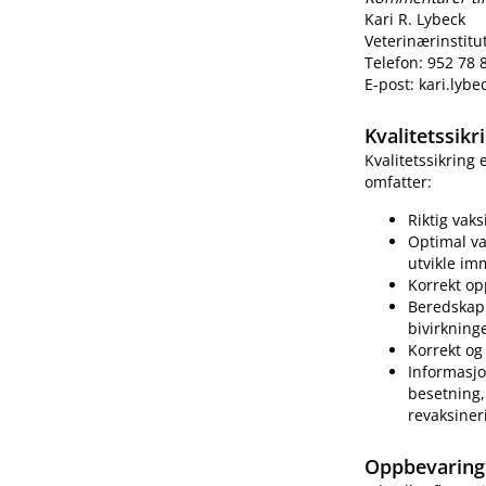
Kari R. Lybeck
Veterinærinstitu
Telefon: 952 78 
E-post: kari.lyb
Kvalitetssik
Kvalitetssikring
omfatter:
Riktig vak
Optimal va
utvikle im
Korrekt op
Beredskap 
bivirkning
Korrekt og 
Informasjo
besetning, 
revaksiner
Oppbevaring 