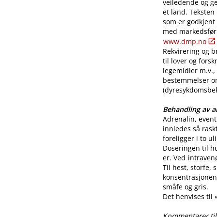
veiledende og ge
et land. Teksten
som er godkjent
med markedsførin
www.dmp.no
Rekvirering og br
til lover og for
legemidler m.v., 
bestemmelser o
(dyresykdomsbekj
Behandling av al
Adrenalin, even
innledes så rask
foreligger i to u
Doseringen til h
er. Ved
intraven
Til hest, storfe,
konsentrasjonen 
småfe og gris.
Det henvises til
Kommentarer til 