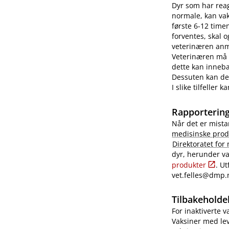
Dyr som har reag
normale, kan vaks
første 6-12 time
forventes, skal 
veterinæren anme
Veterinæren må i
dette kan innebæ
Dessuten kan det
I slike tilfeller
Rapportering
Når det er mista
medisinske prod
Direktoratet for
dyr, herunder va
produkter
. U
vet.felles@dmp.
Tilbakeholdel
For inaktiverte 
Vaksiner med lev