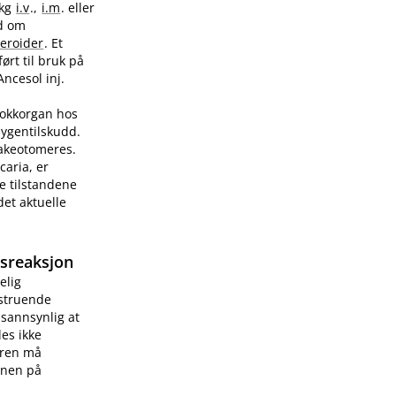
/kg
i.v
.,
i.m
. eller
ad om
teroider
. Et
ørt til bruk på
Ancesol inj.
sjokkorgan hos
sygentilskudd.
rakeotomeres.
caria, er
e tilstandene
et aktuelle
gsreaksjon
elig
vstruende
 sannsynlig at
les ikke
æren må
onen på