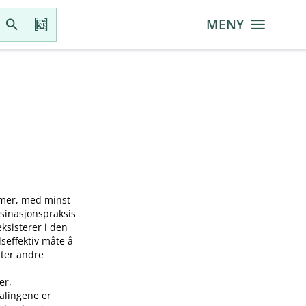
MENY
mmer, med minst
ksinasjonspraksis
sisterer i den
seffektiv måte å
tter andre
er,
falingene er