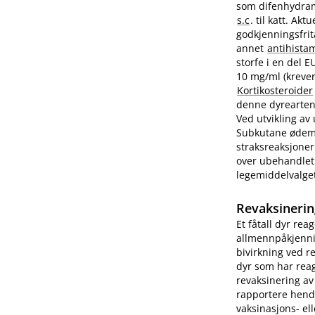
som difenhydram
s.c
. til katt. A
godkjenningsfrit
annet
antihista
storfe i en del 
10 mg/ml (krever
Kortikosteroider
denne dyrearten.
Ved utvikling av
Subkutane ødemer
straksreaksjoner
over ubehandlet 
legemiddelvalge
Revaksinerin
Et fåtall dyr rea
allmennpåkjenni
bivirkning ved r
dyr som har reag
revaksinering av
rapportere hend
vaksinasjons- ell