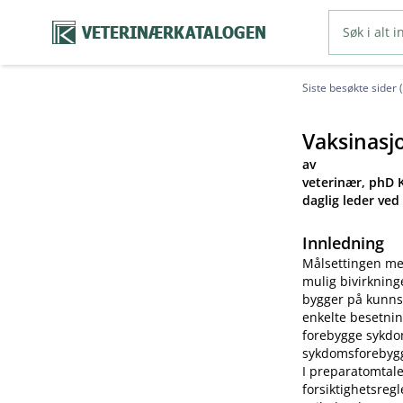
VETERINÆRKATALOGEN
Siste besøkte sider 
Vaksinasj
av
veterinær, phD K
daglig leder ved
Innledning
Målsettingen me
mulig bivirkning
bygger på kunns
enkelte besetnin
forebygge sykdom
sykdomsforebygg
I preparatomtale
forsiktighetsreg