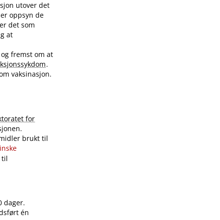
sjon utover det
nder oppsyn de
ver det som
ig at
 og fremst om at
eksjonssykdom
.
 om vaksinasjon.
ktoratet for
sjonen.
idler brukt til
sinske
til
0 dager.
dsført én