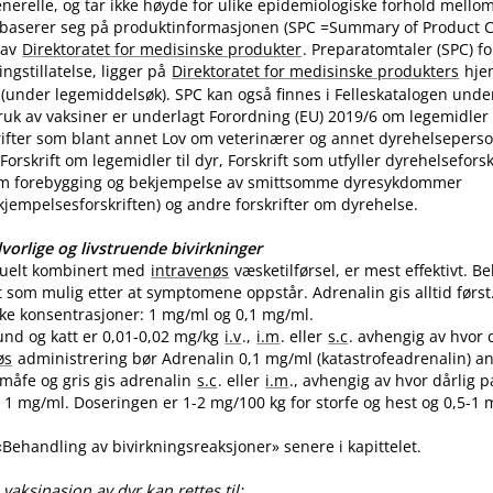
nerelle, og tar ikke høyde for ulike epidemiologiske forhold mello
 baserer seg på produktinformasjonen (SPC =Summary of Product Ch
 av
Direktoratet for medisinske produkter
. Preparatomtaler (SPC) f
gstillatelse, ligger på
Direktoratet for medisinske produkters
hje
(under legemiddelsøk). SPC kan også finnes i Felleskatalogen unde
uk av vaksiner er underlagt Forordning (EU) 2019/6 om legemidler til
skrifter som blant annet Lov om veterinærer og annet dyrehelseperso
Forskrift om legemidler til dyr, Forskrift som utfyller dyrehelsefor
m forebygging og bekjempelse av smittsomme dyresykdommer
empelsesforskriften) og andre forskrifter om dyrehelse.
vorlige og livstruende bivirkninger
tuelt kombinert med
intravenøs
væsketilførsel, er mest effektivt. 
t som mulig etter at symptomene oppstår. Adrenalin gis alltid først
like konsentrasjoner: 1 mg/ml og 0,1 mg​/​ml.
und og katt er 0,01-0,02 mg/kg
i.v
.,
i.m
. eller
s.c
. avhengig av hvor 
øs
administrering bør Adrenalin 0,1 mg/ml (katastrofeadrenalin) a
 småfe og gris gis adrenalin
s.c
. eller
i.m
., avhengig av hvor dårlig p
1 mg​/​ml. Doseringen er 1-2 mg/100 kg for storfe og hest og 0,5-1 m
 «Behandling av bivirkningsreaksjoner» senere i kapittelet.
vaksinasjon av dyr kan rettes til: