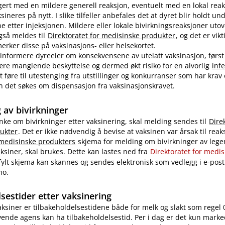
ert med en mildere generell reaksjon, eventuelt med en lokal reak
ineres på nytt. I slike tilfeller anbefales det at dyret blir holdt u
ne etter injeksjonen. Mildere eller lokale bivirkningsreaksjoner uto
også meldes til
Direktoratet for medisinske produkter
, og det er vikt
rker disse på vaksinasjons- eller helsekortet.
nformere dyreeier om konsekvensene av utelatt vaksinasjon, først
re manglende beskyttelse og dermed økt risiko for en alvorlig
inf
 føre til utestenging fra utstillinger og konkurranser som har krav
 kan det søkes om dispensasjon fra vaksinasjonskravet.
 av bivirkninger
nke om bivirkninger etter vaksinering, skal melding sendes til
Dire
ukter
. Det er ikke nødvendig å bevise at vaksinen var årsak til reak
 medisinske produkters
skjema for melding om bivirkninger av legem
ksiner, skal brukes. Dette kan lastes ned fra
Direktoratet for medi
tfylt skjema kan skannes og sendes elektronisk som vedlegg i e-post 
no.
sestider etter vaksinering
vaksiner er tilbakeholdelsestidene både for melk og slakt som regel 
ende agens kan ha tilbakeholdelsestid. Per i dag er det kun marke