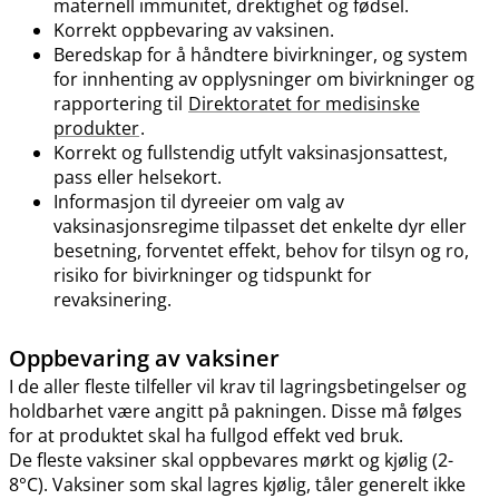
maternell immunitet, drektighet og fødsel.
Korrekt oppbevaring av vaksinen.
Beredskap for å håndtere bivirkninger, og system
for innhenting av opplysninger om bivirkninger og
rapportering til
Direktoratet for medisinske
produkter
.
Korrekt og fullstendig utfylt vaksinasjonsattest,
pass eller helsekort.
Informasjon til dyreeier om valg av
vaksinasjonsregime tilpasset det enkelte dyr eller
besetning, forventet effekt, behov for tilsyn og ro,
risiko for bivirkninger og tidspunkt for
revaksinering.
Oppbevaring av vaksiner
I de aller fleste tilfeller vil krav til lagringsbetingelser og
holdbarhet være angitt på pakningen. Disse må følges
for at produktet skal ha fullgod effekt ved bruk.
De fleste vaksiner skal oppbevares mørkt og kjølig (2-
8°C). Vaksiner som skal lagres kjølig, tåler generelt ikke