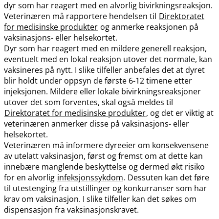
dyr som har reagert med en alvorlig bivirkningsreaksjon.
Veterinæren må rapportere hendelsen til
Direktoratet
for medisinske produkter
og anmerke reaksjonen på
vaksinasjons- eller helsekortet.
Dyr som har reagert med en mildere generell reaksjon,
eventuelt med en lokal reaksjon utover det normale, kan
vaksineres på nytt. I slike tilfeller anbefales det at dyret
blir holdt under oppsyn de første 6-12 timene etter
injeksjonen. Mildere eller lokale bivirkningsreaksjoner
utover det som forventes, skal også meldes til
Direktoratet for medisinske produkter
, og det er viktig at
veterinæren anmerker disse på vaksinasjons- eller
helsekortet.
Veterinæren må informere dyreeier om konsekvensene
av utelatt vaksinasjon, først og fremst om at dette kan
innebære manglende beskyttelse og dermed økt risiko
for en alvorlig
infeksjonssykdom
. Dessuten kan det føre
til utestenging fra utstillinger og konkurranser som har
krav om vaksinasjon. I slike tilfeller kan det søkes om
dispensasjon fra vaksinasjonskravet.