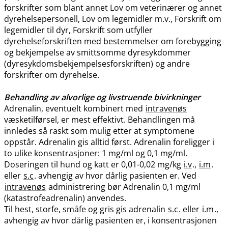
forskrifter som blant annet Lov om veterinærer og annet
dyrehelsepersonell, Lov om legemidler m.v., Forskrift om
legemidler til dyr, Forskrift som utfyller
dyrehelseforskriften med bestemmelser om forebygging
og bekjempelse av smittsomme dyresykdommer
(dyresykdomsbekjempelsesforskriften) og andre
forskrifter om dyrehelse.
Behandling av alvorlige og livstruende bivirkninger
Adrenalin, eventuelt kombinert med
intravenøs
væsketilførsel, er mest effektivt. Behandlingen må
innledes så raskt som mulig etter at symptomene
oppstår. Adrenalin gis alltid først. Adrenalin foreligger i
to ulike konsentrasjoner: 1 mg/ml og 0,1 mg​/​ml.
Doseringen til hund og katt er 0,01-0,02 mg/kg
i.v
.,
i.m
.
eller
s.c
. avhengig av hvor dårlig pasienten er. Ved
intravenøs
administrering bør Adrenalin 0,1 mg/ml
(katastrofeadrenalin) anvendes.
Til hest, storfe, småfe og gris gis adrenalin
s.c
. eller
i.m
.,
avhengig av hvor dårlig pasienten er, i konsentrasjonen