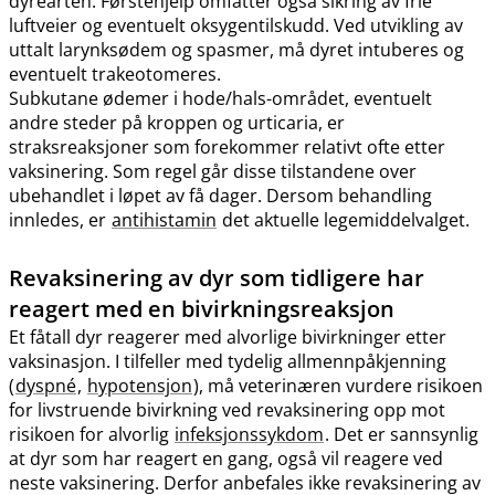
dyrearten. Førstehjelp omfatter også sikring av frie
luftveier og eventuelt oksygentilskudd. Ved utvikling av
uttalt larynksødem og spasmer, må dyret intuberes og
eventuelt trakeotomeres.
Subkutane ødemer i hode​/​hals-området, eventuelt
andre steder på kroppen og urticaria, er
straksreaksjoner som forekommer relativt ofte etter
vaksinering. Som regel går disse tilstandene over
ubehandlet i løpet av få dager. Dersom behandling
innledes, er
antihistamin
det aktuelle legemiddelvalget.
Revaksinering av dyr som tidligere har
reagert med en bivirkningsreaksjon
Et fåtall dyr reagerer med alvorlige bivirkninger etter
vaksinasjon. I tilfeller med tydelig allmennpåkjenning
(
dyspné
,
hypotensjon
), må veterinæren vurdere risikoen
for livstruende bivirkning ved revaksinering opp mot
risikoen for alvorlig
infeksjonssykdom
. Det er sannsynlig
at dyr som har reagert en gang, også vil reagere ved
neste vaksinering. Derfor anbefales ikke revaksinering av