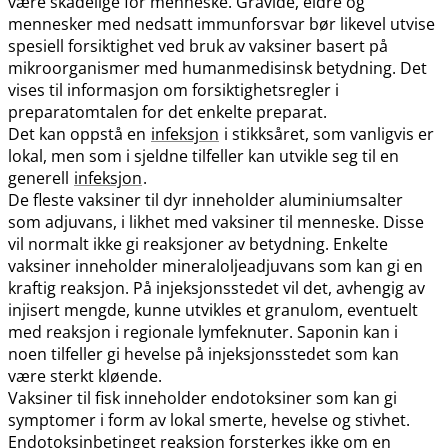
være skadelige for menneske. Gravide, eldre og
mennesker med nedsatt immunforsvar bør likevel utvise
spesiell forsiktighet ved bruk av vaksiner basert på
mikroorganismer med humanmedisinsk betydning. Det
vises til informasjon om forsiktighetsregler i
preparatomtalen for det enkelte preparat.
Det kan oppstå en
infeksjon
i stikksåret, som vanligvis er
lokal, men som i sjeldne tilfeller kan utvikle seg til en
generell
infeksjon
.
De fleste vaksiner til dyr inneholder aluminiumsalter
som adjuvans, i likhet med vaksiner til menneske. Disse
vil normalt ikke gi reaksjoner av betydning. Enkelte
vaksiner inneholder mineraloljeadjuvans som kan gi en
kraftig reaksjon. På injeksjonsstedet vil det, avhengig av
injisert mengde, kunne utvikles et granulom, eventuelt
med reaksjon i regionale lymfeknuter. Saponin kan i
noen tilfeller gi hevelse på injeksjonsstedet som kan
være sterkt kløende.
Vaksiner til fisk inneholder endotoksiner som kan gi
symptomer i form av lokal smerte, hevelse og stivhet.
Endotoksinbetinget reaksjon forsterkes ikke om en