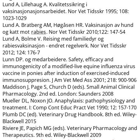
Lund A, Lillehaug A. Kvalitetssikring i
vaksinasjonasjonsarbeidet. Nor Vet Tidsskr 1995; 108:
1023-1029
Lund A. Bratberg AM, Høgåsen HR. Vaksinasjon av hund
og katt mot
rabies
. Nor Vet Tidsskr 2010;122: 147-54
Lund A, Bolme V. Reising med familiedyr og
rabiesvaksinasjon - endret regelverk. Nor Vet Tidsskr
2012; 124: 176-7
Lunn DP. og medarbeidere. Safety, efficacy and
immunogenicity of a modified-live equine influenza virus
vaccine in ponies after induction of exercised-induced
immunosuppresion. J Am Vet Med Ass 2001; 218: 900-906
Maddison J, Page S, Church D (eds). Small Animal Clinical
Pharmacology. 2nd ed. London: Saunders 2008
Mueller DL, Noxon JO. Anaphylaxis: pathophysiology and
treatment. I: Comp Cont Educ Pract Vet 1990; 12: 157-170
Plumb DC (ed). Veterinary Drug Handbook. 8th ed. Wiley-
Blackwell 2015
Riviere JE, Papich MG (eds). Veterinary Pharmacology and
Therapeutics. 9th ed. Wiley-Blackwell 2009