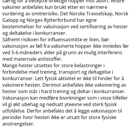
særlig for å beskytte drektige hopper mot abort. Andre
vaksiner anbefales kun brukt etter en nærmere
vurdering av smitterisiko. Det Norske Travselskap, Norsk
Galopp og Norges Rytterforbund har egne
bestemmelser for vaksinasjon ved sertifisering av hester
og deltakelse i konkurranser.
Såfremt risikoen for influensasmitte er liten, bør
vaksinasjon av føll fra vaksinerte hopper ikke innledes før
ved 5-6-måneders alder på grunn av mulig interferens
med maternale antistoffer.
Mange hester utsettes for store belastninger i
forbindelse med trening, transport og deltagelse i
konkurranser. Lett fysisk aktivitet er ikke til hinder for å
vaksinere hesten. Derimot anbefales ikke vaksinering av
hester som står i hard trening og deltar i konkurranser.
Vaksinasjon kan medføre bivirkninger som i visse tilfeller
vil gi økt ubehag og nedsatt yteevne ved sterk fysisk
utfoldelse. Derfor anbefales det å legge vaksinasjon til
perioder hvor hesten ikke er utsatt for store fysiske
anstrengelser.