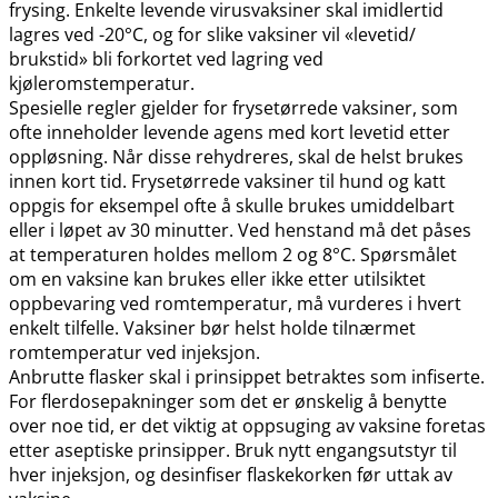
frysing. Enkelte levende virusvaksiner skal imidlertid
lagres ved -20°C, og for slike vaksiner vil «levetid​/​
brukstid» bli forkortet ved lagring ved
kjøleromstemperatur.
Spesielle regler gjelder for frysetørrede vaksiner, som
ofte inneholder levende agens med kort levetid etter
oppløsning. Når disse rehydreres, skal de helst brukes
innen kort tid. Frysetørrede vaksiner til hund og katt
oppgis for eksempel ofte å skulle brukes umiddelbart
eller i løpet av 30 minutter. Ved henstand må det påses
at temperaturen holdes mellom 2 og 8°C. Spørsmålet
om en vaksine kan brukes eller ikke etter utilsiktet
oppbevaring ved romtemperatur, må vurderes i hvert
enkelt tilfelle. Vaksiner bør helst holde tilnærmet
romtemperatur ved injeksjon.
Anbrutte flasker skal i prinsippet betraktes som infiserte.
For flerdosepakninger som det er ønskelig å benytte
over noe tid, er det viktig at oppsuging av vaksine foretas
etter aseptiske prinsipper. Bruk nytt engangsutstyr til
hver injeksjon, og desinfiser flaskekorken før uttak av