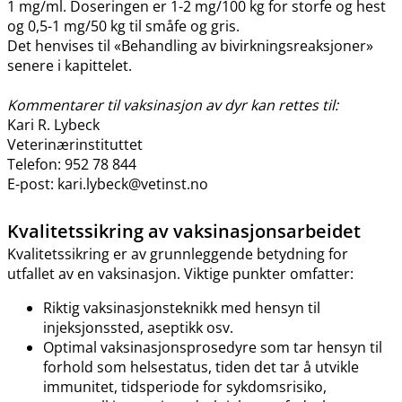
1 mg​/​ml. Doseringen er 1-2 mg/100 kg for storfe og hest
og 0,5-1 mg/50 kg til småfe og gris.
Det henvises til «Behandling av bivirkningsreaksjoner»
senere i kapittelet.
Kommentarer til vaksinasjon av dyr kan rettes til:
Kari R. Lybeck
Veterinærinstituttet
Telefon: 952 78 844
E-post: kari.lybeck@vetinst.no
Kvalitetssikring av vaksinasjonsarbeidet
Kvalitetssikring er av grunnleggende betydning for
utfallet av en vaksinasjon. Viktige punkter omfatter:
Riktig vaksinasjonsteknikk med hensyn til
injeksjonssted, aseptikk osv.
Optimal vaksinasjonsprosedyre som tar hensyn til
forhold som helsestatus, tiden det tar å utvikle
immunitet, tidsperiode for sykdomsrisiko,