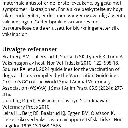
maternale antistoffer de første leveukene, og geita mot
symptomer i laktasjonen. For å sikre beskyttelse av høyt
lakterende geiter, er det noen ganger nødvendig å gjenta
vaksineringen. Geiter bør ikke vaksineres mot
pasteurellose da de er utsatt for bivirkninger etter slik
vaksinasjon.
Utvalgte referanser
Bratberg AM, Tollersrud T, Sjurseth SK, Lybeck K, Lund A.
Vaksinasjon av hest. Nor Vet Tidsskr 2010; 122: 508-18.
Squires RA, et al. 2024 guidelines for the vaccination of
dogs and cats-compiled by the Vaccination Guidelines
Group (VGG) of the World Small Animal Veterinary
Association (WSAVA). J Small Anim Pract 65.5 (2024): 277-
316.
Gudding R. (ed). Vaksinasjon av dyr. Scandinavian
Veterinary Press 2010
Leira HL, Berg RE, Baalsrud KJ, Eggen BM, Olafsson K.
Helserisiko ved vaksinasjon av oppdrettsfisk. Tidskr Nor
Lægefor 1993;13:1563-1565