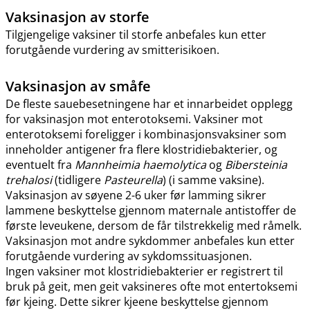
Vaksinasjon av storfe
Tilgjengelige vaksiner til storfe anbefales kun etter
forutgående vurdering av smitterisikoen.
Vaksinasjon av småfe
De fleste sauebesetningene har et innarbeidet opplegg
for vaksinasjon mot enterotoksemi. Vaksiner mot
enterotoksemi foreligger i kombinasjonsvaksiner som
inneholder antigener fra flere klostridiebakterier, og
eventuelt fra
Mannheimia haemolytica
og
Bibersteinia
trehalosi
(tidligere
Pasteurella
) (i samme vaksine).
Vaksinasjon av søyene 2-6 uker før lamming sikrer
lammene beskyttelse gjennom maternale antistoffer de
første leveukene, dersom de får tilstrekkelig med råmelk.
Vaksinasjon mot andre sykdommer anbefales kun etter
forutgående vurdering av sykdomssituasjonen.
Ingen vaksiner mot klostridiebakterier er registrert til
bruk på geit, men geit vaksineres ofte mot entertoksemi
før kjeing. Dette sikrer kjeene beskyttelse gjennom