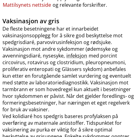
Mattilsynets nettside
og relevante forskrifter.
Vaksinasjon av gris
De fleste besetningene har et innarbeidet
vaksinasjonsopplegg for å sikre god beskyttelse mot
spedgrisdiaré, parvovirusinfeksjon og rødsjuke.
Vaksinasjon mot andre sykdommer (ødemsyke og
avvenningsdiaré, nysesyke,
infeksjon
med porcint
circovirus, rotavirus og clostridium, pleuropneumoni,
proliferativ enteropati og Glässers sykdom) anbefales
kun etter en forutgående samlet vurdering og eventuelt
med støtte av laboratoriediagnostikk. Vaksinasjon mot
tarmbrann er som hovedregel kun aktuelt i besetninger
hvor sykdommen er påvist. Når det gjelder foredlings- og
formeringsbesetninger, har næringen et eget regelverk
for bruk av vaksiner.
Ved kolidiaré hos spedgris baseres profylaksen på
overføring av maternale antistoffer. Tidspunktet for
vaksinering av purka er viktig for å sikre optimal
beskyttelse av grisungene. Enkelte sykdommer opptrer