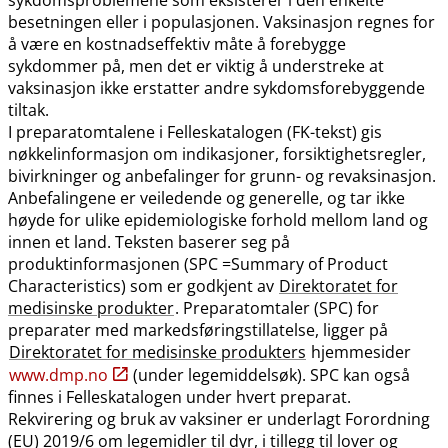
besetningen eller i populasjonen. Vaksinasjon regnes for
å være en kostnadseffektiv måte å forebygge
sykdommer på, men det er viktig å understreke at
vaksinasjon ikke erstatter andre sykdomsforebyggende
tiltak.
I preparatomtalene i Felleskatalogen (FK-tekst) gis
nøkkelinformasjon om indikasjoner, forsiktighetsregler,
bivirkninger og anbefalinger for grunn- og revaksinasjon.
Anbefalingene er veiledende og generelle, og tar ikke
høyde for ulike epidemiologiske forhold mellom land og
innen et land. Teksten baserer seg på
produktinformasjonen (SPC =Summary of Product
Characteristics) som er godkjent av
Direktoratet for
medisinske produkter
. Preparatomtaler (SPC) for
preparater med markedsføringstillatelse, ligger på
Direktoratet for medisinske produkters
hjemmesider
www.dmp.no
(under legemiddelsøk). SPC kan også
finnes i Felleskatalogen under hvert preparat.
Rekvirering og bruk av vaksiner er underlagt Forordning
(EU) 2019/6 om legemidler til dyr, i tillegg til lover og