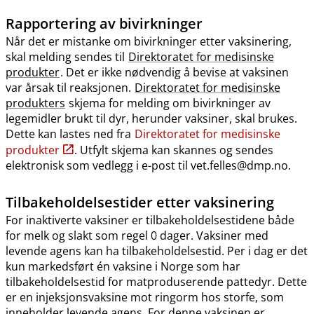
Rapportering av bivirkninger
Når det er mistanke om bivirkninger etter vaksinering,
skal melding sendes til
Direktoratet for medisinske
produkter
. Det er ikke nødvendig å bevise at vaksinen
var årsak til reaksjonen.
Direktoratet for medisinske
produkters
skjema for melding om bivirkninger av
legemidler brukt til dyr, herunder vaksiner, skal brukes.
Dette kan lastes ned fra
Direktoratet for medisinske
produkter
. Utfylt skjema kan skannes og sendes
elektronisk som vedlegg i e-post til vet.felles@dmp.no.
Tilbakeholdelsestider etter vaksinering
For inaktiverte vaksiner er tilbakeholdelsestidene både
for melk og slakt som regel 0 dager. Vaksiner med
levende agens kan ha tilbakeholdelsestid. Per i dag er det
kun markedsført én vaksine i Norge som har
tilbakeholdelsestid for matproduserende pattedyr. Dette
er en injeksjonsvaksine mot ringorm hos storfe, som
inneholder levende agens. For denne vaksinen er