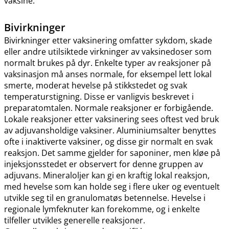
vaksine.
Bivirkninger
Bivirkninger etter vaksinering omfatter sykdom, skade
eller andre utilsiktede virkninger av vaksinedoser som
normalt brukes på dyr. Enkelte typer av reaksjoner på
vaksinasjon må anses normale, for eksempel lett lokal
smerte, moderat hevelse på stikkstedet og svak
temperaturstigning. Disse er vanligvis beskrevet i
preparatomtalen. Normale reaksjoner er forbigående.
Lokale reaksjoner etter vaksinering sees oftest ved bruk
av adjuvansholdige vaksiner. Aluminiumsalter benyttes
ofte i inaktiverte vaksiner, og disse gir normalt en svak
reaksjon. Det samme gjelder for saponiner, men kløe på
injeksjonsstedet er observert for denne gruppen av
adjuvans. Mineraloljer kan gi en kraftig lokal reaksjon,
med hevelse som kan holde seg i flere uker og eventuelt
utvikle seg til en granulomatøs betennelse. Hevelse i
regionale lymfeknuter kan forekomme, og i enkelte
tilfeller utvikles generelle reaksjoner.