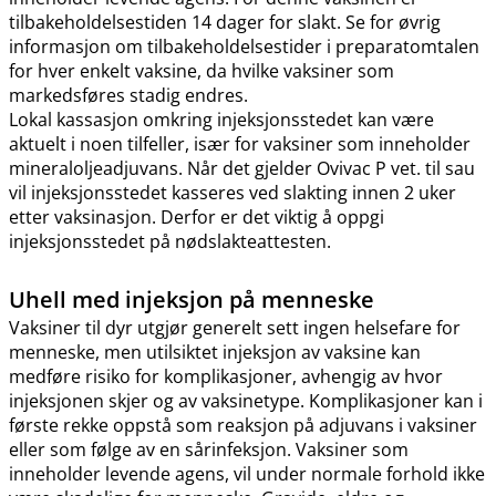
tilbakeholdelsestiden 14 dager for slakt. Se for øvrig
informasjon om tilbakeholdelsestider i preparatomtalen
for hver enkelt vaksine, da hvilke vaksiner som
markedsføres stadig endres.
Lokal kassasjon omkring injeksjonsstedet kan være
aktuelt i noen tilfeller, især for vaksiner som inneholder
mineraloljeadjuvans. Når det gjelder Ovivac P vet. til sau
vil injeksjonsstedet kasseres ved slakting innen 2 uker
etter vaksinasjon. Derfor er det viktig å oppgi
injeksjonsstedet på nødslakteattesten.
Uhell med injeksjon på menneske
Vaksiner til dyr utgjør generelt sett ingen helsefare for
menneske, men utilsiktet injeksjon av vaksine kan
medføre risiko for komplikasjoner, avhengig av hvor
injeksjonen skjer og av vaksinetype. Komplikasjoner kan i
første rekke oppstå som reaksjon på adjuvans i vaksiner
eller som følge av en sårinfeksjon. Vaksiner som
inneholder levende agens, vil under normale forhold ikke