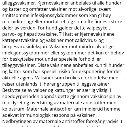
tilleggsvaksiner. Kjernevaksiner anbefales til alle hunder
og katter og omfatter vaksiner mot alvorlige, svært
smittsomme infeksjonssykdommer som kan gi høy
morbiditet og​/​eller mortalitet, og som ofte finnes i store
deler av verden. For hund gjelder dette valpesyke-,
parvo- og hepatittvaksine. Til katt er kjernevaksinene
kattepestvaksine og vaksiner mot calicivirus- og
herpesvirusinfeksjon. Vaksiner mot mindre alvorlige
infeksjonssykdommer eller sykdommer det kun er behov
for beskyttelse mot under spesielle forhold, er
tilleggsvaksiner. Disse vaksinene anbefales kun til hunder
og katter som har spesiell risiko for eksponering for det
aktuelle agens. Vaksiner som brukes i forbindelse med
reiser utenlands, tilhører gruppen tilleggsvaksiner.
Beskyttelse av valper og kattunger er særlig viktig. I
speddyrperioden oppnås dette gjennom vaksinasjon av
mordyret og overføring av maternale antistoffer med
kolostrum. Maternale antistoffer kan imidlertid hemme
adekvat immunologisk respons på vaksinen.
Nedbrytingen av maternale antistoffer foregår gradvis. I