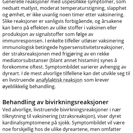
Generelle reaksjoner med uspesifikke symptomer, som
nedsatt matlyst, moderat temperaturstigning, slapphet
og ømhet, er ikke uvanlig noen timer etter vaksinering.
Slike reaksjoner er vanligvis forbigående, og årsakene
kan bero på effekten av ulike stoffer i vaksinen eller
produksjon av signalstoffer som følge av
immunresponsen. I enkelte tilfeller utløser vaksinering
immunologisk betingede hypersensitivitetsreaksjoner,
der straksreaksjonen med frigjøring av en rekke
mediatorsubstanser (blant annet histamin) synes å
forekomme oftest. Symptombildet varierer avhengig av
dyreart. I de mest alvorlige tilfellene kan det utvikle seg til
en livstruende
anafylaktisk reaksjon
som krever
øyeblikkelig behandling.
Behandling av bivirkningsreaksjoner
Ved alvorlige, livstruende bivirkningsreaksjoner i nær
tilknytning til vaksinering (straksreaksjon), viser dyret
kardinalsymptomene på sjokk. Symptombildet vil være
noe forskjellig hos de ulike dyreartene, men omfatter