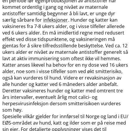
en periode før egenproduksjonen av antistoffer har
kommet ordentlig i gang og nivået av maternale
antistoffer samtidig begynner å bli lavt, er unge dyr
særlig sårbare for
infeksjoner
. Hunder og katter kan
vaksineres fra 7-8 ukers alder, og i visse tilfeller allerede
ved 6 ukers alder. En må imidlertid regne med redusert
effekt ved disse tidspunktene, og vaksineringen må
gjentas for å sikre tilfredsstillende beskyttelse. Ved ca. 12
ukers alder er nivået av maternale antistoffer generelt så
lavt at aktiv immunisering som oftest ikke vil hemmes.
Katter anses likevel ha behov for en ny dose ved 16 ukers
alder, noe som i visse tilfeller som ved økt smitterisiko,
også kan vurderes til hund. Videre er revaksinasjon av
alle hunder og katter ved 6 måneders alder anbefalt.
Deretter vaksineres hunder og katter med omtrent tre
års intervaller, eventuelt årlig mot calici- og
herpesvirusinfeksjon dersom smitterisikoen vurderes
som høy.
Spesielle vilkår gjelder for innførsel til Norge og land i EU​/​
EØS-området av hund, katt og ilder som er på reise med
sin eier. For detaljerte opplysninger vises det til