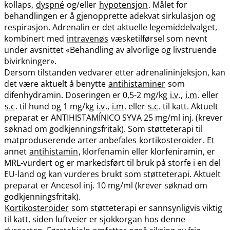
kollaps,
dyspné
og​/​eller
hypotensjon
. Målet for
behandlingen er å gjenopprette adekvat sirkulasjon og
respirasjon. Adrenalin er det aktuelle legemiddelvalget,
kombinert med
intravenøs
væsketilførsel som nevnt
under avsnittet «Behandling av alvorlige og livstruende
bivirkninger».
Dersom tilstanden vedvarer etter adrenalininjeksjon, kan
det være aktuelt å benytte
antihistaminer
som
difenhydramin. Doseringen er 0,5-2 mg/kg
i.v
.,
i.m
. eller
s.c
. til hund og 1 mg/kg
i.v
.,
i.m
. eller
s.c
. til katt. Aktuelt
preparat er ANTIHISTAMÍNICO SYVA 25 mg/ml inj. (krever
søknad om godkjenningsfritak). Som støtteterapi til
matproduserende arter anbefales
kortikosteroider
. Et
annet
antihistamin
, klorfenamin eller klorfeniramin, er
MRL-vurdert og er markedsført til bruk på storfe i en del
EU-land og kan vurderes brukt som støtteterapi. Aktuelt
preparat er Ancesol inj. 10 mg/ml (krever søknad om
godkjenningsfritak).
Kortikosteroider
som støtteterapi er sannsynligvis viktig
til katt, siden luftveier er sjokkorgan hos denne