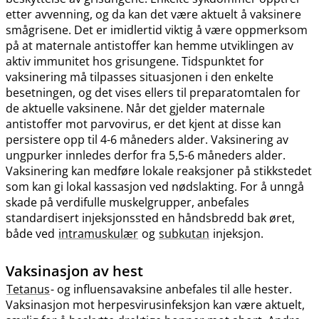
etter avvenning, og da kan det være aktuelt å vaksinere
smågrisene. Det er imidlertid viktig å være oppmerksom
på at maternale antistoffer kan hemme utviklingen av
aktiv immunitet hos grisungene. Tidspunktet for
vaksinering må tilpasses situasjonen i den enkelte
besetningen, og det vises ellers til preparatomtalen for
de aktuelle vaksinene. Når det gjelder maternale
antistoffer mot parvovirus, er det kjent at disse kan
persistere opp til 4-6 måneders alder. Vaksinering av
ungpurker innledes derfor fra 5,5-6 måneders alder.
Vaksinering kan medføre lokale reaksjoner på stikkstedet
som kan gi lokal kassasjon ved nødslakting. For å unngå
skade på verdifulle muskelgrupper, anbefales
standardisert injeksjonssted en håndsbredd bak øret,
både ved
intramuskulær
og
subkutan
injeksjon.
Vaksinasjon av hest
Tetanus
- og influensavaksine anbefales til alle hester.
Vaksinasjon mot herpesvirusinfeksjon kan være aktuelt,