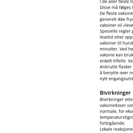
I de aller fleste
Disse må følges f
De fleste vaksine
generelt ikke fry
vaksiner vil «lev
Spesielle regler
levetid etter op
vaksiner til hun
minutter. Ved h
vaksine kan bruk
enkelt tilfelle.
Anbrutte flasker
å benytte over no
nytt engangsutsty
Bivirkninger
Bivirkninger ett
vaksinedoser som
normale, for eks
temperaturstigni
forbigående.
Lokale reaksjone