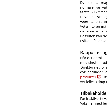
Dyr som har reag
normale, kan vaks
første 6-12 time
forventes, skal 
veterinæren anme
Veterinæren må i
dette kan innebæ
Dessuten kan det
I slike tilfeller
Rapportering
Når det er mista
medisinske prod
Direktoratet for
dyr, herunder va
produkter
. U
vet.felles@dmp.
Tilbakeholdel
For inaktiverte 
Vaksiner med lev