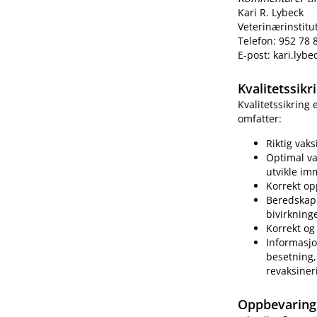
Kari R. Lybeck
Veterinærinstitu
Telefon: 952 78 
E-post: kari.lyb
Kvalitetssik
Kvalitetssikring
omfatter:
Riktig vak
Optimal va
utvikle im
Korrekt op
Beredskap 
bivirkning
Korrekt og 
Informasjo
besetning, 
revaksiner
Oppbevaring 