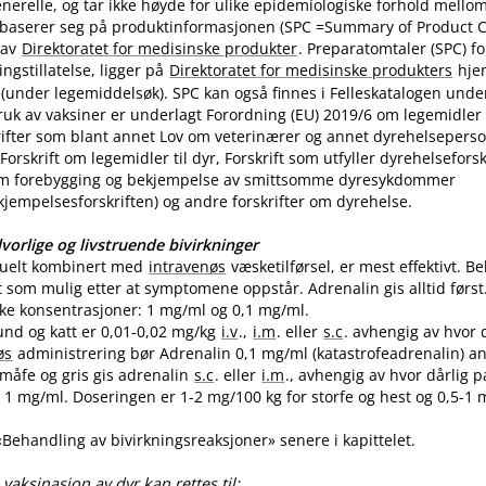
nerelle, og tar ikke høyde for ulike epidemiologiske forhold mello
 baserer seg på produktinformasjonen (SPC =Summary of Product Ch
 av
Direktoratet for medisinske produkter
. Preparatomtaler (SPC) f
gstillatelse, ligger på
Direktoratet for medisinske produkters
hje
(under legemiddelsøk). SPC kan også finnes i Felleskatalogen unde
uk av vaksiner er underlagt Forordning (EU) 2019/6 om legemidler til
skrifter som blant annet Lov om veterinærer og annet dyrehelseperso
Forskrift om legemidler til dyr, Forskrift som utfyller dyrehelsefor
m forebygging og bekjempelse av smittsomme dyresykdommer
empelsesforskriften) og andre forskrifter om dyrehelse.
vorlige og livstruende bivirkninger
tuelt kombinert med
intravenøs
væsketilførsel, er mest effektivt. 
t som mulig etter at symptomene oppstår. Adrenalin gis alltid først
like konsentrasjoner: 1 mg/ml og 0,1 mg​/​ml.
und og katt er 0,01-0,02 mg/kg
i.v
.,
i.m
. eller
s.c
. avhengig av hvor 
øs
administrering bør Adrenalin 0,1 mg/ml (katastrofeadrenalin) a
 småfe og gris gis adrenalin
s.c
. eller
i.m
., avhengig av hvor dårlig p
1 mg​/​ml. Doseringen er 1-2 mg/100 kg for storfe og hest og 0,5-1 m
 «Behandling av bivirkningsreaksjoner» senere i kapittelet.
vaksinasjon av dyr kan rettes til: