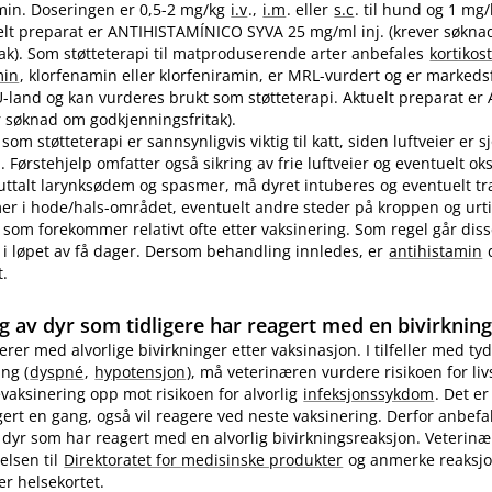
in. Doseringen er 0,5-2 mg/kg
i.v
.,
i.m
. eller
s.c
. til hund og 1 mg
ktuelt preparat er ANTIHISTAMÍNICO SYVA 25 mg/ml inj. (krever søkn
ak). Som støtteterapi til matproduserende arter anbefales
kortikos
min
, klorfenamin eller klorfeniramin, er MRL-vurdert og er markedsf
EU-land og kan vurderes brukt som støtteterapi. Aktuelt preparat er 
 søknad om godkjenningsfritak).
som støtteterapi er sannsynligvis viktig til katt, siden luftveier er 
 Førstehjelp omfatter også sikring av frie luftveier og eventuelt ok
 uttalt larynksødem og spasmer, må dyret intuberes og eventuelt t
 i hode​/​hals-området, eventuelt andre steder på kroppen og urti
 som forekommer relativt ofte etter vaksinering. Som regel går diss
i løpet av få dager. Dersom behandling innledes, er
antihistamin
d
t.
g av dyr som tidligere har reagert med en bivirknin
gerer med alvorlige bivirkninger etter vaksinasjon. I tilfeller med tyd
ng (
dyspné
,
hypotensjon
), må veterinæren vurdere risikoen for li
evaksinering opp mot risikoen for alvorlig
infeksjonssykdom
. Det er
ert en gang, også vil reagere ved neste vaksinering. Derfor anbefa
 dyr som har reagert med en alvorlig bivirkningsreaksjon. Veterin
elsen til
Direktoratet for medisinske produkter
og anmerke reaksj
er helsekortet.