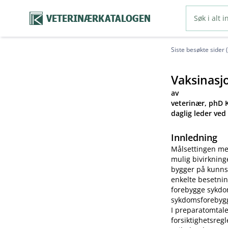
VETERINÆRKATALOGEN
Siste besøkte sider 
Vaksinasj
av
veterinær, phD K
daglig leder ved
Innledning
Målsettingen me
mulig bivirkning
bygger på kunns
enkelte besetnin
forebygge sykdom
sykdomsforebygg
I preparatomtale
forsiktighetsreg