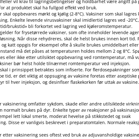
 tilfeller vil krav til lagringsbetingelser og holdbarhet være angitt p
or at produktet skal ha fullgod effekt ved bruk.
r skal oppbevares mørkt og kjølig (2-8°C). Vaksiner som skal lagres k
sing. Enkelte levende virusvaksiner skal imidlertid lagres ved -20°C,
etid​/​brukstid» bli forkortet ved lagring ved kjøleromstemperatur.
 gjelder for frysetørrede vaksiner, som ofte inneholder levende ag
pløsning. Når disse rehydreres, skal de helst brukes innen kort tid.
d og katt oppgis for eksempel ofte å skulle brukes umiddelbart eller 
enstand må det påses at temperaturen holdes mellom 2 og 8°C. S
es eller ikke etter utilsiktet oppbevaring ved romtemperatur, må v
 Vaksiner bør helst holde tilnærmet romtemperatur ved injeksjon.
 skal i prinsippet betraktes som infiserte. For flerdosepakninger so
e tid, er det viktig at oppsuging av vaksine foretas etter aseptiske
r til hver injeksjon, og desinfiser flaskekorken før uttak av vaksine
er vaksinering omfatter sykdom, skade eller andre utilsiktede virkni
 normalt brukes på dyr. Enkelte typer av reaksjoner på vaksinasj
empel lett lokal smerte, moderat hevelse på stikkstedet og svak
ng. Disse er vanligvis beskrevet i preparatomtalen. Normale reaks
r etter vaksinering sees oftest ved bruk av adjuvansholdige vaksine