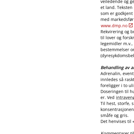
veiledende og ge
et land. Teksten
som er godkjent
med markedsførin
www.dmp.no
Rekvirering og br
til lover og for
legemidler m.v., 
bestemmelser o
(dyresykdomsbekj
Behandling av al
Adrenalin, even
innledes så rask
foreligger i to u
Doseringen til h
er. Ved
intraven
Til hest, storfe,
konsentrasjonen 
småfe og gris.
Det henvises til
Kommentarer til 