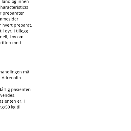
m land og innen
aracteristics)
or preparater
mmesider
r hvert preparat.
 dyr, i tillegg
nell, Lov om
skriften med
Behandlingen må
. Adrenalin
dårlig pasienten
nvendes.
asienten er, i
g/50 kg til