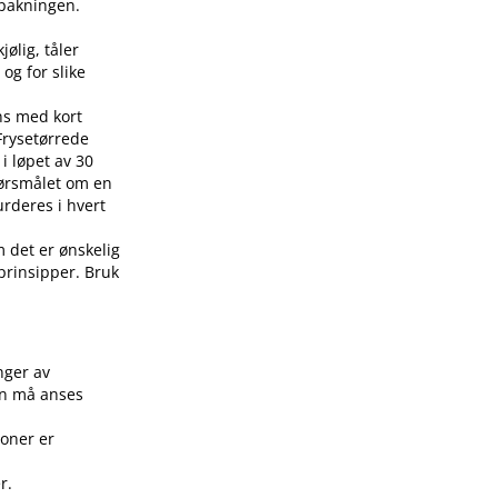
å pakningen.
jølig, tåler
 og for slike
ens med kort
 Frysetørrede
i løpet av 30
pørsmålet om en
urderes i hvert
m det er ønskelig
 prinsipper. Bruk
.
nger av
on må anses
joner er
r.