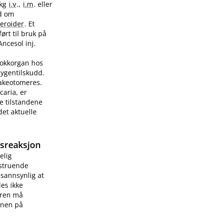
/kg
i.v
.,
i.m
. eller
ad om
teroider
. Et
ørt til bruk på
Ancesol inj.
sjokkorgan hos
sygentilskudd.
rakeotomeres.
caria, er
e tilstandene
et aktuelle
gsreaksjon
elig
vstruende
 sannsynlig at
les ikke
æren må
onen på