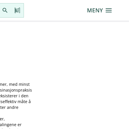
MENY
mmer, med minst
ksinasjonspraksis
sisterer i den
seffektiv måte å
tter andre
er,
falingene er