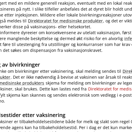
ert med en mildere generell reaksjon, eventuelt med en lokal reak
ineres på nytt. I slike tilfeller anbefales det at dyret blir holdt u
ne etter injeksjonen. Mildere eller lokale bivirkningsreaksjoner uto
også meldes til
Direktoratet for medisinske produkter
, og det er vikt
rker disse på vaksinasjons- eller helsekortet.
nformere dyreeier om konsekvensene av utelatt vaksinasjon, først
re manglende beskyttelse og dermed økt risiko for en alvorlig
inf
 føre til utestenging fra utstillinger og konkurranser som har krav
 kan det søkes om dispensasjon fra vaksinasjonskravet.
 av bivirkninger
nke om bivirkninger etter vaksinering, skal melding sendes til
Dire
ukter
. Det er ikke nødvendig å bevise at vaksinen var årsak til reak
 medisinske produkters
skjema for melding om bivirkninger av legem
ksiner, skal brukes. Dette kan lastes ned fra
Direktoratet for medi
tfylt skjema kan skannes og sendes elektronisk som vedlegg i e-post 
no.
sestider etter vaksinering
vaksiner er tilbakeholdelsestidene både for melk og slakt som regel 
ende agens kan ha tilbakeholdelsestid. Per i dag er det kun marke