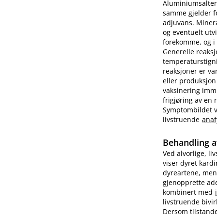
Aluminiumsalter 
samme gjelder fo
adjuvans. Minera
og eventuelt utv
forekomme, og i e
Generelle reaks
temperaturstigni
reaksjoner er va
eller produksjon
vaksinering imm
frigjøring av en
Symptombildet var
livstruende
anaf
Behandling a
Ved alvorlige, li
viser dyret kard
dyreartene, men
gjenopprette ade
kombinert med
livstruende bivi
Dersom tilstande