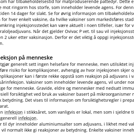
som har tilbakeholdelsestid for matproduserende pattedyr. Dette e
e mot ringorm hos storfe, som inneholder levende agens. For denn
tiden 14 dager for slakt. Se for øvrig informasjon om tilbakeholdelse
for hver enkelt vaksine, da hvilke vaksiner som markedsføres stad
omkring injeksjonsstedet kan være aktuelt i noen tilfeller, især for
aloljeadjuvans. Når det gjelder Ovivac P vet. til sau vil injeksjons
n 2 uker etter vaksinasjon. Derfor er det viktig å oppgi injeksjonss
n.
jeksjon på menneske
utgjør generelt sett ingen helsefare for menneske, men utilsiktet in
øre risiko for komplikasjoner, avhengig av hvor injeksjonen skjer o
plikasjoner kan i første rekke oppstå som reaksjon på adjuvans i v
sårinfeksjon. Vaksiner som inneholder levende agens, vil under no
lige for menneske. Gravide, eldre og mennesker med nedsatt immu
pesiell forsiktighet ved bruk av vaksiner basert på mikroorganismer
etydning. Det vises til informasjon om forsiktighetsregler i prep
arat.
en
infeksjon
i stikksåret, som vanligvis er lokal, men som i sjeldne ti
n generell
infeksjon
.
er til dyr inneholder aluminiumsalter som adjuvans, i likhet med vak
vil normalt ikke gi reaksjoner av betydning. Enkelte vaksiner inne