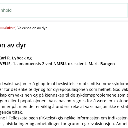
deaktiver
(
)
Vaksinasjon av dyr
on av dyr
ari R. Lybeck og
 VELIS, 1. amanuensis 2 ved NMBU, dr. scient. Marit Bangen
d vaksinasjon er å gi optimal beskyttelse mot smittsomme sykdo
er for det enkelte dyr og for dyrepopulasjonen som helhet. God va
kap om vaksinen og på kjennskap til de sykdomsproblemene som ek
gen eller i populasjonen. Vaksinasjon regnes for å være en kostnad
mer på, men det er viktig å understreke at vaksinasjon ikke ersta
ende tiltak.
ne i Felleskatalogen (FK-tekst) gis nøkkelinformasjon om indikasjon
ler, bivirkninger og anbefalinger for grunn- og revaksinasjon. Anbe