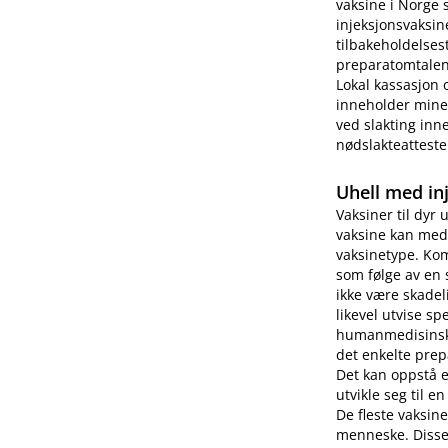
vaksine i Norge 
injeksjonsvaksin
tilbakeholdelses
preparatomtalen 
Lokal kassasjon 
inneholder miner
ved slakting inne
nødslakteatteste
Uhell med in
Vaksiner til dyr 
vaksine kan medf
vaksinetype. Kom
som følge av en 
ikke være skade
likevel utvise s
humanmedisinsk b
det enkelte prep
Det kan oppstå 
utvikle seg til e
De fleste vaksin
menneske. Disse 