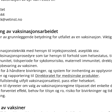
ttet
844
eck@vetinst.no
ring av vaksinasjonsarbeidet
 er av grunnleggende betydning for utfallet av en vaksinasjon. Vikti
sinasjonsteknikk med hensyn til injeksjonssted, aseptikk osv.
ksinasjonsprosedyre som tar hensyn til forhold som helsestatus, ti
munitet, tidsperiode for sykdomsrisiko, maternell immunitet, drekti
pbevaring av vaksinen.
for å håndtere bivirkninger, og system for innhenting av opplysn
er og rapportering til
Direktoratet for medisinske produkter
.
fullstendig utfylt vaksinasjonsattest, pass eller helsekort.
n til dyreeier om valg av vaksinasjonsregime tilpasset det enkelte d
forventet effekt, behov for tilsyn og ro, risiko for bivirkninger og t
ing.
av vaksiner