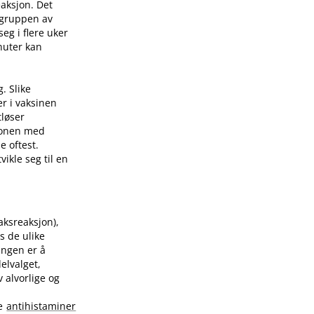
eaksjon. Det
 gruppen av
eg i flere uker
nuter kan
. Slike
er i vaksinen
tløser
sjonen med
e oftest.
ikle seg til en
raksreaksjon),
s de ulike
ingen er å
elvalget,
 alvorlige og
te
antihistaminer