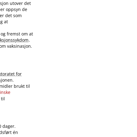
sjon utover det
nder oppsyn de
ver det som
ig at
 og fremst om at
eksjonssykdom
.
 om vaksinasjon.
ktoratet for
sjonen.
idler brukt til
sinske
til
0 dager.
dsført én