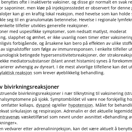
benyttes ofte i inaktiverte vaksiner, og disse gir normalt en svak r
r saponiner, men kløe på injeksjonsstedet er observert for denne
loljer kan gi en kraftig lokal reaksjon, med hevelse som kan holde s
ikle seg til en granulomatøs betennelse. Hevelse i regionale lymfek
nkelte tilfeller utvikles generelle reaksjoner.
joner med uspesifikke symptomer, som nedsatt matlyst, moderat
ng, slapphet og ømhet, er ikke uvanlig noen timer etter vaksinering
nligvis forbigående, og årsakene kan bero på effekten av ulike stoff
 av signalstoffer som følge av immunresponsen. I enkelte tilfeller u
unologisk betingede hypersensitivitetsreaksjoner, der straksreak
 rekke mediatorsubstanser (blant annet histamin) synes å forekomm
ierer avhengig av dyreart. I de mest alvorlige tilfellene kan det utv
ylaktisk reaksjon
som krever øyeblikkelig behandling.
v bivirkningsreaksjoner
vstruende bivirkningsreaksjoner i nær tilknytning til vaksinering (st
inalsymptomene på sjokk. Symptombildet vil være noe forskjellig ho
 omfatter kollaps,
dyspné
og​/​eller
hypotensjon
. Målet for behandl
kvat sirkulasjon og respirasjon. Adrenalin er det aktuelle legemidd
intravenøs
væsketilførsel som nevnt under avsnittet «Behandling av
rkninger».
n vedvarer etter adrenalininjeksjon, kan det være aktuelt å benyt