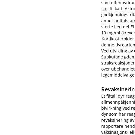
som difenhydram
s.c
. til katt. A
godkjenningsfrit
annet
antihista
storfe i en del 
10 mg/ml (krever
Kortikosteroider
denne dyrearten.
Ved utvikling av
Subkutane ødemer
straksreaksjoner
over ubehandlet 
legemiddelvalge
Revaksinerin
Et fåtall dyr rea
allmennpåkjenni
bivirkning ved r
dyr som har reag
revaksinering av
rapportere hend
vaksinasjons- ell