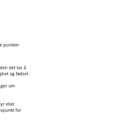
ge punkter
den det tar å
ghet og fødsel.
inger om
yr eller
idspunkt for