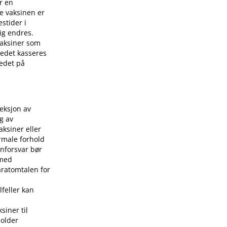
r en
e vaksinen er
stider i
ig endres.
 vaksiner som
stedet kasseres
tedet på
jeksjon av
g av
aksiner eller
rmale forhold
nforsvar bør
 med
aratomtalen for
lfeller kan
siner til
holder