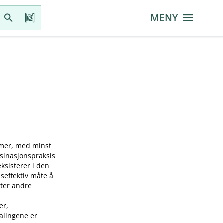
MENY
mmer, med minst
ksinasjonspraksis
sisterer i den
seffektiv måte å
tter andre
er,
falingene er