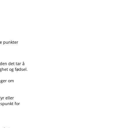
ge punkter
den det tar å
ghet og fødsel.
inger om
yr eller
idspunkt for