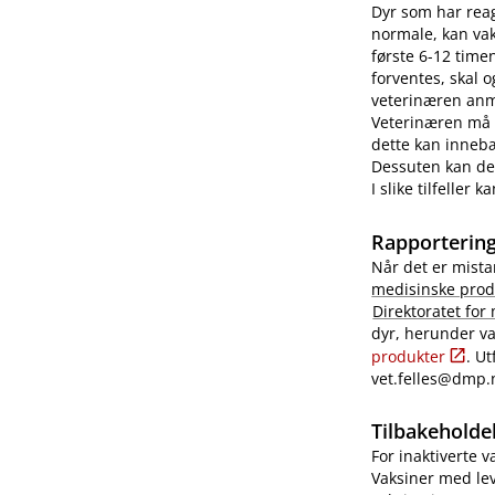
Dyr som har reag
normale, kan vaks
første 6-12 time
forventes, skal 
veterinæren anme
Veterinæren må i
dette kan innebæ
Dessuten kan det
I slike tilfeller
Rapportering
Når det er mista
medisinske prod
Direktoratet for
dyr, herunder va
produkter
. U
vet.felles@dmp.
Tilbakeholdel
For inaktiverte 
Vaksiner med lev