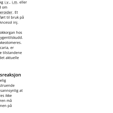
/kg
i.v
.,
i.m
. eller
ad om
teroider
. Et
ørt til bruk på
Ancesol inj.
sjokkorgan hos
sygentilskudd.
rakeotomeres.
caria, er
e tilstandene
et aktuelle
gsreaksjon
elig
vstruende
 sannsynlig at
les ikke
æren må
onen på