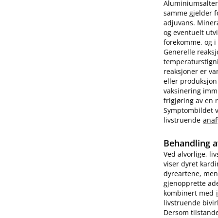
Aluminiumsalter 
samme gjelder fo
adjuvans. Minera
og eventuelt utv
forekomme, og i e
Generelle reaks
temperaturstigni
reaksjoner er va
eller produksjon
vaksinering imm
frigjøring av en
Symptombildet var
livstruende
anaf
Behandling a
Ved alvorlige, li
viser dyret kard
dyreartene, men
gjenopprette ade
kombinert med
livstruende bivi
Dersom tilstande