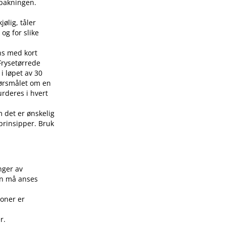
å pakningen.
jølig, tåler
 og for slike
ens med kort
 Frysetørrede
i løpet av 30
pørsmålet om en
urderes i hvert
m det er ønskelig
 prinsipper. Bruk
.
nger av
on må anses
joner er
r.