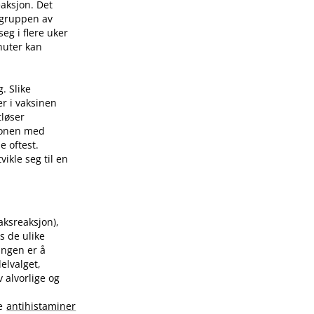
eaksjon. Det
 gruppen av
eg i flere uker
nuter kan
. Slike
er i vaksinen
tløser
sjonen med
e oftest.
ikle seg til en
raksreaksjon),
s de ulike
ingen er å
elvalget,
 alvorlige og
te
antihistaminer