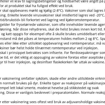
 tilfeller vil krav til lagringsbetingelser og holdbarhet være angitt p
or at produktet skal ha fullgod effekt ved bruk.
r skal oppbevares mørkt og kjølig (2-8°C). Vaksiner som skal lagres k
sing. Enkelte levende virusvaksiner skal imidlertid lagres ved -20°C,
etid​/​brukstid» bli forkortet ved lagring ved kjøleromstemperatur.
 gjelder for frysetørrede vaksiner, som ofte inneholder levende ag
pløsning. Når disse rehydreres, skal de helst brukes innen kort tid.
d og katt oppgis for eksempel ofte å skulle brukes umiddelbart eller 
enstand må det påses at temperaturen holdes mellom 2 og 8°C. S
es eller ikke etter utilsiktet oppbevaring ved romtemperatur, må v
 Vaksiner bør helst holde tilnærmet romtemperatur ved injeksjon.
 skal i prinsippet betraktes som infiserte. For flerdosepakninger so
e tid, er det viktig at oppsuging av vaksine foretas etter aseptiske
r til hver injeksjon, og desinfiser flaskekorken før uttak av vaksine
er vaksinering omfatter sykdom, skade eller andre utilsiktede virkni
 normalt brukes på dyr. Enkelte typer av reaksjoner på vaksinasj
empel lett lokal smerte, moderat hevelse på stikkstedet og svak
ng. Disse er vanligvis beskrevet i preparatomtalen. Normale reaks
r etter vaksinering sees oftest ved bruk av adjuvansholdige vaksine