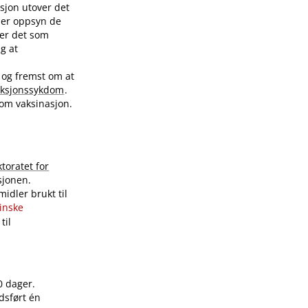
sjon utover det
nder oppsyn de
ver det som
ig at
 og fremst om at
eksjonssykdom
.
 om vaksinasjon.
ktoratet for
sjonen.
idler brukt til
sinske
til
0 dager.
dsført én