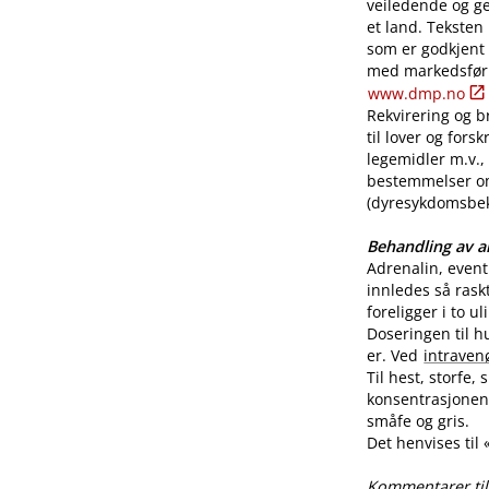
veiledende og ge
et land. Teksten
som er godkjent
med markedsførin
www.dmp.no
Rekvirering og br
til lover og for
legemidler m.v., 
bestemmelser o
(dyresykdomsbekj
Behandling av al
Adrenalin, even
innledes så rask
foreligger i to u
Doseringen til h
er. Ved
intraven
Til hest, storfe,
konsentrasjonen 
småfe og gris.
Det henvises til
Kommentarer til 