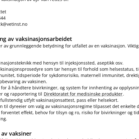
ttet
844
eck@vetinst.no
ring av vaksinasjonsarbeidet
 er av grunnleggende betydning for utfallet av en vaksinasjon. Vikti
sinasjonsteknikk med hensyn til injeksjonssted, aseptikk osv.
ksinasjonsprosedyre som tar hensyn til forhold som helsestatus, ti
munitet, tidsperiode for sykdomsrisiko, maternell immunitet, drekti
pbevaring av vaksinen.
for å håndtere bivirkninger, og system for innhenting av opplysn
er og rapportering til
Direktoratet for medisinske produkter
.
fullstendig utfylt vaksinasjonsattest, pass eller helsekort.
n til dyreeier om valg av vaksinasjonsregime tilpasset det enkelte d
forventet effekt, behov for tilsyn og ro, risiko for bivirkninger og t
ing.
av vaksiner