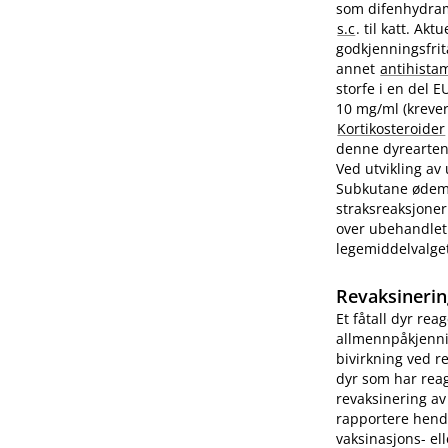
som difenhydram
s.c
. til katt. A
godkjenningsfrit
annet
antihista
storfe i en del 
10 mg/ml (krever
Kortikosteroider
denne dyrearten.
Ved utvikling av
Subkutane ødemer
straksreaksjoner
over ubehandlet 
legemiddelvalge
Revaksinerin
Et fåtall dyr rea
allmennpåkjenni
bivirkning ved r
dyr som har reag
revaksinering av
rapportere hend
vaksinasjons- ell