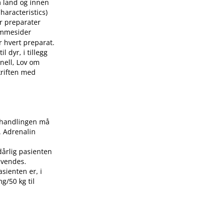
m land og innen
aracteristics)
or preparater
mmesider
r hvert preparat.
 dyr, i tillegg
nell, Lov om
skriften med
Behandlingen må
. Adrenalin
dårlig pasienten
nvendes.
asienten er, i
g/50 kg til