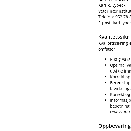
Kari R. Lybeck
Veterinærinstitu
Telefon: 952 78 
E-post: kari.lyb
Kvalitetssik
Kvalitetssikring
omfatter:
Riktig vak
Optimal va
utvikle im
Korrekt op
Beredskap 
bivirkning
Korrekt og 
Informasjo
besetning, 
revaksiner
Oppbevaring 