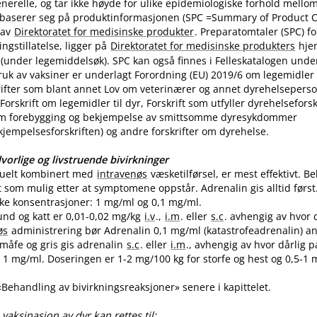
nerelle, og tar ikke høyde for ulike epidemiologiske forhold mello
 baserer seg på produktinformasjonen (SPC =Summary of Product Ch
 av
Direktoratet for medisinske produkter
. Preparatomtaler (SPC) f
gstillatelse, ligger på
Direktoratet for medisinske produkters
hje
(under legemiddelsøk). SPC kan også finnes i Felleskatalogen unde
uk av vaksiner er underlagt Forordning (EU) 2019/6 om legemidler til
skrifter som blant annet Lov om veterinærer og annet dyrehelseperso
Forskrift om legemidler til dyr, Forskrift som utfyller dyrehelsefor
m forebygging og bekjempelse av smittsomme dyresykdommer
empelsesforskriften) og andre forskrifter om dyrehelse.
vorlige og livstruende bivirkninger
tuelt kombinert med
intravenøs
væsketilførsel, er mest effektivt. 
t som mulig etter at symptomene oppstår. Adrenalin gis alltid først
like konsentrasjoner: 1 mg/ml og 0,1 mg​/​ml.
und og katt er 0,01-0,02 mg/kg
i.v
.,
i.m
. eller
s.c
. avhengig av hvor 
øs
administrering bør Adrenalin 0,1 mg/ml (katastrofeadrenalin) a
 småfe og gris gis adrenalin
s.c
. eller
i.m
., avhengig av hvor dårlig p
1 mg​/​ml. Doseringen er 1-2 mg/100 kg for storfe og hest og 0,5-1 m
 «Behandling av bivirkningsreaksjoner» senere i kapittelet.
vaksinasjon av dyr kan rettes til: