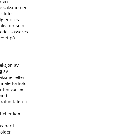
r en
e vaksinen er
stider i
ig endres.
 vaksiner som
stedet kasseres
tedet på
jeksjon av
g av
aksiner eller
rmale forhold
nforsvar bør
 med
aratomtalen for
lfeller kan
siner til
holder