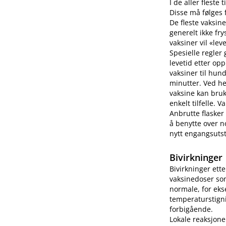
I de aller fleste
Disse må følges f
De fleste vaksine
generelt ikke fry
vaksiner vil «lev
Spesielle regler
levetid etter op
vaksiner til hun
minutter. Ved h
vaksine kan bruk
enkelt tilfelle.
Anbrutte flasker
å benytte over no
nytt engangsutsty
Bivirkninger
Bivirkninger ett
vaksinedoser som
normale, for eks
temperaturstigni
forbigående.
Lokale reaksjone