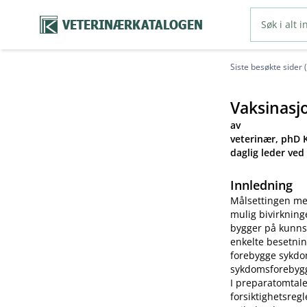
VETERINÆRKATALOGEN
Siste besøkte sider 
Vaksinasj
av
veterinær, phD K
daglig leder ved
Innledning
Målsettingen me
mulig bivirkning
bygger på kunns
enkelte besetnin
forebygge sykdom
sykdomsforebygg
I preparatomtale
forsiktighetsreg