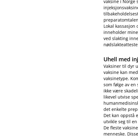
vaksine i Norge 
injeksjonsvaksin
tilbakeholdelses
preparatomtalen 
Lokal kassasjon 
inneholder miner
ved slakting inne
nødslakteatteste
Uhell med in
Vaksiner til dyr 
vaksine kan medf
vaksinetype. Kom
som følge av en 
ikke være skade
likevel utvise s
humanmedisinsk b
det enkelte prep
Det kan oppstå 
utvikle seg til e
De fleste vaksin
menneske. Disse 