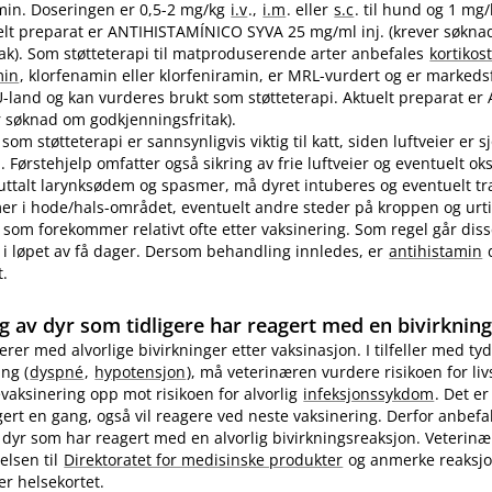
in. Doseringen er 0,5-2 mg/kg
i.v
.,
i.m
. eller
s.c
. til hund og 1 mg
ktuelt preparat er ANTIHISTAMÍNICO SYVA 25 mg/ml inj. (krever søkn
ak). Som støtteterapi til matproduserende arter anbefales
kortikos
min
, klorfenamin eller klorfeniramin, er MRL-vurdert og er markedsf
EU-land og kan vurderes brukt som støtteterapi. Aktuelt preparat er 
 søknad om godkjenningsfritak).
som støtteterapi er sannsynligvis viktig til katt, siden luftveier er 
 Førstehjelp omfatter også sikring av frie luftveier og eventuelt ok
 uttalt larynksødem og spasmer, må dyret intuberes og eventuelt t
 i hode​/​hals-området, eventuelt andre steder på kroppen og urti
 som forekommer relativt ofte etter vaksinering. Som regel går diss
i løpet av få dager. Dersom behandling innledes, er
antihistamin
d
t.
g av dyr som tidligere har reagert med en bivirknin
gerer med alvorlige bivirkninger etter vaksinasjon. I tilfeller med tyd
ng (
dyspné
,
hypotensjon
), må veterinæren vurdere risikoen for li
evaksinering opp mot risikoen for alvorlig
infeksjonssykdom
. Det er
ert en gang, også vil reagere ved neste vaksinering. Derfor anbefa
 dyr som har reagert med en alvorlig bivirkningsreaksjon. Veterin
elsen til
Direktoratet for medisinske produkter
og anmerke reaksj
er helsekortet.