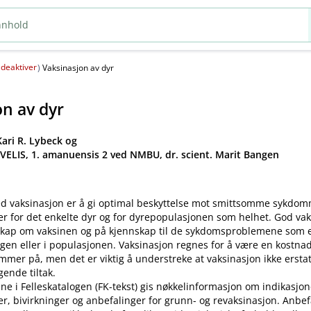
deaktiver
(
)
Vaksinasjon av dyr
on av dyr
ari R. Lybeck og
 VELIS, 1. amanuensis 2 ved NMBU, dr. scient. Marit Bangen
d vaksinasjon er å gi optimal beskyttelse mot smittsomme sykdo
er for det enkelte dyr og for dyrepopulasjonen som helhet. God va
kap om vaksinen og på kjennskap til de sykdomsproblemene som ek
gen eller i populasjonen. Vaksinasjon regnes for å være en kostnad
mer på, men det er viktig å understreke at vaksinasjon ikke ersta
ende tiltak.
ne i Felleskatalogen (FK-tekst) gis nøkkelinformasjon om indikasjon
ler, bivirkninger og anbefalinger for grunn- og revaksinasjon. Anbe