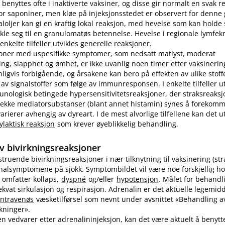
benyttes ofte i inaktiverte vaksiner, og disse gir normalt en svak r
r saponiner, men kløe på injeksjonsstedet er observert for denne
loljer kan gi en kraftig lokal reaksjon, med hevelse som kan holde s
ikle seg til en granulomatøs betennelse. Hevelse i regionale lymfek
nkelte tilfeller utvikles generelle reaksjoner.
joner med uspesifikke symptomer, som nedsatt matlyst, moderat
ng, slapphet og ømhet, er ikke uvanlig noen timer etter vaksinering
nligvis forbigående, og årsakene kan bero på effekten av ulike stoff
 av signalstoffer som følge av immunresponsen. I enkelte tilfeller u
unologisk betingede hypersensitivitetsreaksjoner, der straksreak
 rekke mediatorsubstanser (blant annet histamin) synes å forekomm
ierer avhengig av dyreart. I de mest alvorlige tilfellene kan det utv
ylaktisk reaksjon
som krever øyeblikkelig behandling.
v bivirkningsreaksjoner
vstruende bivirkningsreaksjoner i nær tilknytning til vaksinering (st
inalsymptomene på sjokk. Symptombildet vil være noe forskjellig ho
 omfatter kollaps,
dyspné
og​/​eller
hypotensjon
. Målet for behandl
kvat sirkulasjon og respirasjon. Adrenalin er det aktuelle legemidd
intravenøs
væsketilførsel som nevnt under avsnittet «Behandling av
rkninger».
n vedvarer etter adrenalininjeksjon, kan det være aktuelt å benyt