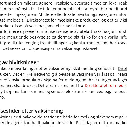
ert med en mildere generell reaksjon, eventuelt med en lokal reak
ineres på nytt. I slike tilfeller anbefales det at dyret blir holdt u
ne etter injeksjonen. Mildere eller lokale bivirkningsreaksjoner uto
også meldes til
Direktoratet for medisinske produkter
, og det er vikt
rker disse på vaksinasjons- eller helsekortet.
nformere dyreeier om konsekvensene av utelatt vaksinasjon, først
re manglende beskyttelse og dermed økt risiko for en alvorlig
inf
 føre til utestenging fra utstillinger og konkurranser som har krav
 kan det søkes om dispensasjon fra vaksinasjonskravet.
 av bivirkninger
nke om bivirkninger etter vaksinering, skal melding sendes til
Dire
ukter
. Det er ikke nødvendig å bevise at vaksinen var årsak til reak
 medisinske produkters
skjema for melding om bivirkninger av legem
ksiner, skal brukes. Dette kan lastes ned fra
Direktoratet for medi
tfylt skjema kan skannes og sendes elektronisk som vedlegg i e-post 
no.
sestider etter vaksinering
vaksiner er tilbakeholdelsestidene både for melk og slakt som regel 
ende agens kan ha tilbakeholdelsestid. Per i dag er det kun marke