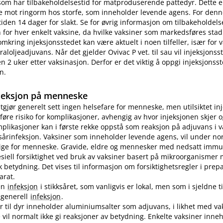
som har tilbakeholdelsestid for matproduserende pattedyr. Dette e
e mot ringorm hos storfe, som inneholder levende agens. For denn
tiden 14 dager for slakt. Se for øvrig informasjon om tilbakeholdelse
for hver enkelt vaksine, da hvilke vaksiner som markedsføres stad
omkring injeksjonsstedet kan være aktuelt i noen tilfeller, især for
aloljeadjuvans. Når det gjelder Ovivac P vet. til sau vil injeksjons
n 2 uker etter vaksinasjon. Derfor er det viktig å oppgi injeksjonss
n.
jeksjon på menneske
utgjør generelt sett ingen helsefare for menneske, men utilsiktet in
øre risiko for komplikasjoner, avhengig av hvor injeksjonen skjer o
plikasjoner kan i første rekke oppstå som reaksjon på adjuvans i v
sårinfeksjon. Vaksiner som inneholder levende agens, vil under no
lige for menneske. Gravide, eldre og mennesker med nedsatt immu
pesiell forsiktighet ved bruk av vaksiner basert på mikroorganismer
etydning. Det vises til informasjon om forsiktighetsregler i prep
arat.
en
infeksjon
i stikksåret, som vanligvis er lokal, men som i sjeldne ti
n generell
infeksjon
.
er til dyr inneholder aluminiumsalter som adjuvans, i likhet med vak
vil normalt ikke gi reaksjoner av betydning. Enkelte vaksiner inne