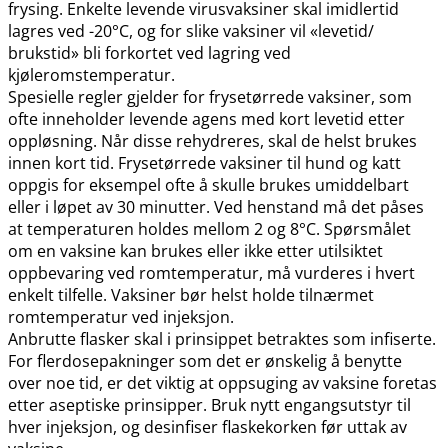
frysing. Enkelte levende virusvaksiner skal imidlertid
lagres ved -20°C, og for slike vaksiner vil «levetid​/​
brukstid» bli forkortet ved lagring ved
kjøleromstemperatur.
Spesielle regler gjelder for frysetørrede vaksiner, som
ofte inneholder levende agens med kort levetid etter
oppløsning. Når disse rehydreres, skal de helst brukes
innen kort tid. Frysetørrede vaksiner til hund og katt
oppgis for eksempel ofte å skulle brukes umiddelbart
eller i løpet av 30 minutter. Ved henstand må det påses
at temperaturen holdes mellom 2 og 8°C. Spørsmålet
om en vaksine kan brukes eller ikke etter utilsiktet
oppbevaring ved romtemperatur, må vurderes i hvert
enkelt tilfelle. Vaksiner bør helst holde tilnærmet
romtemperatur ved injeksjon.
Anbrutte flasker skal i prinsippet betraktes som infiserte.
For flerdosepakninger som det er ønskelig å benytte
over noe tid, er det viktig at oppsuging av vaksine foretas
etter aseptiske prinsipper. Bruk nytt engangsutstyr til
hver injeksjon, og desinfiser flaskekorken før uttak av