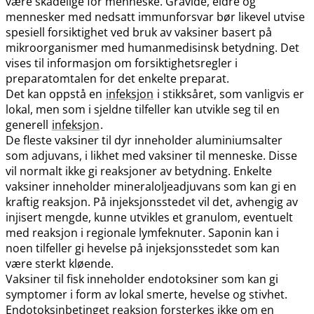
være skadelige for menneske. Gravide, eldre og
mennesker med nedsatt immunforsvar bør likevel utvise
spesiell forsiktighet ved bruk av vaksiner basert på
mikroorganismer med humanmedisinsk betydning. Det
vises til informasjon om forsiktighetsregler i
preparatomtalen for det enkelte preparat.
Det kan oppstå en
infeksjon
i stikksåret, som vanligvis er
lokal, men som i sjeldne tilfeller kan utvikle seg til en
generell
infeksjon
.
De fleste vaksiner til dyr inneholder aluminiumsalter
som adjuvans, i likhet med vaksiner til menneske. Disse
vil normalt ikke gi reaksjoner av betydning. Enkelte
vaksiner inneholder mineraloljeadjuvans som kan gi en
kraftig reaksjon. På injeksjonsstedet vil det, avhengig av
injisert mengde, kunne utvikles et granulom, eventuelt
med reaksjon i regionale lymfeknuter. Saponin kan i
noen tilfeller gi hevelse på injeksjonsstedet som kan
være sterkt kløende.
Vaksiner til fisk inneholder endotoksiner som kan gi
symptomer i form av lokal smerte, hevelse og stivhet.
Endotoksinbetinget reaksjon forsterkes ikke om en