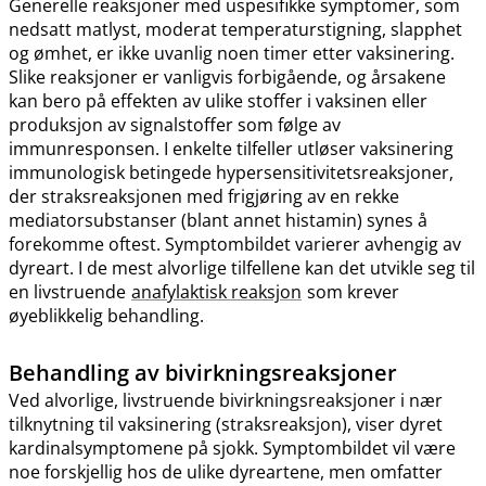
Generelle reaksjoner med uspesifikke symptomer, som
nedsatt matlyst, moderat temperaturstigning, slapphet
og ømhet, er ikke uvanlig noen timer etter vaksinering.
Slike reaksjoner er vanligvis forbigående, og årsakene
kan bero på effekten av ulike stoffer i vaksinen eller
produksjon av signalstoffer som følge av
immunresponsen. I enkelte tilfeller utløser vaksinering
immunologisk betingede hypersensitivitetsreaksjoner,
der straksreaksjonen med frigjøring av en rekke
mediatorsubstanser (blant annet histamin) synes å
forekomme oftest. Symptombildet varierer avhengig av
dyreart. I de mest alvorlige tilfellene kan det utvikle seg til
en livstruende
anafylaktisk reaksjon
som krever
øyeblikkelig behandling.
Behandling av bivirkningsreaksjoner
Ved alvorlige, livstruende bivirkningsreaksjoner i nær
tilknytning til vaksinering (straksreaksjon), viser dyret
kardinalsymptomene på sjokk. Symptombildet vil være
noe forskjellig hos de ulike dyreartene, men omfatter