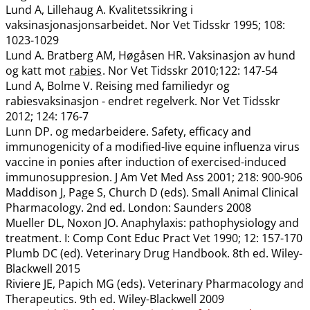
Lund A, Lillehaug A. Kvalitetssikring i
vaksinasjonasjonsarbeidet. Nor Vet Tidsskr 1995; 108:
1023-1029
Lund A. Bratberg AM, Høgåsen HR. Vaksinasjon av hund
og katt mot
rabies
. Nor Vet Tidsskr 2010;122: 147-54
Lund A, Bolme V. Reising med familiedyr og
rabiesvaksinasjon - endret regelverk. Nor Vet Tidsskr
2012; 124: 176-7
Lunn DP. og medarbeidere. Safety, efficacy and
immunogenicity of a modified-live equine influenza virus
vaccine in ponies after induction of exercised-induced
immunosuppresion. J Am Vet Med Ass 2001; 218: 900-906
Maddison J, Page S, Church D (eds). Small Animal Clinical
Pharmacology. 2nd ed. London: Saunders 2008
Mueller DL, Noxon JO. Anaphylaxis: pathophysiology and
treatment. I: Comp Cont Educ Pract Vet 1990; 12: 157-170
Plumb DC (ed). Veterinary Drug Handbook. 8th ed. Wiley-
Blackwell 2015
Riviere JE, Papich MG (eds). Veterinary Pharmacology and
Therapeutics. 9th ed. Wiley-Blackwell 2009