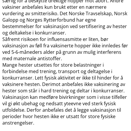
særlig for å beskytte drektige hopper mot abort. Andre
vaksiner anbefales kun brukt etter en nærmere
vurdering av smitterisiko. Det Norske Travselskap, Norsk
Galopp og Norges Rytterforbund har egne
bestemmelser for vaksinasjon ved sertifisering av hester
og deltakelse i konkurranser.
Såfremt risikoen for influensasmitte er liten, bør
vaksinasjon av føll fra vaksinerte hopper ikke innledes før
ved 5-6-måneders alder på grunn av mulig interferens
med maternale antistoffer.
Mange hester utsettes for store belastninger i
forbindelse med trening, transport og deltagelse i
konkurranser. Lett fysisk aktivitet er ikke til hinder for å
vaksinere hesten. Derimot anbefales ikke vaksinering av
hester som står i hard trening og deltar i konkurranser.
Vaksinasjon kan medføre bivirkninger som i visse tilfeller
vil gi økt ubehag og nedsatt yteevne ved sterk fysisk
utfoldelse. Derfor anbefales det å legge vaksinasjon til
perioder hvor hesten ikke er utsatt for store fysiske
anstrengelser.