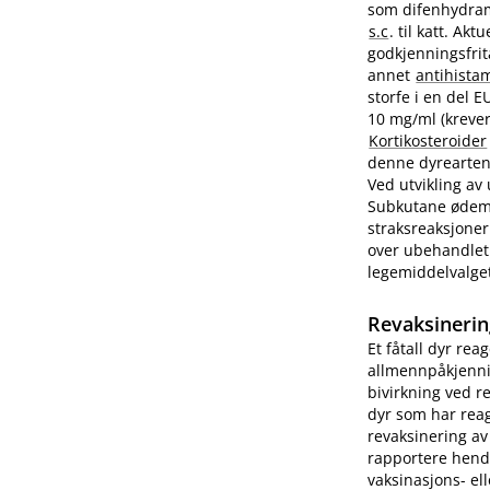
som difenhydram
s.c
. til katt. A
godkjenningsfrit
annet
antihista
storfe i en del 
10 mg/ml (krever
Kortikosteroider
denne dyrearten.
Ved utvikling av
Subkutane ødemer
straksreaksjoner
over ubehandlet 
legemiddelvalge
Revaksinerin
Et fåtall dyr rea
allmennpåkjenni
bivirkning ved r
dyr som har reag
revaksinering av
rapportere hend
vaksinasjons- ell