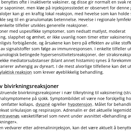
benyttes ofte i inaktiverte vaksiner, og disse gir normalt en svak r
r saponiner, men kløe på injeksjonsstedet er observert for denne
loljer kan gi en kraftig lokal reaksjon, med hevelse som kan holde s
ikle seg til en granulomatøs betennelse. Hevelse i regionale lymfek
nkelte tilfeller utvikles generelle reaksjoner.
joner med uspesifikke symptomer, som nedsatt matlyst, moderat
ng, slapphet og ømhet, er ikke uvanlig noen timer etter vaksinering
nligvis forbigående, og årsakene kan bero på effekten av ulike stoff
 av signalstoffer som følge av immunresponsen. I enkelte tilfeller u
unologisk betingede hypersensitivitetsreaksjoner, der straksreak
 rekke mediatorsubstanser (blant annet histamin) synes å forekomm
ierer avhengig av dyreart. I de mest alvorlige tilfellene kan det utv
ylaktisk reaksjon
som krever øyeblikkelig behandling.
v bivirkningsreaksjoner
vstruende bivirkningsreaksjoner i nær tilknytning til vaksinering (st
inalsymptomene på sjokk. Symptombildet vil være noe forskjellig ho
 omfatter kollaps,
dyspné
og​/​eller
hypotensjon
. Målet for behandl
kvat sirkulasjon og respirasjon. Adrenalin er det aktuelle legemidd
intravenøs
væsketilførsel som nevnt under avsnittet «Behandling av
rkninger».
n vedvarer etter adrenalininjeksjon, kan det være aktuelt å benyt