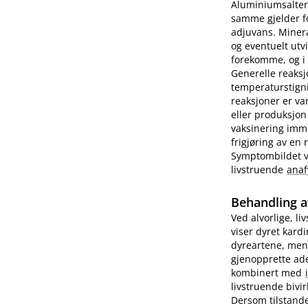
Aluminiumsalter 
samme gjelder fo
adjuvans. Minera
og eventuelt utv
forekomme, og i e
Generelle reaks
temperaturstigni
reaksjoner er va
eller produksjon
vaksinering imm
frigjøring av en
Symptombildet var
livstruende
anaf
Behandling a
Ved alvorlige, li
viser dyret kard
dyreartene, men
gjenopprette ade
kombinert med
livstruende bivi
Dersom tilstande