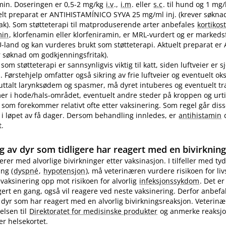
in. Doseringen er 0,5-2 mg/kg
i.v
.,
i.m
. eller
s.c
. til hund og 1 mg
ktuelt preparat er ANTIHISTAMÍNICO SYVA 25 mg/ml inj. (krever søkn
ak). Som støtteterapi til matproduserende arter anbefales
kortikos
min
, klorfenamin eller klorfeniramin, er MRL-vurdert og er markedsf
EU-land og kan vurderes brukt som støtteterapi. Aktuelt preparat er 
 søknad om godkjenningsfritak).
som støtteterapi er sannsynligvis viktig til katt, siden luftveier er 
 Førstehjelp omfatter også sikring av frie luftveier og eventuelt ok
 uttalt larynksødem og spasmer, må dyret intuberes og eventuelt t
 i hode​/​hals-området, eventuelt andre steder på kroppen og urti
 som forekommer relativt ofte etter vaksinering. Som regel går diss
i løpet av få dager. Dersom behandling innledes, er
antihistamin
d
t.
g av dyr som tidligere har reagert med en bivirknin
gerer med alvorlige bivirkninger etter vaksinasjon. I tilfeller med tyd
ng (
dyspné
,
hypotensjon
), må veterinæren vurdere risikoen for li
evaksinering opp mot risikoen for alvorlig
infeksjonssykdom
. Det er
ert en gang, også vil reagere ved neste vaksinering. Derfor anbefa
 dyr som har reagert med en alvorlig bivirkningsreaksjon. Veterin
elsen til
Direktoratet for medisinske produkter
og anmerke reaksj
er helsekortet.