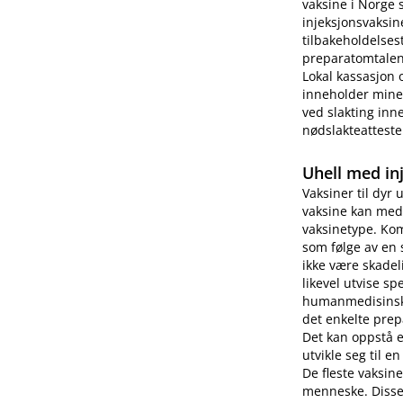
vaksine i Norge 
injeksjonsvaksin
tilbakeholdelses
preparatomtalen 
Lokal kassasjon 
inneholder miner
ved slakting inne
nødslakteatteste
Uhell med in
Vaksiner til dyr 
vaksine kan medf
vaksinetype. Kom
som følge av en 
ikke være skade
likevel utvise s
humanmedisinsk b
det enkelte prep
Det kan oppstå 
utvikle seg til e
De fleste vaksin
menneske. Disse 