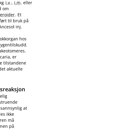
/kg
i.v
.,
i.m
. eller
ad om
teroider
. Et
ørt til bruk på
Ancesol inj.
sjokkorgan hos
sygentilskudd.
rakeotomeres.
caria, er
e tilstandene
et aktuelle
gsreaksjon
elig
vstruende
 sannsynlig at
les ikke
æren må
onen på