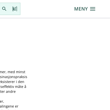
MENY
mmer, med minst
ksinasjonspraksis
sisterer i den
seffektiv måte å
tter andre
er,
falingene er