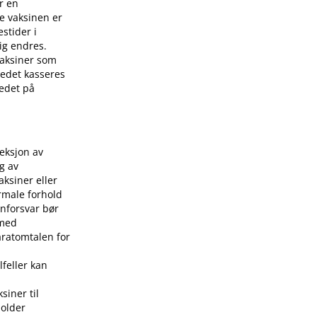
r en
e vaksinen er
stider i
ig endres.
 vaksiner som
stedet kasseres
tedet på
jeksjon av
g av
aksiner eller
rmale forhold
nforsvar bør
 med
aratomtalen for
lfeller kan
siner til
holder