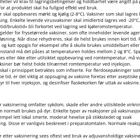
 tilfeller vil krav til lagringsbetingelser og holdbarhet være angitt p
or at produktet skal ha fullgod effekt ved bruk.
r skal oppbevares mørkt og kjølig (2-8°C). Vaksiner som skal lagres k
sing. Enkelte levende virusvaksiner skal imidlertid lagres ved -20°C,
etid​/​brukstid» bli forkortet ved lagring ved kjøleromstemperatur.
 gjelder for frysetørrede vaksiner, som ofte inneholder levende ag
pløsning. Når disse rehydreres, skal de helst brukes innen kort tid.
d og katt oppgis for eksempel ofte å skulle brukes umiddelbart eller 
enstand må det påses at temperaturen holdes mellom 2 og 8°C. S
es eller ikke etter utilsiktet oppbevaring ved romtemperatur, må v
 Vaksiner bør helst holde tilnærmet romtemperatur ved injeksjon.
 skal i prinsippet betraktes som infiserte. For flerdosepakninger so
e tid, er det viktig at oppsuging av vaksine foretas etter aseptiske
r til hver injeksjon, og desinfiser flaskekorken før uttak av vaksine
er vaksinering omfatter sykdom, skade eller andre utilsiktede virkni
 normalt brukes på dyr. Enkelte typer av reaksjoner på vaksinasj
empel lett lokal smerte, moderat hevelse på stikkstedet og svak
ng. Disse er vanligvis beskrevet i preparatomtalen. Normale reaks
r etter vaksinering sees oftest ved bruk av adjuvansholdige vaksine