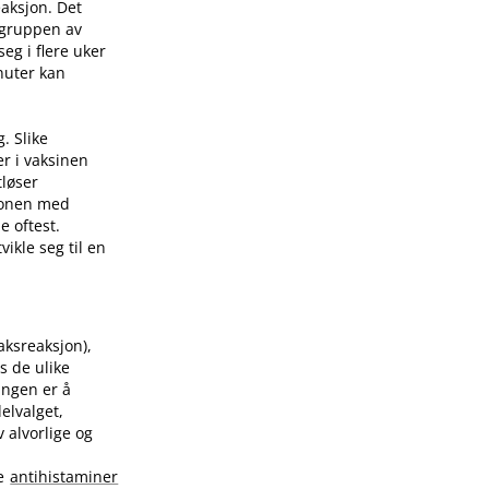
eaksjon. Det
 gruppen av
eg i flere uker
nuter kan
. Slike
er i vaksinen
tløser
sjonen med
e oftest.
ikle seg til en
raksreaksjon),
s de ulike
ingen er å
elvalget,
 alvorlige og
te
antihistaminer