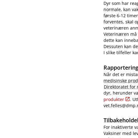
Dyr som har reag
normale, kan vaks
første 6-12 time
forventes, skal 
veterinæren anme
Veterinæren må i
dette kan innebæ
Dessuten kan det
I slike tilfeller
Rapportering
Når det er mista
medisinske prod
Direktoratet for
dyr, herunder va
produkter
. U
vet.felles@dmp.
Tilbakeholdel
For inaktiverte 
Vaksiner med lev