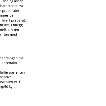
m land og innen
aracteristics)
or preparater
mmesider
r hvert preparat.
 dyr, i tillegg
nell, Lov om
skriften med
Behandlingen må
. Adrenalin
dårlig pasienten
nvendes.
asienten er, i
g/50 kg til