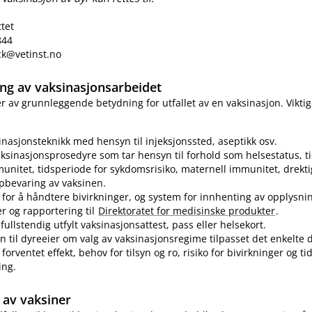
ttet
844
eck@vetinst.no
ring av vaksinasjonsarbeidet
 er av grunnleggende betydning for utfallet av en vaksinasjon. Vikti
sinasjonsteknikk med hensyn til injeksjonssted, aseptikk osv.
ksinasjonsprosedyre som tar hensyn til forhold som helsestatus, ti
munitet, tidsperiode for sykdomsrisiko, maternell immunitet, drekti
pbevaring av vaksinen.
for å håndtere bivirkninger, og system for innhenting av opplysn
er og rapportering til
Direktoratet for medisinske produkter
.
fullstendig utfylt vaksinasjonsattest, pass eller helsekort.
n til dyreeier om valg av vaksinasjonsregime tilpasset det enkelte d
forventet effekt, behov for tilsyn og ro, risiko for bivirkninger og t
ing.
av vaksiner