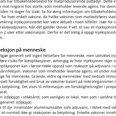
som har tilbakeholdelsestid for matproduserende pattedyr. Dette e
e mot ringorm hos storfe, som inneholder levende agens. For denn
tiden 14 dager for slakt. Se for øvrig informasjon om tilbakeholdelse
for hver enkelt vaksine, da hvilke vaksiner som markedsføres stad
omkring injeksjonsstedet kan være aktuelt i noen tilfeller, især for
aloljeadjuvans. Når det gjelder Ovivac P vet. til sau vil injeksjons
n 2 uker etter vaksinasjon. Derfor er det viktig å oppgi injeksjonss
n.
jeksjon på menneske
utgjør generelt sett ingen helsefare for menneske, men utilsiktet in
øre risiko for komplikasjoner, avhengig av hvor injeksjonen skjer o
plikasjoner kan i første rekke oppstå som reaksjon på adjuvans i v
sårinfeksjon. Vaksiner som inneholder levende agens, vil under no
lige for menneske. Gravide, eldre og mennesker med nedsatt immu
pesiell forsiktighet ved bruk av vaksiner basert på mikroorganismer
etydning. Det vises til informasjon om forsiktighetsregler i prep
arat.
en
infeksjon
i stikksåret, som vanligvis er lokal, men som i sjeldne ti
n generell
infeksjon
.
er til dyr inneholder aluminiumsalter som adjuvans, i likhet med vak
vil normalt ikke gi reaksjoner av betydning. Enkelte vaksiner inne