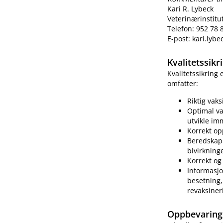
Kari R. Lybeck
Veterinærinstitu
Telefon: 952 78 
E-post: kari.lyb
Kvalitetssik
Kvalitetssikring
omfatter:
Riktig vak
Optimal va
utvikle im
Korrekt op
Beredskap 
bivirkning
Korrekt og 
Informasjo
besetning, 
revaksiner
Oppbevaring 