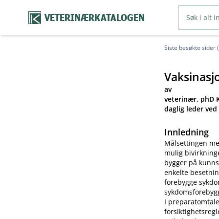
VETERINÆRKATALOGEN
Siste besøkte sider 
Vaksinasj
av
veterinær, phD K
daglig leder ved
Innledning
Målsettingen me
mulig bivirkning
bygger på kunns
enkelte besetnin
forebygge sykdom
sykdomsforebygg
I preparatomtale
forsiktighetsreg