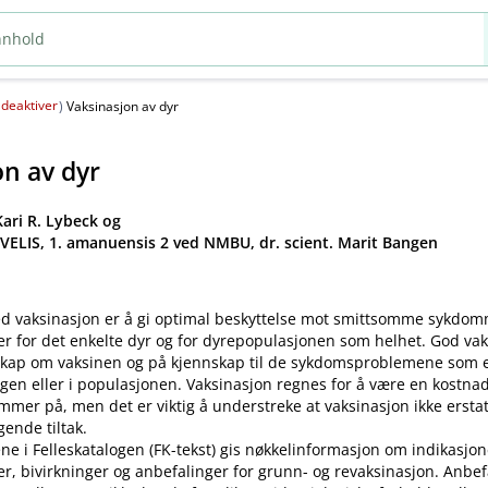
deaktiver
(
)
Vaksinasjon av dyr
on av dyr
ari R. Lybeck og
 VELIS, 1. amanuensis 2 ved NMBU, dr. scient. Marit Bangen
d vaksinasjon er å gi optimal beskyttelse mot smittsomme sykdo
er for det enkelte dyr og for dyrepopulasjonen som helhet. God va
kap om vaksinen og på kjennskap til de sykdomsproblemene som ek
gen eller i populasjonen. Vaksinasjon regnes for å være en kostnad
mer på, men det er viktig å understreke at vaksinasjon ikke ersta
ende tiltak.
ne i Felleskatalogen (FK-tekst) gis nøkkelinformasjon om indikasjon
ler, bivirkninger og anbefalinger for grunn- og revaksinasjon. Anbe