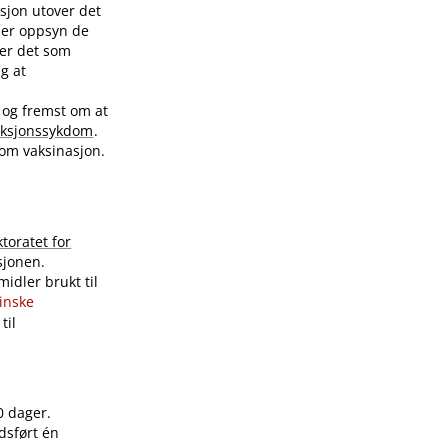
sjon utover det
nder oppsyn de
ver det som
ig at
 og fremst om at
eksjonssykdom
.
 om vaksinasjon.
ktoratet for
sjonen.
idler brukt til
sinske
til
0 dager.
dsført én