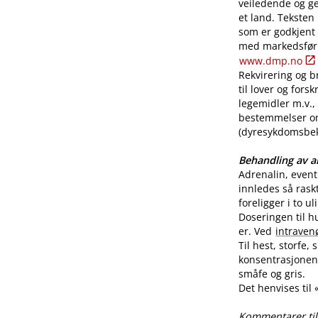
veiledende og ge
et land. Teksten
som er godkjent
med markedsførin
www.dmp.no
Rekvirering og br
til lover og for
legemidler m.v., 
bestemmelser o
(dyresykdomsbekj
Behandling av al
Adrenalin, even
innledes så rask
foreligger i to u
Doseringen til h
er. Ved
intraven
Til hest, storfe,
konsentrasjonen 
småfe og gris.
Det henvises til
Kommentarer til 