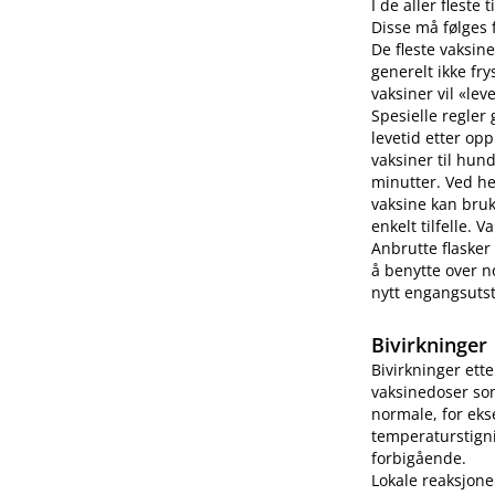
I de aller fleste
Disse må følges f
De fleste vaksine
generelt ikke fry
vaksiner vil «lev
Spesielle regler
levetid etter op
vaksiner til hun
minutter. Ved h
vaksine kan bruk
enkelt tilfelle.
Anbrutte flasker
å benytte over no
nytt engangsutsty
Bivirkninger
Bivirkninger ett
vaksinedoser som
normale, for eks
temperaturstigni
forbigående.
Lokale reaksjone