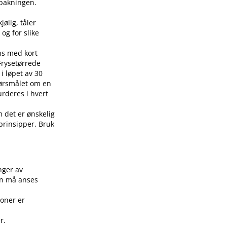
å pakningen.
jølig, tåler
 og for slike
ens med kort
 Frysetørrede
i løpet av 30
pørsmålet om en
urderes i hvert
m det er ønskelig
 prinsipper. Bruk
.
nger av
on må anses
joner er
r.