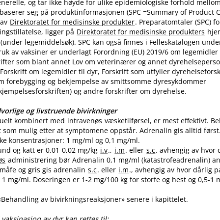
nerelle, og tar ikke høyde for ulike epidemiologiske forhold mello
 baserer seg på produktinformasjonen (SPC =Summary of Product Ch
 av
Direktoratet for medisinske produkter
. Preparatomtaler (SPC) f
gstillatelse, ligger på
Direktoratet for medisinske produkters
hje
(under legemiddelsøk). SPC kan også finnes i Felleskatalogen unde
uk av vaksiner er underlagt Forordning (EU) 2019/6 om legemidler til
skrifter som blant annet Lov om veterinærer og annet dyrehelseperso
Forskrift om legemidler til dyr, Forskrift som utfyller dyrehelsefor
m forebygging og bekjempelse av smittsomme dyresykdommer
empelsesforskriften) og andre forskrifter om dyrehelse.
vorlige og livstruende bivirkninger
tuelt kombinert med
intravenøs
væsketilførsel, er mest effektivt. 
t som mulig etter at symptomene oppstår. Adrenalin gis alltid først
like konsentrasjoner: 1 mg/ml og 0,1 mg​/​ml.
und og katt er 0,01-0,02 mg/kg
i.v
.,
i.m
. eller
s.c
. avhengig av hvor 
øs
administrering bør Adrenalin 0,1 mg/ml (katastrofeadrenalin) a
 småfe og gris gis adrenalin
s.c
. eller
i.m
., avhengig av hvor dårlig p
1 mg​/​ml. Doseringen er 1-2 mg/100 kg for storfe og hest og 0,5-1 m
 «Behandling av bivirkningsreaksjoner» senere i kapittelet.
vaksinasjon av dyr kan rettes til: