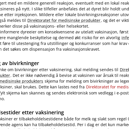
ert med en mildere generell reaksjon, eventuelt med en lokal reak
ineres på nytt. I slike tilfeller anbefales det at dyret blir holdt u
ne etter injeksjonen. Mildere eller lokale bivirkningsreaksjoner uto
også meldes til
Direktoratet for medisinske produkter
, og det er vikt
rker disse på vaksinasjons- eller helsekortet.
nformere dyreeier om konsekvensene av utelatt vaksinasjon, først
re manglende beskyttelse og dermed økt risiko for en alvorlig
inf
 føre til utestenging fra utstillinger og konkurranser som har krav
 kan det søkes om dispensasjon fra vaksinasjonskravet.
 av bivirkninger
nke om bivirkninger etter vaksinering, skal melding sendes til
Dire
ukter
. Det er ikke nødvendig å bevise at vaksinen var årsak til reak
 medisinske produkters
skjema for melding om bivirkninger av legem
ksiner, skal brukes. Dette kan lastes ned fra
Direktoratet for medi
tfylt skjema kan skannes og sendes elektronisk som vedlegg i e-post 
no.
sestider etter vaksinering
vaksiner er tilbakeholdelsestidene både for melk og slakt som regel 
ende agens kan ha tilbakeholdelsestid. Per i dag er det kun marke