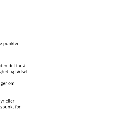
ge punkter
den det tar å
ghet og fødsel.
inger om
yr eller
idspunkt for