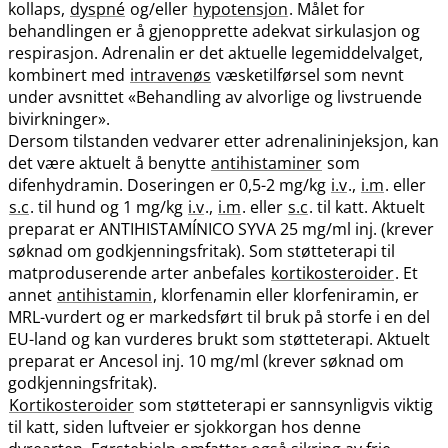
kollaps,
dyspné
og​/​eller
hypotensjon
. Målet for
behandlingen er å gjenopprette adekvat sirkulasjon og
respirasjon. Adrenalin er det aktuelle legemiddelvalget,
kombinert med
intravenøs
væsketilførsel som nevnt
under avsnittet «Behandling av alvorlige og livstruende
bivirkninger».
Dersom tilstanden vedvarer etter adrenalininjeksjon, kan
det være aktuelt å benytte
antihistaminer
som
difenhydramin. Doseringen er 0,5-2 mg/kg
i.v
.,
i.m
. eller
s.c
. til hund og 1 mg/kg
i.v
.,
i.m
. eller
s.c
. til katt. Aktuelt
preparat er ANTIHISTAMÍNICO SYVA 25 mg/ml inj. (krever
søknad om godkjenningsfritak). Som støtteterapi til
matproduserende arter anbefales
kortikosteroider
. Et
annet
antihistamin
, klorfenamin eller klorfeniramin, er
MRL-vurdert og er markedsført til bruk på storfe i en del
EU-land og kan vurderes brukt som støtteterapi. Aktuelt
preparat er Ancesol inj. 10 mg/ml (krever søknad om
godkjenningsfritak).
Kortikosteroider
som støtteterapi er sannsynligvis viktig
til katt, siden luftveier er sjokkorgan hos denne