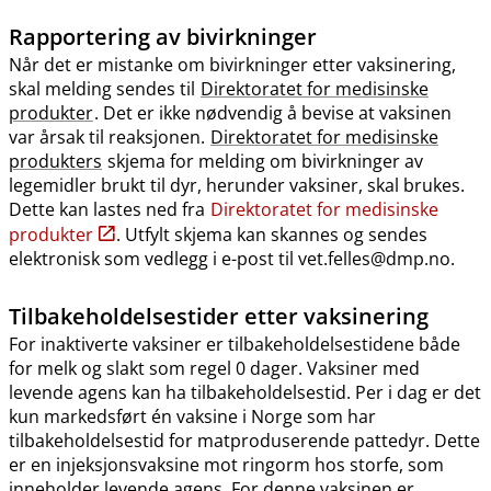
Rapportering av bivirkninger
Når det er mistanke om bivirkninger etter vaksinering,
skal melding sendes til
Direktoratet for medisinske
produkter
. Det er ikke nødvendig å bevise at vaksinen
var årsak til reaksjonen.
Direktoratet for medisinske
produkters
skjema for melding om bivirkninger av
legemidler brukt til dyr, herunder vaksiner, skal brukes.
Dette kan lastes ned fra
Direktoratet for medisinske
produkter
. Utfylt skjema kan skannes og sendes
elektronisk som vedlegg i e-post til vet.felles@dmp.no.
Tilbakeholdelsestider etter vaksinering
For inaktiverte vaksiner er tilbakeholdelsestidene både
for melk og slakt som regel 0 dager. Vaksiner med
levende agens kan ha tilbakeholdelsestid. Per i dag er det
kun markedsført én vaksine i Norge som har
tilbakeholdelsestid for matproduserende pattedyr. Dette
er en injeksjonsvaksine mot ringorm hos storfe, som
inneholder levende agens. For denne vaksinen er