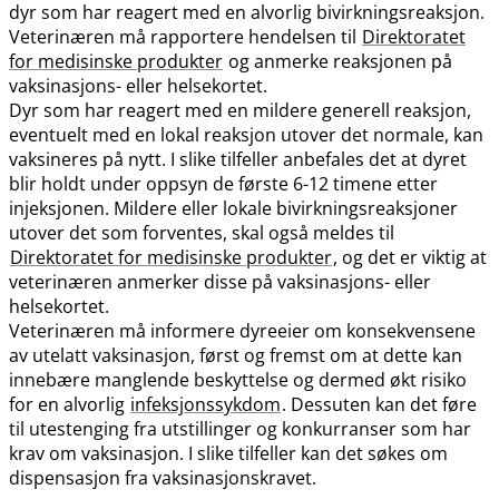
dyr som har reagert med en alvorlig bivirkningsreaksjon.
Veterinæren må rapportere hendelsen til
Direktoratet
for medisinske produkter
og anmerke reaksjonen på
vaksinasjons- eller helsekortet.
Dyr som har reagert med en mildere generell reaksjon,
eventuelt med en lokal reaksjon utover det normale, kan
vaksineres på nytt. I slike tilfeller anbefales det at dyret
blir holdt under oppsyn de første 6-12 timene etter
injeksjonen. Mildere eller lokale bivirkningsreaksjoner
utover det som forventes, skal også meldes til
Direktoratet for medisinske produkter
, og det er viktig at
veterinæren anmerker disse på vaksinasjons- eller
helsekortet.
Veterinæren må informere dyreeier om konsekvensene
av utelatt vaksinasjon, først og fremst om at dette kan
innebære manglende beskyttelse og dermed økt risiko
for en alvorlig
infeksjonssykdom
. Dessuten kan det føre
til utestenging fra utstillinger og konkurranser som har
krav om vaksinasjon. I slike tilfeller kan det søkes om
dispensasjon fra vaksinasjonskravet.