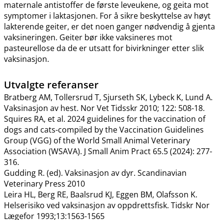
maternale antistoffer de første leveukene, og geita mot
symptomer i laktasjonen. For å sikre beskyttelse av høyt
lakterende geiter, er det noen ganger nødvendig å gjenta
vaksineringen. Geiter bør ikke vaksineres mot
pasteurellose da de er utsatt for bivirkninger etter slik
vaksinasjon.
Utvalgte referanser
Bratberg AM, Tollersrud T, Sjurseth SK, Lybeck K, Lund A.
Vaksinasjon av hest. Nor Vet Tidsskr 2010; 122: 508-18.
Squires RA, et al. 2024 guidelines for the vaccination of
dogs and cats-compiled by the Vaccination Guidelines
Group (VGG) of the World Small Animal Veterinary
Association (WSAVA). J Small Anim Pract 65.5 (2024): 277-
316.
Gudding R. (ed). Vaksinasjon av dyr. Scandinavian
Veterinary Press 2010
Leira HL, Berg RE, Baalsrud KJ, Eggen BM, Olafsson K.
Helserisiko ved vaksinasjon av oppdrettsfisk. Tidskr Nor
Lægefor 1993;13:1563-1565