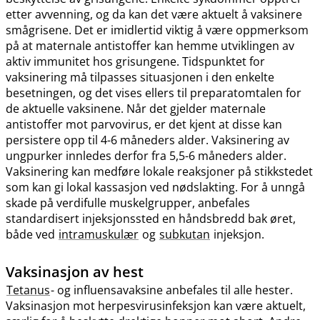
etter avvenning, og da kan det være aktuelt å vaksinere
smågrisene. Det er imidlertid viktig å være oppmerksom
på at maternale antistoffer kan hemme utviklingen av
aktiv immunitet hos grisungene. Tidspunktet for
vaksinering må tilpasses situasjonen i den enkelte
besetningen, og det vises ellers til preparatomtalen for
de aktuelle vaksinene. Når det gjelder maternale
antistoffer mot parvovirus, er det kjent at disse kan
persistere opp til 4-6 måneders alder. Vaksinering av
ungpurker innledes derfor fra 5,5-6 måneders alder.
Vaksinering kan medføre lokale reaksjoner på stikkstedet
som kan gi lokal kassasjon ved nødslakting. For å unngå
skade på verdifulle muskelgrupper, anbefales
standardisert injeksjonssted en håndsbredd bak øret,
både ved
intramuskulær
og
subkutan
injeksjon.
Vaksinasjon av hest
Tetanus
- og influensavaksine anbefales til alle hester.
Vaksinasjon mot herpesvirusinfeksjon kan være aktuelt,