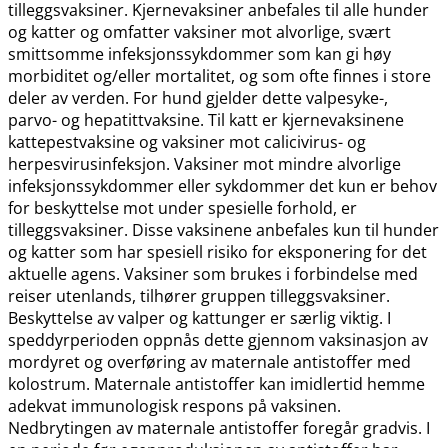
tilleggsvaksiner. Kjernevaksiner anbefales til alle hunder
og katter og omfatter vaksiner mot alvorlige, svært
smittsomme infeksjonssykdommer som kan gi høy
morbiditet og​/​eller mortalitet, og som ofte finnes i store
deler av verden. For hund gjelder dette valpesyke-,
parvo- og hepatittvaksine. Til katt er kjernevaksinene
kattepestvaksine og vaksiner mot calicivirus- og
herpesvirusinfeksjon. Vaksiner mot mindre alvorlige
infeksjonssykdommer eller sykdommer det kun er behov
for beskyttelse mot under spesielle forhold, er
tilleggsvaksiner. Disse vaksinene anbefales kun til hunder
og katter som har spesiell risiko for eksponering for det
aktuelle agens. Vaksiner som brukes i forbindelse med
reiser utenlands, tilhører gruppen tilleggsvaksiner.
Beskyttelse av valper og kattunger er særlig viktig. I
speddyrperioden oppnås dette gjennom vaksinasjon av
mordyret og overføring av maternale antistoffer med
kolostrum. Maternale antistoffer kan imidlertid hemme
adekvat immunologisk respons på vaksinen.
Nedbrytingen av maternale antistoffer foregår gradvis. I