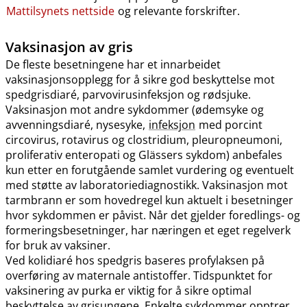
Mattilsynets nettside
og relevante forskrifter.
Vaksinasjon av gris
De fleste besetningene har et innarbeidet
vaksinasjonsopplegg for å sikre god beskyttelse mot
spedgrisdiaré, parvovirusinfeksjon og rødsjuke.
Vaksinasjon mot andre sykdommer (ødemsyke og
avvenningsdiaré, nysesyke,
infeksjon
med porcint
circovirus, rotavirus og clostridium, pleuropneumoni,
proliferativ enteropati og Glässers sykdom) anbefales
kun etter en forutgående samlet vurdering og eventuelt
med støtte av laboratoriediagnostikk. Vaksinasjon mot
tarmbrann er som hovedregel kun aktuelt i besetninger
hvor sykdommen er påvist. Når det gjelder foredlings- og
formeringsbesetninger, har næringen et eget regelverk
for bruk av vaksiner.
Ved kolidiaré hos spedgris baseres profylaksen på
overføring av maternale antistoffer. Tidspunktet for
vaksinering av purka er viktig for å sikre optimal
beskyttelse av grisungene. Enkelte sykdommer opptrer