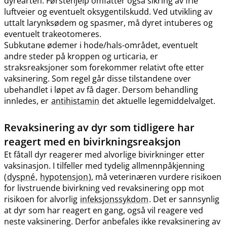
dyrearten. Førstehjelp omfatter også sikring av frie
luftveier og eventuelt oksygentilskudd. Ved utvikling av
uttalt larynksødem og spasmer, må dyret intuberes og
eventuelt trakeotomeres.
Subkutane ødemer i hode​/​hals-området, eventuelt
andre steder på kroppen og urticaria, er
straksreaksjoner som forekommer relativt ofte etter
vaksinering. Som regel går disse tilstandene over
ubehandlet i løpet av få dager. Dersom behandling
innledes, er
antihistamin
det aktuelle legemiddelvalget.
Revaksinering av dyr som tidligere har
reagert med en bivirkningsreaksjon
Et fåtall dyr reagerer med alvorlige bivirkninger etter
vaksinasjon. I tilfeller med tydelig allmennpåkjenning
(
dyspné
,
hypotensjon
), må veterinæren vurdere risikoen
for livstruende bivirkning ved revaksinering opp mot
risikoen for alvorlig
infeksjonssykdom
. Det er sannsynlig
at dyr som har reagert en gang, også vil reagere ved
neste vaksinering. Derfor anbefales ikke revaksinering av