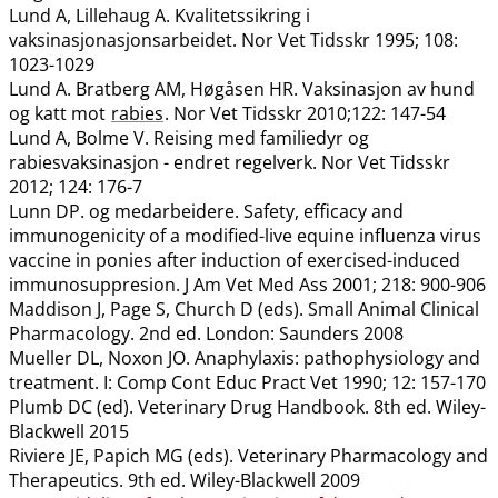
Lund A, Lillehaug A. Kvalitetssikring i
vaksinasjonasjonsarbeidet. Nor Vet Tidsskr 1995; 108:
1023-1029
Lund A. Bratberg AM, Høgåsen HR. Vaksinasjon av hund
og katt mot
rabies
. Nor Vet Tidsskr 2010;122: 147-54
Lund A, Bolme V. Reising med familiedyr og
rabiesvaksinasjon - endret regelverk. Nor Vet Tidsskr
2012; 124: 176-7
Lunn DP. og medarbeidere. Safety, efficacy and
immunogenicity of a modified-live equine influenza virus
vaccine in ponies after induction of exercised-induced
immunosuppresion. J Am Vet Med Ass 2001; 218: 900-906
Maddison J, Page S, Church D (eds). Small Animal Clinical
Pharmacology. 2nd ed. London: Saunders 2008
Mueller DL, Noxon JO. Anaphylaxis: pathophysiology and
treatment. I: Comp Cont Educ Pract Vet 1990; 12: 157-170
Plumb DC (ed). Veterinary Drug Handbook. 8th ed. Wiley-
Blackwell 2015
Riviere JE, Papich MG (eds). Veterinary Pharmacology and
Therapeutics. 9th ed. Wiley-Blackwell 2009