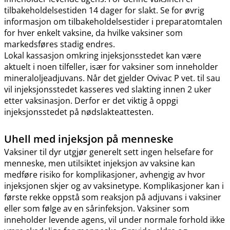
tilbakeholdelsestiden 14 dager for slakt. Se for øvrig
informasjon om tilbakeholdelsestider i preparatomtalen
for hver enkelt vaksine, da hvilke vaksiner som
markedsføres stadig endres.
Lokal kassasjon omkring injeksjonsstedet kan være
aktuelt i noen tilfeller, især for vaksiner som inneholder
mineraloljeadjuvans. Når det gjelder Ovivac P vet. til sau
vil injeksjonsstedet kasseres ved slakting innen 2 uker
etter vaksinasjon. Derfor er det viktig å oppgi
injeksjonsstedet på nødslakteattesten.
Uhell med injeksjon på menneske
Vaksiner til dyr utgjør generelt sett ingen helsefare for
menneske, men utilsiktet injeksjon av vaksine kan
medføre risiko for komplikasjoner, avhengig av hvor
injeksjonen skjer og av vaksinetype. Komplikasjoner kan i
første rekke oppstå som reaksjon på adjuvans i vaksiner
eller som følge av en sårinfeksjon. Vaksiner som
inneholder levende agens, vil under normale forhold ikke