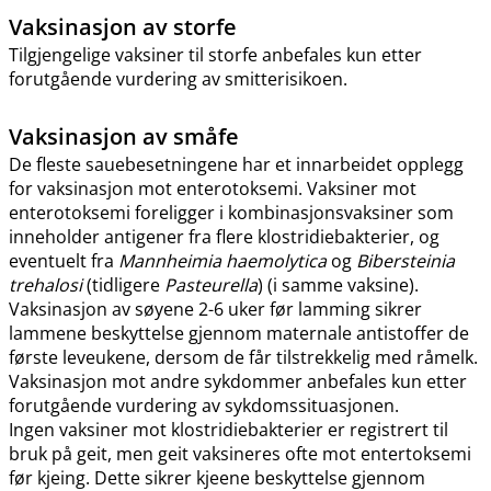
Vaksinasjon av storfe
Tilgjengelige vaksiner til storfe anbefales kun etter
forutgående vurdering av smitterisikoen.
Vaksinasjon av småfe
De fleste sauebesetningene har et innarbeidet opplegg
for vaksinasjon mot enterotoksemi. Vaksiner mot
enterotoksemi foreligger i kombinasjonsvaksiner som
inneholder antigener fra flere klostridiebakterier, og
eventuelt fra
Mannheimia haemolytica
og
Bibersteinia
trehalosi
(tidligere
Pasteurella
) (i samme vaksine).
Vaksinasjon av søyene 2-6 uker før lamming sikrer
lammene beskyttelse gjennom maternale antistoffer de
første leveukene, dersom de får tilstrekkelig med råmelk.
Vaksinasjon mot andre sykdommer anbefales kun etter
forutgående vurdering av sykdomssituasjonen.
Ingen vaksiner mot klostridiebakterier er registrert til
bruk på geit, men geit vaksineres ofte mot entertoksemi
før kjeing. Dette sikrer kjeene beskyttelse gjennom