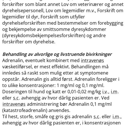
forskrifter som blant annet Lov om veterinærer og annet
dyrehelsepersonell, Lov om legemidler m.v., Forskrift om
legemidler til dyr, Forskrift som utfyller
dyrehelseforskriften med bestemmelser om forebygging
og bekjempelse av smittsomme dyresykdommer
(dyresykdomsbekjempelsesforskriften) og andre
forskrifter om dyrehelse.
Behandling av alvorlige og livstruende bivirkninger
Adrenalin, eventuelt kombinert med
intravenøs
væsketilførsel, er mest effektivt. Behandlingen må
innledes så raskt som mulig etter at symptomene
oppstår. Adrenalin gis alltid først. Adrenalin foreligger i
to ulike konsentrasjoner: 1 mg/ml og 0,1 mg​/​ml.
Doseringen til hund og katt er 0,01-0,02 mg/kg
i.v
.,
i.m
.
eller
s.c
. avhengig av hvor dårlig pasienten er. Ved
intravenøs
administrering bør Adrenalin 0,1 mg/ml
(katastrofeadrenalin) anvendes.
Til hest, storfe, småfe og gris gis adrenalin
s.c
. eller
i.m
.,
avhengig av hvor dårlig pasienten er, i konsentrasjonen