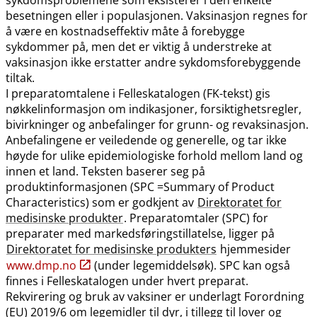
besetningen eller i populasjonen. Vaksinasjon regnes for
å være en kostnadseffektiv måte å forebygge
sykdommer på, men det er viktig å understreke at
vaksinasjon ikke erstatter andre sykdomsforebyggende
tiltak.
I preparatomtalene i Felleskatalogen (FK-tekst) gis
nøkkelinformasjon om indikasjoner, forsiktighetsregler,
bivirkninger og anbefalinger for grunn- og revaksinasjon.
Anbefalingene er veiledende og generelle, og tar ikke
høyde for ulike epidemiologiske forhold mellom land og
innen et land. Teksten baserer seg på
produktinformasjonen (SPC =Summary of Product
Characteristics) som er godkjent av
Direktoratet for
medisinske produkter
. Preparatomtaler (SPC) for
preparater med markedsføringstillatelse, ligger på
Direktoratet for medisinske produkters
hjemmesider
www.dmp.no
(under legemiddelsøk). SPC kan også
finnes i Felleskatalogen under hvert preparat.
Rekvirering og bruk av vaksiner er underlagt Forordning
(EU) 2019/6 om legemidler til dyr, i tillegg til lover og