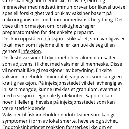
være skadelige for menneske. Gravide, eldre og
mennesker med nedsatt immunforsvar bør likevel utvise
spesiell forsiktighet ved bruk av vaksiner basert på
mikroorganismer med humanmedisinsk betydning. Det
vises til informasjon om forsiktighetsregler i
preparatomtalen for det enkelte preparat.
Det kan oppstå en
infeksjon
i stikksåret, som vanligvis er
lokal, men som i sjeldne tilfeller kan utvikle seg til en
generell
infeksjon
.
De fleste vaksiner til dyr inneholder aluminiumsalter
som adjuvans, i likhet med vaksiner til menneske. Disse
vil normalt ikke gi reaksjoner av betydning. Enkelte
vaksiner inneholder mineraloljeadjuvans som kan gi en
kraftig reaksjon. På injeksjonsstedet vil det, avhengig av
injisert mengde, kunne utvikles et granulom, eventuelt
med reaksjon i regionale lymfeknuter. Saponin kan i
noen tilfeller gi hevelse på injeksjonsstedet som kan
være sterkt kløende.
Vaksiner til fisk inneholder endotoksiner som kan gi
symptomer i form av lokal smerte, hevelse og stivhet.
Endotoksinbetinget reaksjon forsterkes ikke om en