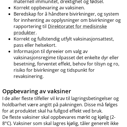
maternell immunitet, drektighet og fødsel.
Korrekt oppbevaring av vaksinen.
Beredskap for å håndtere bivirkninger, og system
for innhenting av opplysninger om bivirkninger og
rapportering til
Direktoratet for medisinske
produkter
.
Korrekt og fullstendig utfylt vaksinasjonsattest,
pass eller helsekort.
Informasjon til dyreeier om valg av
vaksinasjonsregime tilpasset det enkelte dyr eller
besetning, forventet effekt, behov for tilsyn og ro,
risiko for bivirkninger og tidspunkt for
revaksinering.
Oppbevaring av vaksiner
I de aller fleste tilfeller vil krav til lagringsbetingelser og
holdbarhet være angitt på pakningen. Disse må følges
for at produktet skal ha fullgod effekt ved bruk.
De fleste vaksiner skal oppbevares mørkt og kjølig (2-
8°C). Vaksiner som skal lagres kjølig, tåler generelt ikke