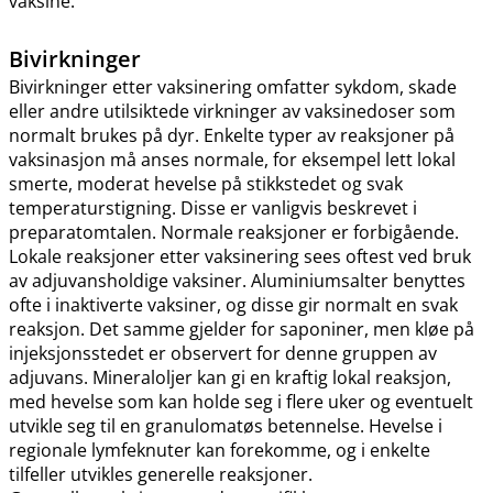
vaksine.
Bivirkninger
Bivirkninger etter vaksinering omfatter sykdom, skade
eller andre utilsiktede virkninger av vaksinedoser som
normalt brukes på dyr. Enkelte typer av reaksjoner på
vaksinasjon må anses normale, for eksempel lett lokal
smerte, moderat hevelse på stikkstedet og svak
temperaturstigning. Disse er vanligvis beskrevet i
preparatomtalen. Normale reaksjoner er forbigående.
Lokale reaksjoner etter vaksinering sees oftest ved bruk
av adjuvansholdige vaksiner. Aluminiumsalter benyttes
ofte i inaktiverte vaksiner, og disse gir normalt en svak
reaksjon. Det samme gjelder for saponiner, men kløe på
injeksjonsstedet er observert for denne gruppen av
adjuvans. Mineraloljer kan gi en kraftig lokal reaksjon,
med hevelse som kan holde seg i flere uker og eventuelt
utvikle seg til en granulomatøs betennelse. Hevelse i
regionale lymfeknuter kan forekomme, og i enkelte
tilfeller utvikles generelle reaksjoner.