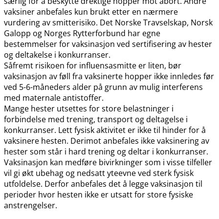
særlig for å beskytte drektige hopper mot abort. Andre
vaksiner anbefales kun brukt etter en nærmere
vurdering av smitterisiko. Det Norske Travselskap, Norsk
Galopp og Norges Rytterforbund har egne
bestemmelser for vaksinasjon ved sertifisering av hester
og deltakelse i konkurranser.
Såfremt risikoen for influensasmitte er liten, bør
vaksinasjon av føll fra vaksinerte hopper ikke innledes før
ved 5-6-måneders alder på grunn av mulig interferens
med maternale antistoffer.
Mange hester utsettes for store belastninger i
forbindelse med trening, transport og deltagelse i
konkurranser. Lett fysisk aktivitet er ikke til hinder for å
vaksinere hesten. Derimot anbefales ikke vaksinering av
hester som står i hard trening og deltar i konkurranser.
Vaksinasjon kan medføre bivirkninger som i visse tilfeller
vil gi økt ubehag og nedsatt yteevne ved sterk fysisk
utfoldelse. Derfor anbefales det å legge vaksinasjon til
perioder hvor hesten ikke er utsatt for store fysiske
anstrengelser.