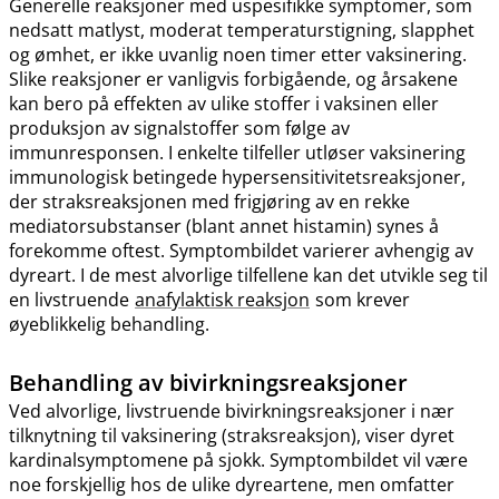
Generelle reaksjoner med uspesifikke symptomer, som
nedsatt matlyst, moderat temperaturstigning, slapphet
og ømhet, er ikke uvanlig noen timer etter vaksinering.
Slike reaksjoner er vanligvis forbigående, og årsakene
kan bero på effekten av ulike stoffer i vaksinen eller
produksjon av signalstoffer som følge av
immunresponsen. I enkelte tilfeller utløser vaksinering
immunologisk betingede hypersensitivitetsreaksjoner,
der straksreaksjonen med frigjøring av en rekke
mediatorsubstanser (blant annet histamin) synes å
forekomme oftest. Symptombildet varierer avhengig av
dyreart. I de mest alvorlige tilfellene kan det utvikle seg til
en livstruende
anafylaktisk reaksjon
som krever
øyeblikkelig behandling.
Behandling av bivirkningsreaksjoner
Ved alvorlige, livstruende bivirkningsreaksjoner i nær
tilknytning til vaksinering (straksreaksjon), viser dyret
kardinalsymptomene på sjokk. Symptombildet vil være
noe forskjellig hos de ulike dyreartene, men omfatter