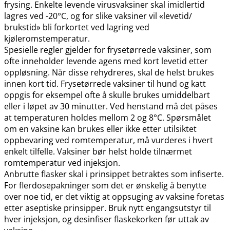
frysing. Enkelte levende virusvaksiner skal imidlertid
lagres ved -20°C, og for slike vaksiner vil «levetid​/​
brukstid» bli forkortet ved lagring ved
kjøleromstemperatur.
Spesielle regler gjelder for frysetørrede vaksiner, som
ofte inneholder levende agens med kort levetid etter
oppløsning. Når disse rehydreres, skal de helst brukes
innen kort tid. Frysetørrede vaksiner til hund og katt
oppgis for eksempel ofte å skulle brukes umiddelbart
eller i løpet av 30 minutter. Ved henstand må det påses
at temperaturen holdes mellom 2 og 8°C. Spørsmålet
om en vaksine kan brukes eller ikke etter utilsiktet
oppbevaring ved romtemperatur, må vurderes i hvert
enkelt tilfelle. Vaksiner bør helst holde tilnærmet
romtemperatur ved injeksjon.
Anbrutte flasker skal i prinsippet betraktes som infiserte.
For flerdosepakninger som det er ønskelig å benytte
over noe tid, er det viktig at oppsuging av vaksine foretas
etter aseptiske prinsipper. Bruk nytt engangsutstyr til
hver injeksjon, og desinfiser flaskekorken før uttak av