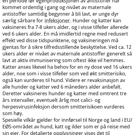
en periode før egenproduksjonen av antistoffer har
kommet ordentlig i gang og nivået av maternale
antistoffer samtidig begynner å bli lavt, er unge dyr
særlig sårbare for
infeksjoner
. Hunder og katter kan
vaksineres fra 7-8 ukers alder, og i visse tilfeller allerede
ved 6 ukers alder. En må imidlertid regne med redusert
effekt ved disse tidspunktene, og vaksineringen må
gjentas for å sikre tilfredsstillende beskyttelse. Ved ca. 12
ukers alder er nivået av maternale antistoffer generelt så
lavt at aktiv immunisering som oftest ikke vil hemmes.
Katter anses likevel ha behov for en ny dose ved 16 ukers
alder, noe som i visse tilfeller som ved økt smitterisiko,
også kan vurderes til hund. Videre er revaksinasjon av
alle hunder og katter ved 6 måneders alder anbefalt.
Deretter vaksineres hunder og katter med omtrent tre
års intervaller, eventuelt årlig mot calici- og
herpesvirusinfeksjon dersom smitterisikoen vurderes
som høy.
Spesielle vilkår gjelder for innførsel til Norge og land i EU​/​
EØS-området av hund, katt og ilder som er på reise med
sin eier. For detaljerte opplysninger vises det til