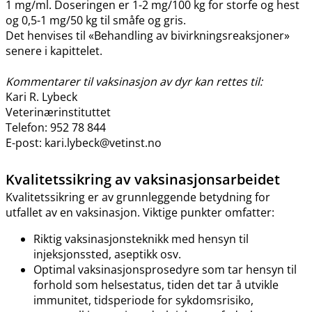
1 mg​/​ml. Doseringen er 1-2 mg/100 kg for storfe og hest
og 0,5-1 mg/50 kg til småfe og gris.
Det henvises til «Behandling av bivirkningsreaksjoner»
senere i kapittelet.
Kommentarer til vaksinasjon av dyr kan rettes til:
Kari R. Lybeck
Veterinærinstituttet
Telefon: 952 78 844
E-post: kari.lybeck@vetinst.no
Kvalitetssikring av vaksinasjonsarbeidet
Kvalitetssikring er av grunnleggende betydning for
utfallet av en vaksinasjon. Viktige punkter omfatter:
Riktig vaksinasjonsteknikk med hensyn til
injeksjonssted, aseptikk osv.
Optimal vaksinasjonsprosedyre som tar hensyn til
forhold som helsestatus, tiden det tar å utvikle
immunitet, tidsperiode for sykdomsrisiko,