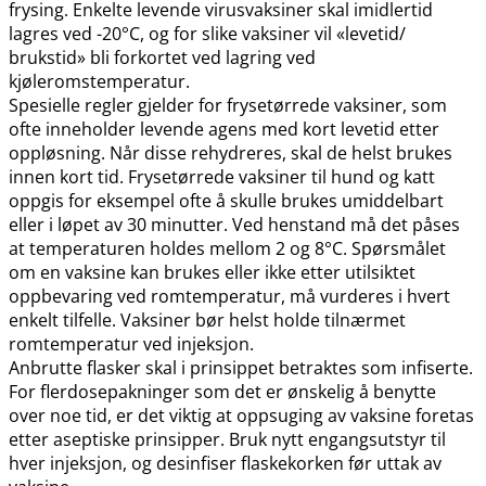
frysing. Enkelte levende virusvaksiner skal imidlertid
lagres ved -20°C, og for slike vaksiner vil «levetid​/​
brukstid» bli forkortet ved lagring ved
kjøleromstemperatur.
Spesielle regler gjelder for frysetørrede vaksiner, som
ofte inneholder levende agens med kort levetid etter
oppløsning. Når disse rehydreres, skal de helst brukes
innen kort tid. Frysetørrede vaksiner til hund og katt
oppgis for eksempel ofte å skulle brukes umiddelbart
eller i løpet av 30 minutter. Ved henstand må det påses
at temperaturen holdes mellom 2 og 8°C. Spørsmålet
om en vaksine kan brukes eller ikke etter utilsiktet
oppbevaring ved romtemperatur, må vurderes i hvert
enkelt tilfelle. Vaksiner bør helst holde tilnærmet
romtemperatur ved injeksjon.
Anbrutte flasker skal i prinsippet betraktes som infiserte.
For flerdosepakninger som det er ønskelig å benytte
over noe tid, er det viktig at oppsuging av vaksine foretas
etter aseptiske prinsipper. Bruk nytt engangsutstyr til
hver injeksjon, og desinfiser flaskekorken før uttak av