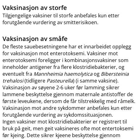
Vaksinasjon av storfe
Tilgjengelige vaksiner til storfe anbefales kun etter
forutgående vurdering av smitterisikoen.
Vaksinasjon av småfe
De fleste sauebesetningene har et innarbeidet opplegg
for vaksinasjon mot enterotoksemi. Vaksiner mot
enterotoksemi foreligger i kombinasjonsvaksiner som
inneholder antigener fra flere klostridiebakterier, og
eventuelt fra
Mannheimia haemolytica
og
Bibersteinia
trehalosi
(tidligere
Pasteurella
) (i samme vaksine).
Vaksinasjon av søyene 2-6 uker før lamming sikrer
lammene beskyttelse gjennom maternale antistoffer de
første leveukene, dersom de får tilstrekkelig med råmelk.
Vaksinasjon mot andre sykdommer anbefales kun etter
forutgående vurdering av sykdomssituasjonen.
Ingen vaksiner mot klostridiebakterier er registrert til
bruk på geit, men geit vaksineres ofte mot entertoksemi
før kjeing. Dette sikrer kjeene beskyttelse gjennom