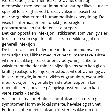
være skadelige for menneske. Gravide, eldre og
mennesker med nedsatt immunforsvar bør likevel utvise
spesiell forsiktighet ved bruk av vaksiner basert på
mikroorganismer med humanmedisinsk betydning. Det
vises til informasjon om forsiktighetsregler i
preparatomtalen for det enkelte preparat.
Det kan oppstå en
infeksjon
i stikksåret, som vanligvis er
lokal, men som i sjeldne tilfeller kan utvikle seg til en
generell
infeksjon
.
De fleste vaksiner til dyr inneholder aluminiumsalter
som adjuvans, i likhet med vaksiner til menneske. Disse
vil normalt ikke gi reaksjoner av betydning. Enkelte
vaksiner inneholder mineraloljeadjuvans som kan gi en
kraftig reaksjon. På injeksjonsstedet vil det, avhengig av
injisert mengde, kunne utvikles et granulom, eventuelt
med reaksjon i regionale lymfeknuter. Saponin kan i
noen tilfeller gi hevelse på injeksjonsstedet som kan
være sterkt kløende.
Vaksiner til fisk inneholder endotoksiner som kan gi
symptomer i form av lokal smerte, hevelse og stivhet.
Endotoksinbetinget reaksjon forsterkes ikke om en