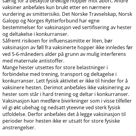
særlig for å beskytte drektige hopper mot abort. Andre
vaksiner anbefales kun brukt etter en nærmere
vurdering av smitterisiko. Det Norske Travselskap, Norsk
Galopp og Norges Rytterforbund har egne
bestemmelser for vaksinasjon ved sertifisering av hester
og deltakelse i konkurranser.
Såfremt risikoen for influensasmitte er liten, bør
vaksinasjon av føll fra vaksinerte hopper ikke innledes før
ved 5-6-måneders alder på grunn av mulig interferens
med maternale antistoffer.
Mange hester utsettes for store belastninger i
forbindelse med trening, transport og deltagelse i
konkurranser. Lett fysisk aktivitet er ikke til hinder for å
vaksinere hesten. Derimot anbefales ikke vaksinering av
hester som står i hard trening og deltar i konkurranser.
Vaksinasjon kan medføre bivirkninger som i visse tilfeller
vil gi økt ubehag og nedsatt yteevne ved sterk fysisk
utfoldelse. Derfor anbefales det å legge vaksinasjon til
perioder hvor hesten ikke er utsatt for store fysiske
anstrengelser.