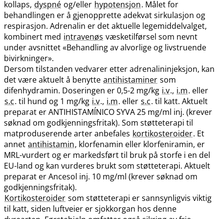
kollaps,
dyspné
og​/​eller
hypotensjon
. Målet for
behandlingen er å gjenopprette adekvat sirkulasjon og
respirasjon. Adrenalin er det aktuelle legemiddelvalget,
kombinert med
intravenøs
væsketilførsel som nevnt
under avsnittet «Behandling av alvorlige og livstruende
bivirkninger».
Dersom tilstanden vedvarer etter adrenalininjeksjon, kan
det være aktuelt å benytte
antihistaminer
som
difenhydramin. Doseringen er 0,5-2 mg/kg
i.v
.,
i.m
. eller
s.c
. til hund og 1 mg/kg
i.v
.,
i.m
. eller
s.c
. til katt. Aktuelt
preparat er ANTIHISTAMÍNICO SYVA 25 mg/ml inj. (krever
søknad om godkjenningsfritak). Som støtteterapi til
matproduserende arter anbefales
kortikosteroider
. Et
annet
antihistamin
, klorfenamin eller klorfeniramin, er
MRL-vurdert og er markedsført til bruk på storfe i en del
EU-land og kan vurderes brukt som støtteterapi. Aktuelt
preparat er Ancesol inj. 10 mg/ml (krever søknad om
godkjenningsfritak).
Kortikosteroider
som støtteterapi er sannsynligvis viktig
til katt, siden luftveier er sjokkorgan hos denne