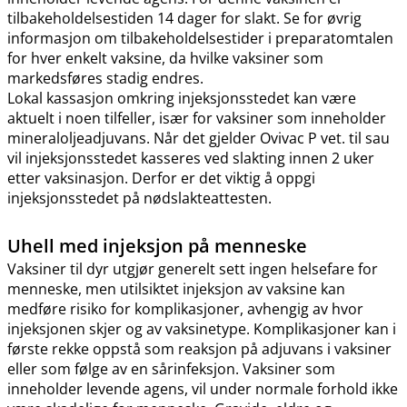
tilbakeholdelsestiden 14 dager for slakt. Se for øvrig
informasjon om tilbakeholdelsestider i preparatomtalen
for hver enkelt vaksine, da hvilke vaksiner som
markedsføres stadig endres.
Lokal kassasjon omkring injeksjonsstedet kan være
aktuelt i noen tilfeller, især for vaksiner som inneholder
mineraloljeadjuvans. Når det gjelder Ovivac P vet. til sau
vil injeksjonsstedet kasseres ved slakting innen 2 uker
etter vaksinasjon. Derfor er det viktig å oppgi
injeksjonsstedet på nødslakteattesten.
Uhell med injeksjon på menneske
Vaksiner til dyr utgjør generelt sett ingen helsefare for
menneske, men utilsiktet injeksjon av vaksine kan
medføre risiko for komplikasjoner, avhengig av hvor
injeksjonen skjer og av vaksinetype. Komplikasjoner kan i
første rekke oppstå som reaksjon på adjuvans i vaksiner
eller som følge av en sårinfeksjon. Vaksiner som
inneholder levende agens, vil under normale forhold ikke