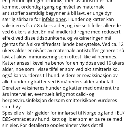
en periode før egenproduksjonen av antistoffer har
kommet ordentlig i gang og nivået av maternale
antistoffer samtidig begynner å bli lavt, er unge dyr
særlig sårbare for
infeksjoner
. Hunder og katter kan
vaksineres fra 7-8 ukers alder, og i visse tilfeller allerede
ved 6 ukers alder. En må imidlertid regne med redusert
effekt ved disse tidspunktene, og vaksineringen må
gjentas for å sikre tilfredsstillende beskyttelse. Ved ca. 12
ukers alder er nivået av maternale antistoffer generelt så
lavt at aktiv immunisering som oftest ikke vil hemmes.
Katter anses likevel ha behov for en ny dose ved 16 ukers
alder, noe som i visse tilfeller som ved økt smitterisiko,
også kan vurderes til hund. Videre er revaksinasjon av
alle hunder og katter ved 6 måneders alder anbefalt.
Deretter vaksineres hunder og katter med omtrent tre
års intervaller, eventuelt årlig mot calici- og
herpesvirusinfeksjon dersom smitterisikoen vurderes
som høy.
Spesielle vilkår gjelder for innførsel til Norge og land i EU​/​
EØS-området av hund, katt og ilder som er på reise med
sin eier. For detaljerte opplysninger vises det til