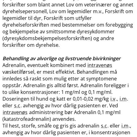
forskrifter som blant annet Lov om veterinærer og annet
dyrehelsepersonell, Lov om legemidler m.v., Forskrift om
legemidler til dyr, Forskrift som utfyller
dyrehelseforskriften med bestemmelser om forebygging
og bekjempelse av smittsomme dyresykdommer
(dyresykdomsbekjempelsesforskriften) og andre
forskrifter om dyrehelse.
Behandling av alvorlige og livstruende bivirkninger
Adrenalin, eventuelt kombinert med
intravenøs
væsketilførsel, er mest effektivt. Behandlingen må
innledes så raskt som mulig etter at symptomene
oppstår. Adrenalin gis alltid først. Adrenalin foreligger i
to ulike konsentrasjoner: 1 mg/ml og 0,1 mg​/​ml.
Doseringen til hund og katt er 0,01-0,02 mg/kg
i.v
.,
i.m
.
eller
s.c
. avhengig av hvor dårlig pasienten er. Ved
intravenøs
administrering bør Adrenalin 0,1 mg/ml
(katastrofeadrenalin) anvendes.
Til hest, storfe, småfe og gris gis adrenalin
s.c
. eller
i.m
.,
avhengig av hvor dårlig pasienten er, i konsentrasjonen