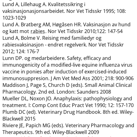
Lund A, Lillehaug A. Kvalitetssikring i
vaksinasjonasjonsarbeidet. Nor Vet Tidsskr 1995; 108:
1023-1029
Lund A. Bratberg AM, Høgåsen HR. Vaksinasjon av hund
og katt mot
rabies
. Nor Vet Tidsskr 2010;122: 147-54
Lund A, Bolme V. Reising med familiedyr og
rabiesvaksinasjon - endret regelverk. Nor Vet Tidsskr
2012; 124: 176-7
Lunn DP. og medarbeidere. Safety, efficacy and
immunogenicity of a modified-live equine influenza virus
vaccine in ponies after induction of exercised-induced
immunosuppresion. J Am Vet Med Ass 2001; 218: 900-906
Maddison J, Page S, Church D (eds). Small Animal Clinical
Pharmacology. 2nd ed. London: Saunders 2008
Mueller DL, Noxon JO. Anaphylaxis: pathophysiology and
treatment. I: Comp Cont Educ Pract Vet 1990; 12: 157-170
Plumb DC (ed). Veterinary Drug Handbook. 8th ed. Wiley-
Blackwell 2015
Riviere JE, Papich MG (eds). Veterinary Pharmacology and
Therapeutics. 9th ed. Wiley-Blackwell 2009