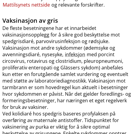
Mattilsynets nettside
og relevante forskrifter.
Vaksinasjon av gris
De fleste besetningene har et innarbeidet
vaksinasjonsopplegg for å sikre god beskyttelse mot
spedgrisdiaré, parvovirusinfeksjon og rødsjuke.
Vaksinasjon mot andre sykdommer (ødemsyke og
avvenningsdiaré, nysesyke,
infeksjon
med porcint
circovirus, rotavirus og clostridium, pleuropneumoni,
proliferativ enteropati og Glässers sykdom) anbefales
kun etter en forutgående samlet vurdering og eventuelt
med støtte av laboratoriediagnostikk. Vaksinasjon mot
tarmbrann er som hovedregel kun aktuelt i besetninger
hvor sykdommen er påvist. Når det gjelder foredlings- og
formeringsbesetninger, har næringen et eget regelverk
for bruk av vaksiner.
Ved kolidiaré hos spedgris baseres profylaksen på
overføring av maternale antistoffer. Tidspunktet for
vaksinering av purka er viktig for å sikre optimal
beskyttelse av grisungene. Enkelte sykdommer opptrer