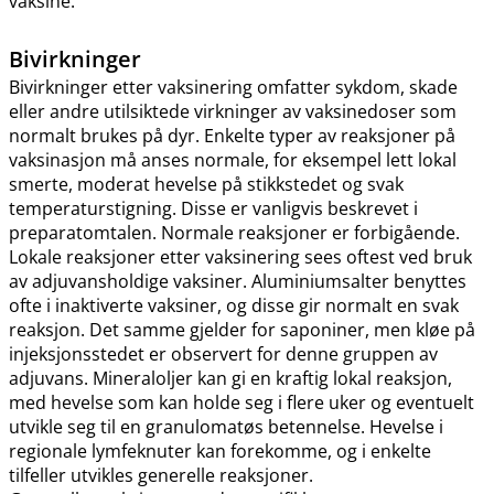
vaksine.
Bivirkninger
Bivirkninger etter vaksinering omfatter sykdom, skade
eller andre utilsiktede virkninger av vaksinedoser som
normalt brukes på dyr. Enkelte typer av reaksjoner på
vaksinasjon må anses normale, for eksempel lett lokal
smerte, moderat hevelse på stikkstedet og svak
temperaturstigning. Disse er vanligvis beskrevet i
preparatomtalen. Normale reaksjoner er forbigående.
Lokale reaksjoner etter vaksinering sees oftest ved bruk
av adjuvansholdige vaksiner. Aluminiumsalter benyttes
ofte i inaktiverte vaksiner, og disse gir normalt en svak
reaksjon. Det samme gjelder for saponiner, men kløe på
injeksjonsstedet er observert for denne gruppen av
adjuvans. Mineraloljer kan gi en kraftig lokal reaksjon,
med hevelse som kan holde seg i flere uker og eventuelt
utvikle seg til en granulomatøs betennelse. Hevelse i
regionale lymfeknuter kan forekomme, og i enkelte
tilfeller utvikles generelle reaksjoner.