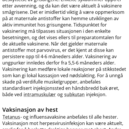
etter avvenning, og da kan det være aktuelt å vaksinere
smågrisene. Det er imidlertid viktig å være oppmerksom
på at maternale antistoffer kan hemme utviklingen av
aktiv immunitet hos grisungene. Tidspunktet for
vaksinering må tilpasses situasjonen i den enkelte
besetningen, og det vises ellers til preparatomtalen for
de aktuelle vaksinene. Når det gjelder maternale
antistoffer mot parvovirus, er det kjent at disse kan
persistere opp til 4-6 måneders alder. Vaksinering av
ungpurker innledes derfor fra 5,5-6 måneders alder.
Vaksinering kan medføre lokale reaksjoner på stikkstedet
som kan gi lokal kassasjon ved nødslakting. For å unngå
skade på verdifulle muskelgrupper, anbefales
standardisert injeksjonssted en håndsbredd bak øret,
både ved
intramuskulær
og
subkutan
injeksjon.
Vaksinasjon av hest
Tetanus
- og influensavaksine anbefales til alle hester.
Vaksinasjon mot herpesvirusinfeksjon kan være aktuelt,