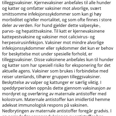
tilleggsvaksiner. Kjernevaksiner anbefales til alle hunder
og katter og omfatter vaksiner mot alvorlige, svært
smittsomme infeksjonssykdommer som kan gi høy
morbiditet og​/​eller mortalitet, og som ofte finnes i store
deler av verden. For hund gjelder dette valpesyke-,
parvo- og hepatittvaksine. Til katt er kjernevaksinene
kattepestvaksine og vaksiner mot calicivirus- og
herpesvirusinfeksjon. Vaksiner mot mindre alvorlige
infeksjonssykdommer eller sykdommer det kun er behov
for beskyttelse mot under spesielle forhold, er
tilleggsvaksiner. Disse vaksinene anbefales kun til hunder
og katter som har spesiell risiko for eksponering for det
aktuelle agens. Vaksiner som brukes i forbindelse med
reiser utenlands, tilhører gruppen tilleggsvaksiner.
Beskyttelse av valper og kattunger er særlig viktig. I
speddyrperioden oppnås dette gjennom vaksinasjon av
mordyret og overføring av maternale antistoffer med
kolostrum. Maternale antistoffer kan imidlertid hemme
adekvat immunologisk respons på vaksinen.
Nedbrytingen av maternale antistoffer foregår gradvis. I