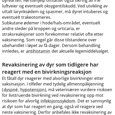
dyrearten. Førstehjelp omfatter også sikring av frie
luftveier og eventuelt oksygentilskudd. Ved utvikling av
uttalt larynksødem og spasmer, må dyret intuberes og
eventuelt trakeotomeres.
Subkutane ødemer i hode​/​hals-området, eventuelt
andre steder på kroppen og urticaria, er
straksreaksjoner som forekommer relativt ofte etter
vaksinering. Som regel går disse tilstandene over
ubehandlet i løpet av få dager. Dersom behandling
innledes, er
antihistamin
det aktuelle legemiddelvalget.
Revaksinering av dyr som tidligere har
reagert med en bivirkningsreaksjon
Et fåtall dyr reagerer med alvorlige bivirkninger etter
vaksinasjon. I tilfeller med tydelig allmennpåkjenning
(
dyspné
,
hypotensjon
), må veterinæren vurdere risikoen
for livstruende bivirkning ved revaksinering opp mot
risikoen for alvorlig
infeksjonssykdom
. Det er sannsynlig
at dyr som har reagert en gang, også vil reagere ved
neste vaksinering. Derfor anbefales ikke revaksinering av