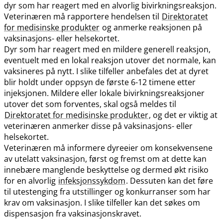
dyr som har reagert med en alvorlig bivirkningsreaksjon.
Veterinæren må rapportere hendelsen til
Direktoratet
for medisinske produkter
og anmerke reaksjonen på
vaksinasjons- eller helsekortet.
Dyr som har reagert med en mildere generell reaksjon,
eventuelt med en lokal reaksjon utover det normale, kan
vaksineres på nytt. I slike tilfeller anbefales det at dyret
blir holdt under oppsyn de første 6-12 timene etter
injeksjonen. Mildere eller lokale bivirkningsreaksjoner
utover det som forventes, skal også meldes til
Direktoratet for medisinske produkter
, og det er viktig at
veterinæren anmerker disse på vaksinasjons- eller
helsekortet.
Veterinæren må informere dyreeier om konsekvensene
av utelatt vaksinasjon, først og fremst om at dette kan
innebære manglende beskyttelse og dermed økt risiko
for en alvorlig
infeksjonssykdom
. Dessuten kan det føre
til utestenging fra utstillinger og konkurranser som har
krav om vaksinasjon. I slike tilfeller kan det søkes om
dispensasjon fra vaksinasjonskravet.