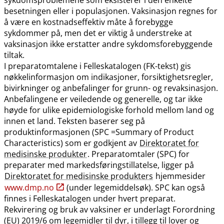
besetningen eller i populasjonen. Vaksinasjon regnes for
å være en kostnadseffektiv måte å forebygge
sykdommer på, men det er viktig å understreke at
vaksinasjon ikke erstatter andre sykdomsforebyggende
tiltak.
I preparatomtalene i Felleskatalogen (FK-tekst) gis
nøkkelinformasjon om indikasjoner, forsiktighetsregler,
bivirkninger og anbefalinger for grunn- og revaksinasjon.
Anbefalingene er veiledende og generelle, og tar ikke
høyde for ulike epidemiologiske forhold mellom land og
innen et land. Teksten baserer seg på
produktinformasjonen (SPC =Summary of Product
Characteristics) som er godkjent av
Direktoratet for
medisinske produkter
. Preparatomtaler (SPC) for
preparater med markedsføringstillatelse, ligger på
Direktoratet for medisinske produkters
hjemmesider
www.dmp.no
(under legemiddelsøk). SPC kan også
finnes i Felleskatalogen under hvert preparat.
Rekvirering og bruk av vaksiner er underlagt Forordning
(EU) 2019/6 om legemidler til dyr, i tillegg til lover og