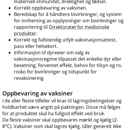
maternell immunitet, drektighet og fødsel.
Korrekt oppbevaring av vaksinen.
Beredskap for å håndtere bivirkninger, og system
for innhenting av opplysninger om bivirkninger og
rapportering til
Direktoratet for medisinske
produkter
.
Korrekt og fullstendig utfylt vaksinasjonsattest,
pass eller helsekort.
Informasjon til dyreeier om valg av
vaksinasjonsregime tilpasset det enkelte dyr eller
besetning, forventet effekt, behov for tilsyn og ro,
risiko for bivirkninger og tidspunkt for
revaksinering.
Oppbevaring av vaksiner
I de aller fleste tilfeller vil krav til lagringsbetingelser og
holdbarhet være angitt på pakningen. Disse må følges
for at produktet skal ha fullgod effekt ved bruk.
De fleste vaksiner skal oppbevares mørkt og kjølig (2-
8°C). Vaksiner som skal lagres kjølig, tåler generelt ikke