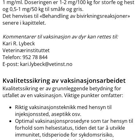
1 mg​/​ml. Doseringen er 1-2 mg/100 kg for storfe og hest
og 0,5-1 mg/50 kg til småfe og gris.
Det henvises til «Behandling av bivirkningsreaksjoner»
senere i kapittelet.
Kommentarer til vaksinasjon av dyr kan rettes til:
Kari R. Lybeck
Veterinærinstituttet
Telefon: 952 78 844
E-post: kari.lybeck@vetinst.no
Kvalitetssikring av vaksinasjonsarbeidet
Kvalitetssikring er av grunnleggende betydning for
utfallet av en vaksinasjon. Viktige punkter omfatter:
Riktig vaksinasjonsteknikk med hensyn til
injeksjonssted, aseptikk osv.
Optimal vaksinasjonsprosedyre som tar hensyn til
forhold som helsestatus, tiden det tar å utvikle
immunitet, tidsperiode for sykdomsrisiko,