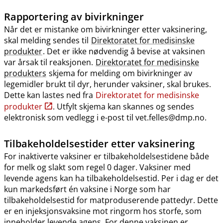
Rapportering av bivirkninger
Når det er mistanke om bivirkninger etter vaksinering,
skal melding sendes til
Direktoratet for medisinske
produkter
. Det er ikke nødvendig å bevise at vaksinen
var årsak til reaksjonen.
Direktoratet for medisinske
produkters
skjema for melding om bivirkninger av
legemidler brukt til dyr, herunder vaksiner, skal brukes.
Dette kan lastes ned fra
Direktoratet for medisinske
produkter
. Utfylt skjema kan skannes og sendes
elektronisk som vedlegg i e-post til vet.felles@dmp.no.
Tilbakeholdelsestider etter vaksinering
For inaktiverte vaksiner er tilbakeholdelsestidene både
for melk og slakt som regel 0 dager. Vaksiner med
levende agens kan ha tilbakeholdelsestid. Per i dag er det
kun markedsført én vaksine i Norge som har
tilbakeholdelsestid for matproduserende pattedyr. Dette
er en injeksjonsvaksine mot ringorm hos storfe, som
inneholder levende agens. For denne vaksinen er