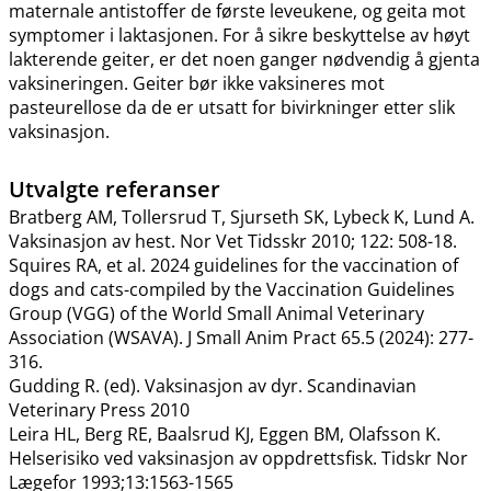
maternale antistoffer de første leveukene, og geita mot
symptomer i laktasjonen. For å sikre beskyttelse av høyt
lakterende geiter, er det noen ganger nødvendig å gjenta
vaksineringen. Geiter bør ikke vaksineres mot
pasteurellose da de er utsatt for bivirkninger etter slik
vaksinasjon.
Utvalgte referanser
Bratberg AM, Tollersrud T, Sjurseth SK, Lybeck K, Lund A.
Vaksinasjon av hest. Nor Vet Tidsskr 2010; 122: 508-18.
Squires RA, et al. 2024 guidelines for the vaccination of
dogs and cats-compiled by the Vaccination Guidelines
Group (VGG) of the World Small Animal Veterinary
Association (WSAVA). J Small Anim Pract 65.5 (2024): 277-
316.
Gudding R. (ed). Vaksinasjon av dyr. Scandinavian
Veterinary Press 2010
Leira HL, Berg RE, Baalsrud KJ, Eggen BM, Olafsson K.
Helserisiko ved vaksinasjon av oppdrettsfisk. Tidskr Nor
Lægefor 1993;13:1563-1565