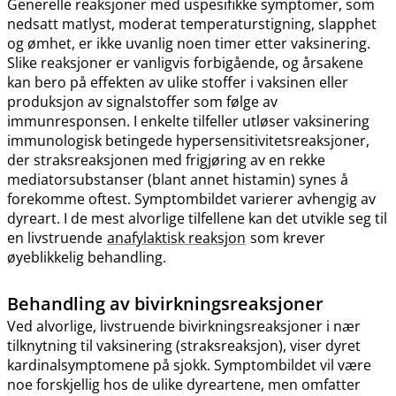
Generelle reaksjoner med uspesifikke symptomer, som
nedsatt matlyst, moderat temperaturstigning, slapphet
og ømhet, er ikke uvanlig noen timer etter vaksinering.
Slike reaksjoner er vanligvis forbigående, og årsakene
kan bero på effekten av ulike stoffer i vaksinen eller
produksjon av signalstoffer som følge av
immunresponsen. I enkelte tilfeller utløser vaksinering
immunologisk betingede hypersensitivitetsreaksjoner,
der straksreaksjonen med frigjøring av en rekke
mediatorsubstanser (blant annet histamin) synes å
forekomme oftest. Symptombildet varierer avhengig av
dyreart. I de mest alvorlige tilfellene kan det utvikle seg til
en livstruende
anafylaktisk reaksjon
som krever
øyeblikkelig behandling.
Behandling av bivirkningsreaksjoner
Ved alvorlige, livstruende bivirkningsreaksjoner i nær
tilknytning til vaksinering (straksreaksjon), viser dyret
kardinalsymptomene på sjokk. Symptombildet vil være
noe forskjellig hos de ulike dyreartene, men omfatter