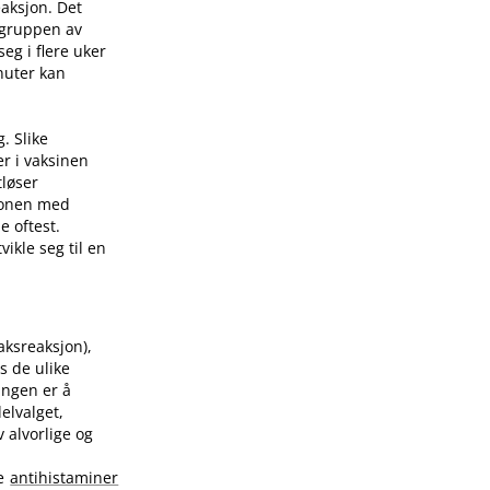
eaksjon. Det
 gruppen av
eg i flere uker
nuter kan
. Slike
er i vaksinen
tløser
sjonen med
e oftest.
ikle seg til en
raksreaksjon),
s de ulike
ingen er å
elvalget,
 alvorlige og
te
antihistaminer