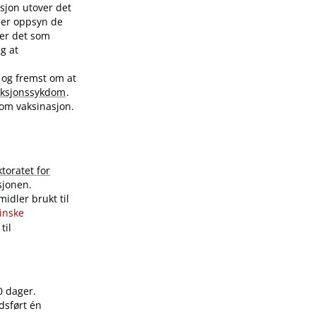
sjon utover det
nder oppsyn de
ver det som
ig at
 og fremst om at
eksjonssykdom
.
 om vaksinasjon.
ktoratet for
sjonen.
idler brukt til
sinske
til
0 dager.
dsført én