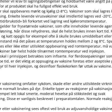
 tilfeller vil krav til lagringsbetingelser og holdbarhet være angitt p
or at produktet skal ha fullgod effekt ved bruk.
r skal oppbevares mørkt og kjølig (2-8°C). Vaksiner som skal lagres k
sing. Enkelte levende virusvaksiner skal imidlertid lagres ved -20°C,
etid​/​brukstid» bli forkortet ved lagring ved kjøleromstemperatur.
 gjelder for frysetørrede vaksiner, som ofte inneholder levende ag
pløsning. Når disse rehydreres, skal de helst brukes innen kort tid.
d og katt oppgis for eksempel ofte å skulle brukes umiddelbart eller 
enstand må det påses at temperaturen holdes mellom 2 og 8°C. S
es eller ikke etter utilsiktet oppbevaring ved romtemperatur, må v
 Vaksiner bør helst holde tilnærmet romtemperatur ved injeksjon.
 skal i prinsippet betraktes som infiserte. For flerdosepakninger so
e tid, er det viktig at oppsuging av vaksine foretas etter aseptiske
r til hver injeksjon, og desinfiser flaskekorken før uttak av vaksine
er vaksinering omfatter sykdom, skade eller andre utilsiktede virkni
 normalt brukes på dyr. Enkelte typer av reaksjoner på vaksinasj
empel lett lokal smerte, moderat hevelse på stikkstedet og svak
ng. Disse er vanligvis beskrevet i preparatomtalen. Normale reaks
r etter vaksinering sees oftest ved bruk av adjuvansholdige vaksine