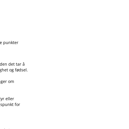
ge punkter
den det tar å
ghet og fødsel.
inger om
yr eller
idspunkt for