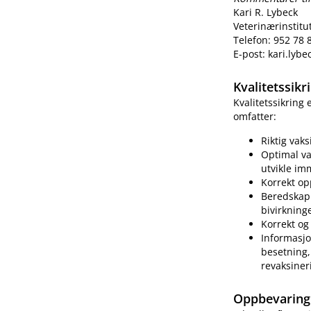
Kari R. Lybeck
Veterinærinstitu
Telefon: 952 78 
E-post: kari.lyb
Kvalitetssik
Kvalitetssikring
omfatter:
Riktig vak
Optimal va
utvikle im
Korrekt op
Beredskap 
bivirkning
Korrekt og 
Informasjo
besetning, 
revaksiner
Oppbevaring 