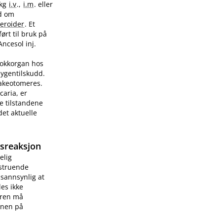
/kg
i.v
.,
i.m
. eller
ad om
teroider
. Et
ørt til bruk på
Ancesol inj.
sjokkorgan hos
sygentilskudd.
rakeotomeres.
caria, er
e tilstandene
et aktuelle
gsreaksjon
elig
vstruende
 sannsynlig at
les ikke
æren må
onen på