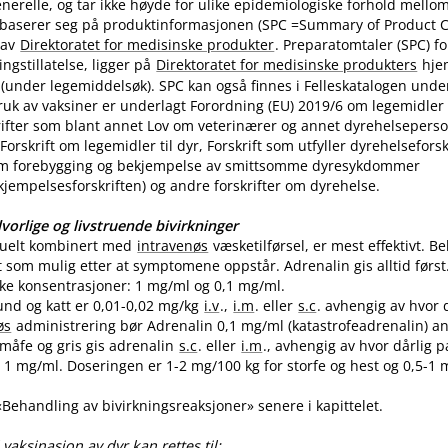
nerelle, og tar ikke høyde for ulike epidemiologiske forhold mello
 baserer seg på produktinformasjonen (SPC =Summary of Product Ch
 av
Direktoratet for medisinske produkter
. Preparatomtaler (SPC) f
gstillatelse, ligger på
Direktoratet for medisinske produkters
hje
(under legemiddelsøk). SPC kan også finnes i Felleskatalogen unde
uk av vaksiner er underlagt Forordning (EU) 2019/6 om legemidler til
skrifter som blant annet Lov om veterinærer og annet dyrehelseperso
Forskrift om legemidler til dyr, Forskrift som utfyller dyrehelsefor
m forebygging og bekjempelse av smittsomme dyresykdommer
empelsesforskriften) og andre forskrifter om dyrehelse.
vorlige og livstruende bivirkninger
tuelt kombinert med
intravenøs
væsketilførsel, er mest effektivt. 
t som mulig etter at symptomene oppstår. Adrenalin gis alltid først
like konsentrasjoner: 1 mg/ml og 0,1 mg​/​ml.
und og katt er 0,01-0,02 mg/kg
i.v
.,
i.m
. eller
s.c
. avhengig av hvor 
øs
administrering bør Adrenalin 0,1 mg/ml (katastrofeadrenalin) a
 småfe og gris gis adrenalin
s.c
. eller
i.m
., avhengig av hvor dårlig p
1 mg​/​ml. Doseringen er 1-2 mg/100 kg for storfe og hest og 0,5-1 m
 «Behandling av bivirkningsreaksjoner» senere i kapittelet.
vaksinasjon av dyr kan rettes til: