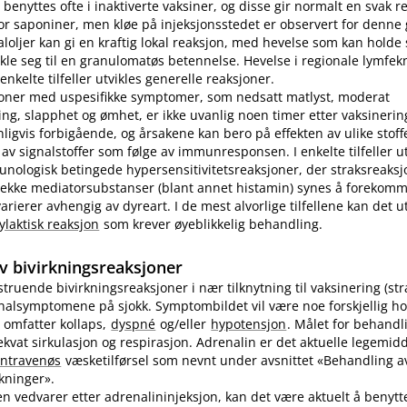
benyttes ofte i inaktiverte vaksiner, og disse gir normalt en svak r
r saponiner, men kløe på injeksjonsstedet er observert for denne
loljer kan gi en kraftig lokal reaksjon, med hevelse som kan holde s
ikle seg til en granulomatøs betennelse. Hevelse i regionale lymfek
nkelte tilfeller utvikles generelle reaksjoner.
joner med uspesifikke symptomer, som nedsatt matlyst, moderat
ng, slapphet og ømhet, er ikke uvanlig noen timer etter vaksinering
nligvis forbigående, og årsakene kan bero på effekten av ulike stoff
 av signalstoffer som følge av immunresponsen. I enkelte tilfeller u
unologisk betingede hypersensitivitetsreaksjoner, der straksreak
 rekke mediatorsubstanser (blant annet histamin) synes å forekomm
ierer avhengig av dyreart. I de mest alvorlige tilfellene kan det utv
ylaktisk reaksjon
som krever øyeblikkelig behandling.
v bivirkningsreaksjoner
vstruende bivirkningsreaksjoner i nær tilknytning til vaksinering (st
inalsymptomene på sjokk. Symptombildet vil være noe forskjellig ho
 omfatter kollaps,
dyspné
og​/​eller
hypotensjon
. Målet for behandl
kvat sirkulasjon og respirasjon. Adrenalin er det aktuelle legemidd
intravenøs
væsketilførsel som nevnt under avsnittet «Behandling av
rkninger».
n vedvarer etter adrenalininjeksjon, kan det være aktuelt å benyt