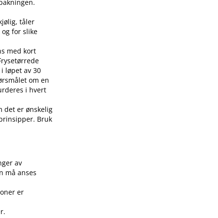
å pakningen.
jølig, tåler
 og for slike
ens med kort
 Frysetørrede
i løpet av 30
pørsmålet om en
urderes i hvert
m det er ønskelig
 prinsipper. Bruk
.
nger av
on må anses
joner er
r.