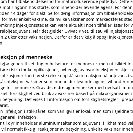
som har tilbakeholdelsestid for matproduserende pattedyr. Dette e
e mot ringorm hos storfe, som inneholder levende agens. For denn
tiden 14 dager for slakt. Se for øvrig informasjon om tilbakeholdelse
for hver enkelt vaksine, da hvilke vaksiner som markedsføres stad
omkring injeksjonsstedet kan være aktuelt i noen tilfeller, især for
aloljeadjuvans. Når det gjelder Ovivac P vet. til sau vil injeksjons
n 2 uker etter vaksinasjon. Derfor er det viktig å oppgi injeksjonss
n.
jeksjon på menneske
utgjør generelt sett ingen helsefare for menneske, men utilsiktet in
øre risiko for komplikasjoner, avhengig av hvor injeksjonen skjer o
plikasjoner kan i første rekke oppstå som reaksjon på adjuvans i v
sårinfeksjon. Vaksiner som inneholder levende agens, vil under no
lige for menneske. Gravide, eldre og mennesker med nedsatt immu
pesiell forsiktighet ved bruk av vaksiner basert på mikroorganismer
etydning. Det vises til informasjon om forsiktighetsregler i prep
arat.
en
infeksjon
i stikksåret, som vanligvis er lokal, men som i sjeldne ti
n generell
infeksjon
.
er til dyr inneholder aluminiumsalter som adjuvans, i likhet med vak
vil normalt ikke gi reaksjoner av betydning. Enkelte vaksiner inne