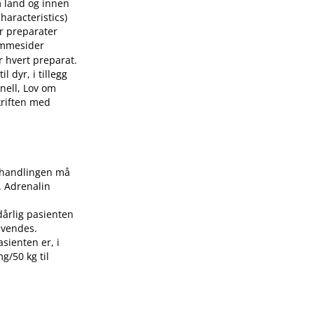
m land og innen
aracteristics)
or preparater
mmesider
r hvert preparat.
 dyr, i tillegg
nell, Lov om
skriften med
Behandlingen må
. Adrenalin
dårlig pasienten
nvendes.
asienten er, i
g/50 kg til