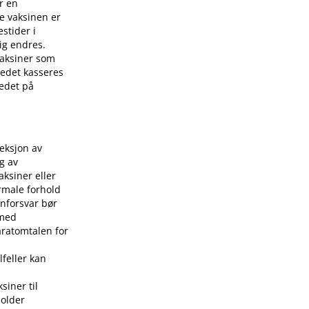
r en
e vaksinen er
stider i
ig endres.
 vaksiner som
stedet kasseres
tedet på
jeksjon av
g av
aksiner eller
rmale forhold
nforsvar bør
 med
aratomtalen for
lfeller kan
siner til
holder