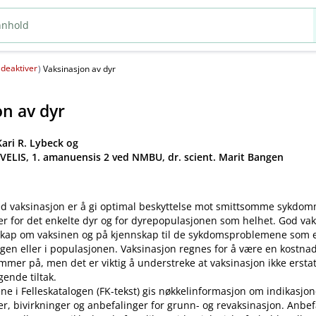
deaktiver
(
)
Vaksinasjon av dyr
on av dyr
ari R. Lybeck og
 VELIS, 1. amanuensis 2 ved NMBU, dr. scient. Marit Bangen
d vaksinasjon er å gi optimal beskyttelse mot smittsomme sykdo
er for det enkelte dyr og for dyrepopulasjonen som helhet. God va
kap om vaksinen og på kjennskap til de sykdomsproblemene som ek
gen eller i populasjonen. Vaksinasjon regnes for å være en kostnad
mer på, men det er viktig å understreke at vaksinasjon ikke ersta
ende tiltak.
ne i Felleskatalogen (FK-tekst) gis nøkkelinformasjon om indikasjon
ler, bivirkninger og anbefalinger for grunn- og revaksinasjon. Anbe