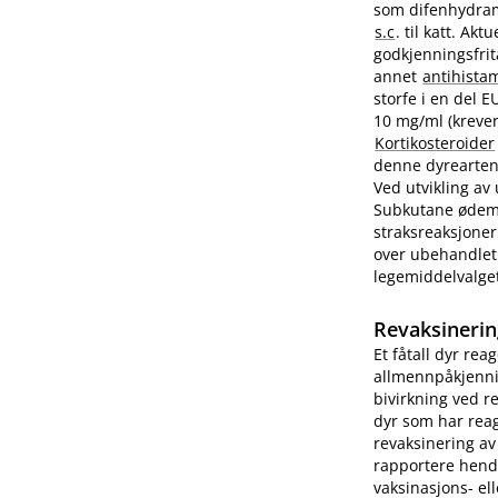
som difenhydram
s.c
. til katt. A
godkjenningsfrit
annet
antihista
storfe i en del 
10 mg/ml (krever
Kortikosteroider
denne dyrearten.
Ved utvikling av
Subkutane ødemer
straksreaksjoner
over ubehandlet 
legemiddelvalge
Revaksinerin
Et fåtall dyr rea
allmennpåkjenni
bivirkning ved r
dyr som har reag
revaksinering av
rapportere hend
vaksinasjons- ell