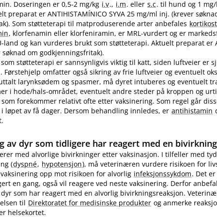
in. Doseringen er 0,5-2 mg/kg
i.v
.,
i.m
. eller
s.c
. til hund og 1 mg
ktuelt preparat er ANTIHISTAMÍNICO SYVA 25 mg/ml inj. (krever søkn
ak). Som støtteterapi til matproduserende arter anbefales
kortikos
min
, klorfenamin eller klorfeniramin, er MRL-vurdert og er markedsf
EU-land og kan vurderes brukt som støtteterapi. Aktuelt preparat er 
 søknad om godkjenningsfritak).
som støtteterapi er sannsynligvis viktig til katt, siden luftveier er 
 Førstehjelp omfatter også sikring av frie luftveier og eventuelt ok
 uttalt larynksødem og spasmer, må dyret intuberes og eventuelt t
 i hode​/​hals-området, eventuelt andre steder på kroppen og urti
 som forekommer relativt ofte etter vaksinering. Som regel går diss
i løpet av få dager. Dersom behandling innledes, er
antihistamin
d
t.
g av dyr som tidligere har reagert med en bivirknin
gerer med alvorlige bivirkninger etter vaksinasjon. I tilfeller med tyd
ng (
dyspné
,
hypotensjon
), må veterinæren vurdere risikoen for li
evaksinering opp mot risikoen for alvorlig
infeksjonssykdom
. Det er
ert en gang, også vil reagere ved neste vaksinering. Derfor anbefa
 dyr som har reagert med en alvorlig bivirkningsreaksjon. Veterin
elsen til
Direktoratet for medisinske produkter
og anmerke reaksj
er helsekortet.