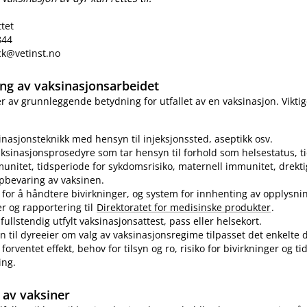
ttet
844
eck@vetinst.no
ring av vaksinasjonsarbeidet
 er av grunnleggende betydning for utfallet av en vaksinasjon. Vikti
sinasjonsteknikk med hensyn til injeksjonssted, aseptikk osv.
ksinasjonsprosedyre som tar hensyn til forhold som helsestatus, ti
munitet, tidsperiode for sykdomsrisiko, maternell immunitet, drekti
pbevaring av vaksinen.
for å håndtere bivirkninger, og system for innhenting av opplysn
er og rapportering til
Direktoratet for medisinske produkter
.
fullstendig utfylt vaksinasjonsattest, pass eller helsekort.
n til dyreeier om valg av vaksinasjonsregime tilpasset det enkelte d
forventet effekt, behov for tilsyn og ro, risiko for bivirkninger og t
ing.
av vaksiner