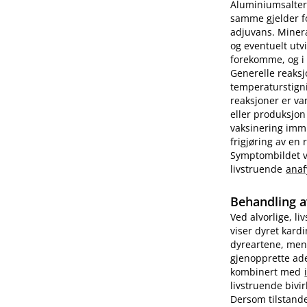
Aluminiumsalter 
samme gjelder fo
adjuvans. Minera
og eventuelt utv
forekomme, og i e
Generelle reaks
temperaturstigni
reaksjoner er va
eller produksjon
vaksinering imm
frigjøring av en
Symptombildet var
livstruende
anaf
Behandling a
Ved alvorlige, li
viser dyret kard
dyreartene, men
gjenopprette ade
kombinert med
livstruende bivi
Dersom tilstande