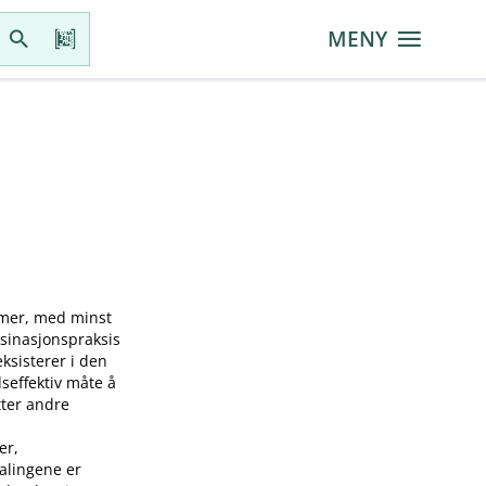
MENY
mmer, med minst
ksinasjonspraksis
sisterer i den
seffektiv måte å
tter andre
er,
falingene er