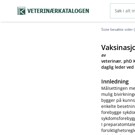
VETERINÆRKATALOGEN
Siste besøkte sider 
Vaksinasj
av
veterinær, phD K
daglig leder ved
Innledning
Målsettingen me
mulig bivirkning
bygger på kunns
enkelte besetnin
forebygge sykdom
sykdomsforebygg
I preparatomtale
forsiktighetsreg