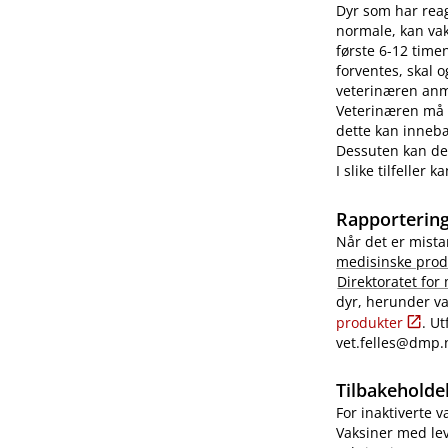
Dyr som har reag
normale, kan vaks
første 6-12 time
forventes, skal 
veterinæren anme
Veterinæren må i
dette kan innebæ
Dessuten kan det
I slike tilfeller
Rapportering
Når det er mista
medisinske prod
Direktoratet for
dyr, herunder va
produkter
. U
vet.felles@dmp.
Tilbakeholdel
For inaktiverte 
Vaksiner med lev