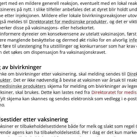
ert med en mildere generell reaksjon, eventuelt med en lokal reak
ineres på nytt. I slike tilfeller anbefales det at dyret blir holdt u
ne etter injeksjonen. Mildere eller lokale bivirkningsreaksjoner uto
også meldes til
Direktoratet for medisinske produkter
, og det er vikt
rker disse på vaksinasjons- eller helsekortet.
nformere dyreeier om konsekvensene av utelatt vaksinasjon, først
re manglende beskyttelse og dermed økt risiko for en alvorlig
inf
 føre til utestenging fra utstillinger og konkurranser som har krav
 kan det søkes om dispensasjon fra vaksinasjonskravet.
 av bivirkninger
nke om bivirkninger etter vaksinering, skal melding sendes til
Dire
ukter
. Det er ikke nødvendig å bevise at vaksinen var årsak til reak
 medisinske produkters
skjema for melding om bivirkninger av legem
ksiner, skal brukes. Dette kan lastes ned fra
Direktoratet for medi
tfylt skjema kan skannes og sendes elektronisk som vedlegg i e-post 
no.
sestider etter vaksinering
vaksiner er tilbakeholdelsestidene både for melk og slakt som regel 
ende agens kan ha tilbakeholdelsestid. Per i dag er det kun marke