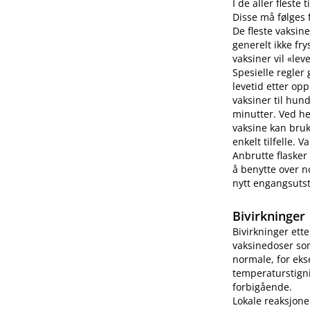
I de aller fleste
Disse må følges f
De fleste vaksine
generelt ikke fry
vaksiner vil «lev
Spesielle regler
levetid etter op
vaksiner til hun
minutter. Ved h
vaksine kan bruk
enkelt tilfelle.
Anbrutte flasker
å benytte over no
nytt engangsutsty
Bivirkninger
Bivirkninger ett
vaksinedoser som
normale, for eks
temperaturstigni
forbigående.
Lokale reaksjone