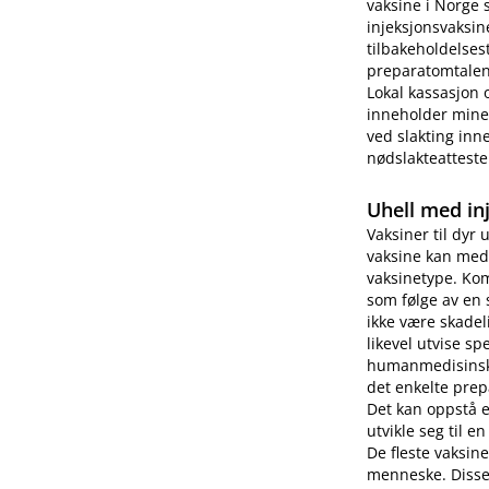
vaksine i Norge 
injeksjonsvaksin
tilbakeholdelses
preparatomtalen 
Lokal kassasjon 
inneholder miner
ved slakting inne
nødslakteatteste
Uhell med in
Vaksiner til dyr 
vaksine kan medf
vaksinetype. Kom
som følge av en 
ikke være skade
likevel utvise s
humanmedisinsk b
det enkelte prep
Det kan oppstå 
utvikle seg til e
De fleste vaksin
menneske. Disse 