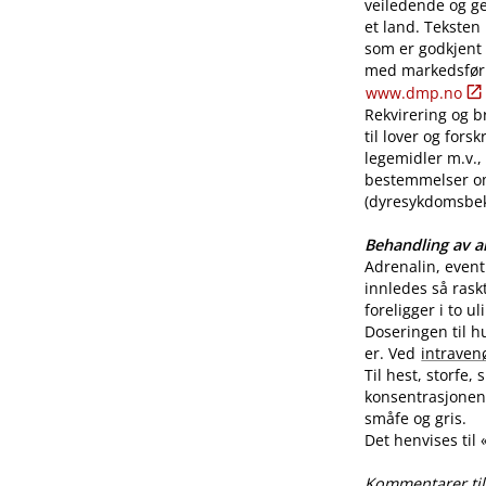
veiledende og ge
et land. Teksten
som er godkjent
med markedsførin
www.dmp.no
Rekvirering og br
til lover og for
legemidler m.v., 
bestemmelser o
(dyresykdomsbekj
Behandling av al
Adrenalin, even
innledes så rask
foreligger i to u
Doseringen til h
er. Ved
intraven
Til hest, storfe,
konsentrasjonen 
småfe og gris.
Det henvises til
Kommentarer til 