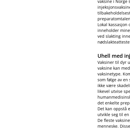
vaksine i Norge 
injeksjonsvaksin
tilbakeholdelses
preparatomtalen 
Lokal kassasjon 
inneholder miner
ved slakting inne
nødslakteatteste
Uhell med in
Vaksiner til dyr 
vaksine kan medf
vaksinetype. Kom
som følge av en 
ikke være skade
likevel utvise s
humanmedisinsk b
det enkelte prep
Det kan oppstå 
utvikle seg til e
De fleste vaksin
menneske. Disse 