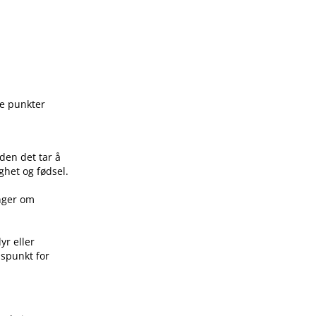
ge punkter
den det tar å
ghet og fødsel.
inger om
yr eller
idspunkt for