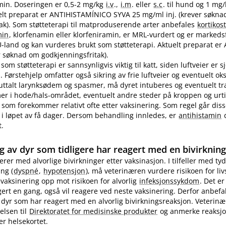
in. Doseringen er 0,5-2 mg/kg
i.v
.,
i.m
. eller
s.c
. til hund og 1 mg
ktuelt preparat er ANTIHISTAMÍNICO SYVA 25 mg/ml inj. (krever søkn
ak). Som støtteterapi til matproduserende arter anbefales
kortikos
min
, klorfenamin eller klorfeniramin, er MRL-vurdert og er markedsf
EU-land og kan vurderes brukt som støtteterapi. Aktuelt preparat er 
 søknad om godkjenningsfritak).
som støtteterapi er sannsynligvis viktig til katt, siden luftveier er 
 Førstehjelp omfatter også sikring av frie luftveier og eventuelt ok
 uttalt larynksødem og spasmer, må dyret intuberes og eventuelt t
 i hode​/​hals-området, eventuelt andre steder på kroppen og urti
 som forekommer relativt ofte etter vaksinering. Som regel går diss
i løpet av få dager. Dersom behandling innledes, er
antihistamin
d
t.
g av dyr som tidligere har reagert med en bivirknin
gerer med alvorlige bivirkninger etter vaksinasjon. I tilfeller med tyd
ng (
dyspné
,
hypotensjon
), må veterinæren vurdere risikoen for li
evaksinering opp mot risikoen for alvorlig
infeksjonssykdom
. Det er
ert en gang, også vil reagere ved neste vaksinering. Derfor anbefa
 dyr som har reagert med en alvorlig bivirkningsreaksjon. Veterin
elsen til
Direktoratet for medisinske produkter
og anmerke reaksj
er helsekortet.