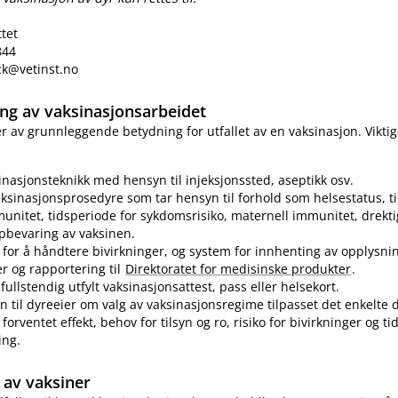
ttet
844
eck@vetinst.no
ring av vaksinasjonsarbeidet
 er av grunnleggende betydning for utfallet av en vaksinasjon. Vikti
sinasjonsteknikk med hensyn til injeksjonssted, aseptikk osv.
ksinasjonsprosedyre som tar hensyn til forhold som helsestatus, ti
munitet, tidsperiode for sykdomsrisiko, maternell immunitet, drekti
pbevaring av vaksinen.
for å håndtere bivirkninger, og system for innhenting av opplysn
er og rapportering til
Direktoratet for medisinske produkter
.
fullstendig utfylt vaksinasjonsattest, pass eller helsekort.
n til dyreeier om valg av vaksinasjonsregime tilpasset det enkelte d
forventet effekt, behov for tilsyn og ro, risiko for bivirkninger og t
ing.
av vaksiner