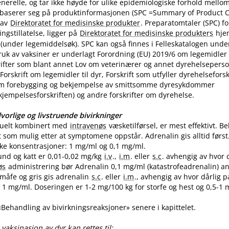
nerelle, og tar ikke høyde for ulike epidemiologiske forhold mello
 baserer seg på produktinformasjonen (SPC =Summary of Product Ch
 av
Direktoratet for medisinske produkter
. Preparatomtaler (SPC) f
gstillatelse, ligger på
Direktoratet for medisinske produkters
hje
(under legemiddelsøk). SPC kan også finnes i Felleskatalogen unde
uk av vaksiner er underlagt Forordning (EU) 2019/6 om legemidler til
skrifter som blant annet Lov om veterinærer og annet dyrehelseperso
Forskrift om legemidler til dyr, Forskrift som utfyller dyrehelsefor
m forebygging og bekjempelse av smittsomme dyresykdommer
empelsesforskriften) og andre forskrifter om dyrehelse.
vorlige og livstruende bivirkninger
tuelt kombinert med
intravenøs
væsketilførsel, er mest effektivt. 
t som mulig etter at symptomene oppstår. Adrenalin gis alltid først
like konsentrasjoner: 1 mg/ml og 0,1 mg​/​ml.
und og katt er 0,01-0,02 mg/kg
i.v
.,
i.m
. eller
s.c
. avhengig av hvor 
øs
administrering bør Adrenalin 0,1 mg/ml (katastrofeadrenalin) a
 småfe og gris gis adrenalin
s.c
. eller
i.m
., avhengig av hvor dårlig p
1 mg​/​ml. Doseringen er 1-2 mg/100 kg for storfe og hest og 0,5-1 m
 «Behandling av bivirkningsreaksjoner» senere i kapittelet.
vaksinasjon av dyr kan rettes til: