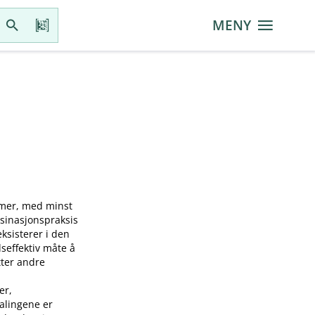
MENY
mmer, med minst
ksinasjonspraksis
sisterer i den
seffektiv måte å
tter andre
er,
falingene er