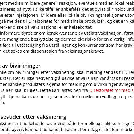
ert med en mildere generell reaksjon, eventuelt med en lokal reak
ineres på nytt. I slike tilfeller anbefales det at dyret blir holdt u
ne etter injeksjonen. Mildere eller lokale bivirkningsreaksjoner uto
også meldes til
Direktoratet for medisinske produkter
, og det er vikt
rker disse på vaksinasjons- eller helsekortet.
nformere dyreeier om konsekvensene av utelatt vaksinasjon, først
re manglende beskyttelse og dermed økt risiko for en alvorlig
inf
 føre til utestenging fra utstillinger og konkurranser som har krav
 kan det søkes om dispensasjon fra vaksinasjonskravet.
 av bivirkninger
nke om bivirkninger etter vaksinering, skal melding sendes til
Dire
ukter
. Det er ikke nødvendig å bevise at vaksinen var årsak til reak
 medisinske produkters
skjema for melding om bivirkninger av legem
ksiner, skal brukes. Dette kan lastes ned fra
Direktoratet for medi
tfylt skjema kan skannes og sendes elektronisk som vedlegg i e-post 
no.
sestider etter vaksinering
vaksiner er tilbakeholdelsestidene både for melk og slakt som regel 
ende agens kan ha tilbakeholdelsestid. Per i dag er det kun marke