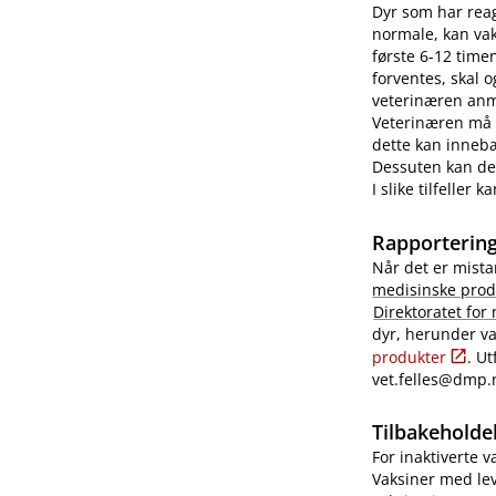
Dyr som har reag
normale, kan vaks
første 6-12 time
forventes, skal 
veterinæren anme
Veterinæren må i
dette kan innebæ
Dessuten kan det
I slike tilfeller
Rapportering
Når det er mista
medisinske prod
Direktoratet for
dyr, herunder va
produkter
. U
vet.felles@dmp.
Tilbakeholdel
For inaktiverte 
Vaksiner med lev