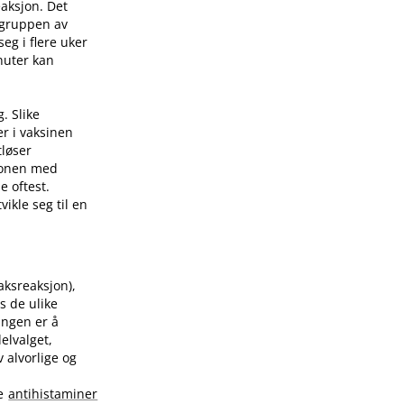
eaksjon. Det
 gruppen av
eg i flere uker
nuter kan
. Slike
er i vaksinen
tløser
sjonen med
e oftest.
ikle seg til en
raksreaksjon),
s de ulike
ingen er å
elvalget,
 alvorlige og
te
antihistaminer