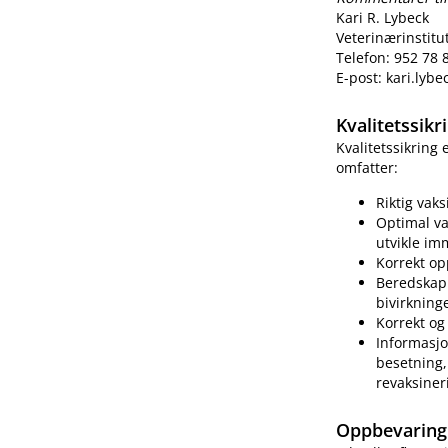
Kari R. Lybeck
Veterinærinstitu
Telefon: 952 78 
E-post: kari.lyb
Kvalitetssik
Kvalitetssikring
omfatter:
Riktig vak
Optimal va
utvikle im
Korrekt op
Beredskap 
bivirkning
Korrekt og 
Informasjo
besetning, 
revaksiner
Oppbevaring 