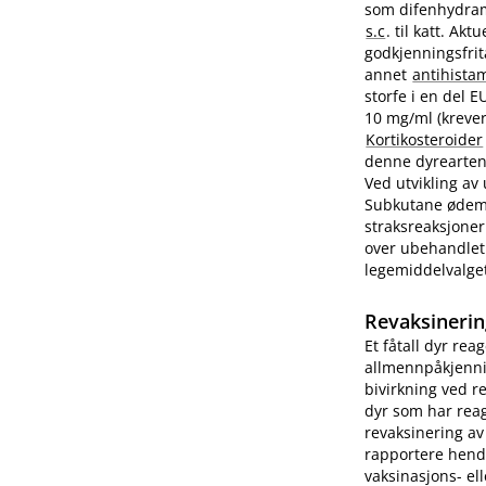
som difenhydram
s.c
. til katt. A
godkjenningsfrit
annet
antihista
storfe i en del 
10 mg/ml (krever
Kortikosteroider
denne dyrearten.
Ved utvikling av
Subkutane ødemer
straksreaksjoner
over ubehandlet 
legemiddelvalge
Revaksinerin
Et fåtall dyr rea
allmennpåkjenni
bivirkning ved r
dyr som har reag
revaksinering av
rapportere hend
vaksinasjons- ell