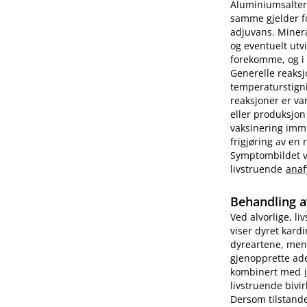
Aluminiumsalter 
samme gjelder fo
adjuvans. Minera
og eventuelt utv
forekomme, og i e
Generelle reaks
temperaturstigni
reaksjoner er va
eller produksjon
vaksinering imm
frigjøring av en
Symptombildet var
livstruende
anaf
Behandling a
Ved alvorlige, li
viser dyret kard
dyreartene, men
gjenopprette ade
kombinert med
livstruende bivi
Dersom tilstande