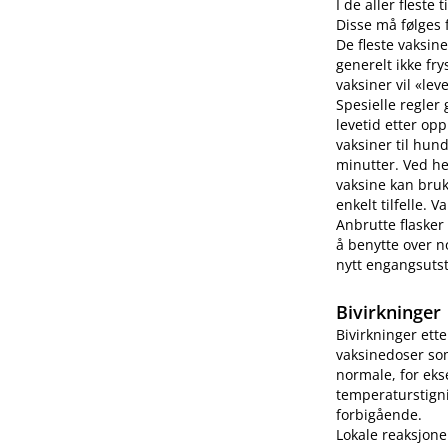
I de aller fleste
Disse må følges f
De fleste vaksine
generelt ikke fry
vaksiner vil «lev
Spesielle regler
levetid etter op
vaksiner til hun
minutter. Ved h
vaksine kan bruk
enkelt tilfelle.
Anbrutte flasker
å benytte over no
nytt engangsutsty
Bivirkninger
Bivirkninger ett
vaksinedoser som
normale, for eks
temperaturstigni
forbigående.
Lokale reaksjone