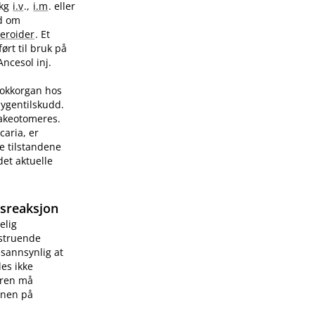
/kg
i.v
.,
i.m
. eller
ad om
teroider
. Et
ørt til bruk på
Ancesol inj.
sjokkorgan hos
sygentilskudd.
rakeotomeres.
caria, er
e tilstandene
et aktuelle
gsreaksjon
elig
vstruende
 sannsynlig at
les ikke
æren må
onen på