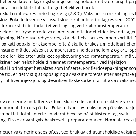
 tilfeller vil krav til lagringsbetingelser og holdbarhet være angitt p
or at produktet skal ha fullgod effekt ved bruk.
r skal oppbevares mørkt og kjølig (2-8°C). Vaksiner som skal lagres k
sing. Enkelte levende virusvaksiner skal imidlertid lagres ved -20°C,
etid​/​brukstid» bli forkortet ved lagring ved kjøleromstemperatur.
 gjelder for frysetørrede vaksiner, som ofte inneholder levende ag
pløsning. Når disse rehydreres, skal de helst brukes innen kort tid.
d og katt oppgis for eksempel ofte å skulle brukes umiddelbart eller 
enstand må det påses at temperaturen holdes mellom 2 og 8°C. S
es eller ikke etter utilsiktet oppbevaring ved romtemperatur, må v
 Vaksiner bør helst holde tilnærmet romtemperatur ved injeksjon.
 skal i prinsippet betraktes som infiserte. For flerdosepakninger so
e tid, er det viktig at oppsuging av vaksine foretas etter aseptiske
r til hver injeksjon, og desinfiser flaskekorken før uttak av vaksine
er vaksinering omfatter sykdom, skade eller andre utilsiktede virkni
 normalt brukes på dyr. Enkelte typer av reaksjoner på vaksinasj
empel lett lokal smerte, moderat hevelse på stikkstedet og svak
ng. Disse er vanligvis beskrevet i preparatomtalen. Normale reaks
r etter vaksinering sees oftest ved bruk av adjuvansholdige vaksine