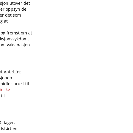
sjon utover det
nder oppsyn de
ver det som
ig at
 og fremst om at
eksjonssykdom
.
 om vaksinasjon.
ktoratet for
sjonen.
idler brukt til
sinske
til
0 dager.
dsført én