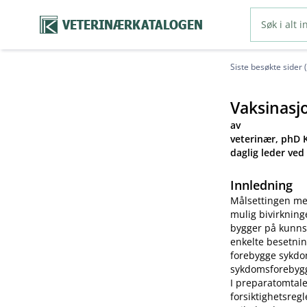
VETERINÆRKATALOGEN
Siste besøkte sider 
Vaksinasj
av
veterinær, phD K
daglig leder ved
Innledning
Målsettingen me
mulig bivirkning
bygger på kunns
enkelte besetnin
forebygge sykdom
sykdomsforebygg
I preparatomtale
forsiktighetsreg