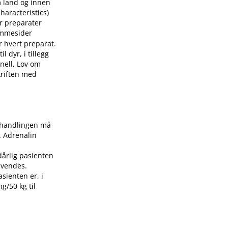
m land og innen
aracteristics)
or preparater
mmesider
r hvert preparat.
 dyr, i tillegg
nell, Lov om
skriften med
Behandlingen må
. Adrenalin
dårlig pasienten
nvendes.
asienten er, i
g/50 kg til