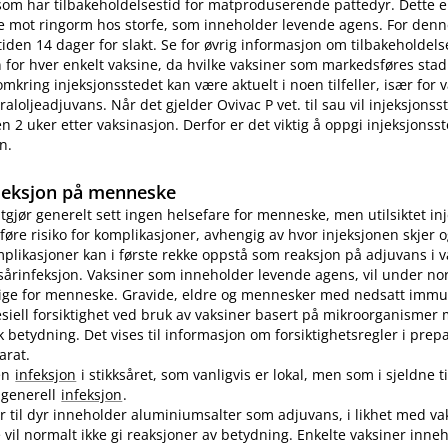
som har tilbakeholdelsestid for matproduserende pattedyr. Dette e
e mot ringorm hos storfe, som inneholder levende agens. For denn
tiden 14 dager for slakt. Se for øvrig informasjon om tilbakeholdelse
for hver enkelt vaksine, da hvilke vaksiner som markedsføres stad
omkring injeksjonsstedet kan være aktuelt i noen tilfeller, især for
aloljeadjuvans. Når det gjelder Ovivac P vet. til sau vil injeksjons
n 2 uker etter vaksinasjon. Derfor er det viktig å oppgi injeksjonss
n.
jeksjon på menneske
utgjør generelt sett ingen helsefare for menneske, men utilsiktet in
øre risiko for komplikasjoner, avhengig av hvor injeksjonen skjer o
plikasjoner kan i første rekke oppstå som reaksjon på adjuvans i v
sårinfeksjon. Vaksiner som inneholder levende agens, vil under no
lige for menneske. Gravide, eldre og mennesker med nedsatt immu
pesiell forsiktighet ved bruk av vaksiner basert på mikroorganismer
etydning. Det vises til informasjon om forsiktighetsregler i prep
arat.
en
infeksjon
i stikksåret, som vanligvis er lokal, men som i sjeldne ti
n generell
infeksjon
.
er til dyr inneholder aluminiumsalter som adjuvans, i likhet med vak
vil normalt ikke gi reaksjoner av betydning. Enkelte vaksiner inne