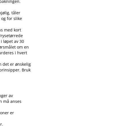
å pakningen.
jølig, tåler
 og for slike
ens med kort
 Frysetørrede
i løpet av 30
pørsmålet om en
urderes i hvert
m det er ønskelig
 prinsipper. Bruk
.
nger av
on må anses
joner er
r.