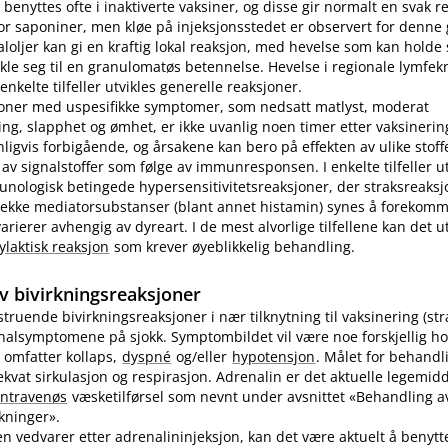
benyttes ofte i inaktiverte vaksiner, og disse gir normalt en svak r
r saponiner, men kløe på injeksjonsstedet er observert for denne
loljer kan gi en kraftig lokal reaksjon, med hevelse som kan holde s
ikle seg til en granulomatøs betennelse. Hevelse i regionale lymfek
nkelte tilfeller utvikles generelle reaksjoner.
joner med uspesifikke symptomer, som nedsatt matlyst, moderat
ng, slapphet og ømhet, er ikke uvanlig noen timer etter vaksinering
nligvis forbigående, og årsakene kan bero på effekten av ulike stoff
 av signalstoffer som følge av immunresponsen. I enkelte tilfeller u
unologisk betingede hypersensitivitetsreaksjoner, der straksreak
 rekke mediatorsubstanser (blant annet histamin) synes å forekomm
ierer avhengig av dyreart. I de mest alvorlige tilfellene kan det utv
ylaktisk reaksjon
som krever øyeblikkelig behandling.
v bivirkningsreaksjoner
vstruende bivirkningsreaksjoner i nær tilknytning til vaksinering (st
inalsymptomene på sjokk. Symptombildet vil være noe forskjellig ho
 omfatter kollaps,
dyspné
og​/​eller
hypotensjon
. Målet for behandl
kvat sirkulasjon og respirasjon. Adrenalin er det aktuelle legemidd
intravenøs
væsketilførsel som nevnt under avsnittet «Behandling av
rkninger».
n vedvarer etter adrenalininjeksjon, kan det være aktuelt å benyt