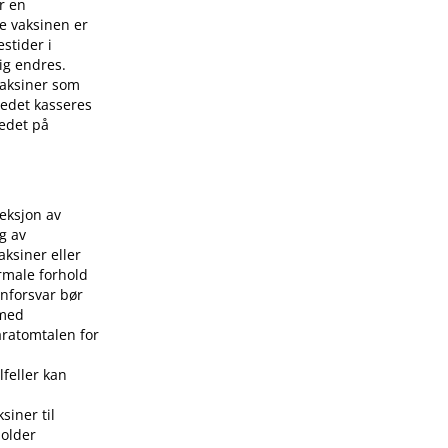
r en
e vaksinen er
stider i
ig endres.
 vaksiner som
stedet kasseres
tedet på
jeksjon av
g av
aksiner eller
rmale forhold
nforsvar bør
 med
aratomtalen for
lfeller kan
siner til
holder