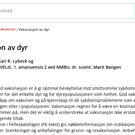
deaktiver
(
)
Vaksinasjon av dyr
on av dyr
ari R. Lybeck og
 VELIS, 1. amanuensis 2 ved NMBU, dr. scient. Marit Bangen
d vaksinasjon er å gi optimal beskyttelse mot smittsomme sykdo
er for det enkelte dyr og for dyrepopulasjonen som helhet. God va
kap om vaksinen og på kjennskap til de sykdomsproblemene som ek
gen eller i populasjonen. Vaksinasjon regnes for å være en kostnad
mer på, men det er viktig å understreke at vaksinasjon ikke ersta
ende tiltak.
ne i Felleskatalogen (FK-tekst) gis nøkkelinformasjon om indikasjon
ler, bivirkninger og anbefalinger for grunn- og revaksinasjon. Anbe