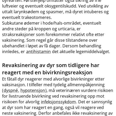
dyrearten. Førstehjelp omfatter også sikring av frie
luftveier og eventuelt oksygentilskudd. Ved utvikling av
uttalt larynksødem og spasmer, må dyret intuberes og
eventuelt trakeotomeres.
Subkutane ødemer i hode​/​hals-området, eventuelt
andre steder på kroppen og urticaria, er
straksreaksjoner som forekommer relativt ofte etter
vaksinering. Som regel går disse tilstandene over
ubehandlet i løpet av få dager. Dersom behandling
innledes, er
antihistamin
det aktuelle legemiddelvalget.
Revaksinering av dyr som tidligere har
reagert med en bivirkningsreaksjon
Et fåtall dyr reagerer med alvorlige bivirkninger etter
vaksinasjon. I tilfeller med tydelig allmennpåkjenning
(
dyspné
,
hypotensjon
), må veterinæren vurdere risikoen
for livstruende bivirkning ved revaksinering opp mot
risikoen for alvorlig
infeksjonssykdom
. Det er sannsynlig
at dyr som har reagert en gang, også vil reagere ved
neste vaksinering. Derfor anbefales ikke revaksinering av