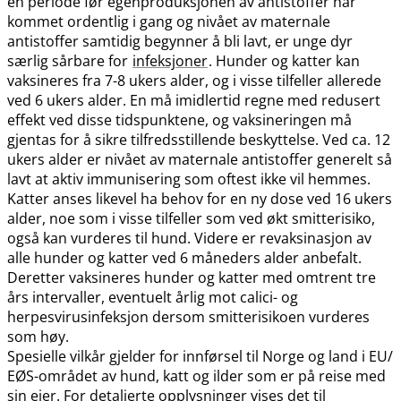
en periode før egenproduksjonen av antistoffer har
kommet ordentlig i gang og nivået av maternale
antistoffer samtidig begynner å bli lavt, er unge dyr
særlig sårbare for
infeksjoner
. Hunder og katter kan
vaksineres fra 7-8 ukers alder, og i visse tilfeller allerede
ved 6 ukers alder. En må imidlertid regne med redusert
effekt ved disse tidspunktene, og vaksineringen må
gjentas for å sikre tilfredsstillende beskyttelse. Ved ca. 12
ukers alder er nivået av maternale antistoffer generelt så
lavt at aktiv immunisering som oftest ikke vil hemmes.
Katter anses likevel ha behov for en ny dose ved 16 ukers
alder, noe som i visse tilfeller som ved økt smitterisiko,
også kan vurderes til hund. Videre er revaksinasjon av
alle hunder og katter ved 6 måneders alder anbefalt.
Deretter vaksineres hunder og katter med omtrent tre
års intervaller, eventuelt årlig mot calici- og
herpesvirusinfeksjon dersom smitterisikoen vurderes
som høy.
Spesielle vilkår gjelder for innførsel til Norge og land i EU​/​
EØS-området av hund, katt og ilder som er på reise med
sin eier. For detaljerte opplysninger vises det til