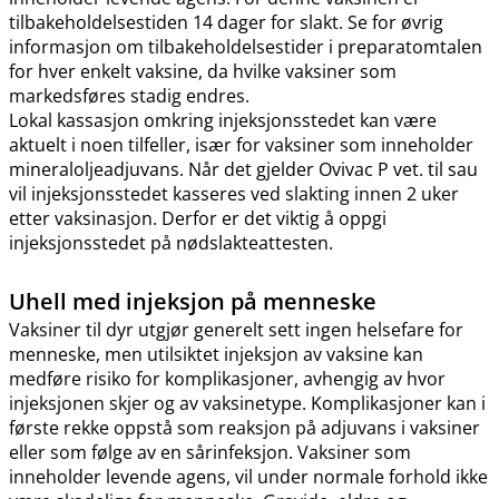
tilbakeholdelsestiden 14 dager for slakt. Se for øvrig
informasjon om tilbakeholdelsestider i preparatomtalen
for hver enkelt vaksine, da hvilke vaksiner som
markedsføres stadig endres.
Lokal kassasjon omkring injeksjonsstedet kan være
aktuelt i noen tilfeller, især for vaksiner som inneholder
mineraloljeadjuvans. Når det gjelder Ovivac P vet. til sau
vil injeksjonsstedet kasseres ved slakting innen 2 uker
etter vaksinasjon. Derfor er det viktig å oppgi
injeksjonsstedet på nødslakteattesten.
Uhell med injeksjon på menneske
Vaksiner til dyr utgjør generelt sett ingen helsefare for
menneske, men utilsiktet injeksjon av vaksine kan
medføre risiko for komplikasjoner, avhengig av hvor
injeksjonen skjer og av vaksinetype. Komplikasjoner kan i
første rekke oppstå som reaksjon på adjuvans i vaksiner
eller som følge av en sårinfeksjon. Vaksiner som
inneholder levende agens, vil under normale forhold ikke