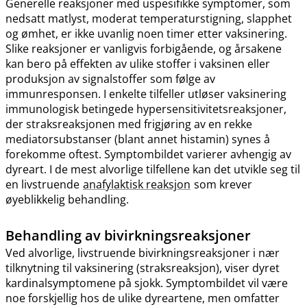
Generelle reaksjoner med uspesifikke symptomer, som
nedsatt matlyst, moderat temperaturstigning, slapphet
og ømhet, er ikke uvanlig noen timer etter vaksinering.
Slike reaksjoner er vanligvis forbigående, og årsakene
kan bero på effekten av ulike stoffer i vaksinen eller
produksjon av signalstoffer som følge av
immunresponsen. I enkelte tilfeller utløser vaksinering
immunologisk betingede hypersensitivitetsreaksjoner,
der straksreaksjonen med frigjøring av en rekke
mediatorsubstanser (blant annet histamin) synes å
forekomme oftest. Symptombildet varierer avhengig av
dyreart. I de mest alvorlige tilfellene kan det utvikle seg til
en livstruende
anafylaktisk reaksjon
som krever
øyeblikkelig behandling.
Behandling av bivirkningsreaksjoner
Ved alvorlige, livstruende bivirkningsreaksjoner i nær
tilknytning til vaksinering (straksreaksjon), viser dyret
kardinalsymptomene på sjokk. Symptombildet vil være
noe forskjellig hos de ulike dyreartene, men omfatter