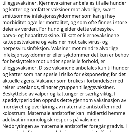
tilleggsvaksiner. Kjernevaksiner anbefales til alle hunder
og katter og omfatter vaksiner mot alvorlige, svært
smittsomme infeksjonssykdommer som kan gi høy
morbiditet og​/​eller mortalitet, og som ofte finnes i store
deler av verden. For hund gjelder dette valpesyke-,
parvo- og hepatittvaksine. Til katt er kjernevaksinene
kattepestvaksine og vaksiner mot calicivirus- og
herpesvirusinfeksjon. Vaksiner mot mindre alvorlige
infeksjonssykdommer eller sykdommer det kun er behov
for beskyttelse mot under spesielle forhold, er
tilleggsvaksiner. Disse vaksinene anbefales kun til hunder
og katter som har spesiell risiko for eksponering for det
aktuelle agens. Vaksiner som brukes i forbindelse med
reiser utenlands, tilhører gruppen tilleggsvaksiner.
Beskyttelse av valper og kattunger er særlig viktig. I
speddyrperioden oppnås dette gjennom vaksinasjon av
mordyret og overføring av maternale antistoffer med
kolostrum. Maternale antistoffer kan imidlertid hemme
adekvat immunologisk respons på vaksinen.
Nedbrytingen av maternale antistoffer foregår gradvis. I