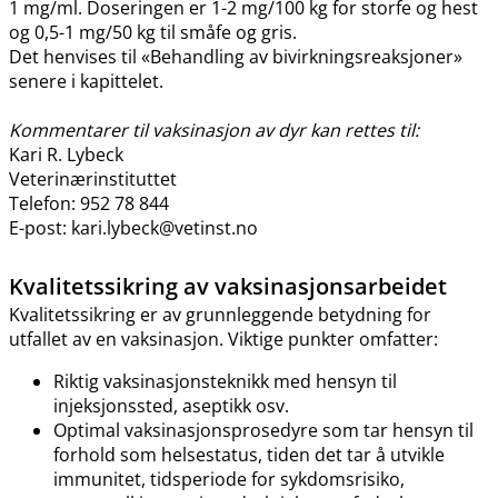
1 mg​/​ml. Doseringen er 1-2 mg/100 kg for storfe og hest
og 0,5-1 mg/50 kg til småfe og gris.
Det henvises til «Behandling av bivirkningsreaksjoner»
senere i kapittelet.
Kommentarer til vaksinasjon av dyr kan rettes til:
Kari R. Lybeck
Veterinærinstituttet
Telefon: 952 78 844
E-post: kari.lybeck@vetinst.no
Kvalitetssikring av vaksinasjonsarbeidet
Kvalitetssikring er av grunnleggende betydning for
utfallet av en vaksinasjon. Viktige punkter omfatter:
Riktig vaksinasjonsteknikk med hensyn til
injeksjonssted, aseptikk osv.
Optimal vaksinasjonsprosedyre som tar hensyn til
forhold som helsestatus, tiden det tar å utvikle
immunitet, tidsperiode for sykdomsrisiko,