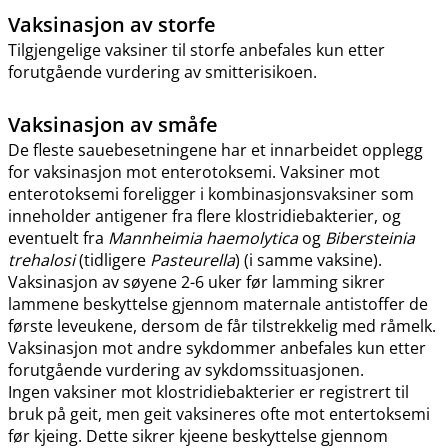
Vaksinasjon av storfe
Tilgjengelige vaksiner til storfe anbefales kun etter
forutgående vurdering av smitterisikoen.
Vaksinasjon av småfe
De fleste sauebesetningene har et innarbeidet opplegg
for vaksinasjon mot enterotoksemi. Vaksiner mot
enterotoksemi foreligger i kombinasjonsvaksiner som
inneholder antigener fra flere klostridiebakterier, og
eventuelt fra
Mannheimia haemolytica
og
Bibersteinia
trehalosi
(tidligere
Pasteurella
) (i samme vaksine).
Vaksinasjon av søyene 2-6 uker før lamming sikrer
lammene beskyttelse gjennom maternale antistoffer de
første leveukene, dersom de får tilstrekkelig med råmelk.
Vaksinasjon mot andre sykdommer anbefales kun etter
forutgående vurdering av sykdomssituasjonen.
Ingen vaksiner mot klostridiebakterier er registrert til
bruk på geit, men geit vaksineres ofte mot entertoksemi
før kjeing. Dette sikrer kjeene beskyttelse gjennom