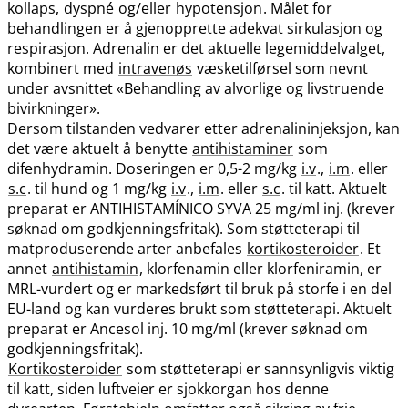
kollaps,
dyspné
og​/​eller
hypotensjon
. Målet for
behandlingen er å gjenopprette adekvat sirkulasjon og
respirasjon. Adrenalin er det aktuelle legemiddelvalget,
kombinert med
intravenøs
væsketilførsel som nevnt
under avsnittet «Behandling av alvorlige og livstruende
bivirkninger».
Dersom tilstanden vedvarer etter adrenalininjeksjon, kan
det være aktuelt å benytte
antihistaminer
som
difenhydramin. Doseringen er 0,5-2 mg/kg
i.v
.,
i.m
. eller
s.c
. til hund og 1 mg/kg
i.v
.,
i.m
. eller
s.c
. til katt. Aktuelt
preparat er ANTIHISTAMÍNICO SYVA 25 mg/ml inj. (krever
søknad om godkjenningsfritak). Som støtteterapi til
matproduserende arter anbefales
kortikosteroider
. Et
annet
antihistamin
, klorfenamin eller klorfeniramin, er
MRL-vurdert og er markedsført til bruk på storfe i en del
EU-land og kan vurderes brukt som støtteterapi. Aktuelt
preparat er Ancesol inj. 10 mg/ml (krever søknad om
godkjenningsfritak).
Kortikosteroider
som støtteterapi er sannsynligvis viktig
til katt, siden luftveier er sjokkorgan hos denne