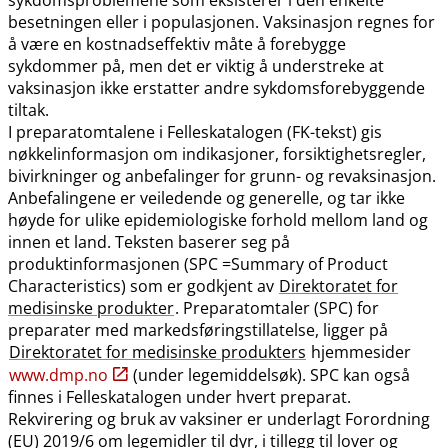
besetningen eller i populasjonen. Vaksinasjon regnes for
å være en kostnadseffektiv måte å forebygge
sykdommer på, men det er viktig å understreke at
vaksinasjon ikke erstatter andre sykdomsforebyggende
tiltak.
I preparatomtalene i Felleskatalogen (FK-tekst) gis
nøkkelinformasjon om indikasjoner, forsiktighetsregler,
bivirkninger og anbefalinger for grunn- og revaksinasjon.
Anbefalingene er veiledende og generelle, og tar ikke
høyde for ulike epidemiologiske forhold mellom land og
innen et land. Teksten baserer seg på
produktinformasjonen (SPC =Summary of Product
Characteristics) som er godkjent av
Direktoratet for
medisinske produkter
. Preparatomtaler (SPC) for
preparater med markedsføringstillatelse, ligger på
Direktoratet for medisinske produkters
hjemmesider
www.dmp.no
(under legemiddelsøk). SPC kan også
finnes i Felleskatalogen under hvert preparat.
Rekvirering og bruk av vaksiner er underlagt Forordning
(EU) 2019/6 om legemidler til dyr, i tillegg til lover og