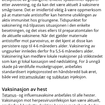
etter avvenning, og da kan det være aktuelt å vaksinere
smågrisene. Det er imidlertid viktig å være oppmerksom
på at maternale antistoffer kan hemme utviklingen av
aktiv immunitet hos grisungene. Tidspunktet for
vaksinering må tilpasses situasjonen i den enkelte
besetningen, og det vises ellers til preparatomtalen for
de aktuelle vaksinene. Når det gjelder maternale
antistoffer mot parvovirus, er det kjent at disse kan
persistere opp til 4-6 måneders alder. Vaksinering av
ungpurker innledes derfor fra 5,5-6 måneders alder.
Vaksinering kan medføre lokale reaksjoner på stikkstedet
som kan gi lokal kassasjon ved nødslakting. For å unngå
skade på verdifulle muskelgrupper, anbefales
standardisert injeksjonssted en håndsbredd bak øret,
både ved
intramuskulær
og
subkutan
injeksjon.
Vaksinasjon av hest
Tetanus
- og influensavaksine anbefales til alle hester.
Vaksinasjon mot herpesvirusinfeksjon kan være aktuelt,