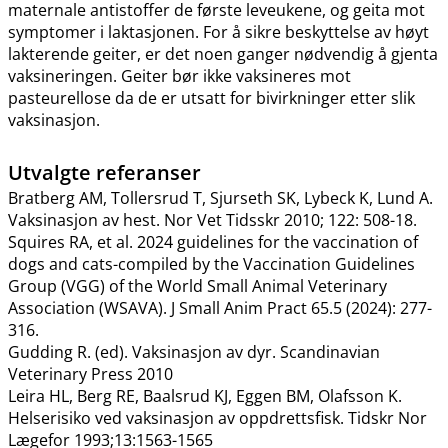
maternale antistoffer de første leveukene, og geita mot
symptomer i laktasjonen. For å sikre beskyttelse av høyt
lakterende geiter, er det noen ganger nødvendig å gjenta
vaksineringen. Geiter bør ikke vaksineres mot
pasteurellose da de er utsatt for bivirkninger etter slik
vaksinasjon.
Utvalgte referanser
Bratberg AM, Tollersrud T, Sjurseth SK, Lybeck K, Lund A.
Vaksinasjon av hest. Nor Vet Tidsskr 2010; 122: 508-18.
Squires RA, et al. 2024 guidelines for the vaccination of
dogs and cats-compiled by the Vaccination Guidelines
Group (VGG) of the World Small Animal Veterinary
Association (WSAVA). J Small Anim Pract 65.5 (2024): 277-
316.
Gudding R. (ed). Vaksinasjon av dyr. Scandinavian
Veterinary Press 2010
Leira HL, Berg RE, Baalsrud KJ, Eggen BM, Olafsson K.
Helserisiko ved vaksinasjon av oppdrettsfisk. Tidskr Nor
Lægefor 1993;13:1563-1565