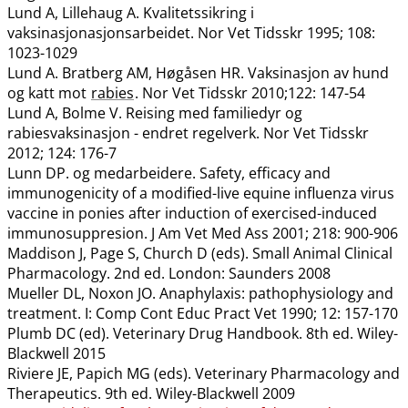
Lund A, Lillehaug A. Kvalitetssikring i
vaksinasjonasjonsarbeidet. Nor Vet Tidsskr 1995; 108:
1023-1029
Lund A. Bratberg AM, Høgåsen HR. Vaksinasjon av hund
og katt mot
rabies
. Nor Vet Tidsskr 2010;122: 147-54
Lund A, Bolme V. Reising med familiedyr og
rabiesvaksinasjon - endret regelverk. Nor Vet Tidsskr
2012; 124: 176-7
Lunn DP. og medarbeidere. Safety, efficacy and
immunogenicity of a modified-live equine influenza virus
vaccine in ponies after induction of exercised-induced
immunosuppresion. J Am Vet Med Ass 2001; 218: 900-906
Maddison J, Page S, Church D (eds). Small Animal Clinical
Pharmacology. 2nd ed. London: Saunders 2008
Mueller DL, Noxon JO. Anaphylaxis: pathophysiology and
treatment. I: Comp Cont Educ Pract Vet 1990; 12: 157-170
Plumb DC (ed). Veterinary Drug Handbook. 8th ed. Wiley-
Blackwell 2015
Riviere JE, Papich MG (eds). Veterinary Pharmacology and
Therapeutics. 9th ed. Wiley-Blackwell 2009