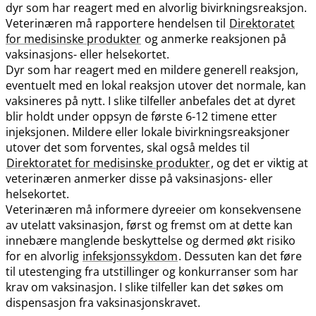
dyr som har reagert med en alvorlig bivirkningsreaksjon.
Veterinæren må rapportere hendelsen til
Direktoratet
for medisinske produkter
og anmerke reaksjonen på
vaksinasjons- eller helsekortet.
Dyr som har reagert med en mildere generell reaksjon,
eventuelt med en lokal reaksjon utover det normale, kan
vaksineres på nytt. I slike tilfeller anbefales det at dyret
blir holdt under oppsyn de første 6-12 timene etter
injeksjonen. Mildere eller lokale bivirkningsreaksjoner
utover det som forventes, skal også meldes til
Direktoratet for medisinske produkter
, og det er viktig at
veterinæren anmerker disse på vaksinasjons- eller
helsekortet.
Veterinæren må informere dyreeier om konsekvensene
av utelatt vaksinasjon, først og fremst om at dette kan
innebære manglende beskyttelse og dermed økt risiko
for en alvorlig
infeksjonssykdom
. Dessuten kan det føre
til utestenging fra utstillinger og konkurranser som har
krav om vaksinasjon. I slike tilfeller kan det søkes om
dispensasjon fra vaksinasjonskravet.