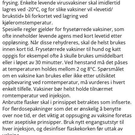
frysing. Enkelte levende virusvaksiner skal imidlertid
lagres ved -20°C, og for slike vaksiner vil «levetid​/​
brukstid» bli forkortet ved lagring ved
kjøleromstemperatur.
Spesielle regler gjelder for frysetørrede vaksiner, som
ofte inneholder levende agens med kort levetid etter
oppløsning. Når disse rehydreres, skal de helst brukes
innen kort tid. Frysetørrede vaksiner til hund og katt
oppgis for eksempel ofte å skulle brukes umiddelbart
eller i løpet av 30 minutter. Ved henstand må det påses
at temperaturen holdes mellom 2 og 8°C. Spørsmålet
om en vaksine kan brukes eller ikke etter utilsiktet
oppbevaring ved romtemperatur, må vurderes i hvert
enkelt tilfelle. Vaksiner bør helst holde tilnærmet
romtemperatur ved injeksjon.
Anbrutte flasker skal i prinsippet betraktes som infiserte.
For flerdosepakninger som det er ønskelig å benytte
over noe tid, er det viktig at oppsuging av vaksine foretas
etter aseptiske prinsipper. Bruk nytt engangsutstyr til
hver injeksjon, og desinfiser flaskekorken før uttak av