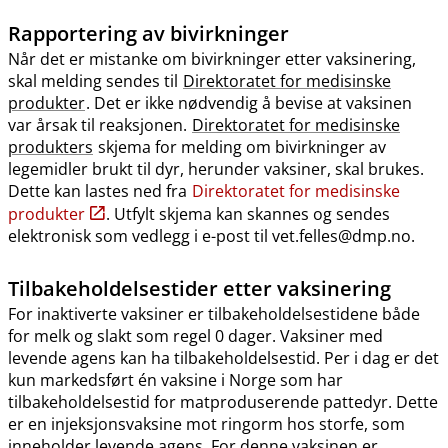
Rapportering av bivirkninger
Når det er mistanke om bivirkninger etter vaksinering,
skal melding sendes til
Direktoratet for medisinske
produkter
. Det er ikke nødvendig å bevise at vaksinen
var årsak til reaksjonen.
Direktoratet for medisinske
produkters
skjema for melding om bivirkninger av
legemidler brukt til dyr, herunder vaksiner, skal brukes.
Dette kan lastes ned fra
Direktoratet for medisinske
produkter
. Utfylt skjema kan skannes og sendes
elektronisk som vedlegg i e-post til vet.felles@dmp.no.
Tilbakeholdelsestider etter vaksinering
For inaktiverte vaksiner er tilbakeholdelsestidene både
for melk og slakt som regel 0 dager. Vaksiner med
levende agens kan ha tilbakeholdelsestid. Per i dag er det
kun markedsført én vaksine i Norge som har
tilbakeholdelsestid for matproduserende pattedyr. Dette
er en injeksjonsvaksine mot ringorm hos storfe, som
inneholder levende agens. For denne vaksinen er