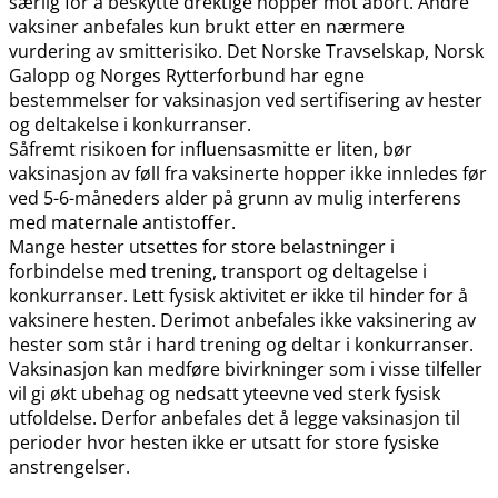
særlig for å beskytte drektige hopper mot abort. Andre
vaksiner anbefales kun brukt etter en nærmere
vurdering av smitterisiko. Det Norske Travselskap, Norsk
Galopp og Norges Rytterforbund har egne
bestemmelser for vaksinasjon ved sertifisering av hester
og deltakelse i konkurranser.
Såfremt risikoen for influensasmitte er liten, bør
vaksinasjon av føll fra vaksinerte hopper ikke innledes før
ved 5-6-måneders alder på grunn av mulig interferens
med maternale antistoffer.
Mange hester utsettes for store belastninger i
forbindelse med trening, transport og deltagelse i
konkurranser. Lett fysisk aktivitet er ikke til hinder for å
vaksinere hesten. Derimot anbefales ikke vaksinering av
hester som står i hard trening og deltar i konkurranser.
Vaksinasjon kan medføre bivirkninger som i visse tilfeller
vil gi økt ubehag og nedsatt yteevne ved sterk fysisk
utfoldelse. Derfor anbefales det å legge vaksinasjon til
perioder hvor hesten ikke er utsatt for store fysiske
anstrengelser.