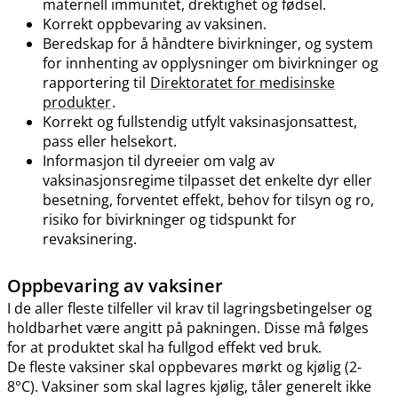
maternell immunitet, drektighet og fødsel.
Korrekt oppbevaring av vaksinen.
Beredskap for å håndtere bivirkninger, og system
for innhenting av opplysninger om bivirkninger og
rapportering til
Direktoratet for medisinske
produkter
.
Korrekt og fullstendig utfylt vaksinasjonsattest,
pass eller helsekort.
Informasjon til dyreeier om valg av
vaksinasjonsregime tilpasset det enkelte dyr eller
besetning, forventet effekt, behov for tilsyn og ro,
risiko for bivirkninger og tidspunkt for
revaksinering.
Oppbevaring av vaksiner
I de aller fleste tilfeller vil krav til lagringsbetingelser og
holdbarhet være angitt på pakningen. Disse må følges
for at produktet skal ha fullgod effekt ved bruk.
De fleste vaksiner skal oppbevares mørkt og kjølig (2-
8°C). Vaksiner som skal lagres kjølig, tåler generelt ikke