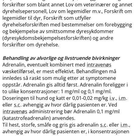
forskrifter som blant annet Lov om veterinærer og annet
dyrehelsepersonell, Lov om legemidler m.v., Forskrift om
legemidler til dyr, Forskrift som utfyller
dyrehelseforskriften med bestemmelser om forebygging
og bekjempelse av smittsomme dyresykdommer
(dyresykdomsbekjempelsesforskriften) og andre
forskrifter om dyrehelse.
Behandling av alvorlige og livstruende bivirkninger
Adrenalin, eventuelt kombinert med
intravenøs
væsketilførsel, er mest effektivt. Behandlingen må
innledes så raskt som mulig etter at symptomene
oppstår. Adrenalin gis alltid først. Adrenalin foreligger i
to ulike konsentrasjoner: 1 mg/ml og 0,1 mg​/​ml.
Doseringen til hund og katt er 0,01-0,02 mg/kg
i.v
.,
i.m
.
eller
s.c
. avhengig av hvor dårlig pasienten er. Ved
intravenøs
administrering bør Adrenalin 0,1 mg/ml
(katastrofeadrenalin) anvendes.
Til hest, storfe, småfe og gris gis adrenalin
s.c
. eller
i.m
.,
avhengig av hvor dårlig pasienten er, i konsentrasjonen