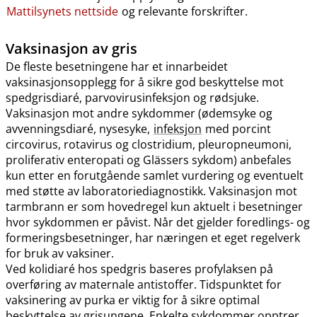
Mattilsynets nettside
og relevante forskrifter.
Vaksinasjon av gris
De fleste besetningene har et innarbeidet
vaksinasjonsopplegg for å sikre god beskyttelse mot
spedgrisdiaré, parvovirusinfeksjon og rødsjuke.
Vaksinasjon mot andre sykdommer (ødemsyke og
avvenningsdiaré, nysesyke,
infeksjon
med porcint
circovirus, rotavirus og clostridium, pleuropneumoni,
proliferativ enteropati og Glässers sykdom) anbefales
kun etter en forutgående samlet vurdering og eventuelt
med støtte av laboratoriediagnostikk. Vaksinasjon mot
tarmbrann er som hovedregel kun aktuelt i besetninger
hvor sykdommen er påvist. Når det gjelder foredlings- og
formeringsbesetninger, har næringen et eget regelverk
for bruk av vaksiner.
Ved kolidiaré hos spedgris baseres profylaksen på
overføring av maternale antistoffer. Tidspunktet for
vaksinering av purka er viktig for å sikre optimal
beskyttelse av grisungene. Enkelte sykdommer opptrer