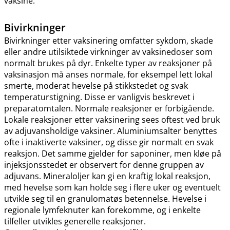
vaksine.
Bivirkninger
Bivirkninger etter vaksinering omfatter sykdom, skade
eller andre utilsiktede virkninger av vaksinedoser som
normalt brukes på dyr. Enkelte typer av reaksjoner på
vaksinasjon må anses normale, for eksempel lett lokal
smerte, moderat hevelse på stikkstedet og svak
temperaturstigning. Disse er vanligvis beskrevet i
preparatomtalen. Normale reaksjoner er forbigående.
Lokale reaksjoner etter vaksinering sees oftest ved bruk
av adjuvansholdige vaksiner. Aluminiumsalter benyttes
ofte i inaktiverte vaksiner, og disse gir normalt en svak
reaksjon. Det samme gjelder for saponiner, men kløe på
injeksjonsstedet er observert for denne gruppen av
adjuvans. Mineraloljer kan gi en kraftig lokal reaksjon,
med hevelse som kan holde seg i flere uker og eventuelt
utvikle seg til en granulomatøs betennelse. Hevelse i
regionale lymfeknuter kan forekomme, og i enkelte
tilfeller utvikles generelle reaksjoner.