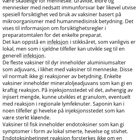
være skadelige for menneske. Gravide, eldre og
mennesker med nedsatt immunforsvar bør likevel utvise
spesiell forsiktighet ved bruk av vaksiner basert på
mikroorganismer med humanmedisinsk betydning. Det
vises til informasjon om forsiktighetsregler i
preparatomtalen for det enkelte preparat.
Det kan oppstå en
infeksjon
i stikksåret, som vanligvis er
lokal, men som i sjeldne tilfeller kan utvikle seg til en
generell
infeksjon
.
De fleste vaksiner til dyr inneholder aluminiumsalter
som adjuvans, i likhet med vaksiner til menneske. Disse
vil normalt ikke gi reaksjoner av betydning. Enkelte
vaksiner inneholder mineraloljeadjuvans som kan gi en
kraftig reaksjon. På injeksjonsstedet vil det, avhengig av
injisert mengde, kunne utvikles et granulom, eventuelt
med reaksjon i regionale lymfeknuter. Saponin kan i
noen tilfeller gi hevelse på injeksjonsstedet som kan
være sterkt kløende.
Vaksiner til fisk inneholder endotoksiner som kan gi
symptomer i form av lokal smerte, hevelse og stivhet.
Endotoksinbetinget reaksjon forsterkes ikke om en