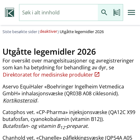
deaktiver
Siste besøkte sider (
)
Utgåtte legemidler 2026
Utgåtte legemidler 2026
For oversikt over mangelsituasjoner og avregistreringer
som kan ha betydning for behandling av dyr, se
Direktoratet for medisinske produkter
Aservo EquiHaler «Boehringer Ingelheim Vetmedica
GmbH» inhalasjonsvæske (QR03B A08 ciklesonid).
Kortikosteroid
.
Catophos vet. «CP-Pharma» injeksjonsvæske (QA12C X99
butafosfan, cyanokobalamin (vitamin B12)).
Butafosfan- og vitamin B
-preparat.
12
Chanhold vet. «Chanelle» påflekkingsvæske (QP54A A05