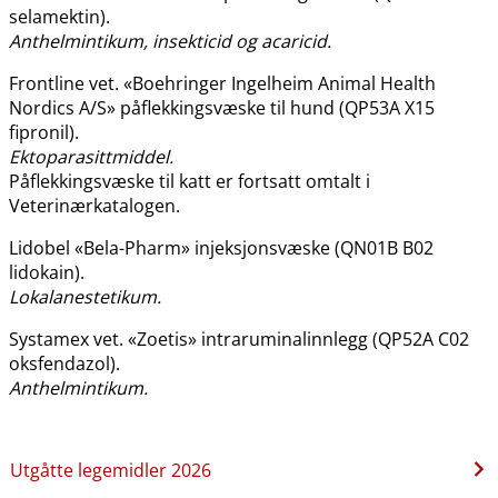
selamektin).
Anthelmintikum, insekticid og acaricid.
Frontline vet. «Boehringer Ingelheim Animal Health
Nordics A​/​S» påflekkingsvæske til hund (QP53A X15
fipronil).
Ektoparasittmiddel.
Påflekkingsvæske til katt er fortsatt omtalt i
Veterinærkatalogen.
Lidobel «Bela-Pharm» injeksjonsvæske (QN01B B02
lidokain).
Lokalanestetikum.
Systamex vet. «Zoetis» intraruminalinnlegg (QP52A C02
oksfendazol).
Anthelmintikum.
Utgåtte legemidler 2026