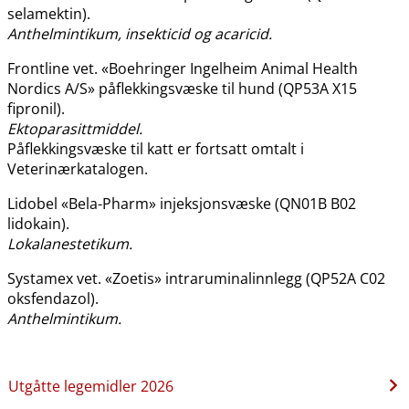
selamektin).
Anthelmintikum, insekticid og acaricid.
Frontline vet. «Boehringer Ingelheim Animal Health
Nordics A​/​S» påflekkingsvæske til hund (QP53A X15
fipronil).
Ektoparasittmiddel.
Påflekkingsvæske til katt er fortsatt omtalt i
Veterinærkatalogen.
Lidobel «Bela-Pharm» injeksjonsvæske (QN01B B02
lidokain).
Lokalanestetikum.
Systamex vet. «Zoetis» intraruminalinnlegg (QP52A C02
oksfendazol).
Anthelmintikum.
Utgåtte legemidler 2026