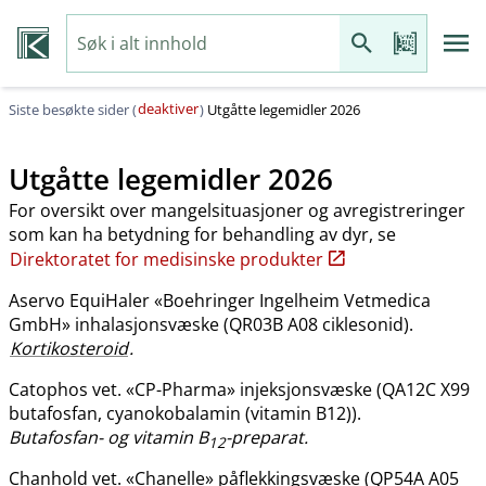
deaktiver
Siste besøkte sider (
)
Utgåtte legemidler 2026
Utgåtte legemidler 2026
For oversikt over mangelsituasjoner og avregistreringer
som kan ha betydning for behandling av dyr, se
Direktoratet for medisinske produkter
Aservo EquiHaler «Boehringer Ingelheim Vetmedica
GmbH» inhalasjonsvæske (QR03B A08 ciklesonid).
Kortikosteroid
.
Catophos vet. «CP-Pharma» injeksjonsvæske (QA12C X99
butafosfan, cyanokobalamin (vitamin B12)).
Butafosfan- og vitamin B
-preparat.
12
Chanhold vet. «Chanelle» påflekkingsvæske (QP54A A05