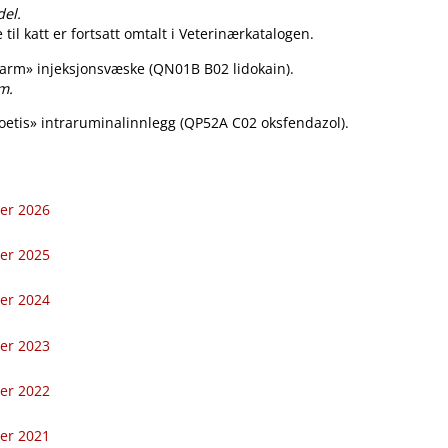
del.
til katt er fortsatt omtalt i Veterinærkatalogen.
harm» injeksjonsvæske (QN01B B02 lidokain).
m.
oetis» intraruminalinnlegg (QP52A C02 oksfendazol).
.
ler 2026
ler 2025
ler 2024
ler 2023
ler 2022
ler 2021