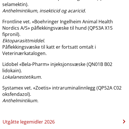
selamektin).
Anthelmintikum, insekticid og acaricid.
Frontline vet. «Boehringer Ingelheim Animal Health
Nordics A​/​S» påflekkingsvæske til hund (QP53A X15
fipronil).
Ektoparasittmiddel.
Påflekkingsvæske til katt er fortsatt omtalt i
Veterinærkatalogen.
Lidobel «Bela-Pharm» injeksjonsvæske (QN01B B02
lidokain).
Lokalanestetikum.
Systamex vet. «Zoetis» intraruminalinnlegg (QP52A C02
oksfendazol).
Anthelmintikum.
Utgåtte legemidler 2026