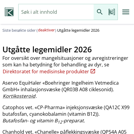
deaktiver
Siste besøkte sider (
)
Utgåtte legemidler 2026
Utgåtte legemidler 2026
For oversikt over mangelsituasjoner og avregistreringer
som kan ha betydning for behandling av dyr, se
Direktoratet for medisinske produkter
Aservo EquiHaler «Boehringer Ingelheim Vetmedica
GmbH» inhalasjonsvæske (QR03B A08 ciklesonid).
Kortikosteroid
.
Catophos vet. «CP-Pharma» injeksjonsvæske (QA12C X99
butafosfan, cyanokobalamin (vitamin B12)).
Butafosfan- og vitamin B
-preparat.
12
Chanhold vet. «Chanelle» påflekkingsvæske (QP54A A05