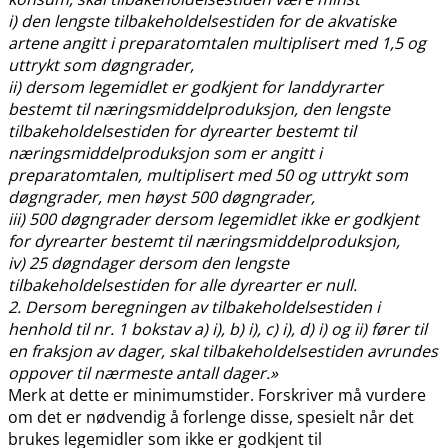
i) den lengste tilbakeholdelsestiden for de akvatiske
artene angitt i preparatomtalen multiplisert med 1,5 og
uttrykt som døgngrader,
ii) dersom legemidlet er godkjent for landdyrarter
bestemt til næringsmiddelproduksjon, den lengste
tilbakeholdelsestiden for dyrearter bestemt til
næringsmiddelproduksjon som er angitt i
preparatomtalen, multiplisert med 50 og uttrykt som
døgngrader, men høyst 500 døgngrader,
iii) 500 døgngrader dersom legemidlet ikke er godkjent
for dyrearter bestemt til næringsmiddelproduksjon,
iv) 25 døgndager dersom den lengste
tilbakeholdelsestiden for alle dyrearter er null.
2. Dersom beregningen av tilbakeholdelsestiden i
henhold til nr. 1 bokstav a) i), b) i), c) i), d) i) og ii) fører til
en fraksjon av dager, skal tilbakeholdelsestiden avrundes
oppover til nærmeste antall dager.»
Merk at dette er minimumstider. Forskriver må vurdere
om det er nødvendig å forlenge disse, spesielt når det
brukes legemidler som ikke er godkjent til