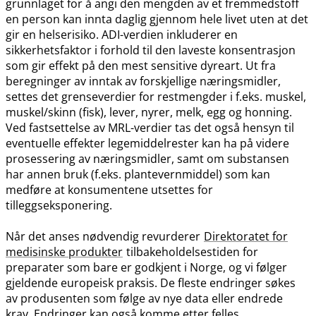
grunnlaget for å angi den mengden av et fremmedstoff
en person kan innta daglig gjennom hele livet uten at det
gir en helserisiko. ADI-verdien inkluderer en
sikkerhetsfaktor i forhold til den laveste konsentrasjon
som gir effekt på den mest sensitive dyreart. Ut fra
beregninger av inntak av forskjellige næringsmidler,
settes det grenseverdier for restmengder i f.eks. muskel,
muskel​/​skinn (fisk), lever, nyrer, melk, egg og honning.
Ved fastsettelse av MRL-verdier tas det også hensyn til
eventuelle effekter legemiddelrester kan ha på videre
prosessering av næringsmidler, samt om substansen
har annen bruk (f.eks. plantevernmiddel) som kan
medføre at konsumentene utsettes for
tilleggseksponering.
Når det anses nødvendig revurderer
Direktoratet for
medisinske produkter
tilbakeholdelsestiden for
preparater som bare er godkjent i Norge, og vi følger
gjeldende europeisk praksis. De fleste endringer søkes
av produsenten som følge av nye data eller endrede
krav. Endringer kan også komme etter felles