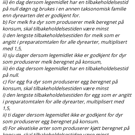
iii) én dag dersom legemidlet har en tilbakeholdelsestid
på null døgn og brukes i en annen taksonomisk familie
enn dyrearten det er godkjent for.
b) For melk fra dyr som produserer melk beregnet på
konsum, skal tilbakeholdelsestiden være minst
i) den lengste tilbakeholdelsestiden for melk som er
angitt i preparatomtalen for alle dyrearter, multiplisert
med 1,5,
ii) sju dager dersom legemidlet ikke er godkjent for dyr
som produserer melk beregnet på konsum,
iii) én dag dersom legemidlet har en tilbakeholdelsestid
på null.
c) For egg fra dyr som produserer egg beregnet på
konsum, skal tilbakeholdelsestiden være minst
i) den lengste tilbakeholdelsestiden for egg som er angitt
i preparatomtalen for alle dyrearter, multiplisert med
1,5,
ii) ti dager dersom legemidlet ikke er godkjent for dyr
som produserer egg beregnet på konsum.
d) For akvatiske arter som produserer kjøtt beregnet på
konsum, skal tilbakeholdelsestiden være minst