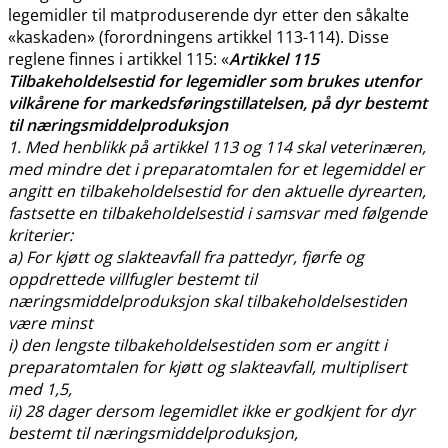
legemidler til matproduserende dyr etter den såkalte
«kaskaden» (forordningens artikkel 113-114). Disse
reglene finnes i artikkel 115: «
Artikkel 115
Tilbakeholdelsestid for legemidler som brukes utenfor
vilkårene for markedsføringstillatelsen, på dyr bestemt
til næringsmiddelproduksjon
1. Med henblikk på artikkel 113 og 114 skal veterinæren,
med mindre det i preparatomtalen for et legemiddel er
angitt en tilbakeholdelsestid for den aktuelle dyrearten,
fastsette en tilbakeholdelsestid i samsvar med følgende
kriterier:
a) For kjøtt og slakteavfall fra pattedyr, fjørfe og
oppdrettede villfugler bestemt til
næringsmiddelproduksjon skal tilbakeholdelsestiden
være minst
i) den lengste tilbakeholdelsestiden som er angitt i
preparatomtalen for kjøtt og slakteavfall, multiplisert
med 1,5,
ii) 28 dager dersom legemidlet ikke er godkjent for dyr
bestemt til næringsmiddelproduksjon,