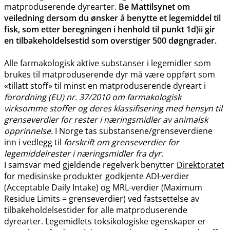
matproduserende dyrearter.
Be Mattilsynet om
veiledning dersom du ønsker å benytte et legemiddel til
fisk, som etter beregningen i henhold til punkt 1d)ii gir
en tilbakeholdelsestid som overstiger 500 døgngrader.
Alle farmakologisk aktive substanser i legemidler som
brukes til matproduserende dyr må være oppført som
«tillatt stoff» til minst en matproduserende dyreart i
forordning (EU) nr. 37/2010 om farmakologisk
virksomme stoffer og deres klassifisering med hensyn til
grenseverdier for rester i næringsmidler av animalsk
opprinnelse.
I Norge tas substansene​/​grenseverdiene
inn i vedlegg til
forskrift om grenseverdier for
legemiddelrester i næringsmidler fra dyr
.
I samsvar med gjeldende regelverk benytter
Direktoratet
for medisinske produkter
godkjente ADI-verdier
(Acceptable Daily Intake) og MRL-verdier (Maximum
Residue Limits = grenseverdier) ved fastsettelse av
tilbakeholdelsestider for alle matproduserende
dyrearter. Legemidlets toksikologiske egenskaper er