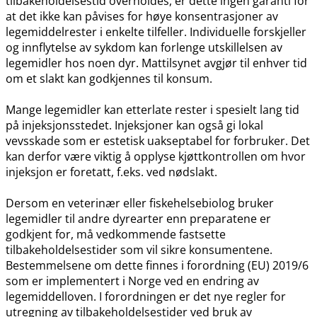
tilbakeholdelsestid overholdes, er dette ingen garanti for
at det ikke kan påvises for høye konsentrasjoner av
legemiddelrester i enkelte tilfeller. Individuelle forskjeller
og innflytelse av sykdom kan forlenge utskillelsen av
legemidler hos noen dyr. Mattilsynet avgjør til enhver tid
om et slakt kan godkjennes til konsum.
Mange legemidler kan etterlate rester i spesielt lang tid
på injeksjonsstedet. Injeksjoner kan også gi lokal
vevsskade som er estetisk uakseptabel for forbruker. Det
kan derfor være viktig å opplyse kjøttkontrollen om hvor
injeksjon er foretatt, f.eks. ved nødslakt.
Dersom en veterinær eller fiskehelsebiolog bruker
legemidler til andre dyrearter enn preparatene er
godkjent for, må vedkommende fastsette
tilbakeholdelsestider som vil sikre konsumentene.
Bestemmelsene om dette finnes i forordning (EU) 2019/6
som er implementert i Norge ved en endring av
legemiddelloven. I forordningen er det nye regler for
utregning av tilbakeholdelsestider ved bruk av