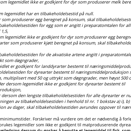
rsom legemidlet ikke er godkjent for dyr som produserer melk ber
om legemidlet har en tilbakeholdelsestid på null.
dyr som produserer egg beregnet på konsum, skal tilbakeholdelses
ilbakeholdelsestiden for egg som er angitt i preparatomtalen for all
 1,5,
som legemidlet ikke er godkjent for dyr som produserer egg bereg
 arter som produserer kjøtt beregnet på konsum, skal tilbakehold
ilbakeholdelsestiden for de akvatiske artene angitt i preparatomtal
ykt som døgngrader,
idlet er godkjent for landdyrarter bestemt til næringsmiddelprod
oldelsestiden for dyrearter bestemt til næringsmiddelproduksjon s
, multiplisert med 50 og uttrykt som døgngrader, men høyst 50
der dersom legemidlet ikke er godkjent for dyrearter bestemt til
roduksjon,
 dersom den lengste tilbakeholdelsestiden for alle dyrearter er nul
gen av tilbakeholdelsestiden i henhold til nr. 1 bokstav a) i), b) i), c
ksjon av dager, skal tilbakeholdelsestiden avrundes oppover til nær
 minimumstider. Forskriver må vurdere om det er nødvendig å forl
 brukes legemidler som ikke er godkjent til matproduserende dyrea
eiledning dersom du ønsker å benytte et legemiddel til fisk, som