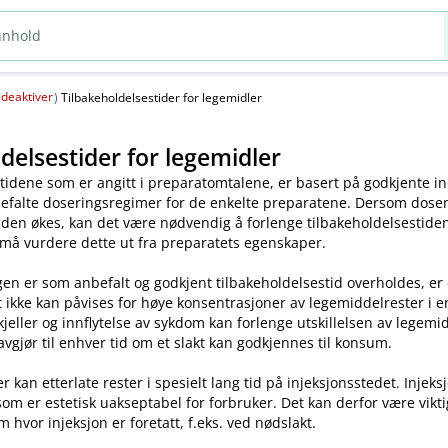
deaktiver
(
)
Tilbakeholdelsestider for legemidler
delsestider for legemidler
tidene som er angitt i preparatomtalene, er basert på godkjente ind
efalte doseringsregimer for de enkelte preparatene. Dersom dosen o
en økes, kan det være nødvendig å forlenge tilbakeholdelsestiden.
 må vurdere dette ut fra preparatets egenskaper.
en er som anbefalt og godkjent tilbakeholdelsestid overholdes, er
t ikke kan påvises for høye konsentrasjoner av legemiddelrester i enk
skjeller og innflytelse av sykdom kan forlenge utskillelsen av legem
avgjør til enhver tid om et slakt kan godkjennes til konsum.
kan etterlate rester i spesielt lang tid på injeksjonsstedet. Injeks
som er estetisk uakseptabel for forbruker. Det kan derfor være vikt
m hvor injeksjon er foretatt, f.eks. ved nødslakt.