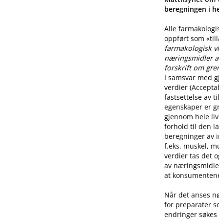
beregningen i he
Alle farmakologi
oppført som «til
farmakologisk vi
næringsmidler a
forskrift om gre
I samsvar med g
verdier (Accepta
fastsettelse av 
egenskaper er g
gjennom hele live
forhold til den l
beregninger av i
f.eks. muskel, mu
verdier tas det 
av næringsmidle
at konsumentene 
Når det anses n
for preparater s
endringer søkes 