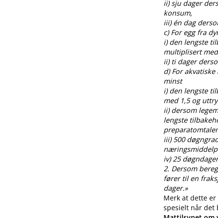
ii) sju dager de
konsum,
iii) én dag ders
c) For egg fra 
i) den lengste t
multiplisert med
ii) ti dager der
d) For akvatiske
minst
i) den lengste t
med 1,5 og uttr
ii) dersom legem
lengste tilbakeh
preparatomtalen
iii) 500 døgngra
næringsmiddelp
iv) 25 døgndager
2. Dersom beregnin
fører til en fra
dager.»
Merk at dette er
spesielt når det
Mattilsynet om v