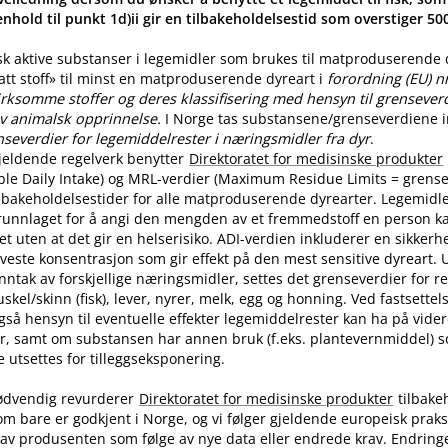
nhold til punkt 1d)ii gir en tilbakeholdelsestid som overstiger 5
sk aktive substanser i legemidler som brukes til matproduserende
latt stoff» til minst en matproduserende dyreart i
forordning (EU) n
rksomme stoffer og deres klassifisering med hensyn til grenseverdi
v animalsk opprinnelse.
I Norge tas substansene​/​grenseverdiene in
nseverdier for legemiddelrester i næringsmidler fra dyr
.
jeldende regelverk benytter
Direktoratet for medisinske produkter
ble Daily Intake) og MRL-verdier (Maximum Residue Limits = grense
tilbakeholdelsestider for alle matproduserende dyrearter. Legemidle
runnlaget for å angi den mengden av et fremmedstoff en person ka
t uten at det gir en helserisiko. ADI-verdien inkluderer en sikkerhe
aveste konsentrasjon som gir effekt på den mest sensitive dyreart. U
nntak av forskjellige næringsmidler, settes det grenseverdier for 
skel​/​skinn (fisk), lever, nyrer, melk, egg og honning. Ved fastsette
også hensyn til eventuelle effekter legemiddelrester kan ha på vide
r, samt om substansen har annen bruk (f.eks. plantevernmiddel) 
utsettes for tilleggseksponering.
ødvendig revurderer
Direktoratet for medisinske produkter
tilbake
om bare er godkjent i Norge, og vi følger gjeldende europeisk praksi
av produsenten som følge av nye data eller endrede krav. Endring