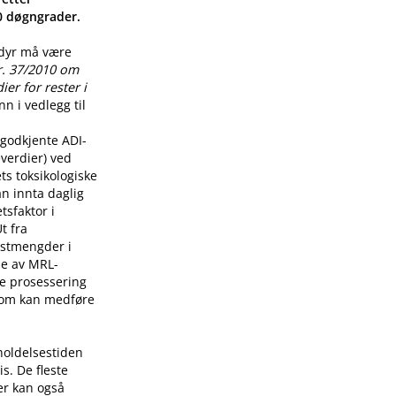
00 døgngrader.
 dyr må være
r. 37/2010 om
er for rester i
n i vedlegg til
godkjente ADI-
verdier) ved
ts toksikologiske
n innta daglig
tsfaktor i
t fra
restmengder i
lse av MRL-
re prosessering
som kan medføre
holdelsestiden
s. De fleste
er kan også