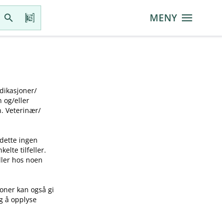
MENY
ikasjoner​/​
g​/​eller
 Veterinær​/​
 dette ingen
elte tilfeller.
idler hos noen
joner kan også gi
ig å opplyse