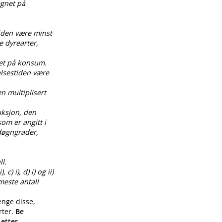
egnet på
tiden være minst
e dyrearter,
net på konsum.
elsestiden være
en multiplisert
uksjon, den
om er angitt i
0 døgngrader,
l.
) i), d) i) og ii)
meste antall
enge disse,
rter.
Be
 etter