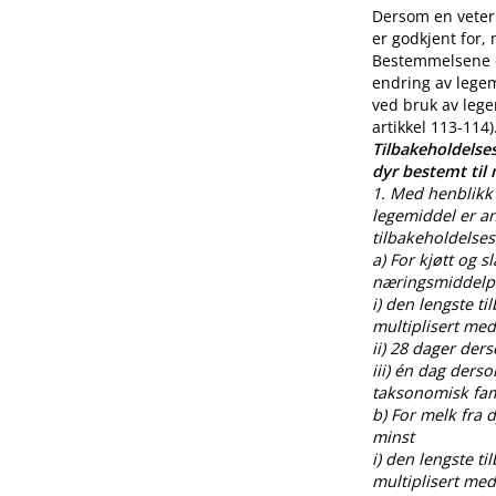
Dersom en veteri
er godkjent for,
Bestemmelsene o
endring av legem
ved bruk av lege
artikkel 113-114)
Tilbakeholdelses
dyr bestemt til
1. Med henblikk 
legemiddel er an
tilbakeholdelses
a) For kjøtt og s
næringsmiddelpr
i) den lengste t
multiplisert med
ii) 28 dager der
iii) én dag ders
taksonomisk fami
b) For melk fra
minst
i) den lengste t
multiplisert med