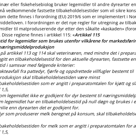
nær eller fiskehelsebiolog bruker legemidler til andre dyrearter 
 må vedkommende fastsette tilbakeholdelsestider som vil sikre ko
m dette finnes i forordning (EU) 2019/6 som er implementert i No
iddelloven. I forordningen er det nye regler for utregning av tilba
midler til matproduserende dyr etter den såkalte «kaskaden» (for
. Disse reglene finnes i artikkel 115: «
Artikkel 115
tid for legemidler som brukes utenfor vilkårene for markedsførin
 næringsmiddelproduksjon
på artikkel 113 og 114 skal veterinæren, med mindre det i prepar
gitt en tilbakeholdelsestid for den aktuelle dyrearten, fastsette en
tid i samsvar med følgende kriterier:
lakteavfall fra pattedyr, fjørfe og oppdrettede villfugler bestemt til
oduksjon skal tilbakeholdelsestiden være minst
ilbakeholdelsestiden som er angitt i preparatomtalen for kjøtt og sl
 1,5,
som legemidlet ikke er godkjent for dyr bestemt til næringsmiddel
om legemidlet har en tilbakeholdelsestid på null døgn og brukes i
lie enn dyrearten det er godkjent for.
 dyr som produserer melk beregnet på konsum, skal tilbakeholdels
ilbakeholdelsestiden for melk som er angitt i preparatomtalen for al
 1,5,