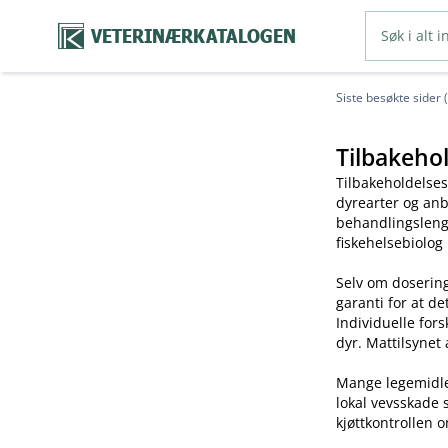
VETERINÆRKATALOGEN
Siste besøkte sider 
Tilbakehol
Tilbakeholdelses
dyrearter og anb
behandlingslengd
fiskehelsebiolog
Selv om dosering
garanti for at de
Individuelle for
dyr. Mattilsynet 
Mange legemidler 
lokal vevsskade 
kjøttkontrollen o