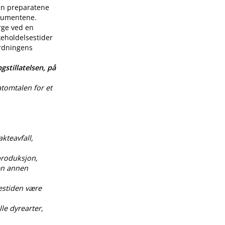
enn preparatene
nsumentene.
rge ved en
keholdelsestider
ordningens
gstillatelsen, på
atomtalen for et
akteavfall,
produksjon,
 en annen
estiden være
le dyrearter,