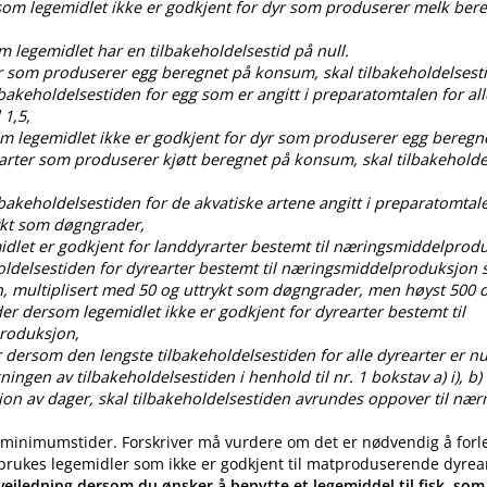
rsom legemidlet ikke er godkjent for dyr som produserer melk ber
om legemidlet har en tilbakeholdelsestid på null.
dyr som produserer egg beregnet på konsum, skal tilbakeholdelses
ilbakeholdelsestiden for egg som er angitt i preparatomtalen for all
 1,5,
som legemidlet ikke er godkjent for dyr som produserer egg bereg
 arter som produserer kjøtt beregnet på konsum, skal tilbakehold
ilbakeholdelsestiden for de akvatiske artene angitt i preparatomtal
ykt som døgngrader,
idlet er godkjent for landdyrarter bestemt til næringsmiddelprod
oldelsestiden for dyrearter bestemt til næringsmiddelproduksjon s
, multiplisert med 50 og uttrykt som døgngrader, men høyst 50
der dersom legemidlet ikke er godkjent for dyrearter bestemt til
roduksjon,
 dersom den lengste tilbakeholdelsestiden for alle dyrearter er nul
gen av tilbakeholdelsestiden i henhold til nr. 1 bokstav a) i), b) i), c
ksjon av dager, skal tilbakeholdelsestiden avrundes oppover til nær
 minimumstider. Forskriver må vurdere om det er nødvendig å forl
 brukes legemidler som ikke er godkjent til matproduserende dyrea
eiledning dersom du ønsker å benytte et legemiddel til fisk, som