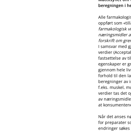
beregningen i he
Alle farmakologi
oppført som «til
farmakologisk vi
næringsmidler a
forskrift om gre
I samsvar med g
verdier (Accepta
fastsettelse av 
egenskaper er g
gjennom hele live
forhold til den l
beregninger av i
f.eks. muskel, mu
verdier tas det 
av næringsmidle
at konsumentene 
Når det anses n
for preparater s
endringer søkes 