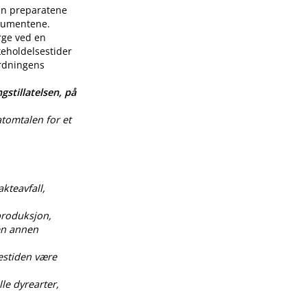
enn preparatene
nsumentene.
rge ved en
keholdelsestider
ordningens
gstillatelsen, på
atomtalen for et
akteavfall,
produksjon,
 en annen
estiden være
le dyrearter,