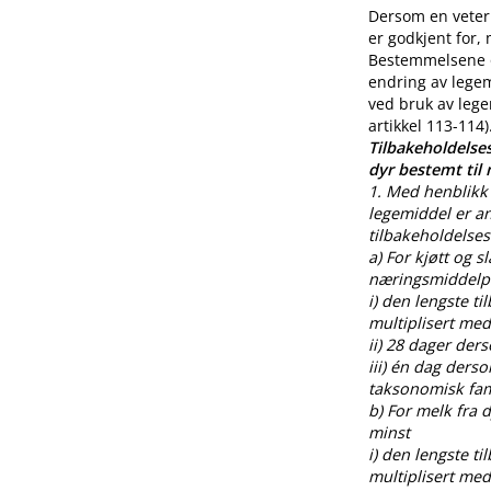
Dersom en veteri
er godkjent for,
Bestemmelsene o
endring av legem
ved bruk av lege
artikkel 113-114)
Tilbakeholdelses
dyr bestemt til
1. Med henblikk 
legemiddel er an
tilbakeholdelses
a) For kjøtt og s
næringsmiddelpr
i) den lengste t
multiplisert med
ii) 28 dager der
iii) én dag ders
taksonomisk fami
b) For melk fra
minst
i) den lengste t
multiplisert med