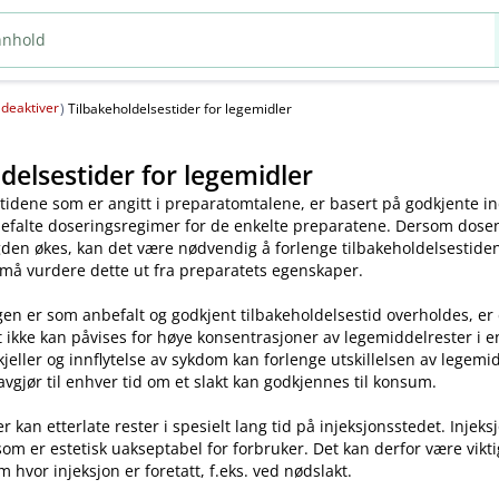
deaktiver
(
)
Tilbakeholdelsestider for legemidler
delsestider for legemidler
tidene som er angitt i preparatomtalene, er basert på godkjente ind
efalte doseringsregimer for de enkelte preparatene. Dersom dosen o
en økes, kan det være nødvendig å forlenge tilbakeholdelsestiden.
 må vurdere dette ut fra preparatets egenskaper.
en er som anbefalt og godkjent tilbakeholdelsestid overholdes, er
t ikke kan påvises for høye konsentrasjoner av legemiddelrester i enk
skjeller og innflytelse av sykdom kan forlenge utskillelsen av legem
avgjør til enhver tid om et slakt kan godkjennes til konsum.
kan etterlate rester i spesielt lang tid på injeksjonsstedet. Injeks
som er estetisk uakseptabel for forbruker. Det kan derfor være vikt
m hvor injeksjon er foretatt, f.eks. ved nødslakt.