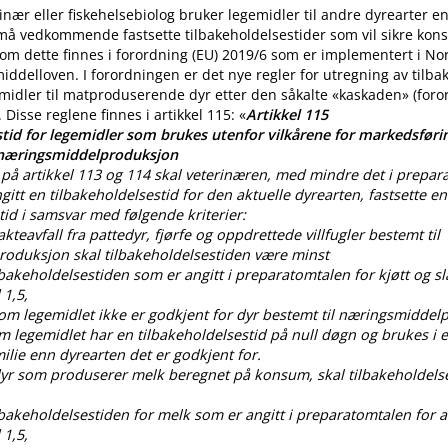
nær eller fiskehelsebiolog bruker legemidler til andre dyrearter 
 må vedkommende fastsette tilbakeholdelsestider som vil sikre ko
m dette finnes i forordning (EU) 2019/6 som er implementert i No
iddelloven. I forordningen er det nye regler for utregning av tilba
midler til matproduserende dyr etter den såkalte «kaskaden» (for
. Disse reglene finnes i artikkel 115: «
Artikkel 115
tid for legemidler som brukes utenfor vilkårene for markedsførin
 næringsmiddelproduksjon
på artikkel 113 og 114 skal veterinæren, med mindre det i prepar
gitt en tilbakeholdelsestid for den aktuelle dyrearten, fastsette en
tid i samsvar med følgende kriterier:
lakteavfall fra pattedyr, fjørfe og oppdrettede villfugler bestemt til
oduksjon skal tilbakeholdelsestiden være minst
ilbakeholdelsestiden som er angitt i preparatomtalen for kjøtt og sl
 1,5,
som legemidlet ikke er godkjent for dyr bestemt til næringsmiddel
om legemidlet har en tilbakeholdelsestid på null døgn og brukes i
lie enn dyrearten det er godkjent for.
 dyr som produserer melk beregnet på konsum, skal tilbakeholdels
ilbakeholdelsestiden for melk som er angitt i preparatomtalen for al
 1,5,