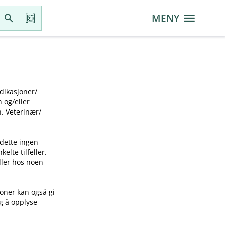
MENY
ikasjoner​/​
g​/​eller
 Veterinær​/​
 dette ingen
elte tilfeller.
idler hos noen
joner kan også gi
ig å opplyse