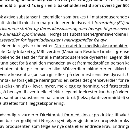
nhold til punkt 1d)ii gir en tilbakeholdelsestid som overstiger 5
sk aktive substanser i legemidler som brukes til matproduserende
latt stoff» til minst en matproduserende dyreart i
forordning (EU) n
rksomme stoffer og deres klassifisering med hensyn til grenseverdi
v animalsk opprinnelse.
I Norge tas substansene​/​grenseverdiene in
nseverdier for legemiddelrester i næringsmidler fra dyr
.
jeldende regelverk benytter
Direktoratet for medisinske produkter
ble Daily Intake) og MRL-verdier (Maximum Residue Limits = grense
tilbakeholdelsestider for alle matproduserende dyrearter. Legemidle
runnlaget for å angi den mengden av et fremmedstoff en person ka
t uten at det gir en helserisiko. ADI-verdien inkluderer en sikkerhe
aveste konsentrasjon som gir effekt på den mest sensitive dyreart. U
nntak av forskjellige næringsmidler, settes det grenseverdier for 
skel​/​skinn (fisk), lever, nyrer, melk, egg og honning. Ved fastsette
også hensyn til eventuelle effekter legemiddelrester kan ha på vide
r, samt om substansen har annen bruk (f.eks. plantevernmiddel) 
utsettes for tilleggseksponering.
ødvendig revurderer
Direktoratet for medisinske produkter
tilbake
om bare er godkjent i Norge, og vi følger gjeldende europeisk praksi
av produsenten som følge av nye data eller endrede krav. Endring