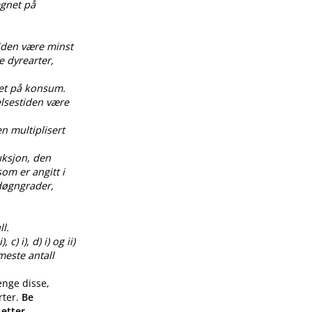
egnet på
tiden være minst
e dyrearter,
net på konsum.
elsestiden være
en multiplisert
uksjon, den
om er angitt i
0 døgngrader,
l.
) i), d) i) og ii)
meste antall
enge disse,
rter.
Be
 etter