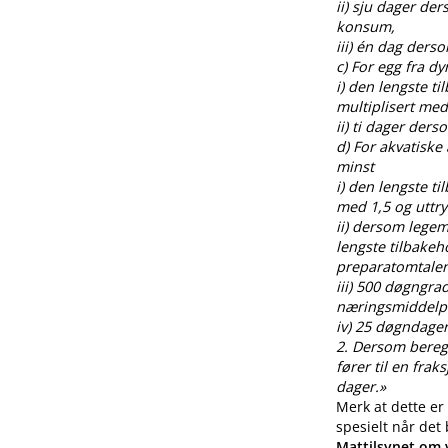
ii) sju dager de
konsum,
iii) én dag ders
c) For egg fra 
i) den lengste t
multiplisert med
ii) ti dager der
d) For akvatiske
minst
i) den lengste t
med 1,5 og uttr
ii) dersom legem
lengste tilbakeh
preparatomtalen
iii) 500 døgngra
næringsmiddelp
iv) 25 døgndager
2. Dersom beregnin
fører til en fra
dager.»
Merk at dette er
spesielt når det
Mattilsynet om v