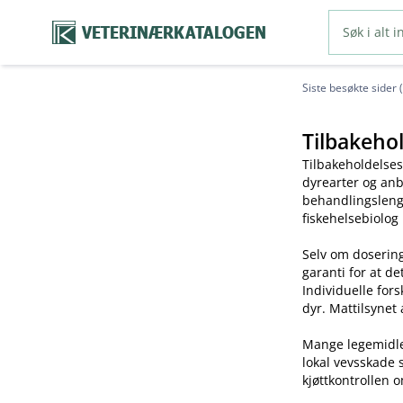
VETERINÆRKATALOGEN
Siste besøkte sider 
Tilbakehol
Tilbakeholdelses
dyrearter og anb
behandlingslengd
fiskehelsebiolog
Selv om dosering
garanti for at de
Individuelle for
dyr. Mattilsynet 
Mange legemidler 
lokal vevsskade 
kjøttkontrollen o