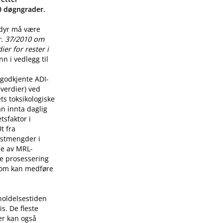
00 døgngrader.
 dyr må være
r. 37/2010 om
er for rester i
n i vedlegg til
godkjente ADI-
verdier) ved
ts toksikologiske
n innta daglig
tsfaktor i
t fra
restmengder i
lse av MRL-
re prosessering
som kan medføre
holdelsestiden
s. De fleste
er kan også