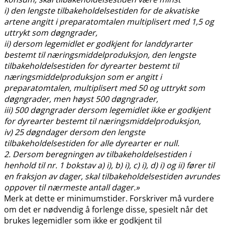
i) den lengste tilbakeholdelsestiden for de akvatiske
artene angitt i preparatomtalen multiplisert med 1,5 og
uttrykt som døgngrader,
ii) dersom legemidlet er godkjent for landdyrarter
bestemt til næringsmiddelproduksjon, den lengste
tilbakeholdelsestiden for dyrearter bestemt til
næringsmiddelproduksjon som er angitt i
preparatomtalen, multiplisert med 50 og uttrykt som
døgngrader, men høyst 500 døgngrader,
iii) 500 døgngrader dersom legemidlet ikke er godkjent
for dyrearter bestemt til næringsmiddelproduksjon,
iv) 25 døgndager dersom den lengste
tilbakeholdelsestiden for alle dyrearter er null.
2. Dersom beregningen av tilbakeholdelsestiden i
henhold til nr. 1 bokstav a) i), b) i), c) i), d) i) og ii) fører til
en fraksjon av dager, skal tilbakeholdelsestiden avrundes
oppover til nærmeste antall dager.»
Merk at dette er minimumstider. Forskriver må vurdere
om det er nødvendig å forlenge disse, spesielt når det
brukes legemidler som ikke er godkjent til