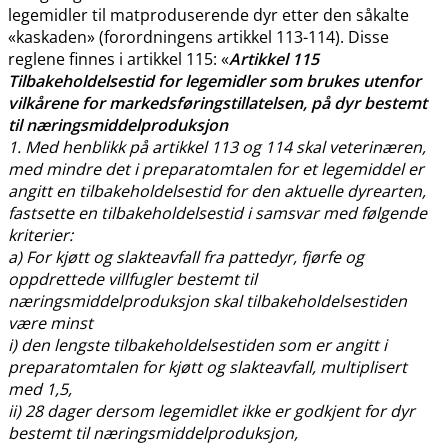
legemidler til matproduserende dyr etter den såkalte
«kaskaden» (forordningens artikkel 113-114). Disse
reglene finnes i artikkel 115: «
Artikkel 115
Tilbakeholdelsestid for legemidler som brukes utenfor
vilkårene for markedsføringstillatelsen, på dyr bestemt
til næringsmiddelproduksjon
1. Med henblikk på artikkel 113 og 114 skal veterinæren,
med mindre det i preparatomtalen for et legemiddel er
angitt en tilbakeholdelsestid for den aktuelle dyrearten,
fastsette en tilbakeholdelsestid i samsvar med følgende
kriterier:
a) For kjøtt og slakteavfall fra pattedyr, fjørfe og
oppdrettede villfugler bestemt til
næringsmiddelproduksjon skal tilbakeholdelsestiden
være minst
i) den lengste tilbakeholdelsestiden som er angitt i
preparatomtalen for kjøtt og slakteavfall, multiplisert
med 1,5,
ii) 28 dager dersom legemidlet ikke er godkjent for dyr
bestemt til næringsmiddelproduksjon,