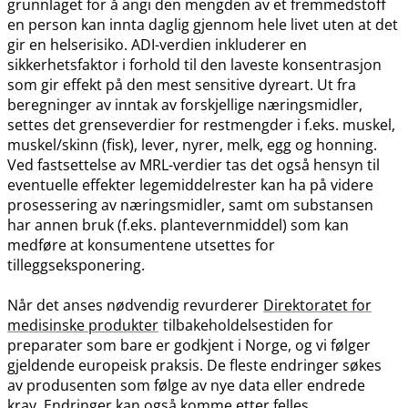
grunnlaget for å angi den mengden av et fremmedstoff
en person kan innta daglig gjennom hele livet uten at det
gir en helserisiko. ADI-verdien inkluderer en
sikkerhetsfaktor i forhold til den laveste konsentrasjon
som gir effekt på den mest sensitive dyreart. Ut fra
beregninger av inntak av forskjellige næringsmidler,
settes det grenseverdier for restmengder i f.eks. muskel,
muskel​/​skinn (fisk), lever, nyrer, melk, egg og honning.
Ved fastsettelse av MRL-verdier tas det også hensyn til
eventuelle effekter legemiddelrester kan ha på videre
prosessering av næringsmidler, samt om substansen
har annen bruk (f.eks. plantevernmiddel) som kan
medføre at konsumentene utsettes for
tilleggseksponering.
Når det anses nødvendig revurderer
Direktoratet for
medisinske produkter
tilbakeholdelsestiden for
preparater som bare er godkjent i Norge, og vi følger
gjeldende europeisk praksis. De fleste endringer søkes
av produsenten som følge av nye data eller endrede
krav. Endringer kan også komme etter felles