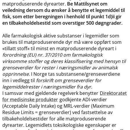
matproduserende dyrearter.
Be Mattilsynet om
veiledning dersom du ønsker å benytte et legemiddel til
fisk, som etter beregningen i henhold til punkt 1d)ii gir
en tilbakeholdelsestid som overstiger 500 døgngrader.
Alle farmakologisk aktive substanser i legemidler som
brukes til matproduserende dyr må være oppført som
«tillatt stoff» til minst en matproduserende dyreart i
forordning (EU) nr. 37/2010 om farmakologisk
virksomme stoffer og deres klassifisering med hensyn til
grenseverdier for rester i næringsmidler av animalsk
opprinnelse.
I Norge tas substansene​/​grenseverdiene
inn i vedlegg til
forskrift om grenseverdier for
legemiddelrester i næringsmidler fra dyr
.
I samsvar med gjeldende regelverk benytter
Direktoratet
for medisinske produkter
godkjente ADI-verdier
(Acceptable Daily Intake) og MRL-verdier (Maximum
Residue Limits = grenseverdier) ved fastsettelse av
tilbakeholdelsestider for alle matproduserende
dyrearter. Legemidlets toksikologiske egenskaper er