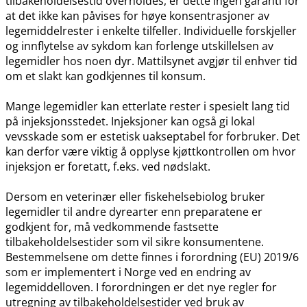
tilbakeholdelsestid overholdes, er dette ingen garanti for
at det ikke kan påvises for høye konsentrasjoner av
legemiddelrester i enkelte tilfeller. Individuelle forskjeller
og innflytelse av sykdom kan forlenge utskillelsen av
legemidler hos noen dyr. Mattilsynet avgjør til enhver tid
om et slakt kan godkjennes til konsum.
Mange legemidler kan etterlate rester i spesielt lang tid
på injeksjonsstedet. Injeksjoner kan også gi lokal
vevsskade som er estetisk uakseptabel for forbruker. Det
kan derfor være viktig å opplyse kjøttkontrollen om hvor
injeksjon er foretatt, f.eks. ved nødslakt.
Dersom en veterinær eller fiskehelsebiolog bruker
legemidler til andre dyrearter enn preparatene er
godkjent for, må vedkommende fastsette
tilbakeholdelsestider som vil sikre konsumentene.
Bestemmelsene om dette finnes i forordning (EU) 2019/6
som er implementert i Norge ved en endring av
legemiddelloven. I forordningen er det nye regler for
utregning av tilbakeholdelsestider ved bruk av