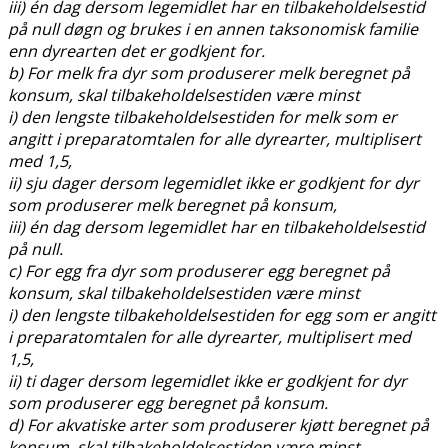
iii) én dag dersom legemidlet har en tilbakeholdelsestid
på null døgn og brukes i en annen taksonomisk familie
enn dyrearten det er godkjent for.
b) For melk fra dyr som produserer melk beregnet på
konsum, skal tilbakeholdelsestiden være minst
i) den lengste tilbakeholdelsestiden for melk som er
angitt i preparatomtalen for alle dyrearter, multiplisert
med 1,5,
ii) sju dager dersom legemidlet ikke er godkjent for dyr
som produserer melk beregnet på konsum,
iii) én dag dersom legemidlet har en tilbakeholdelsestid
på null.
c) For egg fra dyr som produserer egg beregnet på
konsum, skal tilbakeholdelsestiden være minst
i) den lengste tilbakeholdelsestiden for egg som er angitt
i preparatomtalen for alle dyrearter, multiplisert med
1,5,
ii) ti dager dersom legemidlet ikke er godkjent for dyr
som produserer egg beregnet på konsum.
d) For akvatiske arter som produserer kjøtt beregnet på
konsum, skal tilbakeholdelsestiden være minst