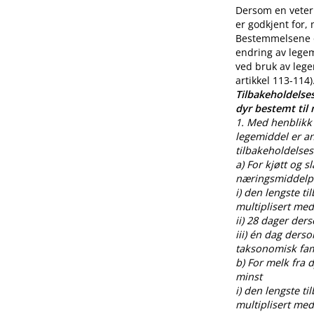
Dersom en veteri
er godkjent for,
Bestemmelsene o
endring av legem
ved bruk av lege
artikkel 113-114)
Tilbakeholdelses
dyr bestemt til
1. Med henblikk 
legemiddel er an
tilbakeholdelses
a) For kjøtt og s
næringsmiddelpr
i) den lengste t
multiplisert med
ii) 28 dager der
iii) én dag ders
taksonomisk fami
b) For melk fra
minst
i) den lengste t
multiplisert med