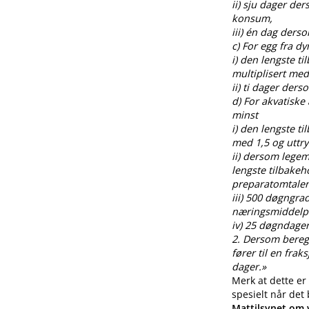
ii) sju dager de
konsum,
iii) én dag ders
c) For egg fra 
i) den lengste t
multiplisert med
ii) ti dager der
d) For akvatiske
minst
i) den lengste t
med 1,5 og uttr
ii) dersom legem
lengste tilbakeh
preparatomtalen
iii) 500 døgngra
næringsmiddelp
iv) 25 døgndager
2. Dersom beregnin
fører til en fra
dager.»
Merk at dette er
spesielt når det
Mattilsynet om v