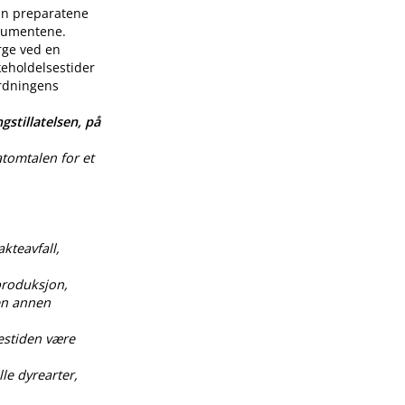
enn preparatene
nsumentene.
rge ved en
keholdelsestider
ordningens
gstillatelsen, på
atomtalen for et
akteavfall,
produksjon,
 en annen
estiden være
le dyrearter,