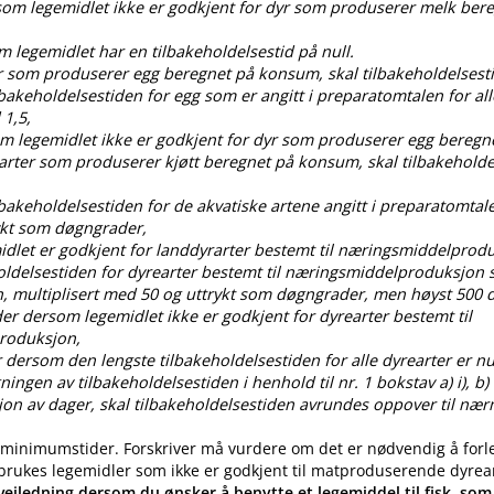
rsom legemidlet ikke er godkjent for dyr som produserer melk ber
om legemidlet har en tilbakeholdelsestid på null.
dyr som produserer egg beregnet på konsum, skal tilbakeholdelses
ilbakeholdelsestiden for egg som er angitt i preparatomtalen for all
 1,5,
som legemidlet ikke er godkjent for dyr som produserer egg bereg
 arter som produserer kjøtt beregnet på konsum, skal tilbakehold
ilbakeholdelsestiden for de akvatiske artene angitt i preparatomtal
ykt som døgngrader,
idlet er godkjent for landdyrarter bestemt til næringsmiddelprod
oldelsestiden for dyrearter bestemt til næringsmiddelproduksjon s
, multiplisert med 50 og uttrykt som døgngrader, men høyst 50
der dersom legemidlet ikke er godkjent for dyrearter bestemt til
roduksjon,
 dersom den lengste tilbakeholdelsestiden for alle dyrearter er nul
gen av tilbakeholdelsestiden i henhold til nr. 1 bokstav a) i), b) i), c
ksjon av dager, skal tilbakeholdelsestiden avrundes oppover til nær
 minimumstider. Forskriver må vurdere om det er nødvendig å forl
 brukes legemidler som ikke er godkjent til matproduserende dyrea
eiledning dersom du ønsker å benytte et legemiddel til fisk, som