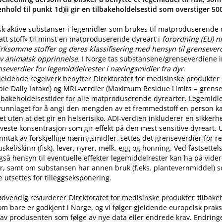
nhold til punkt 1d)ii gir en tilbakeholdelsestid som overstiger 5
sk aktive substanser i legemidler som brukes til matproduserende
latt stoff» til minst en matproduserende dyreart i
forordning (EU) n
rksomme stoffer og deres klassifisering med hensyn til grenseverdi
v animalsk opprinnelse.
I Norge tas substansene​/​grenseverdiene in
nseverdier for legemiddelrester i næringsmidler fra dyr
.
jeldende regelverk benytter
Direktoratet for medisinske produkter
ble Daily Intake) og MRL-verdier (Maximum Residue Limits = grense
tilbakeholdelsestider for alle matproduserende dyrearter. Legemidle
runnlaget for å angi den mengden av et fremmedstoff en person ka
t uten at det gir en helserisiko. ADI-verdien inkluderer en sikkerhe
aveste konsentrasjon som gir effekt på den mest sensitive dyreart. U
nntak av forskjellige næringsmidler, settes det grenseverdier for 
skel​/​skinn (fisk), lever, nyrer, melk, egg og honning. Ved fastsette
også hensyn til eventuelle effekter legemiddelrester kan ha på vide
r, samt om substansen har annen bruk (f.eks. plantevernmiddel) 
utsettes for tilleggseksponering.
ødvendig revurderer
Direktoratet for medisinske produkter
tilbake
om bare er godkjent i Norge, og vi følger gjeldende europeisk praksi
av produsenten som følge av nye data eller endrede krav. Endring