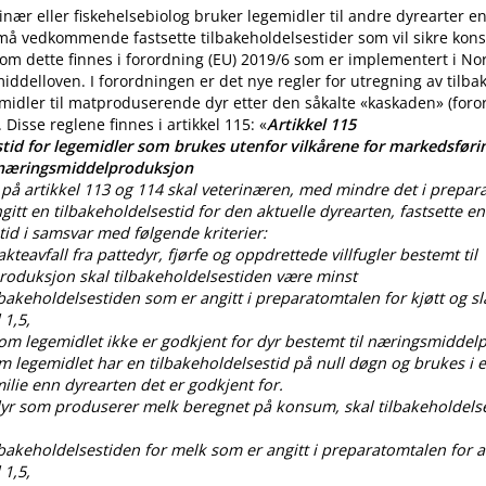
nær eller fiskehelsebiolog bruker legemidler til andre dyrearter 
 må vedkommende fastsette tilbakeholdelsestider som vil sikre ko
m dette finnes i forordning (EU) 2019/6 som er implementert i No
iddelloven. I forordningen er det nye regler for utregning av tilba
midler til matproduserende dyr etter den såkalte «kaskaden» (for
. Disse reglene finnes i artikkel 115: «
Artikkel 115
tid for legemidler som brukes utenfor vilkårene for markedsførin
 næringsmiddelproduksjon
på artikkel 113 og 114 skal veterinæren, med mindre det i prepar
gitt en tilbakeholdelsestid for den aktuelle dyrearten, fastsette en
tid i samsvar med følgende kriterier:
lakteavfall fra pattedyr, fjørfe og oppdrettede villfugler bestemt til
oduksjon skal tilbakeholdelsestiden være minst
ilbakeholdelsestiden som er angitt i preparatomtalen for kjøtt og sl
 1,5,
som legemidlet ikke er godkjent for dyr bestemt til næringsmiddel
om legemidlet har en tilbakeholdelsestid på null døgn og brukes i
lie enn dyrearten det er godkjent for.
 dyr som produserer melk beregnet på konsum, skal tilbakeholdels
ilbakeholdelsestiden for melk som er angitt i preparatomtalen for al
 1,5,