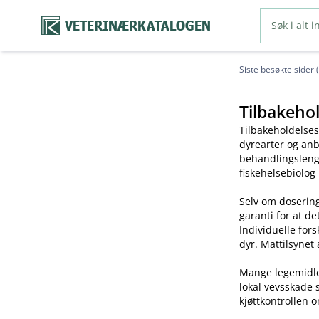
VETERINÆRKATALOGEN
Siste besøkte sider 
Tilbakehol
Tilbakeholdelses
dyrearter og anb
behandlingslengd
fiskehelsebiolog
Selv om dosering
garanti for at de
Individuelle for
dyr. Mattilsynet 
Mange legemidler 
lokal vevsskade 
kjøttkontrollen o