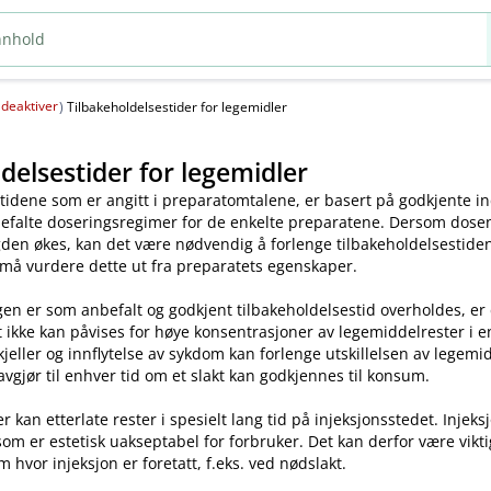
deaktiver
(
)
Tilbakeholdelsestider for legemidler
delsestider for legemidler
tidene som er angitt i preparatomtalene, er basert på godkjente ind
efalte doseringsregimer for de enkelte preparatene. Dersom dosen o
en økes, kan det være nødvendig å forlenge tilbakeholdelsestiden.
 må vurdere dette ut fra preparatets egenskaper.
en er som anbefalt og godkjent tilbakeholdelsestid overholdes, er
t ikke kan påvises for høye konsentrasjoner av legemiddelrester i enk
skjeller og innflytelse av sykdom kan forlenge utskillelsen av legem
avgjør til enhver tid om et slakt kan godkjennes til konsum.
kan etterlate rester i spesielt lang tid på injeksjonsstedet. Injeks
som er estetisk uakseptabel for forbruker. Det kan derfor være vikt
m hvor injeksjon er foretatt, f.eks. ved nødslakt.