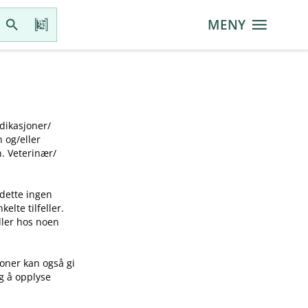
MENY
ikasjoner​/​
g​/​eller
 Veterinær​/​
 dette ingen
elte tilfeller.
idler hos noen
joner kan også gi
ig å opplyse