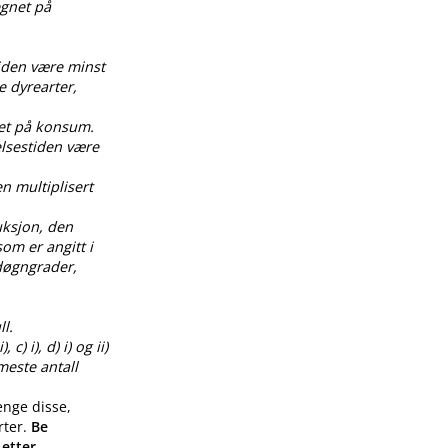
egnet på
tiden være minst
e dyrearter,
net på konsum.
elsestiden være
en multiplisert
uksjon, den
om er angitt i
0 døgngrader,
l.
) i), d) i) og ii)
meste antall
enge disse,
rter.
Be
 etter