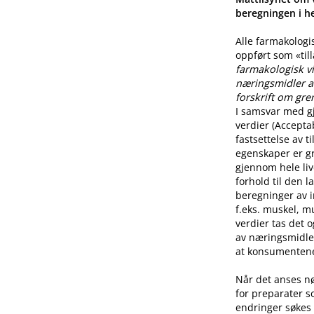
beregningen i he
Alle farmakologi
oppført som «til
farmakologisk vi
næringsmidler a
forskrift om gre
I samsvar med g
verdier (Accepta
fastsettelse av 
egenskaper er g
gjennom hele live
forhold til den l
beregninger av i
f.eks. muskel, mu
verdier tas det 
av næringsmidle
at konsumentene 
Når det anses n
for preparater s
endringer søkes 