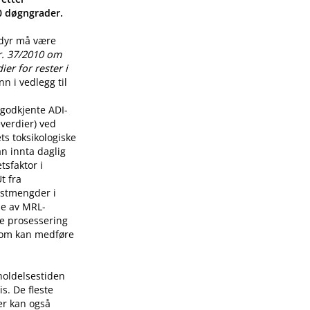
00 døgngrader.
 dyr må være
r. 37/2010 om
er for rester i
n i vedlegg til
godkjente ADI-
verdier) ved
ts toksikologiske
n innta daglig
tsfaktor i
t fra
restmengder i
lse av MRL-
re prosessering
som kan medføre
holdelsestiden
s. De fleste
er kan også