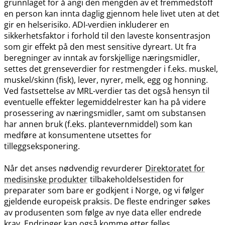
grunnlaget for å angi den mengden av et fremmedstoff
en person kan innta daglig gjennom hele livet uten at det
gir en helserisiko. ADI-verdien inkluderer en
sikkerhetsfaktor i forhold til den laveste konsentrasjon
som gir effekt på den mest sensitive dyreart. Ut fra
beregninger av inntak av forskjellige næringsmidler,
settes det grenseverdier for restmengder i f.eks. muskel,
muskel​/​skinn (fisk), lever, nyrer, melk, egg og honning.
Ved fastsettelse av MRL-verdier tas det også hensyn til
eventuelle effekter legemiddelrester kan ha på videre
prosessering av næringsmidler, samt om substansen
har annen bruk (f.eks. plantevernmiddel) som kan
medføre at konsumentene utsettes for
tilleggseksponering.
Når det anses nødvendig revurderer
Direktoratet for
medisinske produkter
tilbakeholdelsestiden for
preparater som bare er godkjent i Norge, og vi følger
gjeldende europeisk praksis. De fleste endringer søkes
av produsenten som følge av nye data eller endrede
krav. Endringer kan også komme etter felles