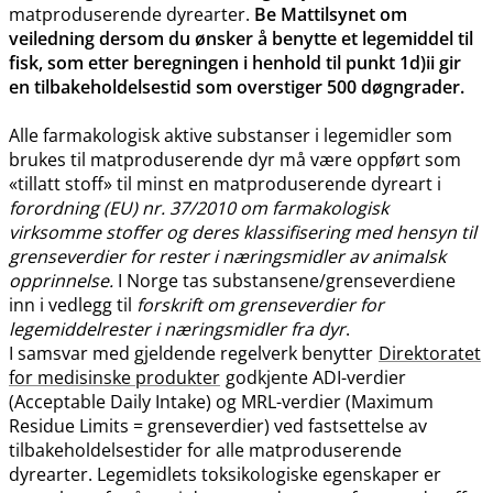
matproduserende dyrearter.
Be Mattilsynet om
veiledning dersom du ønsker å benytte et legemiddel til
fisk, som etter beregningen i henhold til punkt 1d)ii gir
en tilbakeholdelsestid som overstiger 500 døgngrader.
Alle farmakologisk aktive substanser i legemidler som
brukes til matproduserende dyr må være oppført som
«tillatt stoff» til minst en matproduserende dyreart i
forordning (EU) nr. 37/2010 om farmakologisk
virksomme stoffer og deres klassifisering med hensyn til
grenseverdier for rester i næringsmidler av animalsk
opprinnelse.
I Norge tas substansene​/​grenseverdiene
inn i vedlegg til
forskrift om grenseverdier for
legemiddelrester i næringsmidler fra dyr
.
I samsvar med gjeldende regelverk benytter
Direktoratet
for medisinske produkter
godkjente ADI-verdier
(Acceptable Daily Intake) og MRL-verdier (Maximum
Residue Limits = grenseverdier) ved fastsettelse av
tilbakeholdelsestider for alle matproduserende
dyrearter. Legemidlets toksikologiske egenskaper er