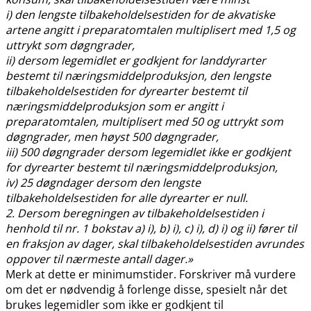
i) den lengste tilbakeholdelsestiden for de akvatiske
artene angitt i preparatomtalen multiplisert med 1,5 og
uttrykt som døgngrader,
ii) dersom legemidlet er godkjent for landdyrarter
bestemt til næringsmiddelproduksjon, den lengste
tilbakeholdelsestiden for dyrearter bestemt til
næringsmiddelproduksjon som er angitt i
preparatomtalen, multiplisert med 50 og uttrykt som
døgngrader, men høyst 500 døgngrader,
iii) 500 døgngrader dersom legemidlet ikke er godkjent
for dyrearter bestemt til næringsmiddelproduksjon,
iv) 25 døgndager dersom den lengste
tilbakeholdelsestiden for alle dyrearter er null.
2. Dersom beregningen av tilbakeholdelsestiden i
henhold til nr. 1 bokstav a) i), b) i), c) i), d) i) og ii) fører til
en fraksjon av dager, skal tilbakeholdelsestiden avrundes
oppover til nærmeste antall dager.»
Merk at dette er minimumstider. Forskriver må vurdere
om det er nødvendig å forlenge disse, spesielt når det
brukes legemidler som ikke er godkjent til