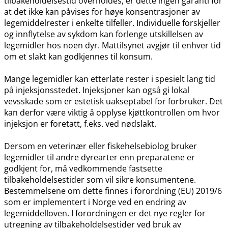
tilbakeholdelsestid overholdes, er dette ingen garanti for
at det ikke kan påvises for høye konsentrasjoner av
legemiddelrester i enkelte tilfeller. Individuelle forskjeller
og innflytelse av sykdom kan forlenge utskillelsen av
legemidler hos noen dyr. Mattilsynet avgjør til enhver tid
om et slakt kan godkjennes til konsum.
Mange legemidler kan etterlate rester i spesielt lang tid
på injeksjonsstedet. Injeksjoner kan også gi lokal
vevsskade som er estetisk uakseptabel for forbruker. Det
kan derfor være viktig å opplyse kjøttkontrollen om hvor
injeksjon er foretatt, f.eks. ved nødslakt.
Dersom en veterinær eller fiskehelsebiolog bruker
legemidler til andre dyrearter enn preparatene er
godkjent for, må vedkommende fastsette
tilbakeholdelsestider som vil sikre konsumentene.
Bestemmelsene om dette finnes i forordning (EU) 2019/6
som er implementert i Norge ved en endring av
legemiddelloven. I forordningen er det nye regler for
utregning av tilbakeholdelsestider ved bruk av