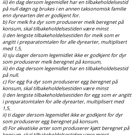
iii) én dag dersom legemidlet har en tilbakeholdelsestid
på null døgn og brukes i en annen taksonomisk familie
enn dyrearten det er godkjent for.
b) For melk fra dyr som produserer melk beregnet på
konsum, skal tilbakeholdelsestiden være minst
i) den lengste tilbakeholdelsestiden for melk som er
angitt i preparatomtalen for alle dyrearter, multiplisert
med 1,5,
ii) sju dager dersom legemidlet ikke er godkjent for dyr
som produserer melk beregnet på konsum,
iii) én dag dersom legemidlet har en tilbakeholdelsestid
på null.
c) For egg fra dyr som produserer egg beregnet på
konsum, skal tilbakeholdelsestiden være minst
i) den lengste tilbakeholdelsestiden for egg som er angitt
i preparatomtalen for alle dyrearter, multiplisert med
1,5,
ii) ti dager dersom legemidlet ikke er godkjent for dyr
som produserer egg beregnet på konsum.
d) For akvatiske arter som produserer kjøtt beregnet på
konsum, skal tilbakeholdelsestiden være minst