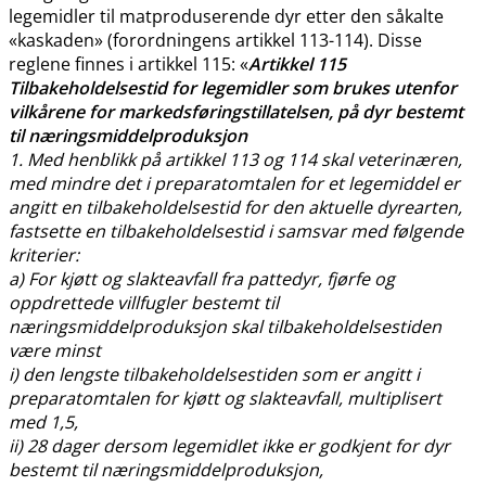
legemidler til matproduserende dyr etter den såkalte
«kaskaden» (forordningens artikkel 113-114). Disse
reglene finnes i artikkel 115: «
Artikkel 115
Tilbakeholdelsestid for legemidler som brukes utenfor
vilkårene for markedsføringstillatelsen, på dyr bestemt
til næringsmiddelproduksjon
1. Med henblikk på artikkel 113 og 114 skal veterinæren,
med mindre det i preparatomtalen for et legemiddel er
angitt en tilbakeholdelsestid for den aktuelle dyrearten,
fastsette en tilbakeholdelsestid i samsvar med følgende
kriterier:
a) For kjøtt og slakteavfall fra pattedyr, fjørfe og
oppdrettede villfugler bestemt til
næringsmiddelproduksjon skal tilbakeholdelsestiden
være minst
i) den lengste tilbakeholdelsestiden som er angitt i
preparatomtalen for kjøtt og slakteavfall, multiplisert
med 1,5,
ii) 28 dager dersom legemidlet ikke er godkjent for dyr
bestemt til næringsmiddelproduksjon,