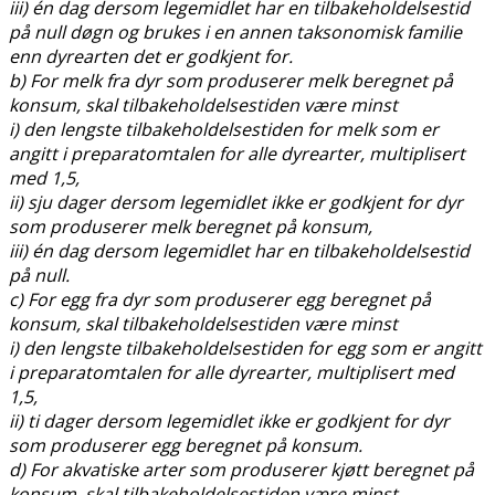
iii) én dag dersom legemidlet har en tilbakeholdelsestid
på null døgn og brukes i en annen taksonomisk familie
enn dyrearten det er godkjent for.
b) For melk fra dyr som produserer melk beregnet på
konsum, skal tilbakeholdelsestiden være minst
i) den lengste tilbakeholdelsestiden for melk som er
angitt i preparatomtalen for alle dyrearter, multiplisert
med 1,5,
ii) sju dager dersom legemidlet ikke er godkjent for dyr
som produserer melk beregnet på konsum,
iii) én dag dersom legemidlet har en tilbakeholdelsestid
på null.
c) For egg fra dyr som produserer egg beregnet på
konsum, skal tilbakeholdelsestiden være minst
i) den lengste tilbakeholdelsestiden for egg som er angitt
i preparatomtalen for alle dyrearter, multiplisert med
1,5,
ii) ti dager dersom legemidlet ikke er godkjent for dyr
som produserer egg beregnet på konsum.
d) For akvatiske arter som produserer kjøtt beregnet på
konsum, skal tilbakeholdelsestiden være minst