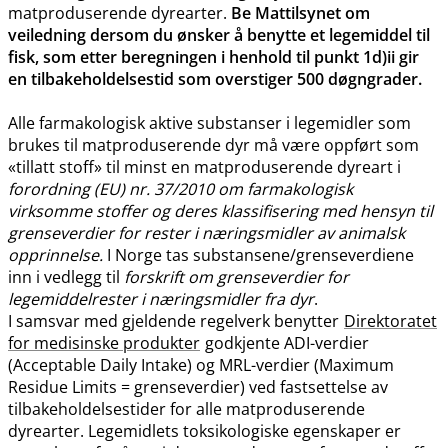
matproduserende dyrearter.
Be Mattilsynet om
veiledning dersom du ønsker å benytte et legemiddel til
fisk, som etter beregningen i henhold til punkt 1d)ii gir
en tilbakeholdelsestid som overstiger 500 døgngrader.
Alle farmakologisk aktive substanser i legemidler som
brukes til matproduserende dyr må være oppført som
«tillatt stoff» til minst en matproduserende dyreart i
forordning (EU) nr. 37/2010 om farmakologisk
virksomme stoffer og deres klassifisering med hensyn til
grenseverdier for rester i næringsmidler av animalsk
opprinnelse.
I Norge tas substansene​/​grenseverdiene
inn i vedlegg til
forskrift om grenseverdier for
legemiddelrester i næringsmidler fra dyr
.
I samsvar med gjeldende regelverk benytter
Direktoratet
for medisinske produkter
godkjente ADI-verdier
(Acceptable Daily Intake) og MRL-verdier (Maximum
Residue Limits = grenseverdier) ved fastsettelse av
tilbakeholdelsestider for alle matproduserende
dyrearter. Legemidlets toksikologiske egenskaper er