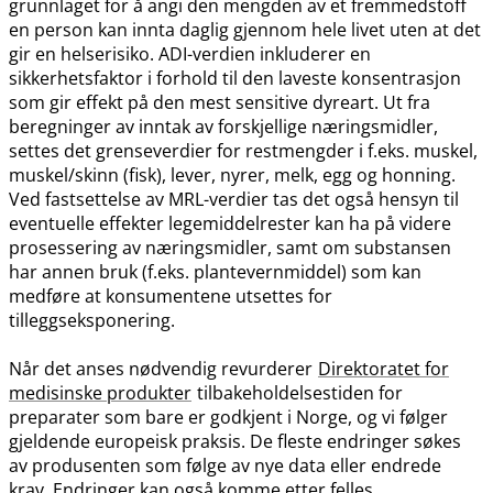
grunnlaget for å angi den mengden av et fremmedstoff
en person kan innta daglig gjennom hele livet uten at det
gir en helserisiko. ADI-verdien inkluderer en
sikkerhetsfaktor i forhold til den laveste konsentrasjon
som gir effekt på den mest sensitive dyreart. Ut fra
beregninger av inntak av forskjellige næringsmidler,
settes det grenseverdier for restmengder i f.eks. muskel,
muskel​/​skinn (fisk), lever, nyrer, melk, egg og honning.
Ved fastsettelse av MRL-verdier tas det også hensyn til
eventuelle effekter legemiddelrester kan ha på videre
prosessering av næringsmidler, samt om substansen
har annen bruk (f.eks. plantevernmiddel) som kan
medføre at konsumentene utsettes for
tilleggseksponering.
Når det anses nødvendig revurderer
Direktoratet for
medisinske produkter
tilbakeholdelsestiden for
preparater som bare er godkjent i Norge, og vi følger
gjeldende europeisk praksis. De fleste endringer søkes
av produsenten som følge av nye data eller endrede
krav. Endringer kan også komme etter felles