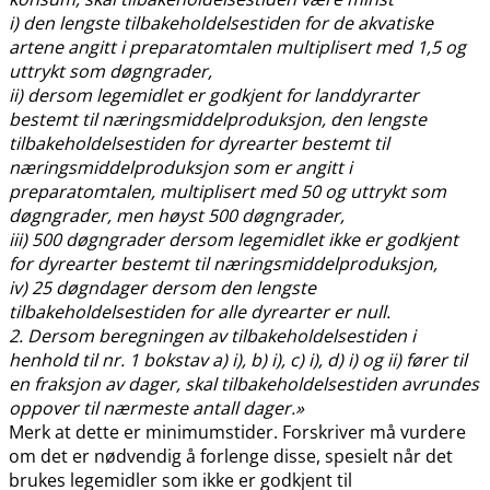
i) den lengste tilbakeholdelsestiden for de akvatiske
artene angitt i preparatomtalen multiplisert med 1,5 og
uttrykt som døgngrader,
ii) dersom legemidlet er godkjent for landdyrarter
bestemt til næringsmiddelproduksjon, den lengste
tilbakeholdelsestiden for dyrearter bestemt til
næringsmiddelproduksjon som er angitt i
preparatomtalen, multiplisert med 50 og uttrykt som
døgngrader, men høyst 500 døgngrader,
iii) 500 døgngrader dersom legemidlet ikke er godkjent
for dyrearter bestemt til næringsmiddelproduksjon,
iv) 25 døgndager dersom den lengste
tilbakeholdelsestiden for alle dyrearter er null.
2. Dersom beregningen av tilbakeholdelsestiden i
henhold til nr. 1 bokstav a) i), b) i), c) i), d) i) og ii) fører til
en fraksjon av dager, skal tilbakeholdelsestiden avrundes
oppover til nærmeste antall dager.»
Merk at dette er minimumstider. Forskriver må vurdere
om det er nødvendig å forlenge disse, spesielt når det
brukes legemidler som ikke er godkjent til