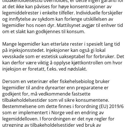
tilbakeholdelsestid overholdes, er dette ingen garanti for
at det ikke kan påvises for høye konsentrasjoner av
legemiddelrester i enkelte tilfeller. Individuelle forskjeller
og innflytelse av sykdom kan forlenge utskillelsen av
legemidler hos noen dyr. Mattilsynet avgjør til enhver tid
om et slakt kan godkjennes til konsum.
Mange legemidler kan etterlate rester i spesielt lang tid
på injeksjonsstedet. Injeksjoner kan også gi lokal
vevsskade som er estetisk uakseptabel for forbruker. Det
kan derfor være viktig å opplyse kjøttkontrollen om hvor
injeksjon er foretatt, f.eks. ved nødslakt.
Dersom en veterinær eller fiskehelsebiolog bruker
legemidler til andre dyrearter enn preparatene er
godkjent for, må vedkommende fastsette
tilbakeholdelsestider som vil sikre konsumentene.
Bestemmelsene om dette finnes i forordning (EU) 2019/6
som er implementert i Norge ved en endring av
legemiddelloven. I forordningen er det nye regler for
utregning av tilbakeholdelsestider ved bruk av