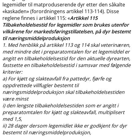
legemidler til matproduserende dyr etter den såkalte
«kaskaden» (forordningens artikkel 113-114). Disse
reglene finnes i artikkel 115: «
Artikkel 115
Tilbakeholdelsestid for legemidler som brukes utenfor
vilkårene for markedsføringstillatelsen, på dyr bestemt
til næringsmiddelproduksjon
1. Med henblikk på artikkel 113 og 114 skal veterinæren,
med mindre det i preparatomtalen for et legemiddel er
angitt en tilbakeholdelsestid for den aktuelle dyrearten,
fastsette en tilbakeholdelsestid i samsvar med følgende
kriterier:
a) For kjøtt og slakteavfall fra pattedyr, fjørfe og
oppdrettede villfugler bestemt til
næringsmiddelproduksjon skal tilbakeholdelsestiden
være minst
i) den lengste tilbakeholdelsestiden som er angitt i
preparatomtalen for kjøtt og slakteavfall, multiplisert
med 1,5,
ii) 28 dager dersom legemidlet ikke er godkjent for dyr
bestemt til næringsmiddelproduksjon,