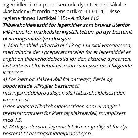
legemidler til matproduserende dyr etter den såkalte
«kaskaden» (forordningens artikkel 113-114). Disse
reglene finnes i artikkel 115: «
Artikkel 115
Tilbakeholdelsestid for legemidler som brukes utenfor
vilkårene for markedsføringstillatelsen, på dyr bestemt
til næringsmiddelproduksjon
1. Med henblikk på artikkel 113 og 114 skal veterinæren,
med mindre det i preparatomtalen for et legemiddel er
angitt en tilbakeholdelsestid for den aktuelle dyrearten,
fastsette en tilbakeholdelsestid i samsvar med følgende
kriterier:
a) For kjøtt og slakteavfall fra pattedyr, fjørfe og
oppdrettede villfugler bestemt til
næringsmiddelproduksjon skal tilbakeholdelsestiden
være minst
i) den lengste tilbakeholdelsestiden som er angitt i
preparatomtalen for kjøtt og slakteavfall, multiplisert
med 1,5,
ii) 28 dager dersom legemidlet ikke er godkjent for dyr
bestemt til næringsmiddelproduksjon,