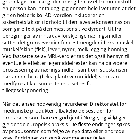
grunnlaget for å angi den mengden av et fremmedstoff
en person kan innta daglig gjennom hele livet uten at det
gir en helserisiko. ADI-verdien inkluderer en
sikkerhetsfaktor i forhold til den laveste konsentrasjon
som gir effekt på den mest sensitive dyreart. Ut fra
beregninger av inntak av forskjellige næringsmidler,
settes det grenseverdier for restmengder i f.eks. muskel,
muskel​/​skinn (fisk), lever, nyrer, melk, egg og honning.
Ved fastsettelse av MRL-verdier tas det også hensyn til
eventuelle effekter legemiddelrester kan ha på videre
prosessering av næringsmidler, samt om substansen
har annen bruk (f.eks. plantevernmiddel) som kan
medføre at konsumentene utsettes for
tilleggseksponering.
Når det anses nødvendig revurderer
Direktoratet for
medisinske produkter
tilbakeholdelsestiden for
preparater som bare er godkjent i Norge, og vi følger
gjeldende europeisk praksis. De fleste endringer søkes
av produsenten som følge av nye data eller endrede
krav. Endringer kan også komme etter felles