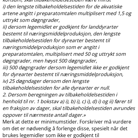
i) den lengste tilbakeholdelsestiden for de akvatiske
artene angitt i preparatomtalen multiplisert med 1,5 og
uttrykt som døgngrader,
ii) dersom legemidlet er godkjent for landdyrarter
bestemt til næringsmiddelproduksjon, den lengste
tilbakeholdelsestiden for dyrearter bestemt til
næringsmiddelproduksjon som er angitt i
preparatomtalen, multiplisert med 50 og uttrykt som
døgngrader, men høyst 500 døgngrader,
iii) 500 døgngrader dersom legemidlet ikke er godkjent
for dyrearter bestemt til næringsmiddelproduksjon,
iv) 25 døgndager dersom den lengste
tilbakeholdelsestiden for alle dyrearter er null.
2. Dersom beregningen av tilbakeholdelsestiden i
henhold til nr. 1 bokstav a) i), b) i), c) i), d) i) og ii) fører til
en fraksjon av dager, skal tilbakeholdelsestiden avrundes
oppover til nærmeste antall dager.»
Merk at dette er minimumstider. Forskriver må vurdere
om det er nødvendig å forlenge disse, spesielt når det
brukes legemidler som ikke er godkjent til