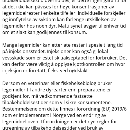
tilbakeholdelsestid overholdes, er dette ingen garanti for
at det ikke kan påvises for høye konsentrasjoner av
legemiddelrester i enkelte tilfeller. Individuelle forskjeller
og innflytelse av sykdom kan forlenge utskillelsen av
legemidler hos noen dyr. Mattilsynet avgjør til enhver tid
om et slakt kan godkjennes til konsum.
Mange legemidler kan etterlate rester i spesielt lang tid
på injeksjonsstedet. Injeksjoner kan også gi lokal
vevsskade som er estetisk uakseptabel for forbruker. Det
kan derfor være viktig å opplyse kjøttkontrollen om hvor
injeksjon er foretatt, f.eks. ved nødslakt.
Dersom en veterinær eller fiskehelsebiolog bruker
legemidler til andre dyrearter enn preparatene er
godkjent for, må vedkommende fastsette
tilbakeholdelsestider som vil sikre konsumentene.
Bestemmelsene om dette finnes i forordning (EU) 2019/6
som er implementert i Norge ved en endring av
legemiddelloven. I forordningen er det nye regler for
utregning av tilbakeholdelsestider ved bruk av