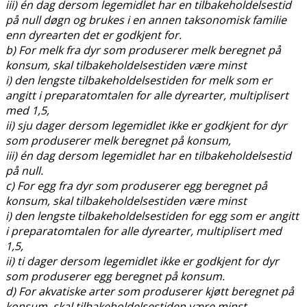
iii) én dag dersom legemidlet har en tilbakeholdelsestid
på null døgn og brukes i en annen taksonomisk familie
enn dyrearten det er godkjent for.
b) For melk fra dyr som produserer melk beregnet på
konsum, skal tilbakeholdelsestiden være minst
i) den lengste tilbakeholdelsestiden for melk som er
angitt i preparatomtalen for alle dyrearter, multiplisert
med 1,5,
ii) sju dager dersom legemidlet ikke er godkjent for dyr
som produserer melk beregnet på konsum,
iii) én dag dersom legemidlet har en tilbakeholdelsestid
på null.
c) For egg fra dyr som produserer egg beregnet på
konsum, skal tilbakeholdelsestiden være minst
i) den lengste tilbakeholdelsestiden for egg som er angitt
i preparatomtalen for alle dyrearter, multiplisert med
1,5,
ii) ti dager dersom legemidlet ikke er godkjent for dyr
som produserer egg beregnet på konsum.
d) For akvatiske arter som produserer kjøtt beregnet på
konsum, skal tilbakeholdelsestiden være minst