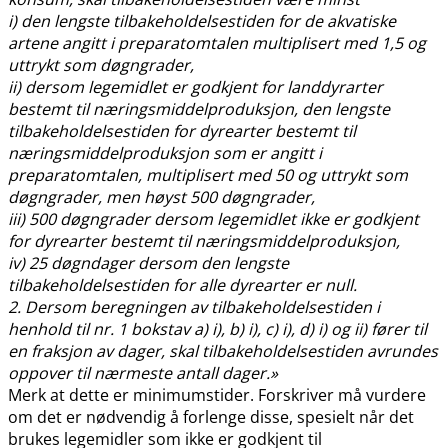
i) den lengste tilbakeholdelsestiden for de akvatiske
artene angitt i preparatomtalen multiplisert med 1,5 og
uttrykt som døgngrader,
ii) dersom legemidlet er godkjent for landdyrarter
bestemt til næringsmiddelproduksjon, den lengste
tilbakeholdelsestiden for dyrearter bestemt til
næringsmiddelproduksjon som er angitt i
preparatomtalen, multiplisert med 50 og uttrykt som
døgngrader, men høyst 500 døgngrader,
iii) 500 døgngrader dersom legemidlet ikke er godkjent
for dyrearter bestemt til næringsmiddelproduksjon,
iv) 25 døgndager dersom den lengste
tilbakeholdelsestiden for alle dyrearter er null.
2. Dersom beregningen av tilbakeholdelsestiden i
henhold til nr. 1 bokstav a) i), b) i), c) i), d) i) og ii) fører til
en fraksjon av dager, skal tilbakeholdelsestiden avrundes
oppover til nærmeste antall dager.»
Merk at dette er minimumstider. Forskriver må vurdere
om det er nødvendig å forlenge disse, spesielt når det
brukes legemidler som ikke er godkjent til