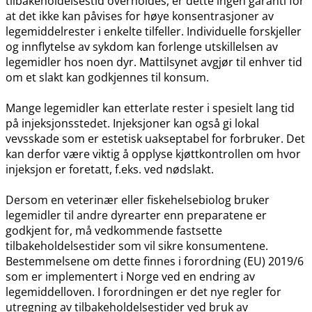
tilbakeholdelsestid overholdes, er dette ingen garanti for
at det ikke kan påvises for høye konsentrasjoner av
legemiddelrester i enkelte tilfeller. Individuelle forskjeller
og innflytelse av sykdom kan forlenge utskillelsen av
legemidler hos noen dyr. Mattilsynet avgjør til enhver tid
om et slakt kan godkjennes til konsum.
Mange legemidler kan etterlate rester i spesielt lang tid
på injeksjonsstedet. Injeksjoner kan også gi lokal
vevsskade som er estetisk uakseptabel for forbruker. Det
kan derfor være viktig å opplyse kjøttkontrollen om hvor
injeksjon er foretatt, f.eks. ved nødslakt.
Dersom en veterinær eller fiskehelsebiolog bruker
legemidler til andre dyrearter enn preparatene er
godkjent for, må vedkommende fastsette
tilbakeholdelsestider som vil sikre konsumentene.
Bestemmelsene om dette finnes i forordning (EU) 2019/6
som er implementert i Norge ved en endring av
legemiddelloven. I forordningen er det nye regler for
utregning av tilbakeholdelsestider ved bruk av