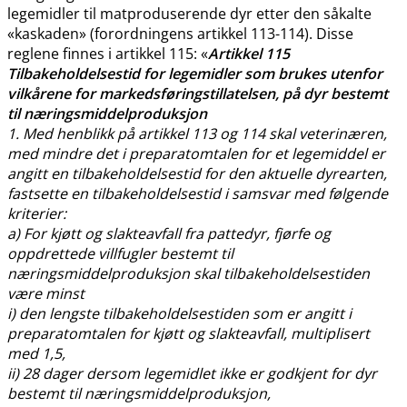
legemidler til matproduserende dyr etter den såkalte
«kaskaden» (forordningens artikkel 113-114). Disse
reglene finnes i artikkel 115: «
Artikkel 115
Tilbakeholdelsestid for legemidler som brukes utenfor
vilkårene for markedsføringstillatelsen, på dyr bestemt
til næringsmiddelproduksjon
1. Med henblikk på artikkel 113 og 114 skal veterinæren,
med mindre det i preparatomtalen for et legemiddel er
angitt en tilbakeholdelsestid for den aktuelle dyrearten,
fastsette en tilbakeholdelsestid i samsvar med følgende
kriterier:
a) For kjøtt og slakteavfall fra pattedyr, fjørfe og
oppdrettede villfugler bestemt til
næringsmiddelproduksjon skal tilbakeholdelsestiden
være minst
i) den lengste tilbakeholdelsestiden som er angitt i
preparatomtalen for kjøtt og slakteavfall, multiplisert
med 1,5,
ii) 28 dager dersom legemidlet ikke er godkjent for dyr
bestemt til næringsmiddelproduksjon,