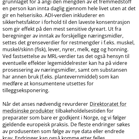
grunnlaget for å angi den mengden av et fremmedstoff
en person kan innta daglig gjennom hele livet uten at det
gir en helserisiko. ADI-verdien inkluderer en
sikkerhetsfaktor i forhold til den laveste konsentrasjon
som gir effekt på den mest sensitive dyreart. Ut fra
beregninger av inntak av forskjellige næringsmidler,
settes det grenseverdier for restmengder i f.eks. muskel,
muskel​/​skinn (fisk), lever, nyrer, melk, egg og honning.
Ved fastsettelse av MRL-verdier tas det også hensyn til
eventuelle effekter legemiddelrester kan ha på videre
prosessering av næringsmidler, samt om substansen
har annen bruk (f.eks. plantevernmiddel) som kan
medføre at konsumentene utsettes for
tilleggseksponering.
Når det anses nødvendig revurderer
Direktoratet for
medisinske produkter
tilbakeholdelsestiden for
preparater som bare er godkjent i Norge, og vi følger
gjeldende europeisk praksis. De fleste endringer søkes
av produsenten som følge av nye data eller endrede
krav. Endringer kan også komme etter felles