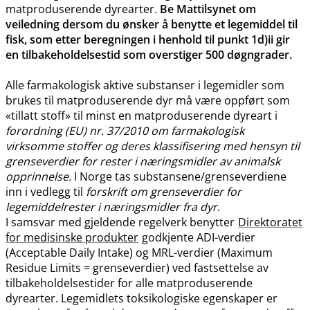
matproduserende dyrearter.
Be Mattilsynet om
veiledning dersom du ønsker å benytte et legemiddel til
fisk, som etter beregningen i henhold til punkt 1d)ii gir
en tilbakeholdelsestid som overstiger 500 døgngrader.
Alle farmakologisk aktive substanser i legemidler som
brukes til matproduserende dyr må være oppført som
«tillatt stoff» til minst en matproduserende dyreart i
forordning (EU) nr. 37/2010 om farmakologisk
virksomme stoffer og deres klassifisering med hensyn til
grenseverdier for rester i næringsmidler av animalsk
opprinnelse.
I Norge tas substansene​/​grenseverdiene
inn i vedlegg til
forskrift om grenseverdier for
legemiddelrester i næringsmidler fra dyr
.
I samsvar med gjeldende regelverk benytter
Direktoratet
for medisinske produkter
godkjente ADI-verdier
(Acceptable Daily Intake) og MRL-verdier (Maximum
Residue Limits = grenseverdier) ved fastsettelse av
tilbakeholdelsestider for alle matproduserende
dyrearter. Legemidlets toksikologiske egenskaper er