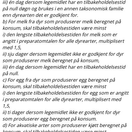
iii) én dag dersom legemidlet har en tilbakeholdelsestid
på null døgn og brukes i en annen taksonomisk familie
enn dyrearten det er godkjent for.
b) For melk fra dyr som produserer melk beregnet på
konsum, skal tilbakeholdelsestiden være minst
i) den lengste tilbakeholdelsestiden for melk som er
angitt i preparatomtalen for alle dyrearter, multiplisert
med 1,5,
ii) sju dager dersom legemidlet ikke er godkjent for dyr
som produserer melk beregnet på konsum,
iii) én dag dersom legemidlet har en tilbakeholdelsestid
på null.
c) For egg fra dyr som produserer egg beregnet på
konsum, skal tilbakeholdelsestiden være minst
i) den lengste tilbakeholdelsestiden for egg som er angitt
i preparatomtalen for alle dyrearter, multiplisert med
1,5,
ii) ti dager dersom legemidlet ikke er godkjent for dyr
som produserer egg beregnet på konsum.
d) For akvatiske arter som produserer kjøtt beregnet på
konsum, skal tilbakeholdelsestiden være minst