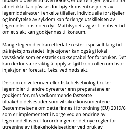
tilbakeholdelsestid overholdes, er dette ingen garanti for
at det ikke kan påvises for høye konsentrasjoner av
legemiddelrester i enkelte tilfeller. Individuelle forskjeller
og innflytelse av sykdom kan forlenge utskillelsen av
legemidler hos noen dyr. Mattilsynet avgjør til enhver tid
om et slakt kan godkjennes til konsum.
Mange legemidler kan etterlate rester i spesielt lang tid
på injeksjonsstedet. Injeksjoner kan også gi lokal
vevsskade som er estetisk uakseptabel for forbruker. Det
kan derfor være viktig å opplyse kjøttkontrollen om hvor
injeksjon er foretatt, f.eks. ved nødslakt.
Dersom en veterinær eller fiskehelsebiolog bruker
legemidler til andre dyrearter enn preparatene er
godkjent for, må vedkommende fastsette
tilbakeholdelsestider som vil sikre konsumentene.
Bestemmelsene om dette finnes i forordning (EU) 2019/6
som er implementert i Norge ved en endring av
legemiddelloven. I forordningen er det nye regler for
utregning av tilbakeholdelsestider ved bruk av