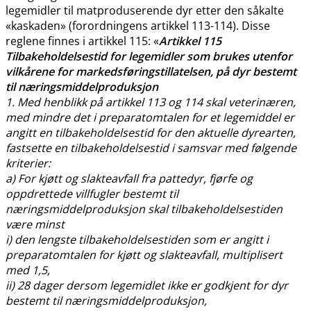
legemidler til matproduserende dyr etter den såkalte
«kaskaden» (forordningens artikkel 113-114). Disse
reglene finnes i artikkel 115: «
Artikkel 115
Tilbakeholdelsestid for legemidler som brukes utenfor
vilkårene for markedsføringstillatelsen, på dyr bestemt
til næringsmiddelproduksjon
1. Med henblikk på artikkel 113 og 114 skal veterinæren,
med mindre det i preparatomtalen for et legemiddel er
angitt en tilbakeholdelsestid for den aktuelle dyrearten,
fastsette en tilbakeholdelsestid i samsvar med følgende
kriterier:
a) For kjøtt og slakteavfall fra pattedyr, fjørfe og
oppdrettede villfugler bestemt til
næringsmiddelproduksjon skal tilbakeholdelsestiden
være minst
i) den lengste tilbakeholdelsestiden som er angitt i
preparatomtalen for kjøtt og slakteavfall, multiplisert
med 1,5,
ii) 28 dager dersom legemidlet ikke er godkjent for dyr
bestemt til næringsmiddelproduksjon,