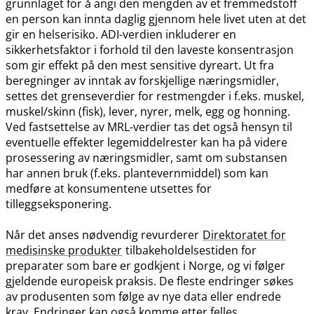
grunnlaget for å angi den mengden av et fremmedstoff
en person kan innta daglig gjennom hele livet uten at det
gir en helserisiko. ADI-verdien inkluderer en
sikkerhetsfaktor i forhold til den laveste konsentrasjon
som gir effekt på den mest sensitive dyreart. Ut fra
beregninger av inntak av forskjellige næringsmidler,
settes det grenseverdier for restmengder i f.eks. muskel,
muskel​/​skinn (fisk), lever, nyrer, melk, egg og honning.
Ved fastsettelse av MRL-verdier tas det også hensyn til
eventuelle effekter legemiddelrester kan ha på videre
prosessering av næringsmidler, samt om substansen
har annen bruk (f.eks. plantevernmiddel) som kan
medføre at konsumentene utsettes for
tilleggseksponering.
Når det anses nødvendig revurderer
Direktoratet for
medisinske produkter
tilbakeholdelsestiden for
preparater som bare er godkjent i Norge, og vi følger
gjeldende europeisk praksis. De fleste endringer søkes
av produsenten som følge av nye data eller endrede
krav. Endringer kan også komme etter felles