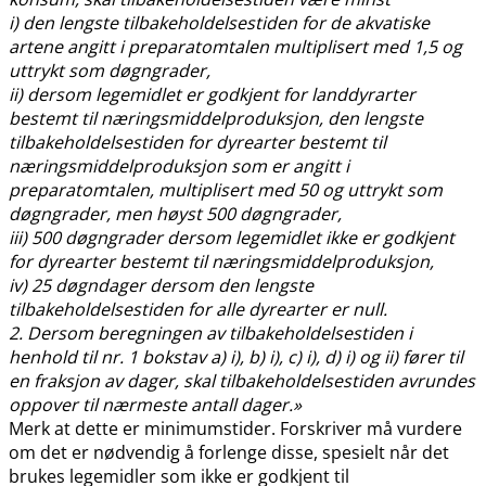
i) den lengste tilbakeholdelsestiden for de akvatiske
artene angitt i preparatomtalen multiplisert med 1,5 og
uttrykt som døgngrader,
ii) dersom legemidlet er godkjent for landdyrarter
bestemt til næringsmiddelproduksjon, den lengste
tilbakeholdelsestiden for dyrearter bestemt til
næringsmiddelproduksjon som er angitt i
preparatomtalen, multiplisert med 50 og uttrykt som
døgngrader, men høyst 500 døgngrader,
iii) 500 døgngrader dersom legemidlet ikke er godkjent
for dyrearter bestemt til næringsmiddelproduksjon,
iv) 25 døgndager dersom den lengste
tilbakeholdelsestiden for alle dyrearter er null.
2. Dersom beregningen av tilbakeholdelsestiden i
henhold til nr. 1 bokstav a) i), b) i), c) i), d) i) og ii) fører til
en fraksjon av dager, skal tilbakeholdelsestiden avrundes
oppover til nærmeste antall dager.»
Merk at dette er minimumstider. Forskriver må vurdere
om det er nødvendig å forlenge disse, spesielt når det
brukes legemidler som ikke er godkjent til