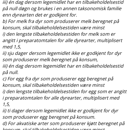
iii) én dag dersom legemidlet har en tilbakeholdelsestid
på null døgn og brukes i en annen taksonomisk familie
enn dyrearten det er godkjent for.
b) For melk fra dyr som produserer melk beregnet på
konsum, skal tilbakeholdelsestiden være minst
i) den lengste tilbakeholdelsestiden for melk som er
angitt i preparatomtalen for alle dyrearter, multiplisert
med 1,5,
ii) sju dager dersom legemidlet ikke er godkjent for dyr
som produserer melk beregnet på konsum,
iii) én dag dersom legemidlet har en tilbakeholdelsestid
på null.
c) For egg fra dyr som produserer egg beregnet på
konsum, skal tilbakeholdelsestiden være minst
i) den lengste tilbakeholdelsestiden for egg som er angitt
i preparatomtalen for alle dyrearter, multiplisert med
1,5,
ii) ti dager dersom legemidlet ikke er godkjent for dyr
som produserer egg beregnet på konsum.
d) For akvatiske arter som produserer kjøtt beregnet på
konsum, skal tilbakeholdelsestiden være minst