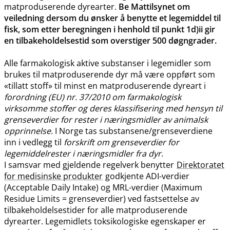
matproduserende dyrearter.
Be Mattilsynet om
veiledning dersom du ønsker å benytte et legemiddel til
fisk, som etter beregningen i henhold til punkt 1d)ii gir
en tilbakeholdelsestid som overstiger 500 døgngrader.
Alle farmakologisk aktive substanser i legemidler som
brukes til matproduserende dyr må være oppført som
«tillatt stoff» til minst en matproduserende dyreart i
forordning (EU) nr. 37/2010 om farmakologisk
virksomme stoffer og deres klassifisering med hensyn til
grenseverdier for rester i næringsmidler av animalsk
opprinnelse.
I Norge tas substansene​/​grenseverdiene
inn i vedlegg til
forskrift om grenseverdier for
legemiddelrester i næringsmidler fra dyr
.
I samsvar med gjeldende regelverk benytter
Direktoratet
for medisinske produkter
godkjente ADI-verdier
(Acceptable Daily Intake) og MRL-verdier (Maximum
Residue Limits = grenseverdier) ved fastsettelse av
tilbakeholdelsestider for alle matproduserende
dyrearter. Legemidlets toksikologiske egenskaper er