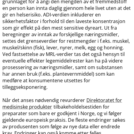
grunnlaget for å angi den mengden av et fremmedstoff
en person kan innta daglig gjennom hele livet uten at det
gir en helserisiko. ADI-verdien inkluderer en
sikkerhetsfaktor i forhold til den laveste konsentrasjon
som gir effekt på den mest sensitive dyreart. Ut fra
beregninger av inntak av forskjellige næringsmidler,
settes det grenseverdier for restmengder i f.eks. muskel,
muskel​/​skinn (fisk), lever, nyrer, melk, egg og honning.
Ved fastsettelse av MRL-verdier tas det også hensyn til
eventuelle effekter legemiddelrester kan ha på videre
prosessering av næringsmidler, samt om substansen
har annen bruk (f.eks. plantevernmiddel) som kan
medføre at konsumentene utsettes for
tilleggseksponering.
Når det anses nødvendig revurderer
Direktoratet for
medisinske produkter
tilbakeholdelsestiden for
preparater som bare er godkjent i Norge, og vi følger
gjeldende europeisk praksis. De fleste endringer søkes
av produsenten som følge av nye data eller endrede
krav. Endringer kan også komme etter felles