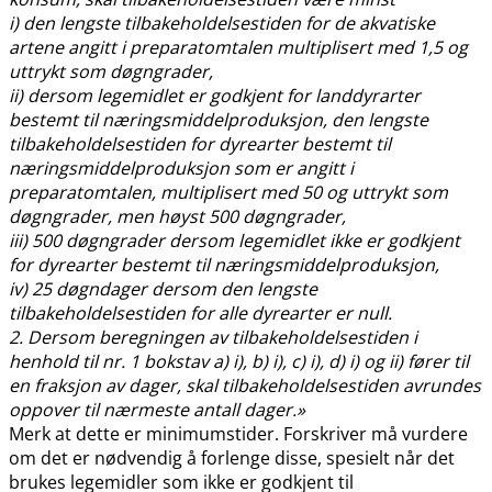
i) den lengste tilbakeholdelsestiden for de akvatiske
artene angitt i preparatomtalen multiplisert med 1,5 og
uttrykt som døgngrader,
ii) dersom legemidlet er godkjent for landdyrarter
bestemt til næringsmiddelproduksjon, den lengste
tilbakeholdelsestiden for dyrearter bestemt til
næringsmiddelproduksjon som er angitt i
preparatomtalen, multiplisert med 50 og uttrykt som
døgngrader, men høyst 500 døgngrader,
iii) 500 døgngrader dersom legemidlet ikke er godkjent
for dyrearter bestemt til næringsmiddelproduksjon,
iv) 25 døgndager dersom den lengste
tilbakeholdelsestiden for alle dyrearter er null.
2. Dersom beregningen av tilbakeholdelsestiden i
henhold til nr. 1 bokstav a) i), b) i), c) i), d) i) og ii) fører til
en fraksjon av dager, skal tilbakeholdelsestiden avrundes
oppover til nærmeste antall dager.»
Merk at dette er minimumstider. Forskriver må vurdere
om det er nødvendig å forlenge disse, spesielt når det
brukes legemidler som ikke er godkjent til