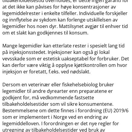
tilbakeholdelsestid overholdes, er dette ingen garanti for
at det ikke kan påvises for høye konsentrasjoner av
legemiddelrester i enkelte tilfeller. Individuelle forskjeller
og innflytelse av sykdom kan forlenge utskillelsen av
legemidler hos noen dyr. Mattilsynet avgjør til enhver tid
om et slakt kan godkjennes til konsum.
Mange legemidler kan etterlate rester i spesielt lang tid
på injeksjonsstedet. Injeksjoner kan også gi lokal
vevsskade som er estetisk uakseptabel for forbruker. Det
kan derfor være viktig å opplyse kjøttkontrollen om hvor
injeksjon er foretatt, f.eks. ved nødslakt.
Dersom en veterinær eller fiskehelsebiolog bruker
legemidler til andre dyrearter enn preparatene er
godkjent for, må vedkommende fastsette
tilbakeholdelsestider som vil sikre konsumentene.
Bestemmelsene om dette finnes i forordning (EU) 2019/6
som er implementert i Norge ved en endring av
legemiddelloven. I forordningen er det nye regler for
utregning av tilbakeholdelsestider ved bruk av