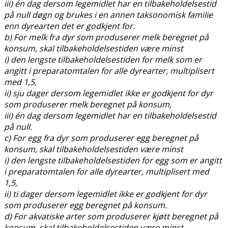
iii) én dag dersom legemidlet har en tilbakeholdelsestid
på null døgn og brukes i en annen taksonomisk familie
enn dyrearten det er godkjent for.
b) For melk fra dyr som produserer melk beregnet på
konsum, skal tilbakeholdelsestiden være minst
i) den lengste tilbakeholdelsestiden for melk som er
angitt i preparatomtalen for alle dyrearter, multiplisert
med 1,5,
ii) sju dager dersom legemidlet ikke er godkjent for dyr
som produserer melk beregnet på konsum,
iii) én dag dersom legemidlet har en tilbakeholdelsestid
på null.
c) For egg fra dyr som produserer egg beregnet på
konsum, skal tilbakeholdelsestiden være minst
i) den lengste tilbakeholdelsestiden for egg som er angitt
i preparatomtalen for alle dyrearter, multiplisert med
1,5,
ii) ti dager dersom legemidlet ikke er godkjent for dyr
som produserer egg beregnet på konsum.
d) For akvatiske arter som produserer kjøtt beregnet på
konsum, skal tilbakeholdelsestiden være minst