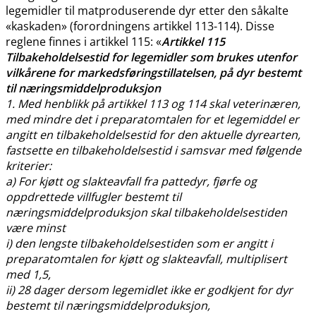
legemidler til matproduserende dyr etter den såkalte
«kaskaden» (forordningens artikkel 113-114). Disse
reglene finnes i artikkel 115: «
Artikkel 115
Tilbakeholdelsestid for legemidler som brukes utenfor
vilkårene for markedsføringstillatelsen, på dyr bestemt
til næringsmiddelproduksjon
1. Med henblikk på artikkel 113 og 114 skal veterinæren,
med mindre det i preparatomtalen for et legemiddel er
angitt en tilbakeholdelsestid for den aktuelle dyrearten,
fastsette en tilbakeholdelsestid i samsvar med følgende
kriterier:
a) For kjøtt og slakteavfall fra pattedyr, fjørfe og
oppdrettede villfugler bestemt til
næringsmiddelproduksjon skal tilbakeholdelsestiden
være minst
i) den lengste tilbakeholdelsestiden som er angitt i
preparatomtalen for kjøtt og slakteavfall, multiplisert
med 1,5,
ii) 28 dager dersom legemidlet ikke er godkjent for dyr
bestemt til næringsmiddelproduksjon,