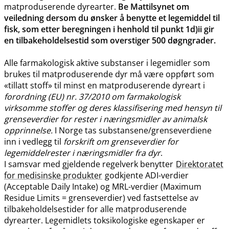
matproduserende dyrearter.
Be Mattilsynet om
veiledning dersom du ønsker å benytte et legemiddel til
fisk, som etter beregningen i henhold til punkt 1d)ii gir
en tilbakeholdelsestid som overstiger 500 døgngrader.
Alle farmakologisk aktive substanser i legemidler som
brukes til matproduserende dyr må være oppført som
«tillatt stoff» til minst en matproduserende dyreart i
forordning (EU) nr. 37/2010 om farmakologisk
virksomme stoffer og deres klassifisering med hensyn til
grenseverdier for rester i næringsmidler av animalsk
opprinnelse.
I Norge tas substansene​/​grenseverdiene
inn i vedlegg til
forskrift om grenseverdier for
legemiddelrester i næringsmidler fra dyr
.
I samsvar med gjeldende regelverk benytter
Direktoratet
for medisinske produkter
godkjente ADI-verdier
(Acceptable Daily Intake) og MRL-verdier (Maximum
Residue Limits = grenseverdier) ved fastsettelse av
tilbakeholdelsestider for alle matproduserende
dyrearter. Legemidlets toksikologiske egenskaper er