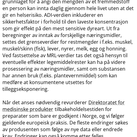
grunnlaget for å angi den mengden av et fremmedstoff
en person kan innta daglig gjennom hele livet uten at det
gir en helserisiko. ADI-verdien inkluderer en
sikkerhetsfaktor i forhold til den laveste konsentrasjon
som gir effekt på den mest sensitive dyreart. Ut fra
beregninger av inntak av forskjellige næringsmidler,
settes det grenseverdier for restmengder i f.eks. muskel,
muskel​/​skinn (fisk), lever, nyrer, melk, egg og honning.
Ved fastsettelse av MRL-verdier tas det også hensyn til
eventuelle effekter legemiddelrester kan ha på videre
prosessering av næringsmidler, samt om substansen
har annen bruk (f.eks. plantevernmiddel) som kan
medføre at konsumentene utsettes for
tilleggseksponering.
Når det anses nødvendig revurderer
Direktoratet for
medisinske produkter
tilbakeholdelsestiden for
preparater som bare er godkjent i Norge, og vi følger
gjeldende europeisk praksis. De fleste endringer søkes
av produsenten som følge av nye data eller endrede
krav. Endringer kan også komme etter felles