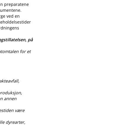
enn preparatene
nsumentene.
rge ved en
keholdelsestider
ordningens
gstillatelsen, på
atomtalen for et
akteavfall,
produksjon,
 en annen
estiden være
le dyrearter,