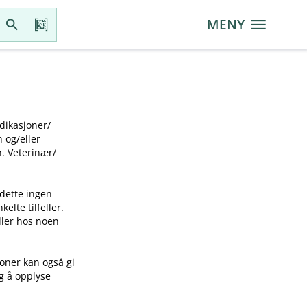
MENY
ikasjoner​/​
g​/​eller
 Veterinær​/​
 dette ingen
elte tilfeller.
idler hos noen
joner kan også gi
ig å opplyse