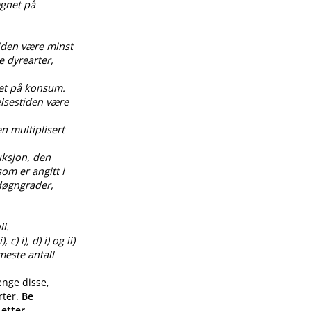
egnet på
tiden være minst
e dyrearter,
net på konsum.
elsestiden være
en multiplisert
uksjon, den
om er angitt i
0 døgngrader,
l.
) i), d) i) og ii)
meste antall
enge disse,
rter.
Be
 etter