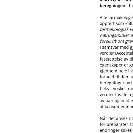
beregningen i he
Alle farmakologi
oppført som «til
farmakologisk vi
næringsmidler a
forskrift om gre
I samsvar med g
verdier (Accepta
fastsettelse av 
egenskaper er g
gjennom hele live
forhold til den l
beregninger av i
f.eks. muskel, mu
verdier tas det 
av næringsmidle
at konsumentene 
Når det anses n
for preparater s
endringer søkes 