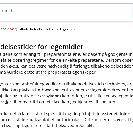
deaktiver
(
)
Tilbakeholdelsestider for legemidler
delsestider for legemidler
tidene som er angitt i preparatomtalene, er basert på godkjente ind
efalte doseringsregimer for de enkelte preparatene. Dersom dosen o
en økes, kan det være nødvendig å forlenge tilbakeholdelsestiden.
 må vurdere dette ut fra preparatets egenskaper.
en er som anbefalt og godkjent tilbakeholdelsestid overholdes, er
t ikke kan påvises for høye konsentrasjoner av legemiddelrester i enk
skjeller og innflytelse av sykdom kan forlenge utskillelsen av legem
avgjør til enhver tid om et slakt kan godkjennes til konsum.
kan etterlate rester i spesielt lang tid på injeksjonsstedet. Injeks
som er estetisk uakseptabel for forbruker. Det kan derfor være vikt
m hvor injeksjon er foretatt, f.eks. ved nødslakt.