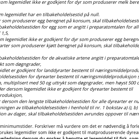
rsom legemidlet ikke er godkjent for dyr som produserer melk ber
om legemidlet har en tilbakeholdelsestid på null.
dyr som produserer egg beregnet på konsum, skal tilbakeholdelses
ilbakeholdelsestiden for egg som er angitt i preparatomtalen for all
 1,5,
som legemidlet ikke er godkjent for dyr som produserer egg bereg
 arter som produserer kjøtt beregnet på konsum, skal tilbakehold
ilbakeholdelsestiden for de akvatiske artene angitt i preparatomtal
ykt som døgngrader,
idlet er godkjent for landdyrarter bestemt til næringsmiddelprod
oldelsestiden for dyrearter bestemt til næringsmiddelproduksjon s
, multiplisert med 50 og uttrykt som døgngrader, men høyst 50
der dersom legemidlet ikke er godkjent for dyrearter bestemt til
roduksjon,
 dersom den lengste tilbakeholdelsestiden for alle dyrearter er nul
gen av tilbakeholdelsestiden i henhold til nr. 1 bokstav a) i), b) i), c
ksjon av dager, skal tilbakeholdelsestiden avrundes oppover til nær
 minimumstider. Forskriver må vurdere om det er nødvendig å forl
 brukes legemidler som ikke er godkjent til matproduserende dyrea
eiledning dersom du ønsker å benytte et legemiddel til fisk, som