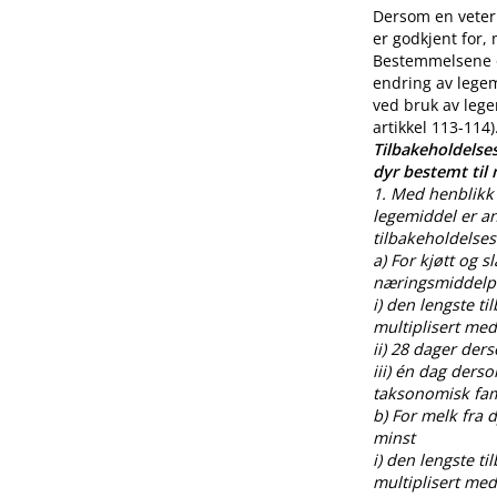
Dersom en veteri
er godkjent for,
Bestemmelsene o
endring av legem
ved bruk av lege
artikkel 113-114)
Tilbakeholdelses
dyr bestemt til
1. Med henblikk 
legemiddel er an
tilbakeholdelses
a) For kjøtt og s
næringsmiddelpr
i) den lengste t
multiplisert med
ii) 28 dager der
iii) én dag ders
taksonomisk fami
b) For melk fra
minst
i) den lengste t
multiplisert med