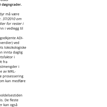
00 døgngrader.
 dyr må være
r. 37/2010 om
er for rester i
n i vedlegg til
godkjente ADI-
verdier) ved
ts toksikologiske
n innta daglig
tsfaktor i
t fra
restmengder i
lse av MRL-
re prosessering
som kan medføre
holdelsestiden
s. De fleste
er kan også