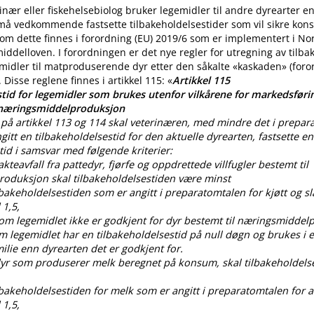
nær eller fiskehelsebiolog bruker legemidler til andre dyrearter 
 må vedkommende fastsette tilbakeholdelsestider som vil sikre ko
m dette finnes i forordning (EU) 2019/6 som er implementert i No
iddelloven. I forordningen er det nye regler for utregning av tilba
midler til matproduserende dyr etter den såkalte «kaskaden» (for
. Disse reglene finnes i artikkel 115: «
Artikkel 115
tid for legemidler som brukes utenfor vilkårene for markedsførin
 næringsmiddelproduksjon
på artikkel 113 og 114 skal veterinæren, med mindre det i prepar
gitt en tilbakeholdelsestid for den aktuelle dyrearten, fastsette en
tid i samsvar med følgende kriterier:
lakteavfall fra pattedyr, fjørfe og oppdrettede villfugler bestemt til
oduksjon skal tilbakeholdelsestiden være minst
ilbakeholdelsestiden som er angitt i preparatomtalen for kjøtt og sl
 1,5,
som legemidlet ikke er godkjent for dyr bestemt til næringsmiddel
om legemidlet har en tilbakeholdelsestid på null døgn og brukes i
lie enn dyrearten det er godkjent for.
 dyr som produserer melk beregnet på konsum, skal tilbakeholdels
ilbakeholdelsestiden for melk som er angitt i preparatomtalen for al
 1,5,