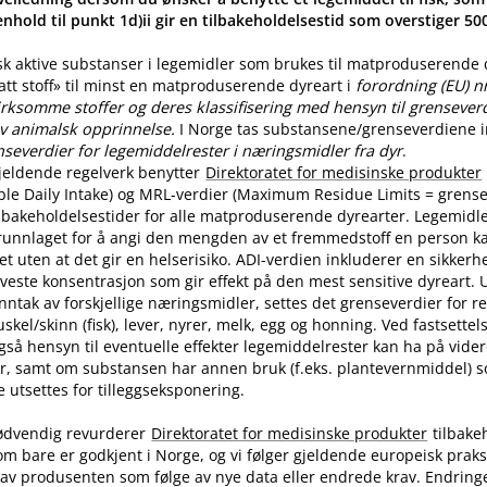
nhold til punkt 1d)ii gir en tilbakeholdelsestid som overstiger 5
sk aktive substanser i legemidler som brukes til matproduserende
latt stoff» til minst en matproduserende dyreart i
forordning (EU) n
rksomme stoffer og deres klassifisering med hensyn til grenseverdi
v animalsk opprinnelse.
I Norge tas substansene​/​grenseverdiene in
nseverdier for legemiddelrester i næringsmidler fra dyr
.
jeldende regelverk benytter
Direktoratet for medisinske produkter
ble Daily Intake) og MRL-verdier (Maximum Residue Limits = grense
tilbakeholdelsestider for alle matproduserende dyrearter. Legemidle
runnlaget for å angi den mengden av et fremmedstoff en person ka
t uten at det gir en helserisiko. ADI-verdien inkluderer en sikkerhe
aveste konsentrasjon som gir effekt på den mest sensitive dyreart. U
nntak av forskjellige næringsmidler, settes det grenseverdier for 
skel​/​skinn (fisk), lever, nyrer, melk, egg og honning. Ved fastsette
også hensyn til eventuelle effekter legemiddelrester kan ha på vide
r, samt om substansen har annen bruk (f.eks. plantevernmiddel) 
utsettes for tilleggseksponering.
ødvendig revurderer
Direktoratet for medisinske produkter
tilbake
om bare er godkjent i Norge, og vi følger gjeldende europeisk praksi
av produsenten som følge av nye data eller endrede krav. Endring