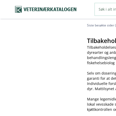
VETERINÆRKATALOGEN
Siste besøkte sider 
Tilbakehol
Tilbakeholdelses
dyrearter og anb
behandlingslengd
fiskehelsebiolog
Selv om dosering
garanti for at de
Individuelle for
dyr. Mattilsynet 
Mange legemidler 
lokal vevsskade 
kjøttkontrollen o