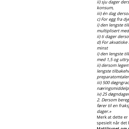
ii) sju dager de
konsum,
iii) én dag ders
c) For egg fra 
i) den lengste t
multiplisert med
ii) ti dager der
d) For akvatiske
minst
i) den lengste t
med 1,5 og uttr
ii) dersom legem
lengste tilbakeh
preparatomtalen
iii) 500 døgngra
næringsmiddelp
iv) 25 døgndager
2. Dersom beregnin
fører til en fra
dager.»
Merk at dette er
spesielt når det
Mattilsynet om v