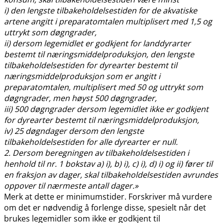
i) den lengste tilbakeholdelsestiden for de akvatiske
artene angitt i preparatomtalen multiplisert med 1,5 og
uttrykt som døgngrader,
ii) dersom legemidlet er godkjent for landdyrarter
bestemt til næringsmiddelproduksjon, den lengste
tilbakeholdelsestiden for dyrearter bestemt til
næringsmiddelproduksjon som er angitt i
preparatomtalen, multiplisert med 50 og uttrykt som
døgngrader, men høyst 500 døgngrader,
iii) 500 døgngrader dersom legemidlet ikke er godkjent
for dyrearter bestemt til næringsmiddelproduksjon,
iv) 25 døgndager dersom den lengste
tilbakeholdelsestiden for alle dyrearter er null.
2. Dersom beregningen av tilbakeholdelsestiden i
henhold til nr. 1 bokstav a) i), b) i), c) i), d) i) og ii) fører til
en fraksjon av dager, skal tilbakeholdelsestiden avrundes
oppover til nærmeste antall dager.»
Merk at dette er minimumstider. Forskriver må vurdere
om det er nødvendig å forlenge disse, spesielt når det
brukes legemidler som ikke er godkjent til