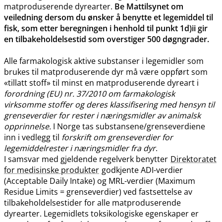
matproduserende dyrearter.
Be Mattilsynet om
veiledning dersom du ønsker å benytte et legemiddel til
fisk, som etter beregningen i henhold til punkt 1d)ii gir
en tilbakeholdelsestid som overstiger 500 døgngrader.
Alle farmakologisk aktive substanser i legemidler som
brukes til matproduserende dyr må være oppført som
«tillatt stoff» til minst en matproduserende dyreart i
forordning (EU) nr. 37/2010 om farmakologisk
virksomme stoffer og deres klassifisering med hensyn til
grenseverdier for rester i næringsmidler av animalsk
opprinnelse.
I Norge tas substansene​/​grenseverdiene
inn i vedlegg til
forskrift om grenseverdier for
legemiddelrester i næringsmidler fra dyr
.
I samsvar med gjeldende regelverk benytter
Direktoratet
for medisinske produkter
godkjente ADI-verdier
(Acceptable Daily Intake) og MRL-verdier (Maximum
Residue Limits = grenseverdier) ved fastsettelse av
tilbakeholdelsestider for alle matproduserende
dyrearter. Legemidlets toksikologiske egenskaper er