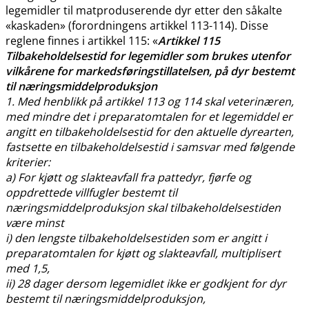
legemidler til matproduserende dyr etter den såkalte
«kaskaden» (forordningens artikkel 113-114). Disse
reglene finnes i artikkel 115: «
Artikkel 115
Tilbakeholdelsestid for legemidler som brukes utenfor
vilkårene for markedsføringstillatelsen, på dyr bestemt
til næringsmiddelproduksjon
1. Med henblikk på artikkel 113 og 114 skal veterinæren,
med mindre det i preparatomtalen for et legemiddel er
angitt en tilbakeholdelsestid for den aktuelle dyrearten,
fastsette en tilbakeholdelsestid i samsvar med følgende
kriterier:
a) For kjøtt og slakteavfall fra pattedyr, fjørfe og
oppdrettede villfugler bestemt til
næringsmiddelproduksjon skal tilbakeholdelsestiden
være minst
i) den lengste tilbakeholdelsestiden som er angitt i
preparatomtalen for kjøtt og slakteavfall, multiplisert
med 1,5,
ii) 28 dager dersom legemidlet ikke er godkjent for dyr
bestemt til næringsmiddelproduksjon,