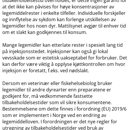
tilbakeholdelsestid overholdes, er dette ingen garanti for
at det ikke kan påvises for høye konsentrasjoner av
legemiddelrester i enkelte tilfeller. Individuelle forskjeller
og innflytelse av sykdom kan forlenge utskillelsen av
legemidler hos noen dyr. Mattilsynet avgjør til enhver tid
om et slakt kan godkjennes til konsum.
Mange legemidler kan etterlate rester i spesielt lang tid
på injeksjonsstedet. Injeksjoner kan også gi lokal
vevsskade som er estetisk uakseptabel for forbruker. Det
kan derfor være viktig å opplyse kjøttkontrollen om hvor
injeksjon er foretatt, f.eks. ved nødslakt.
Dersom en veterinær eller fiskehelsebiolog bruker
legemidler til andre dyrearter enn preparatene er
godkjent for, må vedkommende fastsette
tilbakeholdelsestider som vil sikre konsumentene.
Bestemmelsene om dette finnes i forordning (EU) 2019/6
som er implementert i Norge ved en endring av
legemiddelloven. I forordningen er det nye regler for
utregning av tilbakeholdelsestider ved bruk av