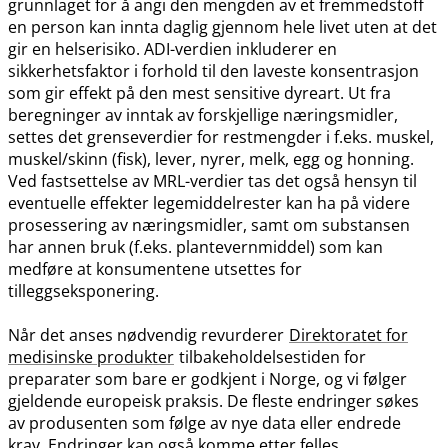
grunnlaget for å angi den mengden av et fremmedstoff
en person kan innta daglig gjennom hele livet uten at det
gir en helserisiko. ADI-verdien inkluderer en
sikkerhetsfaktor i forhold til den laveste konsentrasjon
som gir effekt på den mest sensitive dyreart. Ut fra
beregninger av inntak av forskjellige næringsmidler,
settes det grenseverdier for restmengder i f.eks. muskel,
muskel​/​skinn (fisk), lever, nyrer, melk, egg og honning.
Ved fastsettelse av MRL-verdier tas det også hensyn til
eventuelle effekter legemiddelrester kan ha på videre
prosessering av næringsmidler, samt om substansen
har annen bruk (f.eks. plantevernmiddel) som kan
medføre at konsumentene utsettes for
tilleggseksponering.
Når det anses nødvendig revurderer
Direktoratet for
medisinske produkter
tilbakeholdelsestiden for
preparater som bare er godkjent i Norge, og vi følger
gjeldende europeisk praksis. De fleste endringer søkes
av produsenten som følge av nye data eller endrede
krav. Endringer kan også komme etter felles