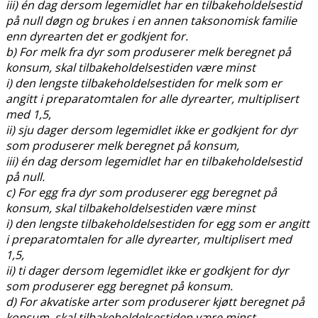
iii) én dag dersom legemidlet har en tilbakeholdelsestid
på null døgn og brukes i en annen taksonomisk familie
enn dyrearten det er godkjent for.
b) For melk fra dyr som produserer melk beregnet på
konsum, skal tilbakeholdelsestiden være minst
i) den lengste tilbakeholdelsestiden for melk som er
angitt i preparatomtalen for alle dyrearter, multiplisert
med 1,5,
ii) sju dager dersom legemidlet ikke er godkjent for dyr
som produserer melk beregnet på konsum,
iii) én dag dersom legemidlet har en tilbakeholdelsestid
på null.
c) For egg fra dyr som produserer egg beregnet på
konsum, skal tilbakeholdelsestiden være minst
i) den lengste tilbakeholdelsestiden for egg som er angitt
i preparatomtalen for alle dyrearter, multiplisert med
1,5,
ii) ti dager dersom legemidlet ikke er godkjent for dyr
som produserer egg beregnet på konsum.
d) For akvatiske arter som produserer kjøtt beregnet på
konsum, skal tilbakeholdelsestiden være minst