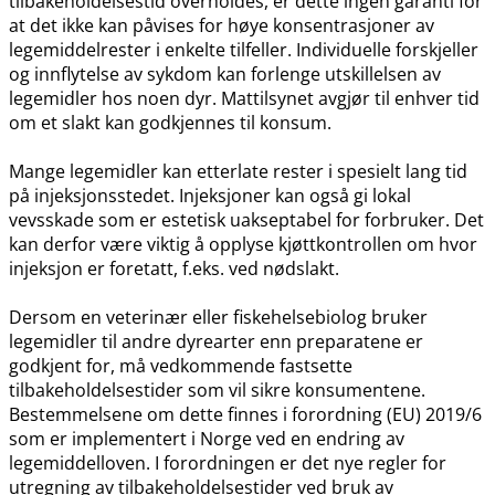
tilbakeholdelsestid overholdes, er dette ingen garanti for
at det ikke kan påvises for høye konsentrasjoner av
legemiddelrester i enkelte tilfeller. Individuelle forskjeller
og innflytelse av sykdom kan forlenge utskillelsen av
legemidler hos noen dyr. Mattilsynet avgjør til enhver tid
om et slakt kan godkjennes til konsum.
Mange legemidler kan etterlate rester i spesielt lang tid
på injeksjonsstedet. Injeksjoner kan også gi lokal
vevsskade som er estetisk uakseptabel for forbruker. Det
kan derfor være viktig å opplyse kjøttkontrollen om hvor
injeksjon er foretatt, f.eks. ved nødslakt.
Dersom en veterinær eller fiskehelsebiolog bruker
legemidler til andre dyrearter enn preparatene er
godkjent for, må vedkommende fastsette
tilbakeholdelsestider som vil sikre konsumentene.
Bestemmelsene om dette finnes i forordning (EU) 2019/6
som er implementert i Norge ved en endring av
legemiddelloven. I forordningen er det nye regler for
utregning av tilbakeholdelsestider ved bruk av