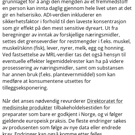
grunnlaget for å angi den mengden av et fremmedstoff
en person kan innta daglig gjennom hele livet uten at det
gir en helserisiko. ADI-verdien inkluderer en
sikkerhetsfaktor i forhold til den laveste konsentrasjon
som gir effekt på den mest sensitive dyreart. Ut fra
beregninger av inntak av forskjellige næringsmidler,
settes det grenseverdier for restmengder i f.eks. muskel,
muskel​/​skinn (fisk), lever, nyrer, melk, egg og honning.
Ved fastsettelse av MRL-verdier tas det også hensyn til
eventuelle effekter legemiddelrester kan ha på videre
prosessering av næringsmidler, samt om substansen
har annen bruk (f.eks. plantevernmiddel) som kan
medføre at konsumentene utsettes for
tilleggseksponering.
Når det anses nødvendig revurderer
Direktoratet for
medisinske produkter
tilbakeholdelsestiden for
preparater som bare er godkjent i Norge, og vi følger
gjeldende europeisk praksis. De fleste endringer søkes
av produsenten som følge av nye data eller endrede
krav. Endringer kan også komme etter felles