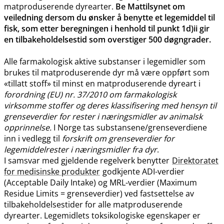
matproduserende dyrearter.
Be Mattilsynet om
veiledning dersom du ønsker å benytte et legemiddel til
fisk, som etter beregningen i henhold til punkt 1d)ii gir
en tilbakeholdelsestid som overstiger 500 døgngrader.
Alle farmakologisk aktive substanser i legemidler som
brukes til matproduserende dyr må være oppført som
«tillatt stoff» til minst en matproduserende dyreart i
forordning (EU) nr. 37/2010 om farmakologisk
virksomme stoffer og deres klassifisering med hensyn til
grenseverdier for rester i næringsmidler av animalsk
opprinnelse.
I Norge tas substansene​/​grenseverdiene
inn i vedlegg til
forskrift om grenseverdier for
legemiddelrester i næringsmidler fra dyr
.
I samsvar med gjeldende regelverk benytter
Direktoratet
for medisinske produkter
godkjente ADI-verdier
(Acceptable Daily Intake) og MRL-verdier (Maximum
Residue Limits = grenseverdier) ved fastsettelse av
tilbakeholdelsestider for alle matproduserende
dyrearter. Legemidlets toksikologiske egenskaper er