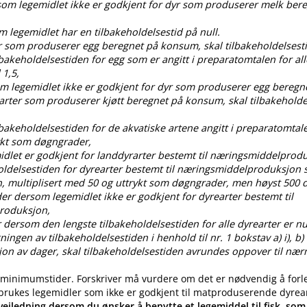
rsom legemidlet ikke er godkjent for dyr som produserer melk ber
om legemidlet har en tilbakeholdelsestid på null.
dyr som produserer egg beregnet på konsum, skal tilbakeholdelses
ilbakeholdelsestiden for egg som er angitt i preparatomtalen for all
 1,5,
som legemidlet ikke er godkjent for dyr som produserer egg bereg
 arter som produserer kjøtt beregnet på konsum, skal tilbakehold
ilbakeholdelsestiden for de akvatiske artene angitt i preparatomtal
ykt som døgngrader,
idlet er godkjent for landdyrarter bestemt til næringsmiddelprod
oldelsestiden for dyrearter bestemt til næringsmiddelproduksjon s
, multiplisert med 50 og uttrykt som døgngrader, men høyst 50
der dersom legemidlet ikke er godkjent for dyrearter bestemt til
roduksjon,
 dersom den lengste tilbakeholdelsestiden for alle dyrearter er nul
gen av tilbakeholdelsestiden i henhold til nr. 1 bokstav a) i), b) i), c
ksjon av dager, skal tilbakeholdelsestiden avrundes oppover til nær
 minimumstider. Forskriver må vurdere om det er nødvendig å forl
 brukes legemidler som ikke er godkjent til matproduserende dyrea
eiledning dersom du ønsker å benytte et legemiddel til fisk, som