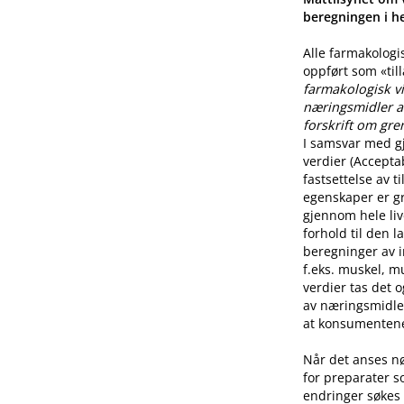
beregningen i he
Alle farmakologi
oppført som «til
farmakologisk vi
næringsmidler a
forskrift om gre
I samsvar med g
verdier (Accepta
fastsettelse av 
egenskaper er g
gjennom hele live
forhold til den l
beregninger av i
f.eks. muskel, mu
verdier tas det 
av næringsmidle
at konsumentene 
Når det anses n
for preparater s
endringer søkes 