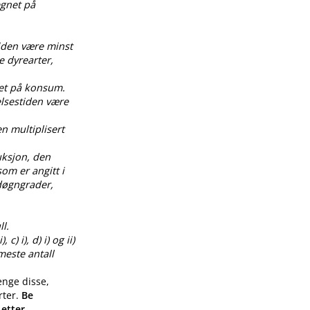
egnet på
tiden være minst
e dyrearter,
net på konsum.
elsestiden være
en multiplisert
uksjon, den
om er angitt i
0 døgngrader,
l.
) i), d) i) og ii)
meste antall
enge disse,
rter.
Be
 etter