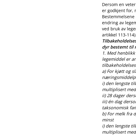
Dersom en veteri
er godkjent for,
Bestemmelsene o
endring av legem
ved bruk av lege
artikkel 113-114)
Tilbakeholdelses
dyr bestemt til
1. Med henblikk 
legemiddel er an
tilbakeholdelses
a) For kjøtt og s
næringsmiddelpr
i) den lengste t
multiplisert med
ii) 28 dager der
iii) én dag ders
taksonomisk fami
b) For melk fra
minst
i) den lengste t
multiplisert med