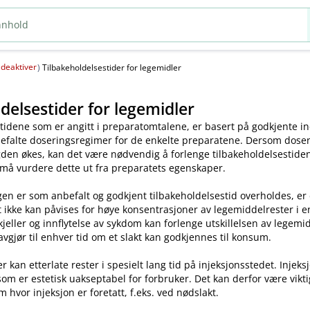
deaktiver
(
)
Tilbakeholdelsestider for legemidler
delsestider for legemidler
tidene som er angitt i preparatomtalene, er basert på godkjente ind
efalte doseringsregimer for de enkelte preparatene. Dersom dosen o
en økes, kan det være nødvendig å forlenge tilbakeholdelsestiden.
 må vurdere dette ut fra preparatets egenskaper.
en er som anbefalt og godkjent tilbakeholdelsestid overholdes, er
t ikke kan påvises for høye konsentrasjoner av legemiddelrester i enk
skjeller og innflytelse av sykdom kan forlenge utskillelsen av legem
avgjør til enhver tid om et slakt kan godkjennes til konsum.
kan etterlate rester i spesielt lang tid på injeksjonsstedet. Injeks
som er estetisk uakseptabel for forbruker. Det kan derfor være vikt
m hvor injeksjon er foretatt, f.eks. ved nødslakt.