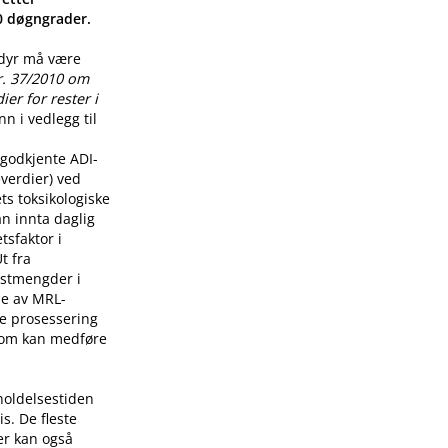
00 døgngrader.
 dyr må være
r. 37/2010 om
er for rester i
n i vedlegg til
godkjente ADI-
verdier) ved
ts toksikologiske
n innta daglig
tsfaktor i
t fra
restmengder i
lse av MRL-
re prosessering
som kan medføre
holdelsestiden
s. De fleste
er kan også