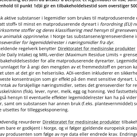
nhold til punkt 1d)ii gir en tilbakeholdelsestid som overstiger 5
sk aktive substanser i legemidler som brukes til matproduserende
latt stoff» til minst en matproduserende dyreart i
forordning (EU) n
rksomme stoffer og deres klassifisering med hensyn til grenseverdi
v animalsk opprinnelse.
I Norge tas substansene​/​grenseverdiene in
nseverdier for legemiddelrester i næringsmidler fra dyr
.
jeldende regelverk benytter
Direktoratet for medisinske produkter
ble Daily Intake) og MRL-verdier (Maximum Residue Limits = grense
tilbakeholdelsestider for alle matproduserende dyrearter. Legemidle
runnlaget for å angi den mengden av et fremmedstoff en person ka
t uten at det gir en helserisiko. ADI-verdien inkluderer en sikkerhe
aveste konsentrasjon som gir effekt på den mest sensitive dyreart. U
nntak av forskjellige næringsmidler, settes det grenseverdier for 
skel​/​skinn (fisk), lever, nyrer, melk, egg og honning. Ved fastsette
også hensyn til eventuelle effekter legemiddelrester kan ha på vide
r, samt om substansen har annen bruk (f.eks. plantevernmiddel) 
utsettes for tilleggseksponering.
ødvendig revurderer
Direktoratet for medisinske produkter
tilbake
om bare er godkjent i Norge, og vi følger gjeldende europeisk praksi
av produsenten som følge av nye data eller endrede krav. Endring