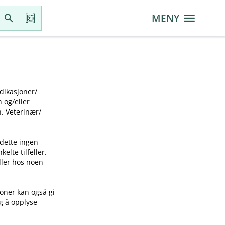
MENY
ikasjoner​/​
g​/​eller
 Veterinær​/​
 dette ingen
elte tilfeller.
idler hos noen
joner kan også gi
ig å opplyse