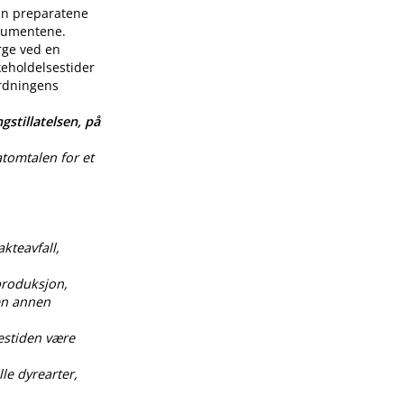
enn preparatene
nsumentene.
rge ved en
keholdelsestider
ordningens
gstillatelsen, på
atomtalen for et
akteavfall,
produksjon,
 en annen
estiden være
le dyrearter,