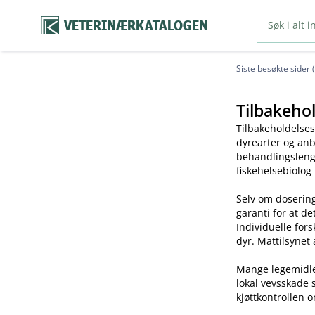
VETERINÆRKATALOGEN
Siste besøkte sider 
Tilbakehol
Tilbakeholdelses
dyrearter og anb
behandlingslengd
fiskehelsebiolog
Selv om dosering
garanti for at de
Individuelle for
dyr. Mattilsynet 
Mange legemidler 
lokal vevsskade 
kjøttkontrollen o