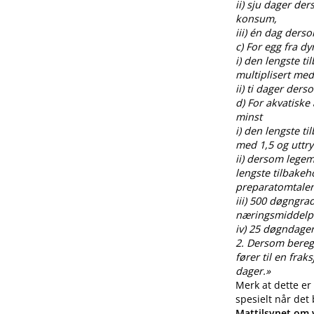
ii) sju dager de
konsum,
iii) én dag ders
c) For egg fra 
i) den lengste t
multiplisert med
ii) ti dager der
d) For akvatiske
minst
i) den lengste t
med 1,5 og uttr
ii) dersom legem
lengste tilbakeh
preparatomtalen
iii) 500 døgngra
næringsmiddelp
iv) 25 døgndager
2. Dersom beregnin
fører til en fra
dager.»
Merk at dette er
spesielt når det
Mattilsynet om v