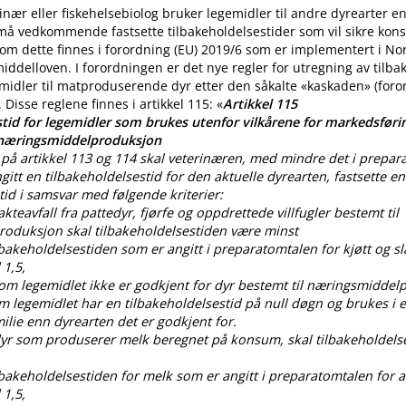
nær eller fiskehelsebiolog bruker legemidler til andre dyrearter 
 må vedkommende fastsette tilbakeholdelsestider som vil sikre ko
m dette finnes i forordning (EU) 2019/6 som er implementert i No
iddelloven. I forordningen er det nye regler for utregning av tilba
midler til matproduserende dyr etter den såkalte «kaskaden» (for
. Disse reglene finnes i artikkel 115: «
Artikkel 115
tid for legemidler som brukes utenfor vilkårene for markedsførin
 næringsmiddelproduksjon
på artikkel 113 og 114 skal veterinæren, med mindre det i prepar
gitt en tilbakeholdelsestid for den aktuelle dyrearten, fastsette en
tid i samsvar med følgende kriterier:
lakteavfall fra pattedyr, fjørfe og oppdrettede villfugler bestemt til
oduksjon skal tilbakeholdelsestiden være minst
ilbakeholdelsestiden som er angitt i preparatomtalen for kjøtt og sl
 1,5,
som legemidlet ikke er godkjent for dyr bestemt til næringsmiddel
om legemidlet har en tilbakeholdelsestid på null døgn og brukes i
lie enn dyrearten det er godkjent for.
 dyr som produserer melk beregnet på konsum, skal tilbakeholdels
ilbakeholdelsestiden for melk som er angitt i preparatomtalen for al
 1,5,