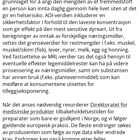
grunnlaget for å angi den mengden av et fremmedstoff
en person kan innta daglig gjennom hele livet uten at det
gir en helserisiko. ADI-verdien inkluderer en
sikkerhetsfaktor i forhold til den laveste konsentrasjon
som gir effekt på den mest sensitive dyreart. Ut fra
beregninger av inntak av forskjellige næringsmidler,
settes det grenseverdier for restmengder i f.eks. muskel,
muskel​/​skinn (fisk), lever, nyrer, melk, egg og honning.
Ved fastsettelse av MRL-verdier tas det også hensyn til
eventuelle effekter legemiddelrester kan ha på videre
prosessering av næringsmidler, samt om substansen
har annen bruk (f.eks. plantevernmiddel) som kan
medføre at konsumentene utsettes for
tilleggseksponering.
Når det anses nødvendig revurderer
Direktoratet for
medisinske produkter
tilbakeholdelsestiden for
preparater som bare er godkjent i Norge, og vi følger
gjeldende europeisk praksis. De fleste endringer søkes
av produsenten som følge av nye data eller endrede
krav. Endringer kan også komme etter felles