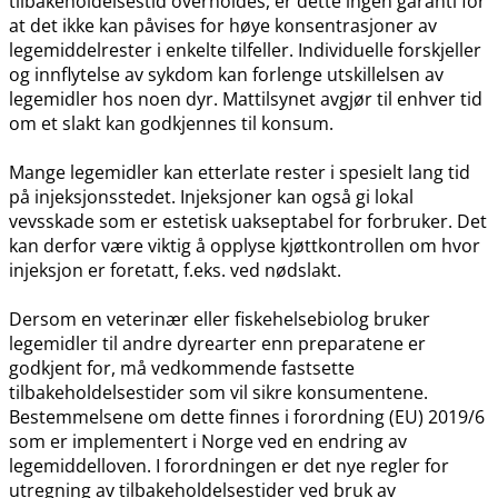
tilbakeholdelsestid overholdes, er dette ingen garanti for
at det ikke kan påvises for høye konsentrasjoner av
legemiddelrester i enkelte tilfeller. Individuelle forskjeller
og innflytelse av sykdom kan forlenge utskillelsen av
legemidler hos noen dyr. Mattilsynet avgjør til enhver tid
om et slakt kan godkjennes til konsum.
Mange legemidler kan etterlate rester i spesielt lang tid
på injeksjonsstedet. Injeksjoner kan også gi lokal
vevsskade som er estetisk uakseptabel for forbruker. Det
kan derfor være viktig å opplyse kjøttkontrollen om hvor
injeksjon er foretatt, f.eks. ved nødslakt.
Dersom en veterinær eller fiskehelsebiolog bruker
legemidler til andre dyrearter enn preparatene er
godkjent for, må vedkommende fastsette
tilbakeholdelsestider som vil sikre konsumentene.
Bestemmelsene om dette finnes i forordning (EU) 2019/6
som er implementert i Norge ved en endring av
legemiddelloven. I forordningen er det nye regler for
utregning av tilbakeholdelsestider ved bruk av