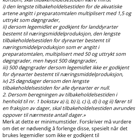
i) den lengste tilbakeholdelsestiden for de akvatiske
artene angitt i preparatomtalen multiplisert med 1,5 og
uttrykt som døgngrader,
ii) dersom legemidlet er godkjent for landdyrarter
bestemt til næringsmiddelproduksjon, den lengste
tilbakeholdelsestiden for dyrearter bestemt til
næringsmiddelproduksjon som er angitt i
preparatomtalen, multiplisert med 50 og uttrykt som
døgngrader, men høyst 500 døgngrader,
iii) 500 døgngrader dersom legemidlet ikke er godkjent
for dyrearter bestemt til næringsmiddelproduksjon,
iv) 25 døgndager dersom den lengste
tilbakeholdelsestiden for alle dyrearter er null.
2. Dersom beregningen av tilbakeholdelsestiden i
henhold til nr. 1 bokstav a) i), b) i), c) i), d) i) og ii) fører til
en fraksjon av dager, skal tilbakeholdelsestiden avrundes
oppover til nærmeste antall dager.»
Merk at dette er minimumstider. Forskriver må vurdere
om det er nødvendig å forlenge disse, spesielt når det
brukes legemidler som ikke er godkjent til