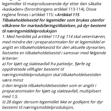
legemidler til matproduserende dyr etter den såkalte
«kaskaden» (forordningens artikkel 113-114). Disse
reglene finnes i artikkel 115: «
Artikkel 115
Tilbakeholdelsestid for legemidler som brukes utenfor
vilkårene for markedsføringstillatelsen, på dyr bestemt
til næringsmiddelproduksjon
1. Med henblikk på artikkel 113 og 114 skal veterinæren,
med mindre det i preparatomtalen for et legemiddel er
angitt en tilbakeholdelsestid for den aktuelle dyrearten,
fastsette en tilbakeholdelsestid i samsvar med følgende
kriterier:
a) For kjøtt og slakteavfall fra pattedyr, fjørfe og
oppdrettede villfugler bestemt til
næringsmiddelproduksjon skal tilbakeholdelsestiden
være minst
i) den lengste tilbakeholdelsestiden som er angitt i
preparatomtalen for kjøtt og slakteavfall, multiplisert
med 1,5,
ii) 28 dager dersom legemidlet ikke er godkjent for dyr
bestemt til næringsmiddelproduksjon,