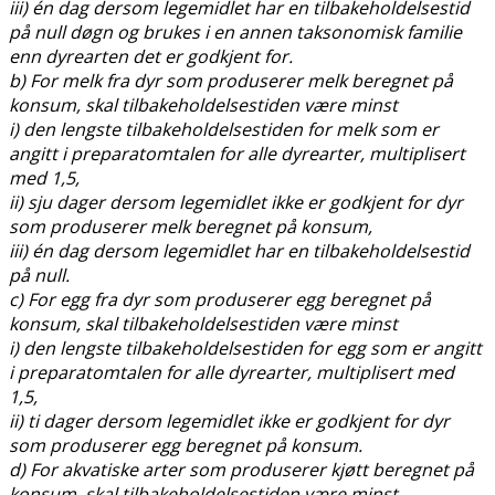
iii) én dag dersom legemidlet har en tilbakeholdelsestid
på null døgn og brukes i en annen taksonomisk familie
enn dyrearten det er godkjent for.
b) For melk fra dyr som produserer melk beregnet på
konsum, skal tilbakeholdelsestiden være minst
i) den lengste tilbakeholdelsestiden for melk som er
angitt i preparatomtalen for alle dyrearter, multiplisert
med 1,5,
ii) sju dager dersom legemidlet ikke er godkjent for dyr
som produserer melk beregnet på konsum,
iii) én dag dersom legemidlet har en tilbakeholdelsestid
på null.
c) For egg fra dyr som produserer egg beregnet på
konsum, skal tilbakeholdelsestiden være minst
i) den lengste tilbakeholdelsestiden for egg som er angitt
i preparatomtalen for alle dyrearter, multiplisert med
1,5,
ii) ti dager dersom legemidlet ikke er godkjent for dyr
som produserer egg beregnet på konsum.
d) For akvatiske arter som produserer kjøtt beregnet på
konsum, skal tilbakeholdelsestiden være minst