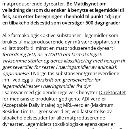
matproduserende dyrearter.
Be Mattilsynet om
veiledning dersom du ønsker å benytte et legemiddel til
fisk, som etter beregningen i henhold til punkt 1d)ii gir
en tilbakeholdelsestid som overstiger 500 døgngrader.
Alle farmakologisk aktive substanser i legemidler som
brukes til matproduserende dyr må være oppført som
«tillatt stoff» til minst en matproduserende dyreart i
forordning (EU) nr. 37/2010 om farmakologisk
virksomme stoffer og deres klassifisering med hensyn til
grenseverdier for rester i næringsmidler av animalsk
opprinnelse.
I Norge tas substansene​/​grenseverdiene
inn i vedlegg til
forskrift om grenseverdier for
legemiddelrester i næringsmidler fra dyr
.
I samsvar med gjeldende regelverk benytter
Direktoratet
for medisinske produkter
godkjente ADI-verdier
(Acceptable Daily Intake) og MRL-verdier (Maximum
Residue Limits = grenseverdier) ved fastsettelse av
tilbakeholdelsestider for alle matproduserende
dyrearter. Legemidlets toksikologiske egenskaper er