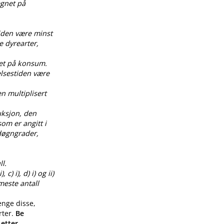
egnet på
tiden være minst
e dyrearter,
net på konsum.
elsestiden være
en multiplisert
uksjon, den
om er angitt i
0 døgngrader,
l.
) i), d) i) og ii)
meste antall
enge disse,
rter.
Be
 etter