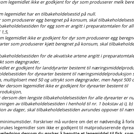
rsom legemidlet ikke er godkjent for dyr som produserer melk ber
om legemidlet har en tilbakeholdelsestid på null.
dyr som produserer egg beregnet på konsum, skal tilbakeholdelses
ilbakeholdelsestiden for egg som er angitt i preparatomtalen for all
 1,5,
som legemidlet ikke er godkjent for dyr som produserer egg bereg
 arter som produserer kjøtt beregnet på konsum, skal tilbakehold
ilbakeholdelsestiden for de akvatiske artene angitt i preparatomtal
ykt som døgngrader,
idlet er godkjent for landdyrarter bestemt til næringsmiddelprod
oldelsestiden for dyrearter bestemt til næringsmiddelproduksjon s
, multiplisert med 50 og uttrykt som døgngrader, men høyst 50
der dersom legemidlet ikke er godkjent for dyrearter bestemt til
roduksjon,
 dersom den lengste tilbakeholdelsestiden for alle dyrearter er nul
gen av tilbakeholdelsestiden i henhold til nr. 1 bokstav a) i), b) i), c
ksjon av dager, skal tilbakeholdelsestiden avrundes oppover til nær
 minimumstider. Forskriver må vurdere om det er nødvendig å forl
 brukes legemidler som ikke er godkjent til matproduserende dyrea
eiledning dersom du ønsker å benytte et legemiddel til fisk, som