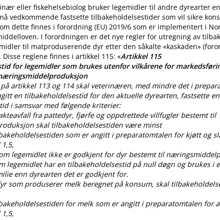
nær eller fiskehelsebiolog bruker legemidler til andre dyrearter 
 må vedkommende fastsette tilbakeholdelsestider som vil sikre ko
m dette finnes i forordning (EU) 2019/6 som er implementert i No
iddelloven. I forordningen er det nye regler for utregning av tilba
midler til matproduserende dyr etter den såkalte «kaskaden» (for
. Disse reglene finnes i artikkel 115: «
Artikkel 115
tid for legemidler som brukes utenfor vilkårene for markedsførin
 næringsmiddelproduksjon
på artikkel 113 og 114 skal veterinæren, med mindre det i prepar
gitt en tilbakeholdelsestid for den aktuelle dyrearten, fastsette en
tid i samsvar med følgende kriterier:
lakteavfall fra pattedyr, fjørfe og oppdrettede villfugler bestemt til
oduksjon skal tilbakeholdelsestiden være minst
ilbakeholdelsestiden som er angitt i preparatomtalen for kjøtt og sl
 1,5,
som legemidlet ikke er godkjent for dyr bestemt til næringsmiddel
om legemidlet har en tilbakeholdelsestid på null døgn og brukes i
lie enn dyrearten det er godkjent for.
 dyr som produserer melk beregnet på konsum, skal tilbakeholdels
ilbakeholdelsestiden for melk som er angitt i preparatomtalen for al
 1,5,