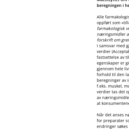
beregningen i he
Alle farmakologi
oppført som «til
farmakologisk vi
næringsmidler a
forskrift om gre
I samsvar med g
verdier (Accepta
fastsettelse av 
egenskaper er g
gjennom hele live
forhold til den l
beregninger av i
f.eks. muskel, mu
verdier tas det 
av næringsmidle
at konsumentene 
Når det anses n
for preparater s
endringer søkes 