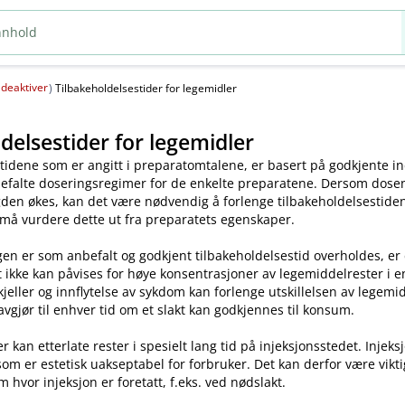
deaktiver
(
)
Tilbakeholdelsestider for legemidler
delsestider for legemidler
tidene som er angitt i preparatomtalene, er basert på godkjente ind
efalte doseringsregimer for de enkelte preparatene. Dersom dosen o
en økes, kan det være nødvendig å forlenge tilbakeholdelsestiden.
 må vurdere dette ut fra preparatets egenskaper.
en er som anbefalt og godkjent tilbakeholdelsestid overholdes, er
t ikke kan påvises for høye konsentrasjoner av legemiddelrester i enk
skjeller og innflytelse av sykdom kan forlenge utskillelsen av legem
avgjør til enhver tid om et slakt kan godkjennes til konsum.
kan etterlate rester i spesielt lang tid på injeksjonsstedet. Injeks
som er estetisk uakseptabel for forbruker. Det kan derfor være vikt
m hvor injeksjon er foretatt, f.eks. ved nødslakt.