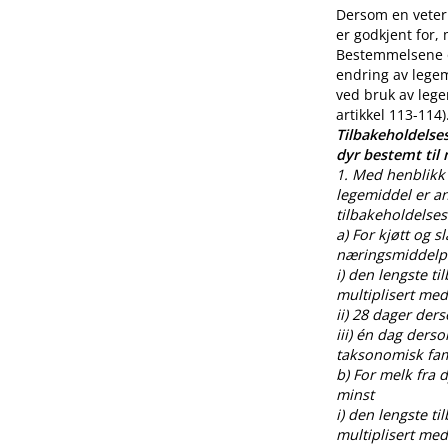
Dersom en veteri
er godkjent for,
Bestemmelsene o
endring av legem
ved bruk av lege
artikkel 113-114)
Tilbakeholdelses
dyr bestemt til
1. Med henblikk 
legemiddel er an
tilbakeholdelses
a) For kjøtt og s
næringsmiddelpr
i) den lengste t
multiplisert med
ii) 28 dager der
iii) én dag ders
taksonomisk fami
b) For melk fra
minst
i) den lengste t
multiplisert med