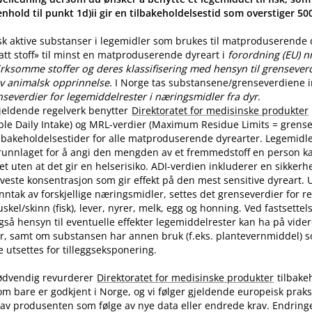
nhold til punkt 1d)ii gir en tilbakeholdelsestid som overstiger 5
sk aktive substanser i legemidler som brukes til matproduserende
latt stoff» til minst en matproduserende dyreart i
forordning (EU) n
rksomme stoffer og deres klassifisering med hensyn til grenseverdi
v animalsk opprinnelse.
I Norge tas substansene​/​grenseverdiene in
nseverdier for legemiddelrester i næringsmidler fra dyr
.
jeldende regelverk benytter
Direktoratet for medisinske produkter
ble Daily Intake) og MRL-verdier (Maximum Residue Limits = grense
tilbakeholdelsestider for alle matproduserende dyrearter. Legemidle
runnlaget for å angi den mengden av et fremmedstoff en person ka
t uten at det gir en helserisiko. ADI-verdien inkluderer en sikkerhe
aveste konsentrasjon som gir effekt på den mest sensitive dyreart. U
nntak av forskjellige næringsmidler, settes det grenseverdier for 
skel​/​skinn (fisk), lever, nyrer, melk, egg og honning. Ved fastsette
også hensyn til eventuelle effekter legemiddelrester kan ha på vide
r, samt om substansen har annen bruk (f.eks. plantevernmiddel) 
utsettes for tilleggseksponering.
ødvendig revurderer
Direktoratet for medisinske produkter
tilbake
om bare er godkjent i Norge, og vi følger gjeldende europeisk praksi
av produsenten som følge av nye data eller endrede krav. Endring