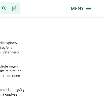
MENY
ikasjoner​/​
g​/​eller
 Veterinær​/​
 dette ingen
elte tilfeller.
idler hos noen
joner kan også gi
ig å opplyse