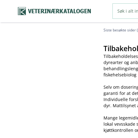
VETERINÆRKATALOGEN
Siste besøkte sider 
Tilbakehol
Tilbakeholdelses
dyrearter og anb
behandlingslengd
fiskehelsebiolog
Selv om dosering
garanti for at de
Individuelle for
dyr. Mattilsynet 
Mange legemidler 
lokal vevsskade 
kjøttkontrollen o