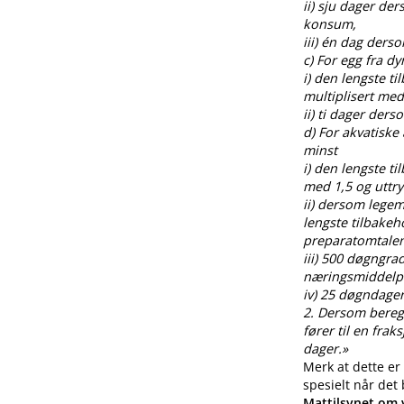
ii) sju dager de
konsum,
iii) én dag ders
c) For egg fra 
i) den lengste t
multiplisert med
ii) ti dager der
d) For akvatiske
minst
i) den lengste t
med 1,5 og uttr
ii) dersom legem
lengste tilbakeh
preparatomtalen
iii) 500 døgngra
næringsmiddelp
iv) 25 døgndager
2. Dersom beregnin
fører til en fra
dager.»
Merk at dette er
spesielt når det
Mattilsynet om v