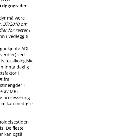
00 døgngrader.
 dyr må være
r. 37/2010 om
er for rester i
n i vedlegg til
godkjente ADI-
verdier) ved
ts toksikologiske
n innta daglig
tsfaktor i
t fra
restmengder i
lse av MRL-
re prosessering
som kan medføre
holdelsestiden
s. De fleste
er kan også