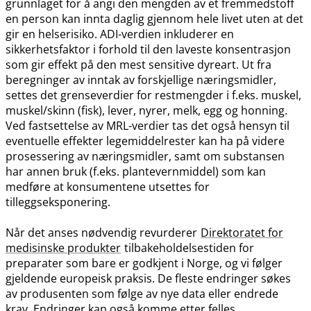
grunnlaget for å angi den mengden av et fremmedstoff
en person kan innta daglig gjennom hele livet uten at det
gir en helserisiko. ADI-verdien inkluderer en
sikkerhetsfaktor i forhold til den laveste konsentrasjon
som gir effekt på den mest sensitive dyreart. Ut fra
beregninger av inntak av forskjellige næringsmidler,
settes det grenseverdier for restmengder i f.eks. muskel,
muskel​/​skinn (fisk), lever, nyrer, melk, egg og honning.
Ved fastsettelse av MRL-verdier tas det også hensyn til
eventuelle effekter legemiddelrester kan ha på videre
prosessering av næringsmidler, samt om substansen
har annen bruk (f.eks. plantevernmiddel) som kan
medføre at konsumentene utsettes for
tilleggseksponering.
Når det anses nødvendig revurderer
Direktoratet for
medisinske produkter
tilbakeholdelsestiden for
preparater som bare er godkjent i Norge, og vi følger
gjeldende europeisk praksis. De fleste endringer søkes
av produsenten som følge av nye data eller endrede
krav. Endringer kan også komme etter felles