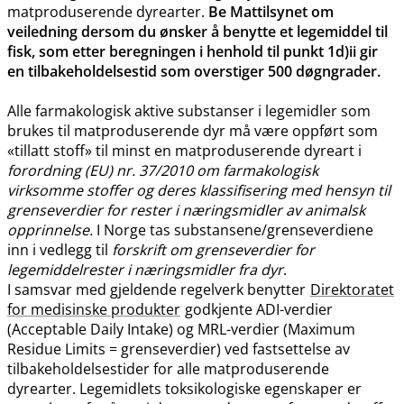
matproduserende dyrearter.
Be Mattilsynet om
veiledning dersom du ønsker å benytte et legemiddel til
fisk, som etter beregningen i henhold til punkt 1d)ii gir
en tilbakeholdelsestid som overstiger 500 døgngrader.
Alle farmakologisk aktive substanser i legemidler som
brukes til matproduserende dyr må være oppført som
«tillatt stoff» til minst en matproduserende dyreart i
forordning (EU) nr. 37/2010 om farmakologisk
virksomme stoffer og deres klassifisering med hensyn til
grenseverdier for rester i næringsmidler av animalsk
opprinnelse.
I Norge tas substansene​/​grenseverdiene
inn i vedlegg til
forskrift om grenseverdier for
legemiddelrester i næringsmidler fra dyr
.
I samsvar med gjeldende regelverk benytter
Direktoratet
for medisinske produkter
godkjente ADI-verdier
(Acceptable Daily Intake) og MRL-verdier (Maximum
Residue Limits = grenseverdier) ved fastsettelse av
tilbakeholdelsestider for alle matproduserende
dyrearter. Legemidlets toksikologiske egenskaper er