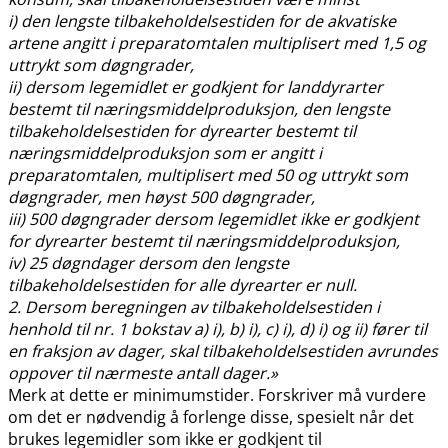
i) den lengste tilbakeholdelsestiden for de akvatiske
artene angitt i preparatomtalen multiplisert med 1,5 og
uttrykt som døgngrader,
ii) dersom legemidlet er godkjent for landdyrarter
bestemt til næringsmiddelproduksjon, den lengste
tilbakeholdelsestiden for dyrearter bestemt til
næringsmiddelproduksjon som er angitt i
preparatomtalen, multiplisert med 50 og uttrykt som
døgngrader, men høyst 500 døgngrader,
iii) 500 døgngrader dersom legemidlet ikke er godkjent
for dyrearter bestemt til næringsmiddelproduksjon,
iv) 25 døgndager dersom den lengste
tilbakeholdelsestiden for alle dyrearter er null.
2. Dersom beregningen av tilbakeholdelsestiden i
henhold til nr. 1 bokstav a) i), b) i), c) i), d) i) og ii) fører til
en fraksjon av dager, skal tilbakeholdelsestiden avrundes
oppover til nærmeste antall dager.»
Merk at dette er minimumstider. Forskriver må vurdere
om det er nødvendig å forlenge disse, spesielt når det
brukes legemidler som ikke er godkjent til