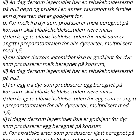
iii) én dag dersom legemidlet har en tilbakeholdelsestid
på null døgn og brukes i en annen taksonomisk familie
enn dyrearten det er godkjent for.
b) For melk fra dyr som produserer melk beregnet på
konsum, skal tilbakeholdelsestiden være minst
i) den lengste tilbakeholdelsestiden for melk som er
angitt i preparatomtalen for alle dyrearter, multiplisert
med 1,5,
ii) sju dager dersom legemidlet ikke er godkjent for dyr
som produserer melk beregnet på konsum,
iii) én dag dersom legemidlet har en tilbakeholdelsestid
på null.
c) For egg fra dyr som produserer egg beregnet på
konsum, skal tilbakeholdelsestiden være minst
i) den lengste tilbakeholdelsestiden for egg som er angitt
i preparatomtalen for alle dyrearter, multiplisert med
1,5,
ii) ti dager dersom legemidlet ikke er godkjent for dyr
som produserer egg beregnet på konsum.
d) For akvatiske arter som produserer kjøtt beregnet på
konsum, skal tilbakeholdelsestiden være minst