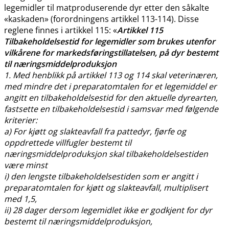
legemidler til matproduserende dyr etter den såkalte
«kaskaden» (forordningens artikkel 113-114). Disse
reglene finnes i artikkel 115: «
Artikkel 115
Tilbakeholdelsestid for legemidler som brukes utenfor
vilkårene for markedsføringstillatelsen, på dyr bestemt
til næringsmiddelproduksjon
1. Med henblikk på artikkel 113 og 114 skal veterinæren,
med mindre det i preparatomtalen for et legemiddel er
angitt en tilbakeholdelsestid for den aktuelle dyrearten,
fastsette en tilbakeholdelsestid i samsvar med følgende
kriterier:
a) For kjøtt og slakteavfall fra pattedyr, fjørfe og
oppdrettede villfugler bestemt til
næringsmiddelproduksjon skal tilbakeholdelsestiden
være minst
i) den lengste tilbakeholdelsestiden som er angitt i
preparatomtalen for kjøtt og slakteavfall, multiplisert
med 1,5,
ii) 28 dager dersom legemidlet ikke er godkjent for dyr
bestemt til næringsmiddelproduksjon,