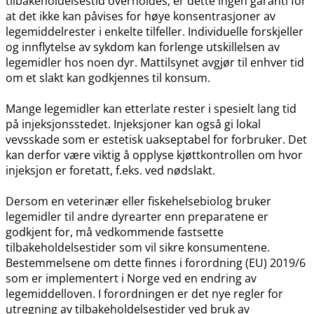
tilbakeholdelsestid overholdes, er dette ingen garanti for
at det ikke kan påvises for høye konsentrasjoner av
legemiddelrester i enkelte tilfeller. Individuelle forskjeller
og innflytelse av sykdom kan forlenge utskillelsen av
legemidler hos noen dyr. Mattilsynet avgjør til enhver tid
om et slakt kan godkjennes til konsum.
Mange legemidler kan etterlate rester i spesielt lang tid
på injeksjonsstedet. Injeksjoner kan også gi lokal
vevsskade som er estetisk uakseptabel for forbruker. Det
kan derfor være viktig å opplyse kjøttkontrollen om hvor
injeksjon er foretatt, f.eks. ved nødslakt.
Dersom en veterinær eller fiskehelsebiolog bruker
legemidler til andre dyrearter enn preparatene er
godkjent for, må vedkommende fastsette
tilbakeholdelsestider som vil sikre konsumentene.
Bestemmelsene om dette finnes i forordning (EU) 2019/6
som er implementert i Norge ved en endring av
legemiddelloven. I forordningen er det nye regler for
utregning av tilbakeholdelsestider ved bruk av