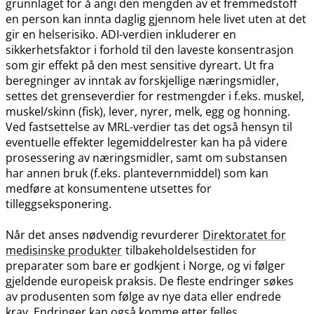
grunnlaget for å angi den mengden av et fremmedstoff
en person kan innta daglig gjennom hele livet uten at det
gir en helserisiko. ADI-verdien inkluderer en
sikkerhetsfaktor i forhold til den laveste konsentrasjon
som gir effekt på den mest sensitive dyreart. Ut fra
beregninger av inntak av forskjellige næringsmidler,
settes det grenseverdier for restmengder i f.eks. muskel,
muskel​/​skinn (fisk), lever, nyrer, melk, egg og honning.
Ved fastsettelse av MRL-verdier tas det også hensyn til
eventuelle effekter legemiddelrester kan ha på videre
prosessering av næringsmidler, samt om substansen
har annen bruk (f.eks. plantevernmiddel) som kan
medføre at konsumentene utsettes for
tilleggseksponering.
Når det anses nødvendig revurderer
Direktoratet for
medisinske produkter
tilbakeholdelsestiden for
preparater som bare er godkjent i Norge, og vi følger
gjeldende europeisk praksis. De fleste endringer søkes
av produsenten som følge av nye data eller endrede
krav. Endringer kan også komme etter felles