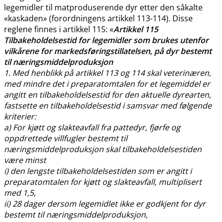
legemidler til matproduserende dyr etter den såkalte
«kaskaden» (forordningens artikkel 113-114). Disse
reglene finnes i artikkel 115: «
Artikkel 115
Tilbakeholdelsestid for legemidler som brukes utenfor
vilkårene for markedsføringstillatelsen, på dyr bestemt
til næringsmiddelproduksjon
1. Med henblikk på artikkel 113 og 114 skal veterinæren,
med mindre det i preparatomtalen for et legemiddel er
angitt en tilbakeholdelsestid for den aktuelle dyrearten,
fastsette en tilbakeholdelsestid i samsvar med følgende
kriterier:
a) For kjøtt og slakteavfall fra pattedyr, fjørfe og
oppdrettede villfugler bestemt til
næringsmiddelproduksjon skal tilbakeholdelsestiden
være minst
i) den lengste tilbakeholdelsestiden som er angitt i
preparatomtalen for kjøtt og slakteavfall, multiplisert
med 1,5,
ii) 28 dager dersom legemidlet ikke er godkjent for dyr
bestemt til næringsmiddelproduksjon,