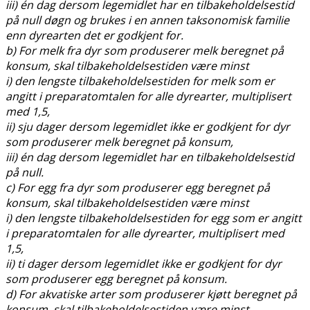
iii) én dag dersom legemidlet har en tilbakeholdelsestid
på null døgn og brukes i en annen taksonomisk familie
enn dyrearten det er godkjent for.
b) For melk fra dyr som produserer melk beregnet på
konsum, skal tilbakeholdelsestiden være minst
i) den lengste tilbakeholdelsestiden for melk som er
angitt i preparatomtalen for alle dyrearter, multiplisert
med 1,5,
ii) sju dager dersom legemidlet ikke er godkjent for dyr
som produserer melk beregnet på konsum,
iii) én dag dersom legemidlet har en tilbakeholdelsestid
på null.
c) For egg fra dyr som produserer egg beregnet på
konsum, skal tilbakeholdelsestiden være minst
i) den lengste tilbakeholdelsestiden for egg som er angitt
i preparatomtalen for alle dyrearter, multiplisert med
1,5,
ii) ti dager dersom legemidlet ikke er godkjent for dyr
som produserer egg beregnet på konsum.
d) For akvatiske arter som produserer kjøtt beregnet på
konsum, skal tilbakeholdelsestiden være minst