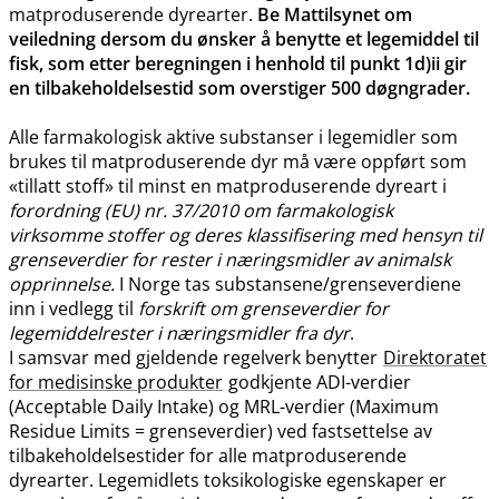
matproduserende dyrearter.
Be Mattilsynet om
veiledning dersom du ønsker å benytte et legemiddel til
fisk, som etter beregningen i henhold til punkt 1d)ii gir
en tilbakeholdelsestid som overstiger 500 døgngrader.
Alle farmakologisk aktive substanser i legemidler som
brukes til matproduserende dyr må være oppført som
«tillatt stoff» til minst en matproduserende dyreart i
forordning (EU) nr. 37/2010 om farmakologisk
virksomme stoffer og deres klassifisering med hensyn til
grenseverdier for rester i næringsmidler av animalsk
opprinnelse.
I Norge tas substansene​/​grenseverdiene
inn i vedlegg til
forskrift om grenseverdier for
legemiddelrester i næringsmidler fra dyr
.
I samsvar med gjeldende regelverk benytter
Direktoratet
for medisinske produkter
godkjente ADI-verdier
(Acceptable Daily Intake) og MRL-verdier (Maximum
Residue Limits = grenseverdier) ved fastsettelse av
tilbakeholdelsestider for alle matproduserende
dyrearter. Legemidlets toksikologiske egenskaper er