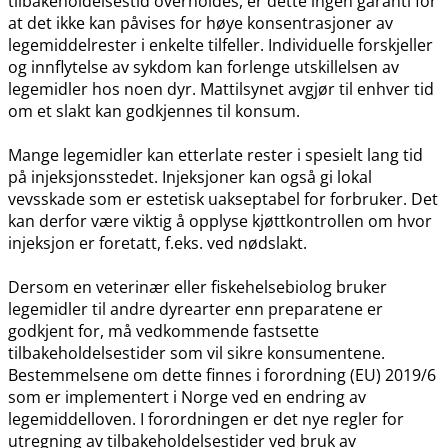
tilbakeholdelsestid overholdes, er dette ingen garanti for
at det ikke kan påvises for høye konsentrasjoner av
legemiddelrester i enkelte tilfeller. Individuelle forskjeller
og innflytelse av sykdom kan forlenge utskillelsen av
legemidler hos noen dyr. Mattilsynet avgjør til enhver tid
om et slakt kan godkjennes til konsum.
Mange legemidler kan etterlate rester i spesielt lang tid
på injeksjonsstedet. Injeksjoner kan også gi lokal
vevsskade som er estetisk uakseptabel for forbruker. Det
kan derfor være viktig å opplyse kjøttkontrollen om hvor
injeksjon er foretatt, f.eks. ved nødslakt.
Dersom en veterinær eller fiskehelsebiolog bruker
legemidler til andre dyrearter enn preparatene er
godkjent for, må vedkommende fastsette
tilbakeholdelsestider som vil sikre konsumentene.
Bestemmelsene om dette finnes i forordning (EU) 2019/6
som er implementert i Norge ved en endring av
legemiddelloven. I forordningen er det nye regler for
utregning av tilbakeholdelsestider ved bruk av