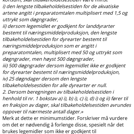
i) den lengste tilbakeholdelsestiden for de akvatiske
artene angitt i preparatomtalen multiplisert med 1,5 og
uttrykt som døgngrader,
ii) dersom legemidlet er godkjent for landdyrarter
bestemt til næringsmiddelproduksjon, den lengste
tilbakeholdelsestiden for dyrearter bestemt til
næringsmiddelproduksjon som er angitt i
preparatomtalen, multiplisert med 50 og uttrykt som
døgngrader, men høyst 500 døgngrader,
iii) 500 døgngrader dersom legemidlet ikke er godkjent
for dyrearter bestemt til næringsmiddelproduksjon,
iv) 25 døgndager dersom den lengste
tilbakeholdelsestiden for alle dyrearter er null.
2. Dersom beregningen av tilbakeholdelsestiden i
henhold til nr. 1 bokstav a) i), b) i), c) i), d) i) og ii) fører til
en fraksjon av dager, skal tilbakeholdelsestiden avrundes
oppover til nærmeste antall dager.»
Merk at dette er minimumstider. Forskriver må vurdere
om det er nødvendig å forlenge disse, spesielt når det
brukes legemidler som ikke er godkjent til