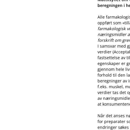
beregningen i he
Alle farmakologi
oppført som «til
farmakologisk vi
næringsmidler a
forskrift om gre
I samsvar med g
verdier (Accepta
fastsettelse av 
egenskaper er g
gjennom hele live
forhold til den l
beregninger av i
f.eks. muskel, mu
verdier tas det 
av næringsmidle
at konsumentene 
Når det anses n
for preparater s
endringer søkes 