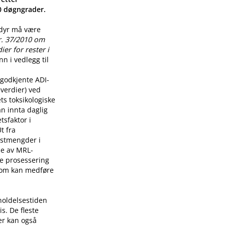
00 døgngrader.
 dyr må være
r. 37/2010 om
er for rester i
n i vedlegg til
godkjente ADI-
verdier) ved
ts toksikologiske
n innta daglig
tsfaktor i
t fra
restmengder i
lse av MRL-
re prosessering
som kan medføre
holdelsestiden
s. De fleste
er kan også