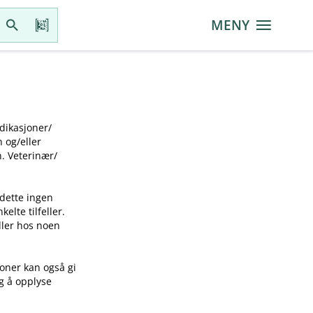
MENY
ikasjoner​/​
g​/​eller
 Veterinær​/​
 dette ingen
elte tilfeller.
idler hos noen
joner kan også gi
ig å opplyse