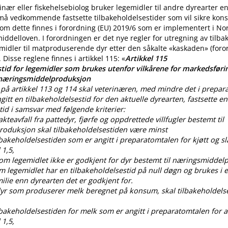
nær eller fiskehelsebiolog bruker legemidler til andre dyrearter 
 må vedkommende fastsette tilbakeholdelsestider som vil sikre ko
m dette finnes i forordning (EU) 2019/6 som er implementert i No
iddelloven. I forordningen er det nye regler for utregning av tilba
midler til matproduserende dyr etter den såkalte «kaskaden» (for
. Disse reglene finnes i artikkel 115: «
Artikkel 115
tid for legemidler som brukes utenfor vilkårene for markedsførin
 næringsmiddelproduksjon
på artikkel 113 og 114 skal veterinæren, med mindre det i prepar
gitt en tilbakeholdelsestid for den aktuelle dyrearten, fastsette en
tid i samsvar med følgende kriterier:
lakteavfall fra pattedyr, fjørfe og oppdrettede villfugler bestemt til
oduksjon skal tilbakeholdelsestiden være minst
ilbakeholdelsestiden som er angitt i preparatomtalen for kjøtt og sl
 1,5,
som legemidlet ikke er godkjent for dyr bestemt til næringsmiddel
om legemidlet har en tilbakeholdelsestid på null døgn og brukes i
lie enn dyrearten det er godkjent for.
 dyr som produserer melk beregnet på konsum, skal tilbakeholdels
ilbakeholdelsestiden for melk som er angitt i preparatomtalen for al
 1,5,