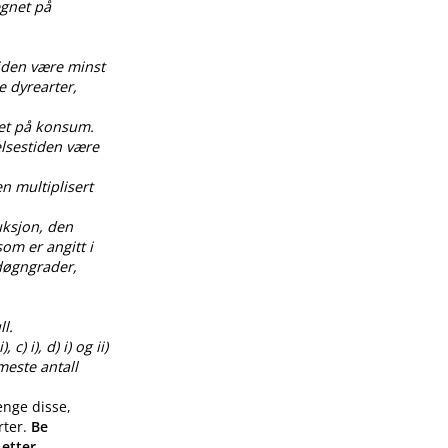
egnet på
tiden være minst
e dyrearter,
net på konsum.
elsestiden være
en multiplisert
uksjon, den
om er angitt i
0 døgngrader,
l.
) i), d) i) og ii)
meste antall
enge disse,
rter.
Be
 etter