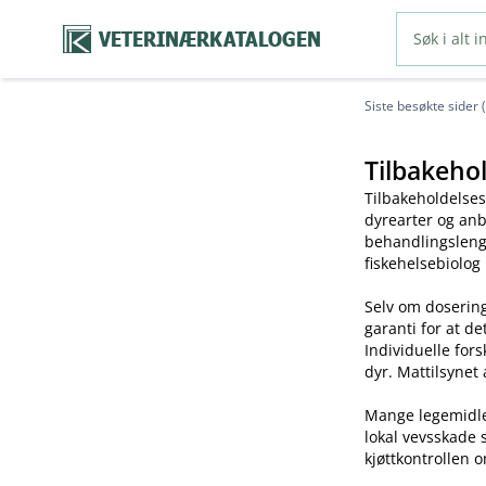
VETERINÆRKATALOGEN
Siste besøkte sider 
Tilbakehol
Tilbakeholdelses
dyrearter og anb
behandlingslengd
fiskehelsebiolog
Selv om dosering
garanti for at de
Individuelle for
dyr. Mattilsynet 
Mange legemidler 
lokal vevsskade 
kjøttkontrollen o