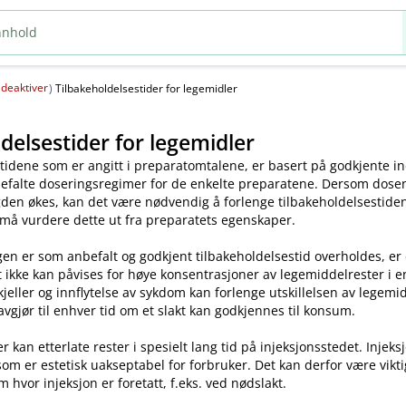
deaktiver
(
)
Tilbakeholdelsestider for legemidler
delsestider for legemidler
tidene som er angitt i preparatomtalene, er basert på godkjente ind
efalte doseringsregimer for de enkelte preparatene. Dersom dosen o
en økes, kan det være nødvendig å forlenge tilbakeholdelsestiden.
 må vurdere dette ut fra preparatets egenskaper.
en er som anbefalt og godkjent tilbakeholdelsestid overholdes, er
t ikke kan påvises for høye konsentrasjoner av legemiddelrester i enk
skjeller og innflytelse av sykdom kan forlenge utskillelsen av legem
avgjør til enhver tid om et slakt kan godkjennes til konsum.
kan etterlate rester i spesielt lang tid på injeksjonsstedet. Injeks
som er estetisk uakseptabel for forbruker. Det kan derfor være vikt
m hvor injeksjon er foretatt, f.eks. ved nødslakt.