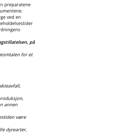
enn preparatene
nsumentene.
rge ved en
keholdelsestider
ordningens
gstillatelsen, på
atomtalen for et
akteavfall,
produksjon,
 en annen
estiden være
le dyrearter,