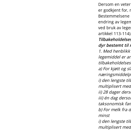
Dersom en veteri
er godkjent for,
Bestemmelsene o
endring av legem
ved bruk av lege
artikkel 113-114)
Tilbakeholdelses
dyr bestemt til
1. Med henblikk 
legemiddel er an
tilbakeholdelses
a) For kjøtt og s
næringsmiddelpr
i) den lengste t
multiplisert med
ii) 28 dager der
iii) én dag ders
taksonomisk fami
b) For melk fra
minst
i) den lengste t
multiplisert med