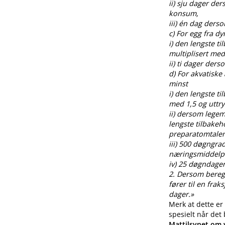
ii) sju dager de
konsum,
iii) én dag ders
c) For egg fra 
i) den lengste t
multiplisert med
ii) ti dager der
d) For akvatiske
minst
i) den lengste t
med 1,5 og uttr
ii) dersom legem
lengste tilbakeh
preparatomtalen
iii) 500 døgngra
næringsmiddelp
iv) 25 døgndager
2. Dersom beregnin
fører til en fra
dager.»
Merk at dette er
spesielt når det
Mattilsynet om v