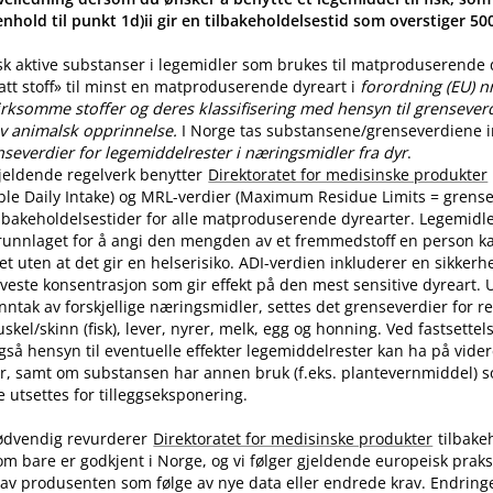
nhold til punkt 1d)ii gir en tilbakeholdelsestid som overstiger 5
sk aktive substanser i legemidler som brukes til matproduserende
latt stoff» til minst en matproduserende dyreart i
forordning (EU) n
rksomme stoffer og deres klassifisering med hensyn til grenseverdi
v animalsk opprinnelse.
I Norge tas substansene​/​grenseverdiene in
nseverdier for legemiddelrester i næringsmidler fra dyr
.
jeldende regelverk benytter
Direktoratet for medisinske produkter
ble Daily Intake) og MRL-verdier (Maximum Residue Limits = grense
tilbakeholdelsestider for alle matproduserende dyrearter. Legemidle
runnlaget for å angi den mengden av et fremmedstoff en person ka
t uten at det gir en helserisiko. ADI-verdien inkluderer en sikkerhe
aveste konsentrasjon som gir effekt på den mest sensitive dyreart. U
nntak av forskjellige næringsmidler, settes det grenseverdier for 
skel​/​skinn (fisk), lever, nyrer, melk, egg og honning. Ved fastsette
også hensyn til eventuelle effekter legemiddelrester kan ha på vide
r, samt om substansen har annen bruk (f.eks. plantevernmiddel) 
utsettes for tilleggseksponering.
ødvendig revurderer
Direktoratet for medisinske produkter
tilbake
om bare er godkjent i Norge, og vi følger gjeldende europeisk praksi
av produsenten som følge av nye data eller endrede krav. Endring