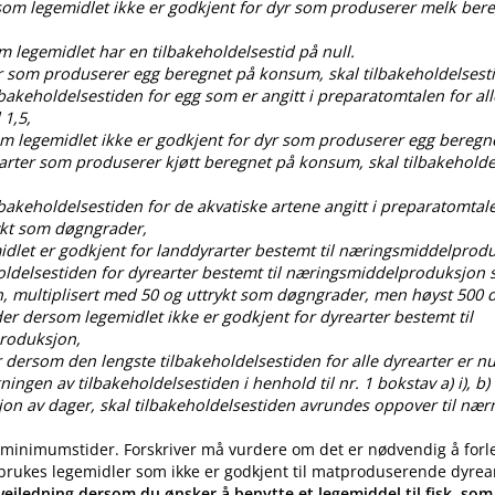
rsom legemidlet ikke er godkjent for dyr som produserer melk ber
om legemidlet har en tilbakeholdelsestid på null.
dyr som produserer egg beregnet på konsum, skal tilbakeholdelses
ilbakeholdelsestiden for egg som er angitt i preparatomtalen for all
 1,5,
som legemidlet ikke er godkjent for dyr som produserer egg bereg
 arter som produserer kjøtt beregnet på konsum, skal tilbakehold
ilbakeholdelsestiden for de akvatiske artene angitt i preparatomtal
ykt som døgngrader,
idlet er godkjent for landdyrarter bestemt til næringsmiddelprod
oldelsestiden for dyrearter bestemt til næringsmiddelproduksjon s
, multiplisert med 50 og uttrykt som døgngrader, men høyst 50
der dersom legemidlet ikke er godkjent for dyrearter bestemt til
roduksjon,
 dersom den lengste tilbakeholdelsestiden for alle dyrearter er nul
gen av tilbakeholdelsestiden i henhold til nr. 1 bokstav a) i), b) i), c
ksjon av dager, skal tilbakeholdelsestiden avrundes oppover til nær
 minimumstider. Forskriver må vurdere om det er nødvendig å forl
 brukes legemidler som ikke er godkjent til matproduserende dyrea
eiledning dersom du ønsker å benytte et legemiddel til fisk, som