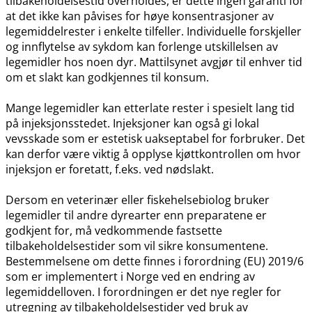
tilbakeholdelsestid overholdes, er dette ingen garanti for
at det ikke kan påvises for høye konsentrasjoner av
legemiddelrester i enkelte tilfeller. Individuelle forskjeller
og innflytelse av sykdom kan forlenge utskillelsen av
legemidler hos noen dyr. Mattilsynet avgjør til enhver tid
om et slakt kan godkjennes til konsum.
Mange legemidler kan etterlate rester i spesielt lang tid
på injeksjonsstedet. Injeksjoner kan også gi lokal
vevsskade som er estetisk uakseptabel for forbruker. Det
kan derfor være viktig å opplyse kjøttkontrollen om hvor
injeksjon er foretatt, f.eks. ved nødslakt.
Dersom en veterinær eller fiskehelsebiolog bruker
legemidler til andre dyrearter enn preparatene er
godkjent for, må vedkommende fastsette
tilbakeholdelsestider som vil sikre konsumentene.
Bestemmelsene om dette finnes i forordning (EU) 2019/6
som er implementert i Norge ved en endring av
legemiddelloven. I forordningen er det nye regler for
utregning av tilbakeholdelsestider ved bruk av