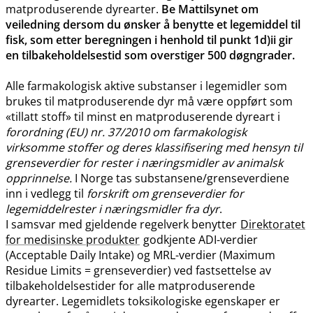
matproduserende dyrearter.
Be Mattilsynet om
veiledning dersom du ønsker å benytte et legemiddel til
fisk, som etter beregningen i henhold til punkt 1d)ii gir
en tilbakeholdelsestid som overstiger 500 døgngrader.
Alle farmakologisk aktive substanser i legemidler som
brukes til matproduserende dyr må være oppført som
«tillatt stoff» til minst en matproduserende dyreart i
forordning (EU) nr. 37/2010 om farmakologisk
virksomme stoffer og deres klassifisering med hensyn til
grenseverdier for rester i næringsmidler av animalsk
opprinnelse.
I Norge tas substansene​/​grenseverdiene
inn i vedlegg til
forskrift om grenseverdier for
legemiddelrester i næringsmidler fra dyr
.
I samsvar med gjeldende regelverk benytter
Direktoratet
for medisinske produkter
godkjente ADI-verdier
(Acceptable Daily Intake) og MRL-verdier (Maximum
Residue Limits = grenseverdier) ved fastsettelse av
tilbakeholdelsestider for alle matproduserende
dyrearter. Legemidlets toksikologiske egenskaper er