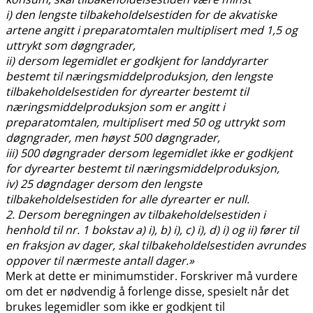
i) den lengste tilbakeholdelsestiden for de akvatiske
artene angitt i preparatomtalen multiplisert med 1,5 og
uttrykt som døgngrader,
ii) dersom legemidlet er godkjent for landdyrarter
bestemt til næringsmiddelproduksjon, den lengste
tilbakeholdelsestiden for dyrearter bestemt til
næringsmiddelproduksjon som er angitt i
preparatomtalen, multiplisert med 50 og uttrykt som
døgngrader, men høyst 500 døgngrader,
iii) 500 døgngrader dersom legemidlet ikke er godkjent
for dyrearter bestemt til næringsmiddelproduksjon,
iv) 25 døgndager dersom den lengste
tilbakeholdelsestiden for alle dyrearter er null.
2. Dersom beregningen av tilbakeholdelsestiden i
henhold til nr. 1 bokstav a) i), b) i), c) i), d) i) og ii) fører til
en fraksjon av dager, skal tilbakeholdelsestiden avrundes
oppover til nærmeste antall dager.»
Merk at dette er minimumstider. Forskriver må vurdere
om det er nødvendig å forlenge disse, spesielt når det
brukes legemidler som ikke er godkjent til