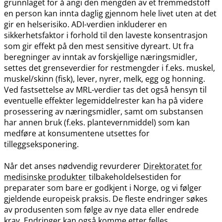
grunnlaget for å angi den mengden av et fremmedstoff
en person kan innta daglig gjennom hele livet uten at det
gir en helserisiko. ADI-verdien inkluderer en
sikkerhetsfaktor i forhold til den laveste konsentrasjon
som gir effekt på den mest sensitive dyreart. Ut fra
beregninger av inntak av forskjellige næringsmidler,
settes det grenseverdier for restmengder i f.eks. muskel,
muskel​/​skinn (fisk), lever, nyrer, melk, egg og honning.
Ved fastsettelse av MRL-verdier tas det også hensyn til
eventuelle effekter legemiddelrester kan ha på videre
prosessering av næringsmidler, samt om substansen
har annen bruk (f.eks. plantevernmiddel) som kan
medføre at konsumentene utsettes for
tilleggseksponering.
Når det anses nødvendig revurderer
Direktoratet for
medisinske produkter
tilbakeholdelsestiden for
preparater som bare er godkjent i Norge, og vi følger
gjeldende europeisk praksis. De fleste endringer søkes
av produsenten som følge av nye data eller endrede
krav. Endringer kan også komme etter felles