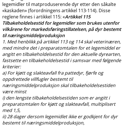
legemidler til matproduserende dyr etter den såkalte
«kaskaden» (forordningens artikkel 113-114). Disse
reglene finnes i artikkel 115: «
Artikkel 115
Tilbakeholdelsestid for legemidler som brukes utenfor
vilkårene for markedsføringstillatelsen, på dyr bestemt
til næringsmiddelproduksjon
1. Med henblikk på artikkel 113 og 114 skal veterinæren,
med mindre det i preparatomtalen for et legemiddel er
angitt en tilbakeholdelsestid for den aktuelle dyrearten,
fastsette en tilbakeholdelsestid i samsvar med følgende
kriterier:
a) For kjøtt og slakteavfall fra pattedyr, fjørfe og
oppdrettede villfugler bestemt til
næringsmiddelproduksjon skal tilbakeholdelsestiden
være minst
i) den lengste tilbakeholdelsestiden som er angitt i
preparatomtalen for kjøtt og slakteavfall, multiplisert
med 1,5,
ii) 28 dager dersom legemidlet ikke er godkjent for dyr
bestemt til næringsmiddelproduksjon,