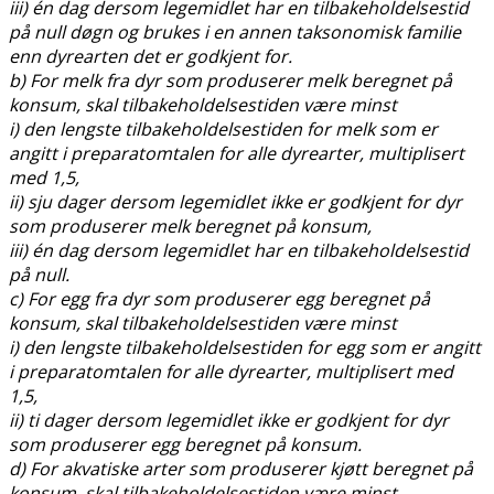
iii) én dag dersom legemidlet har en tilbakeholdelsestid
på null døgn og brukes i en annen taksonomisk familie
enn dyrearten det er godkjent for.
b) For melk fra dyr som produserer melk beregnet på
konsum, skal tilbakeholdelsestiden være minst
i) den lengste tilbakeholdelsestiden for melk som er
angitt i preparatomtalen for alle dyrearter, multiplisert
med 1,5,
ii) sju dager dersom legemidlet ikke er godkjent for dyr
som produserer melk beregnet på konsum,
iii) én dag dersom legemidlet har en tilbakeholdelsestid
på null.
c) For egg fra dyr som produserer egg beregnet på
konsum, skal tilbakeholdelsestiden være minst
i) den lengste tilbakeholdelsestiden for egg som er angitt
i preparatomtalen for alle dyrearter, multiplisert med
1,5,
ii) ti dager dersom legemidlet ikke er godkjent for dyr
som produserer egg beregnet på konsum.
d) For akvatiske arter som produserer kjøtt beregnet på
konsum, skal tilbakeholdelsestiden være minst