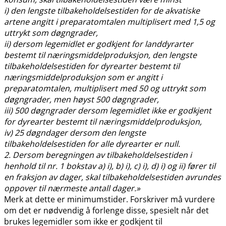
i) den lengste tilbakeholdelsestiden for de akvatiske
artene angitt i preparatomtalen multiplisert med 1,5 og
uttrykt som døgngrader,
ii) dersom legemidlet er godkjent for landdyrarter
bestemt til næringsmiddelproduksjon, den lengste
tilbakeholdelsestiden for dyrearter bestemt til
næringsmiddelproduksjon som er angitt i
preparatomtalen, multiplisert med 50 og uttrykt som
døgngrader, men høyst 500 døgngrader,
iii) 500 døgngrader dersom legemidlet ikke er godkjent
for dyrearter bestemt til næringsmiddelproduksjon,
iv) 25 døgndager dersom den lengste
tilbakeholdelsestiden for alle dyrearter er null.
2. Dersom beregningen av tilbakeholdelsestiden i
henhold til nr. 1 bokstav a) i), b) i), c) i), d) i) og ii) fører til
en fraksjon av dager, skal tilbakeholdelsestiden avrundes
oppover til nærmeste antall dager.»
Merk at dette er minimumstider. Forskriver må vurdere
om det er nødvendig å forlenge disse, spesielt når det
brukes legemidler som ikke er godkjent til