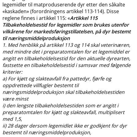
legemidler til matproduserende dyr etter den såkalte
«kaskaden» (forordningens artikkel 113-114). Disse
reglene finnes i artikkel 115: «
Artikkel 115
Tilbakeholdelsestid for legemidler som brukes utenfor
vilkårene for markedsføringstillatelsen, på dyr bestemt
til næringsmiddelproduksjon
1. Med henblikk på artikkel 113 og 114 skal veterinæren,
med mindre det i preparatomtalen for et legemiddel er
angitt en tilbakeholdelsestid for den aktuelle dyrearten,
fastsette en tilbakeholdelsestid i samsvar med følgende
kriterier:
a) For kjøtt og slakteavfall fra pattedyr, fjørfe og
oppdrettede villfugler bestemt til
næringsmiddelproduksjon skal tilbakeholdelsestiden
være minst
i) den lengste tilbakeholdelsestiden som er angitt i
preparatomtalen for kjøtt og slakteavfall, multiplisert
med 1,5,
ii) 28 dager dersom legemidlet ikke er godkjent for dyr
bestemt til næringsmiddelproduksjon,