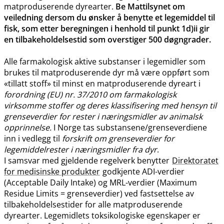
matproduserende dyrearter.
Be Mattilsynet om
veiledning dersom du ønsker å benytte et legemiddel til
fisk, som etter beregningen i henhold til punkt 1d)ii gir
en tilbakeholdelsestid som overstiger 500 døgngrader.
Alle farmakologisk aktive substanser i legemidler som
brukes til matproduserende dyr må være oppført som
«tillatt stoff» til minst en matproduserende dyreart i
forordning (EU) nr. 37/2010 om farmakologisk
virksomme stoffer og deres klassifisering med hensyn til
grenseverdier for rester i næringsmidler av animalsk
opprinnelse.
I Norge tas substansene​/​grenseverdiene
inn i vedlegg til
forskrift om grenseverdier for
legemiddelrester i næringsmidler fra dyr
.
I samsvar med gjeldende regelverk benytter
Direktoratet
for medisinske produkter
godkjente ADI-verdier
(Acceptable Daily Intake) og MRL-verdier (Maximum
Residue Limits = grenseverdier) ved fastsettelse av
tilbakeholdelsestider for alle matproduserende
dyrearter. Legemidlets toksikologiske egenskaper er