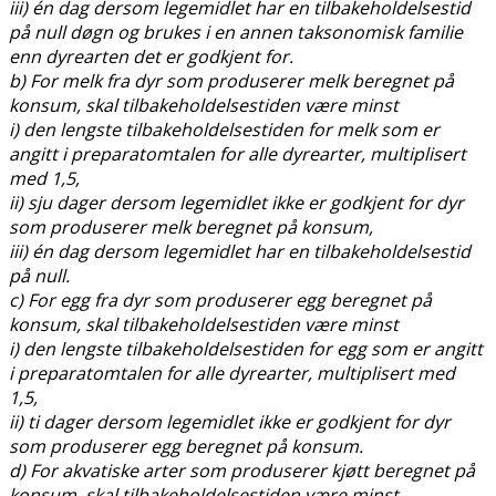
iii) én dag dersom legemidlet har en tilbakeholdelsestid
på null døgn og brukes i en annen taksonomisk familie
enn dyrearten det er godkjent for.
b) For melk fra dyr som produserer melk beregnet på
konsum, skal tilbakeholdelsestiden være minst
i) den lengste tilbakeholdelsestiden for melk som er
angitt i preparatomtalen for alle dyrearter, multiplisert
med 1,5,
ii) sju dager dersom legemidlet ikke er godkjent for dyr
som produserer melk beregnet på konsum,
iii) én dag dersom legemidlet har en tilbakeholdelsestid
på null.
c) For egg fra dyr som produserer egg beregnet på
konsum, skal tilbakeholdelsestiden være minst
i) den lengste tilbakeholdelsestiden for egg som er angitt
i preparatomtalen for alle dyrearter, multiplisert med
1,5,
ii) ti dager dersom legemidlet ikke er godkjent for dyr
som produserer egg beregnet på konsum.
d) For akvatiske arter som produserer kjøtt beregnet på
konsum, skal tilbakeholdelsestiden være minst