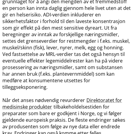
grunnlaget for å angi den mengden av et fremmedstoff
en person kan innta daglig gjennom hele livet uten at det
gir en helserisiko. ADI-verdien inkluderer en
sikkerhetsfaktor i forhold til den laveste konsentrasjon
som gir effekt på den mest sensitive dyreart. Ut fra
beregninger av inntak av forskjellige næringsmidler,
settes det grenseverdier for restmengder i f.eks. muskel,
muskel​/​skinn (fisk), lever, nyrer, melk, egg og honning.
Ved fastsettelse av MRL-verdier tas det også hensyn til
eventuelle effekter legemiddelrester kan ha på videre
prosessering av næringsmidler, samt om substansen
har annen bruk (f.eks. plantevernmiddel) som kan
medføre at konsumentene utsettes for
tilleggseksponering.
Når det anses nødvendig revurderer
Direktoratet for
medisinske produkter
tilbakeholdelsestiden for
preparater som bare er godkjent i Norge, og vi følger
gjeldende europeisk praksis. De fleste endringer søkes
av produsenten som følge av nye data eller endrede
krav. Endringer kan også komme etter felles