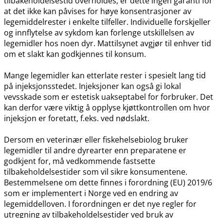
tilbakeholdelsestid overholdes, er dette ingen garanti for
at det ikke kan påvises for høye konsentrasjoner av
legemiddelrester i enkelte tilfeller. Individuelle forskjeller
og innflytelse av sykdom kan forlenge utskillelsen av
legemidler hos noen dyr. Mattilsynet avgjør til enhver tid
om et slakt kan godkjennes til konsum.
Mange legemidler kan etterlate rester i spesielt lang tid
på injeksjonsstedet. Injeksjoner kan også gi lokal
vevsskade som er estetisk uakseptabel for forbruker. Det
kan derfor være viktig å opplyse kjøttkontrollen om hvor
injeksjon er foretatt, f.eks. ved nødslakt.
Dersom en veterinær eller fiskehelsebiolog bruker
legemidler til andre dyrearter enn preparatene er
godkjent for, må vedkommende fastsette
tilbakeholdelsestider som vil sikre konsumentene.
Bestemmelsene om dette finnes i forordning (EU) 2019/6
som er implementert i Norge ved en endring av
legemiddelloven. I forordningen er det nye regler for
utregning av tilbakeholdelsestider ved bruk av