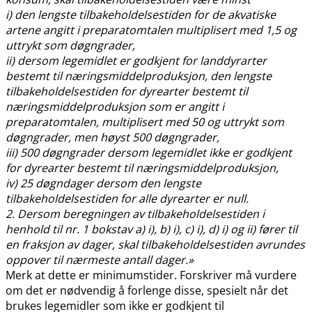
i) den lengste tilbakeholdelsestiden for de akvatiske
artene angitt i preparatomtalen multiplisert med 1,5 og
uttrykt som døgngrader,
ii) dersom legemidlet er godkjent for landdyrarter
bestemt til næringsmiddelproduksjon, den lengste
tilbakeholdelsestiden for dyrearter bestemt til
næringsmiddelproduksjon som er angitt i
preparatomtalen, multiplisert med 50 og uttrykt som
døgngrader, men høyst 500 døgngrader,
iii) 500 døgngrader dersom legemidlet ikke er godkjent
for dyrearter bestemt til næringsmiddelproduksjon,
iv) 25 døgndager dersom den lengste
tilbakeholdelsestiden for alle dyrearter er null.
2. Dersom beregningen av tilbakeholdelsestiden i
henhold til nr. 1 bokstav a) i), b) i), c) i), d) i) og ii) fører til
en fraksjon av dager, skal tilbakeholdelsestiden avrundes
oppover til nærmeste antall dager.»
Merk at dette er minimumstider. Forskriver må vurdere
om det er nødvendig å forlenge disse, spesielt når det
brukes legemidler som ikke er godkjent til