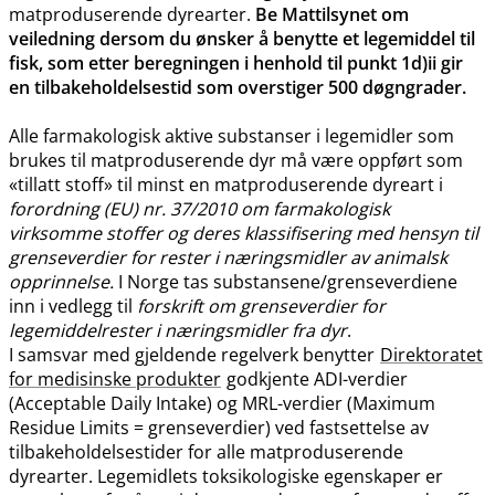
matproduserende dyrearter.
Be Mattilsynet om
veiledning dersom du ønsker å benytte et legemiddel til
fisk, som etter beregningen i henhold til punkt 1d)ii gir
en tilbakeholdelsestid som overstiger 500 døgngrader.
Alle farmakologisk aktive substanser i legemidler som
brukes til matproduserende dyr må være oppført som
«tillatt stoff» til minst en matproduserende dyreart i
forordning (EU) nr. 37/2010 om farmakologisk
virksomme stoffer og deres klassifisering med hensyn til
grenseverdier for rester i næringsmidler av animalsk
opprinnelse.
I Norge tas substansene​/​grenseverdiene
inn i vedlegg til
forskrift om grenseverdier for
legemiddelrester i næringsmidler fra dyr
.
I samsvar med gjeldende regelverk benytter
Direktoratet
for medisinske produkter
godkjente ADI-verdier
(Acceptable Daily Intake) og MRL-verdier (Maximum
Residue Limits = grenseverdier) ved fastsettelse av
tilbakeholdelsestider for alle matproduserende
dyrearter. Legemidlets toksikologiske egenskaper er