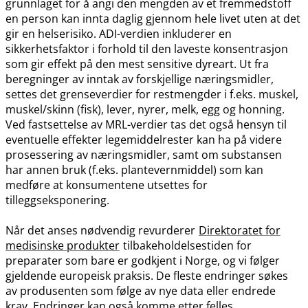
grunnlaget for å angi den mengden av et fremmedstoff
en person kan innta daglig gjennom hele livet uten at det
gir en helserisiko. ADI-verdien inkluderer en
sikkerhetsfaktor i forhold til den laveste konsentrasjon
som gir effekt på den mest sensitive dyreart. Ut fra
beregninger av inntak av forskjellige næringsmidler,
settes det grenseverdier for restmengder i f.eks. muskel,
muskel​/​skinn (fisk), lever, nyrer, melk, egg og honning.
Ved fastsettelse av MRL-verdier tas det også hensyn til
eventuelle effekter legemiddelrester kan ha på videre
prosessering av næringsmidler, samt om substansen
har annen bruk (f.eks. plantevernmiddel) som kan
medføre at konsumentene utsettes for
tilleggseksponering.
Når det anses nødvendig revurderer
Direktoratet for
medisinske produkter
tilbakeholdelsestiden for
preparater som bare er godkjent i Norge, og vi følger
gjeldende europeisk praksis. De fleste endringer søkes
av produsenten som følge av nye data eller endrede
krav. Endringer kan også komme etter felles