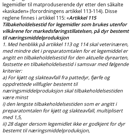
legemidler til matproduserende dyr etter den såkalte
«kaskaden» (forordningens artikkel 113-114). Disse
reglene finnes i artikkel 115: «
Artikkel 115
Tilbakeholdelsestid for legemidler som brukes utenfor
vilkårene for markedsføringstillatelsen, på dyr bestemt
til næringsmiddelproduksjon
1. Med henblikk på artikkel 113 og 114 skal veterinæren,
med mindre det i preparatomtalen for et legemiddel er
angitt en tilbakeholdelsestid for den aktuelle dyrearten,
fastsette en tilbakeholdelsestid i samsvar med følgende
kriterier:
a) For kjøtt og slakteavfall fra pattedyr, fjørfe og
oppdrettede villfugler bestemt til
næringsmiddelproduksjon skal tilbakeholdelsestiden
være minst
i) den lengste tilbakeholdelsestiden som er angitt i
preparatomtalen for kjøtt og slakteavfall, multiplisert
med 1,5,
ii) 28 dager dersom legemidlet ikke er godkjent for dyr
bestemt til næringsmiddelproduksjon,