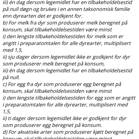
iii) én dag dersom legemidlet har en tilbakeholdelsestid
på null døgn og brukes i en annen taksonomisk familie
enn dyrearten det er godkjent for.
b) For melk fra dyr som produserer melk beregnet på
konsum, skal tilbakeholdelsestiden være minst
i) den lengste tilbakeholdelsestiden for melk som er
angitt i preparatomtalen for alle dyrearter, multiplisert
med 1,5,
ii) sju dager dersom legemidlet ikke er godkjent for dyr
som produserer melk beregnet på konsum,
iii) én dag dersom legemidlet har en tilbakeholdelsestid
på null.
c) For egg fra dyr som produserer egg beregnet på
konsum, skal tilbakeholdelsestiden være minst
i) den lengste tilbakeholdelsestiden for egg som er angitt
i preparatomtalen for alle dyrearter, multiplisert med
1,5,
ii) ti dager dersom legemidlet ikke er godkjent for dyr
som produserer egg beregnet på konsum.
d) For akvatiske arter som produserer kjøtt beregnet på
konsum, skal tilbakeholdelsestiden være minst