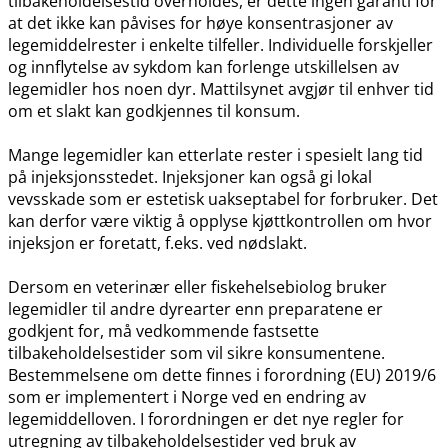
tilbakeholdelsestid overholdes, er dette ingen garanti for
at det ikke kan påvises for høye konsentrasjoner av
legemiddelrester i enkelte tilfeller. Individuelle forskjeller
og innflytelse av sykdom kan forlenge utskillelsen av
legemidler hos noen dyr. Mattilsynet avgjør til enhver tid
om et slakt kan godkjennes til konsum.
Mange legemidler kan etterlate rester i spesielt lang tid
på injeksjonsstedet. Injeksjoner kan også gi lokal
vevsskade som er estetisk uakseptabel for forbruker. Det
kan derfor være viktig å opplyse kjøttkontrollen om hvor
injeksjon er foretatt, f.eks. ved nødslakt.
Dersom en veterinær eller fiskehelsebiolog bruker
legemidler til andre dyrearter enn preparatene er
godkjent for, må vedkommende fastsette
tilbakeholdelsestider som vil sikre konsumentene.
Bestemmelsene om dette finnes i forordning (EU) 2019/6
som er implementert i Norge ved en endring av
legemiddelloven. I forordningen er det nye regler for
utregning av tilbakeholdelsestider ved bruk av