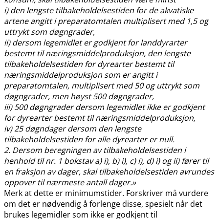
i) den lengste tilbakeholdelsestiden for de akvatiske
artene angitt i preparatomtalen multiplisert med 1,5 og
uttrykt som døgngrader,
ii) dersom legemidlet er godkjent for landdyrarter
bestemt til næringsmiddelproduksjon, den lengste
tilbakeholdelsestiden for dyrearter bestemt til
næringsmiddelproduksjon som er angitt i
preparatomtalen, multiplisert med 50 og uttrykt som
døgngrader, men høyst 500 døgngrader,
iii) 500 døgngrader dersom legemidlet ikke er godkjent
for dyrearter bestemt til næringsmiddelproduksjon,
iv) 25 døgndager dersom den lengste
tilbakeholdelsestiden for alle dyrearter er null.
2. Dersom beregningen av tilbakeholdelsestiden i
henhold til nr. 1 bokstav a) i), b) i), c) i), d) i) og ii) fører til
en fraksjon av dager, skal tilbakeholdelsestiden avrundes
oppover til nærmeste antall dager.»
Merk at dette er minimumstider. Forskriver må vurdere
om det er nødvendig å forlenge disse, spesielt når det
brukes legemidler som ikke er godkjent til