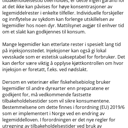
tilbakeholdelsestid overholdes, er dette ingen garanti for
at det ikke kan påvises for høye konsentrasjoner av
legemiddelrester i enkelte tilfeller. Individuelle forskjeller
og innflytelse av sykdom kan forlenge utskillelsen av
legemidler hos noen dyr. Mattilsynet avgjør til enhver tid
om et slakt kan godkjennes til konsum.
Mange legemidler kan etterlate rester i spesielt lang tid
på injeksjonsstedet. Injeksjoner kan også gi lokal
vevsskade som er estetisk uakseptabel for forbruker. Det
kan derfor være viktig å opplyse kjøttkontrollen om hvor
injeksjon er foretatt, f.eks. ved nødslakt.
Dersom en veterinær eller fiskehelsebiolog bruker
legemidler til andre dyrearter enn preparatene er
godkjent for, må vedkommende fastsette
tilbakeholdelsestider som vil sikre konsumentene.
Bestemmelsene om dette finnes i forordning (EU) 2019/6
som er implementert i Norge ved en endring av
legemiddelloven. I forordningen er det nye regler for
utregning av tilbakeholdelsestider ved bruk av