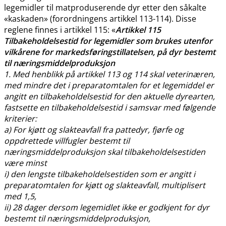
legemidler til matproduserende dyr etter den såkalte
«kaskaden» (forordningens artikkel 113-114). Disse
reglene finnes i artikkel 115: «
Artikkel 115
Tilbakeholdelsestid for legemidler som brukes utenfor
vilkårene for markedsføringstillatelsen, på dyr bestemt
til næringsmiddelproduksjon
1. Med henblikk på artikkel 113 og 114 skal veterinæren,
med mindre det i preparatomtalen for et legemiddel er
angitt en tilbakeholdelsestid for den aktuelle dyrearten,
fastsette en tilbakeholdelsestid i samsvar med følgende
kriterier:
a) For kjøtt og slakteavfall fra pattedyr, fjørfe og
oppdrettede villfugler bestemt til
næringsmiddelproduksjon skal tilbakeholdelsestiden
være minst
i) den lengste tilbakeholdelsestiden som er angitt i
preparatomtalen for kjøtt og slakteavfall, multiplisert
med 1,5,
ii) 28 dager dersom legemidlet ikke er godkjent for dyr
bestemt til næringsmiddelproduksjon,