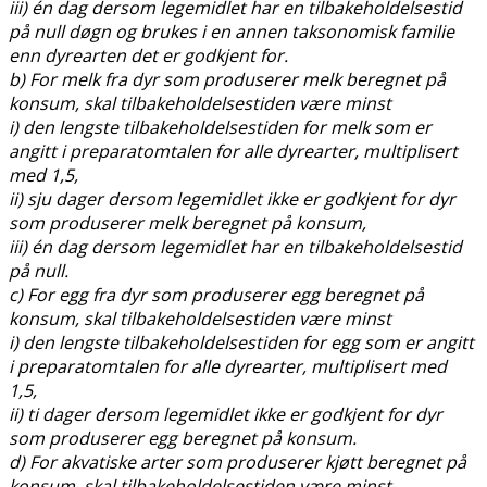
iii) én dag dersom legemidlet har en tilbakeholdelsestid
på null døgn og brukes i en annen taksonomisk familie
enn dyrearten det er godkjent for.
b) For melk fra dyr som produserer melk beregnet på
konsum, skal tilbakeholdelsestiden være minst
i) den lengste tilbakeholdelsestiden for melk som er
angitt i preparatomtalen for alle dyrearter, multiplisert
med 1,5,
ii) sju dager dersom legemidlet ikke er godkjent for dyr
som produserer melk beregnet på konsum,
iii) én dag dersom legemidlet har en tilbakeholdelsestid
på null.
c) For egg fra dyr som produserer egg beregnet på
konsum, skal tilbakeholdelsestiden være minst
i) den lengste tilbakeholdelsestiden for egg som er angitt
i preparatomtalen for alle dyrearter, multiplisert med
1,5,
ii) ti dager dersom legemidlet ikke er godkjent for dyr
som produserer egg beregnet på konsum.
d) For akvatiske arter som produserer kjøtt beregnet på
konsum, skal tilbakeholdelsestiden være minst