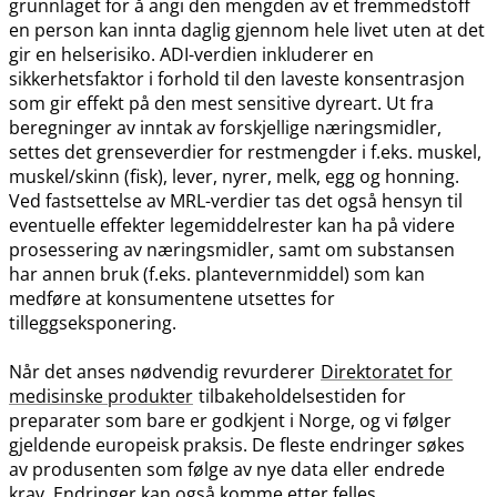
grunnlaget for å angi den mengden av et fremmedstoff
en person kan innta daglig gjennom hele livet uten at det
gir en helserisiko. ADI-verdien inkluderer en
sikkerhetsfaktor i forhold til den laveste konsentrasjon
som gir effekt på den mest sensitive dyreart. Ut fra
beregninger av inntak av forskjellige næringsmidler,
settes det grenseverdier for restmengder i f.eks. muskel,
muskel​/​skinn (fisk), lever, nyrer, melk, egg og honning.
Ved fastsettelse av MRL-verdier tas det også hensyn til
eventuelle effekter legemiddelrester kan ha på videre
prosessering av næringsmidler, samt om substansen
har annen bruk (f.eks. plantevernmiddel) som kan
medføre at konsumentene utsettes for
tilleggseksponering.
Når det anses nødvendig revurderer
Direktoratet for
medisinske produkter
tilbakeholdelsestiden for
preparater som bare er godkjent i Norge, og vi følger
gjeldende europeisk praksis. De fleste endringer søkes
av produsenten som følge av nye data eller endrede
krav. Endringer kan også komme etter felles