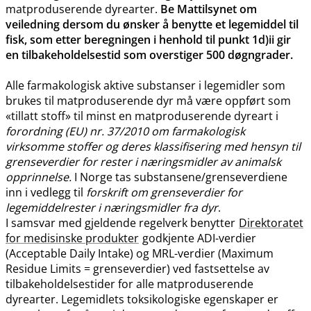
matproduserende dyrearter.
Be Mattilsynet om
veiledning dersom du ønsker å benytte et legemiddel til
fisk, som etter beregningen i henhold til punkt 1d)ii gir
en tilbakeholdelsestid som overstiger 500 døgngrader.
Alle farmakologisk aktive substanser i legemidler som
brukes til matproduserende dyr må være oppført som
«tillatt stoff» til minst en matproduserende dyreart i
forordning (EU) nr. 37/2010 om farmakologisk
virksomme stoffer og deres klassifisering med hensyn til
grenseverdier for rester i næringsmidler av animalsk
opprinnelse.
I Norge tas substansene​/​grenseverdiene
inn i vedlegg til
forskrift om grenseverdier for
legemiddelrester i næringsmidler fra dyr
.
I samsvar med gjeldende regelverk benytter
Direktoratet
for medisinske produkter
godkjente ADI-verdier
(Acceptable Daily Intake) og MRL-verdier (Maximum
Residue Limits = grenseverdier) ved fastsettelse av
tilbakeholdelsestider for alle matproduserende
dyrearter. Legemidlets toksikologiske egenskaper er