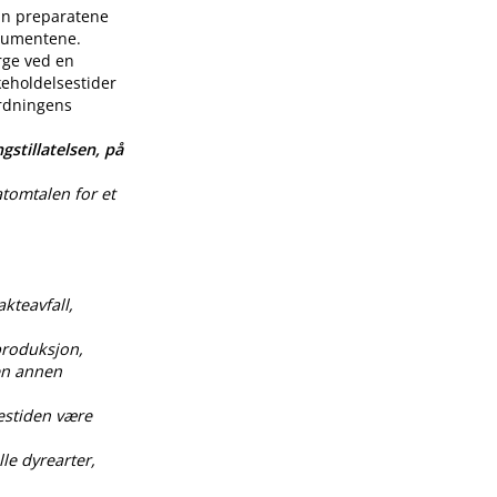
enn preparatene
nsumentene.
rge ved en
keholdelsestider
ordningens
gstillatelsen, på
atomtalen for et
akteavfall,
produksjon,
 en annen
estiden være
le dyrearter,