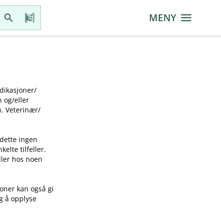
MENY
ikasjoner​/​
g​/​eller
 Veterinær​/​
 dette ingen
elte tilfeller.
idler hos noen
joner kan også gi
ig å opplyse