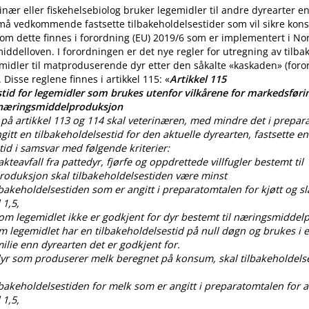
nær eller fiskehelsebiolog bruker legemidler til andre dyrearter 
 må vedkommende fastsette tilbakeholdelsestider som vil sikre ko
m dette finnes i forordning (EU) 2019/6 som er implementert i No
iddelloven. I forordningen er det nye regler for utregning av tilba
midler til matproduserende dyr etter den såkalte «kaskaden» (for
. Disse reglene finnes i artikkel 115: «
Artikkel 115
tid for legemidler som brukes utenfor vilkårene for markedsførin
 næringsmiddelproduksjon
på artikkel 113 og 114 skal veterinæren, med mindre det i prepar
gitt en tilbakeholdelsestid for den aktuelle dyrearten, fastsette en
tid i samsvar med følgende kriterier:
lakteavfall fra pattedyr, fjørfe og oppdrettede villfugler bestemt til
oduksjon skal tilbakeholdelsestiden være minst
ilbakeholdelsestiden som er angitt i preparatomtalen for kjøtt og sl
 1,5,
som legemidlet ikke er godkjent for dyr bestemt til næringsmiddel
om legemidlet har en tilbakeholdelsestid på null døgn og brukes i
lie enn dyrearten det er godkjent for.
 dyr som produserer melk beregnet på konsum, skal tilbakeholdels
ilbakeholdelsestiden for melk som er angitt i preparatomtalen for al
 1,5,