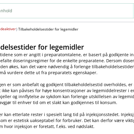
deaktiver
(
)
Tilbakeholdelsestider for legemidler
delsestider for legemidler
tidene som er angitt i preparatomtalene, er basert på godkjente ind
efalte doseringsregimer for de enkelte preparatene. Dersom dosen o
en økes, kan det være nødvendig å forlenge tilbakeholdelsestiden.
 må vurdere dette ut fra preparatets egenskaper.
en er som anbefalt og godkjent tilbakeholdelsestid overholdes, er
t ikke kan påvises for høye konsentrasjoner av legemiddelrester i enk
skjeller og innflytelse av sykdom kan forlenge utskillelsen av legem
avgjør til enhver tid om et slakt kan godkjennes til konsum.
kan etterlate rester i spesielt lang tid på injeksjonsstedet. Injeks
som er estetisk uakseptabel for forbruker. Det kan derfor være vikt
m hvor injeksjon er foretatt, f.eks. ved nødslakt.