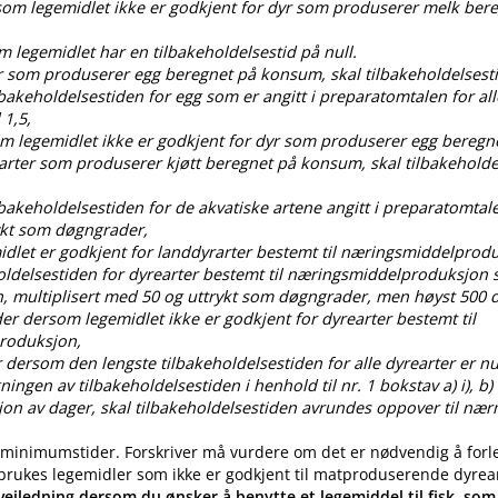
rsom legemidlet ikke er godkjent for dyr som produserer melk ber
om legemidlet har en tilbakeholdelsestid på null.
dyr som produserer egg beregnet på konsum, skal tilbakeholdelses
ilbakeholdelsestiden for egg som er angitt i preparatomtalen for all
 1,5,
som legemidlet ikke er godkjent for dyr som produserer egg bereg
 arter som produserer kjøtt beregnet på konsum, skal tilbakehold
ilbakeholdelsestiden for de akvatiske artene angitt i preparatomtal
ykt som døgngrader,
idlet er godkjent for landdyrarter bestemt til næringsmiddelprod
oldelsestiden for dyrearter bestemt til næringsmiddelproduksjon s
, multiplisert med 50 og uttrykt som døgngrader, men høyst 50
der dersom legemidlet ikke er godkjent for dyrearter bestemt til
roduksjon,
 dersom den lengste tilbakeholdelsestiden for alle dyrearter er nul
gen av tilbakeholdelsestiden i henhold til nr. 1 bokstav a) i), b) i), c
ksjon av dager, skal tilbakeholdelsestiden avrundes oppover til nær
 minimumstider. Forskriver må vurdere om det er nødvendig å forl
 brukes legemidler som ikke er godkjent til matproduserende dyrea
eiledning dersom du ønsker å benytte et legemiddel til fisk, som