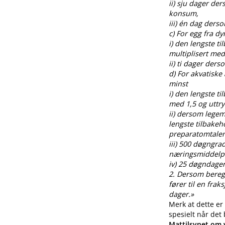
ii) sju dager de
konsum,
iii) én dag ders
c) For egg fra 
i) den lengste t
multiplisert med
ii) ti dager der
d) For akvatiske
minst
i) den lengste t
med 1,5 og uttr
ii) dersom legem
lengste tilbakeh
preparatomtalen
iii) 500 døgngra
næringsmiddelp
iv) 25 døgndager
2. Dersom beregnin
fører til en fra
dager.»
Merk at dette er
spesielt når det
Mattilsynet om v