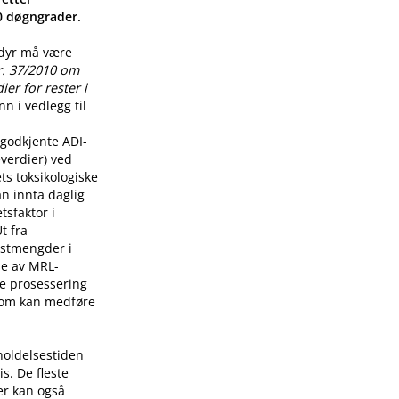
00 døgngrader.
 dyr må være
r. 37/2010 om
er for rester i
n i vedlegg til
godkjente ADI-
verdier) ved
ts toksikologiske
n innta daglig
tsfaktor i
t fra
restmengder i
lse av MRL-
re prosessering
som kan medføre
holdelsestiden
s. De fleste
er kan også