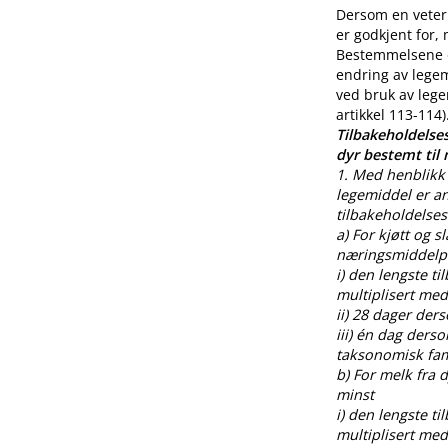
Dersom en veteri
er godkjent for,
Bestemmelsene o
endring av legem
ved bruk av lege
artikkel 113-114)
Tilbakeholdelses
dyr bestemt til
1. Med henblikk 
legemiddel er an
tilbakeholdelses
a) For kjøtt og s
næringsmiddelpr
i) den lengste t
multiplisert med
ii) 28 dager der
iii) én dag ders
taksonomisk fami
b) For melk fra
minst
i) den lengste t
multiplisert med