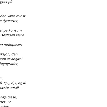
egnet på
tiden være minst
e dyrearter,
net på konsum.
elsestiden være
en multiplisert
uksjon, den
om er angitt i
0 døgngrader,
l.
) i), d) i) og ii)
meste antall
enge disse,
rter.
Be
 etter