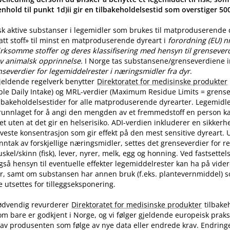
nhold til punkt 1d)ii gir en tilbakeholdelsestid som overstiger 5
sk aktive substanser i legemidler som brukes til matproduserende
latt stoff» til minst en matproduserende dyreart i
forordning (EU) n
rksomme stoffer og deres klassifisering med hensyn til grenseverdi
v animalsk opprinnelse.
I Norge tas substansene​/​grenseverdiene in
nseverdier for legemiddelrester i næringsmidler fra dyr
.
jeldende regelverk benytter
Direktoratet for medisinske produkter
ble Daily Intake) og MRL-verdier (Maximum Residue Limits = grense
tilbakeholdelsestider for alle matproduserende dyrearter. Legemidle
runnlaget for å angi den mengden av et fremmedstoff en person ka
t uten at det gir en helserisiko. ADI-verdien inkluderer en sikkerhe
aveste konsentrasjon som gir effekt på den mest sensitive dyreart. U
nntak av forskjellige næringsmidler, settes det grenseverdier for 
skel​/​skinn (fisk), lever, nyrer, melk, egg og honning. Ved fastsette
også hensyn til eventuelle effekter legemiddelrester kan ha på vide
r, samt om substansen har annen bruk (f.eks. plantevernmiddel) 
utsettes for tilleggseksponering.
ødvendig revurderer
Direktoratet for medisinske produkter
tilbake
om bare er godkjent i Norge, og vi følger gjeldende europeisk praksi
av produsenten som følge av nye data eller endrede krav. Endring