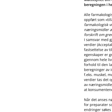
beregningen i he
Alle farmakologi
oppført som «til
farmakologisk vi
næringsmidler a
forskrift om gre
I samsvar med g
verdier (Accepta
fastsettelse av 
egenskaper er g
gjennom hele live
forhold til den l
beregninger av i
f.eks. muskel, mu
verdier tas det 
av næringsmidle
at konsumentene 
Når det anses n
for preparater s
endringer søkes 