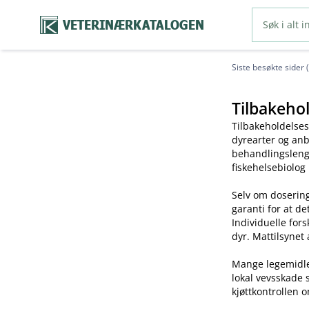
VETERINÆRKATALOGEN
Siste besøkte sider 
Tilbakehol
Tilbakeholdelses
dyrearter og anb
behandlingslengd
fiskehelsebiolog
Selv om dosering
garanti for at de
Individuelle for
dyr. Mattilsynet 
Mange legemidler 
lokal vevsskade 
kjøttkontrollen o