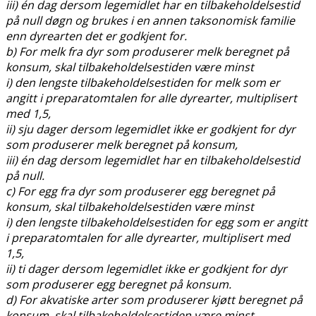
iii) én dag dersom legemidlet har en tilbakeholdelsestid
på null døgn og brukes i en annen taksonomisk familie
enn dyrearten det er godkjent for.
b) For melk fra dyr som produserer melk beregnet på
konsum, skal tilbakeholdelsestiden være minst
i) den lengste tilbakeholdelsestiden for melk som er
angitt i preparatomtalen for alle dyrearter, multiplisert
med 1,5,
ii) sju dager dersom legemidlet ikke er godkjent for dyr
som produserer melk beregnet på konsum,
iii) én dag dersom legemidlet har en tilbakeholdelsestid
på null.
c) For egg fra dyr som produserer egg beregnet på
konsum, skal tilbakeholdelsestiden være minst
i) den lengste tilbakeholdelsestiden for egg som er angitt
i preparatomtalen for alle dyrearter, multiplisert med
1,5,
ii) ti dager dersom legemidlet ikke er godkjent for dyr
som produserer egg beregnet på konsum.
d) For akvatiske arter som produserer kjøtt beregnet på
konsum, skal tilbakeholdelsestiden være minst