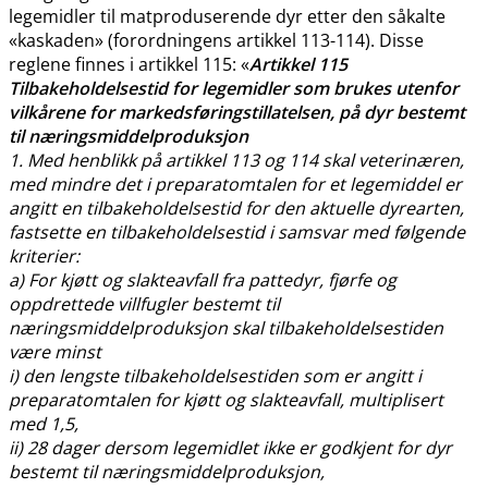
legemidler til matproduserende dyr etter den såkalte
«kaskaden» (forordningens artikkel 113-114). Disse
reglene finnes i artikkel 115: «
Artikkel 115
Tilbakeholdelsestid for legemidler som brukes utenfor
vilkårene for markedsføringstillatelsen, på dyr bestemt
til næringsmiddelproduksjon
1. Med henblikk på artikkel 113 og 114 skal veterinæren,
med mindre det i preparatomtalen for et legemiddel er
angitt en tilbakeholdelsestid for den aktuelle dyrearten,
fastsette en tilbakeholdelsestid i samsvar med følgende
kriterier:
a) For kjøtt og slakteavfall fra pattedyr, fjørfe og
oppdrettede villfugler bestemt til
næringsmiddelproduksjon skal tilbakeholdelsestiden
være minst
i) den lengste tilbakeholdelsestiden som er angitt i
preparatomtalen for kjøtt og slakteavfall, multiplisert
med 1,5,
ii) 28 dager dersom legemidlet ikke er godkjent for dyr
bestemt til næringsmiddelproduksjon,