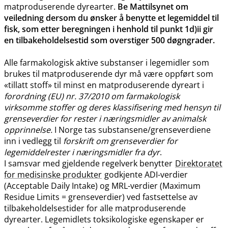
matproduserende dyrearter.
Be Mattilsynet om
veiledning dersom du ønsker å benytte et legemiddel til
fisk, som etter beregningen i henhold til punkt 1d)ii gir
en tilbakeholdelsestid som overstiger 500 døgngrader.
Alle farmakologisk aktive substanser i legemidler som
brukes til matproduserende dyr må være oppført som
«tillatt stoff» til minst en matproduserende dyreart i
forordning (EU) nr. 37/2010 om farmakologisk
virksomme stoffer og deres klassifisering med hensyn til
grenseverdier for rester i næringsmidler av animalsk
opprinnelse.
I Norge tas substansene​/​grenseverdiene
inn i vedlegg til
forskrift om grenseverdier for
legemiddelrester i næringsmidler fra dyr
.
I samsvar med gjeldende regelverk benytter
Direktoratet
for medisinske produkter
godkjente ADI-verdier
(Acceptable Daily Intake) og MRL-verdier (Maximum
Residue Limits = grenseverdier) ved fastsettelse av
tilbakeholdelsestider for alle matproduserende
dyrearter. Legemidlets toksikologiske egenskaper er