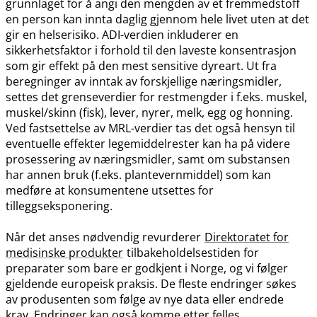
grunnlaget for å angi den mengden av et fremmedstoff
en person kan innta daglig gjennom hele livet uten at det
gir en helserisiko. ADI-verdien inkluderer en
sikkerhetsfaktor i forhold til den laveste konsentrasjon
som gir effekt på den mest sensitive dyreart. Ut fra
beregninger av inntak av forskjellige næringsmidler,
settes det grenseverdier for restmengder i f.eks. muskel,
muskel​/​skinn (fisk), lever, nyrer, melk, egg og honning.
Ved fastsettelse av MRL-verdier tas det også hensyn til
eventuelle effekter legemiddelrester kan ha på videre
prosessering av næringsmidler, samt om substansen
har annen bruk (f.eks. plantevernmiddel) som kan
medføre at konsumentene utsettes for
tilleggseksponering.
Når det anses nødvendig revurderer
Direktoratet for
medisinske produkter
tilbakeholdelsestiden for
preparater som bare er godkjent i Norge, og vi følger
gjeldende europeisk praksis. De fleste endringer søkes
av produsenten som følge av nye data eller endrede
krav. Endringer kan også komme etter felles