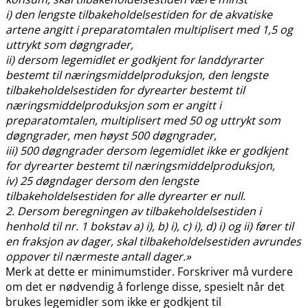
i) den lengste tilbakeholdelsestiden for de akvatiske
artene angitt i preparatomtalen multiplisert med 1,5 og
uttrykt som døgngrader,
ii) dersom legemidlet er godkjent for landdyrarter
bestemt til næringsmiddelproduksjon, den lengste
tilbakeholdelsestiden for dyrearter bestemt til
næringsmiddelproduksjon som er angitt i
preparatomtalen, multiplisert med 50 og uttrykt som
døgngrader, men høyst 500 døgngrader,
iii) 500 døgngrader dersom legemidlet ikke er godkjent
for dyrearter bestemt til næringsmiddelproduksjon,
iv) 25 døgndager dersom den lengste
tilbakeholdelsestiden for alle dyrearter er null.
2. Dersom beregningen av tilbakeholdelsestiden i
henhold til nr. 1 bokstav a) i), b) i), c) i), d) i) og ii) fører til
en fraksjon av dager, skal tilbakeholdelsestiden avrundes
oppover til nærmeste antall dager.»
Merk at dette er minimumstider. Forskriver må vurdere
om det er nødvendig å forlenge disse, spesielt når det
brukes legemidler som ikke er godkjent til