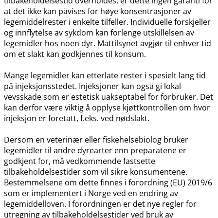
tilbakeholdelsestid overholdes, er dette ingen garanti for
at det ikke kan påvises for høye konsentrasjoner av
legemiddelrester i enkelte tilfeller. Individuelle forskjeller
og innflytelse av sykdom kan forlenge utskillelsen av
legemidler hos noen dyr. Mattilsynet avgjør til enhver tid
om et slakt kan godkjennes til konsum.
Mange legemidler kan etterlate rester i spesielt lang tid
på injeksjonsstedet. Injeksjoner kan også gi lokal
vevsskade som er estetisk uakseptabel for forbruker. Det
kan derfor være viktig å opplyse kjøttkontrollen om hvor
injeksjon er foretatt, f.eks. ved nødslakt.
Dersom en veterinær eller fiskehelsebiolog bruker
legemidler til andre dyrearter enn preparatene er
godkjent for, må vedkommende fastsette
tilbakeholdelsestider som vil sikre konsumentene.
Bestemmelsene om dette finnes i forordning (EU) 2019/6
som er implementert i Norge ved en endring av
legemiddelloven. I forordningen er det nye regler for
utregning av tilbakeholdelsestider ved bruk av