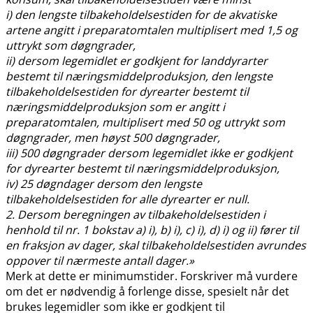
i) den lengste tilbakeholdelsestiden for de akvatiske
artene angitt i preparatomtalen multiplisert med 1,5 og
uttrykt som døgngrader,
ii) dersom legemidlet er godkjent for landdyrarter
bestemt til næringsmiddelproduksjon, den lengste
tilbakeholdelsestiden for dyrearter bestemt til
næringsmiddelproduksjon som er angitt i
preparatomtalen, multiplisert med 50 og uttrykt som
døgngrader, men høyst 500 døgngrader,
iii) 500 døgngrader dersom legemidlet ikke er godkjent
for dyrearter bestemt til næringsmiddelproduksjon,
iv) 25 døgndager dersom den lengste
tilbakeholdelsestiden for alle dyrearter er null.
2. Dersom beregningen av tilbakeholdelsestiden i
henhold til nr. 1 bokstav a) i), b) i), c) i), d) i) og ii) fører til
en fraksjon av dager, skal tilbakeholdelsestiden avrundes
oppover til nærmeste antall dager.»
Merk at dette er minimumstider. Forskriver må vurdere
om det er nødvendig å forlenge disse, spesielt når det
brukes legemidler som ikke er godkjent til