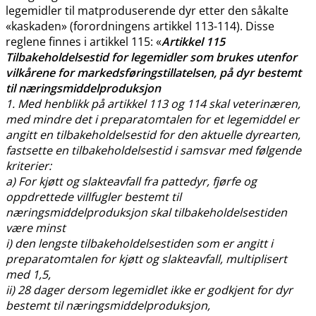
legemidler til matproduserende dyr etter den såkalte
«kaskaden» (forordningens artikkel 113-114). Disse
reglene finnes i artikkel 115: «
Artikkel 115
Tilbakeholdelsestid for legemidler som brukes utenfor
vilkårene for markedsføringstillatelsen, på dyr bestemt
til næringsmiddelproduksjon
1. Med henblikk på artikkel 113 og 114 skal veterinæren,
med mindre det i preparatomtalen for et legemiddel er
angitt en tilbakeholdelsestid for den aktuelle dyrearten,
fastsette en tilbakeholdelsestid i samsvar med følgende
kriterier:
a) For kjøtt og slakteavfall fra pattedyr, fjørfe og
oppdrettede villfugler bestemt til
næringsmiddelproduksjon skal tilbakeholdelsestiden
være minst
i) den lengste tilbakeholdelsestiden som er angitt i
preparatomtalen for kjøtt og slakteavfall, multiplisert
med 1,5,
ii) 28 dager dersom legemidlet ikke er godkjent for dyr
bestemt til næringsmiddelproduksjon,