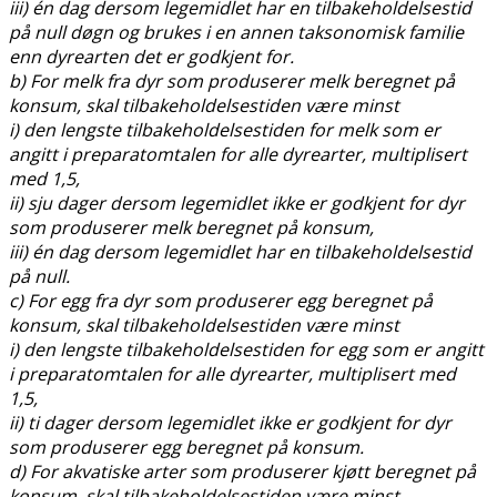
iii) én dag dersom legemidlet har en tilbakeholdelsestid
på null døgn og brukes i en annen taksonomisk familie
enn dyrearten det er godkjent for.
b) For melk fra dyr som produserer melk beregnet på
konsum, skal tilbakeholdelsestiden være minst
i) den lengste tilbakeholdelsestiden for melk som er
angitt i preparatomtalen for alle dyrearter, multiplisert
med 1,5,
ii) sju dager dersom legemidlet ikke er godkjent for dyr
som produserer melk beregnet på konsum,
iii) én dag dersom legemidlet har en tilbakeholdelsestid
på null.
c) For egg fra dyr som produserer egg beregnet på
konsum, skal tilbakeholdelsestiden være minst
i) den lengste tilbakeholdelsestiden for egg som er angitt
i preparatomtalen for alle dyrearter, multiplisert med
1,5,
ii) ti dager dersom legemidlet ikke er godkjent for dyr
som produserer egg beregnet på konsum.
d) For akvatiske arter som produserer kjøtt beregnet på
konsum, skal tilbakeholdelsestiden være minst