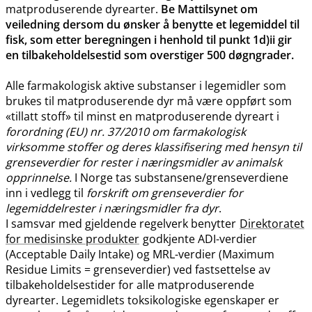
matproduserende dyrearter.
Be Mattilsynet om
veiledning dersom du ønsker å benytte et legemiddel til
fisk, som etter beregningen i henhold til punkt 1d)ii gir
en tilbakeholdelsestid som overstiger 500 døgngrader.
Alle farmakologisk aktive substanser i legemidler som
brukes til matproduserende dyr må være oppført som
«tillatt stoff» til minst en matproduserende dyreart i
forordning (EU) nr. 37/2010 om farmakologisk
virksomme stoffer og deres klassifisering med hensyn til
grenseverdier for rester i næringsmidler av animalsk
opprinnelse.
I Norge tas substansene​/​grenseverdiene
inn i vedlegg til
forskrift om grenseverdier for
legemiddelrester i næringsmidler fra dyr
.
I samsvar med gjeldende regelverk benytter
Direktoratet
for medisinske produkter
godkjente ADI-verdier
(Acceptable Daily Intake) og MRL-verdier (Maximum
Residue Limits = grenseverdier) ved fastsettelse av
tilbakeholdelsestider for alle matproduserende
dyrearter. Legemidlets toksikologiske egenskaper er