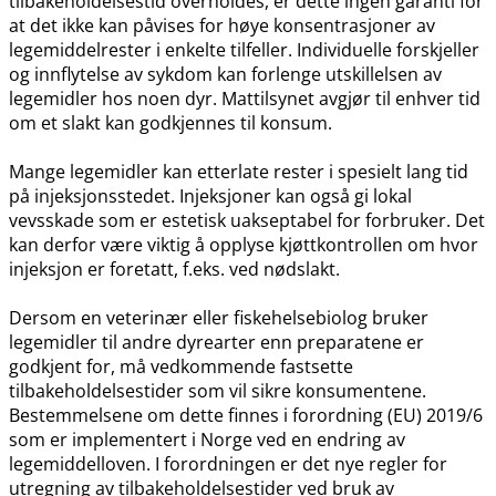
tilbakeholdelsestid overholdes, er dette ingen garanti for
at det ikke kan påvises for høye konsentrasjoner av
legemiddelrester i enkelte tilfeller. Individuelle forskjeller
og innflytelse av sykdom kan forlenge utskillelsen av
legemidler hos noen dyr. Mattilsynet avgjør til enhver tid
om et slakt kan godkjennes til konsum.
Mange legemidler kan etterlate rester i spesielt lang tid
på injeksjonsstedet. Injeksjoner kan også gi lokal
vevsskade som er estetisk uakseptabel for forbruker. Det
kan derfor være viktig å opplyse kjøttkontrollen om hvor
injeksjon er foretatt, f.eks. ved nødslakt.
Dersom en veterinær eller fiskehelsebiolog bruker
legemidler til andre dyrearter enn preparatene er
godkjent for, må vedkommende fastsette
tilbakeholdelsestider som vil sikre konsumentene.
Bestemmelsene om dette finnes i forordning (EU) 2019/6
som er implementert i Norge ved en endring av
legemiddelloven. I forordningen er det nye regler for
utregning av tilbakeholdelsestider ved bruk av