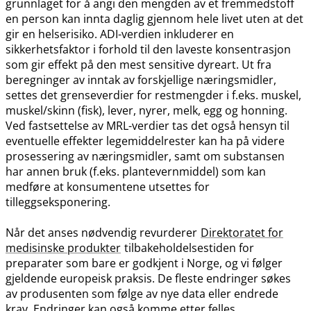
grunnlaget for å angi den mengden av et fremmedstoff
en person kan innta daglig gjennom hele livet uten at det
gir en helserisiko. ADI-verdien inkluderer en
sikkerhetsfaktor i forhold til den laveste konsentrasjon
som gir effekt på den mest sensitive dyreart. Ut fra
beregninger av inntak av forskjellige næringsmidler,
settes det grenseverdier for restmengder i f.eks. muskel,
muskel​/​skinn (fisk), lever, nyrer, melk, egg og honning.
Ved fastsettelse av MRL-verdier tas det også hensyn til
eventuelle effekter legemiddelrester kan ha på videre
prosessering av næringsmidler, samt om substansen
har annen bruk (f.eks. plantevernmiddel) som kan
medføre at konsumentene utsettes for
tilleggseksponering.
Når det anses nødvendig revurderer
Direktoratet for
medisinske produkter
tilbakeholdelsestiden for
preparater som bare er godkjent i Norge, og vi følger
gjeldende europeisk praksis. De fleste endringer søkes
av produsenten som følge av nye data eller endrede
krav. Endringer kan også komme etter felles