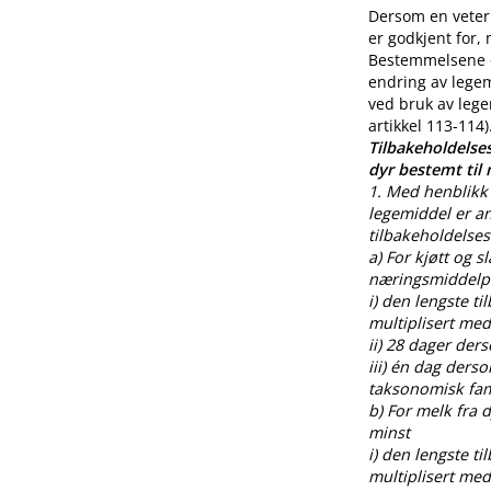
Dersom en veteri
er godkjent for,
Bestemmelsene o
endring av legem
ved bruk av lege
artikkel 113-114)
Tilbakeholdelses
dyr bestemt til
1. Med henblikk 
legemiddel er an
tilbakeholdelses
a) For kjøtt og s
næringsmiddelpr
i) den lengste t
multiplisert med
ii) 28 dager der
iii) én dag ders
taksonomisk fami
b) For melk fra
minst
i) den lengste t
multiplisert med