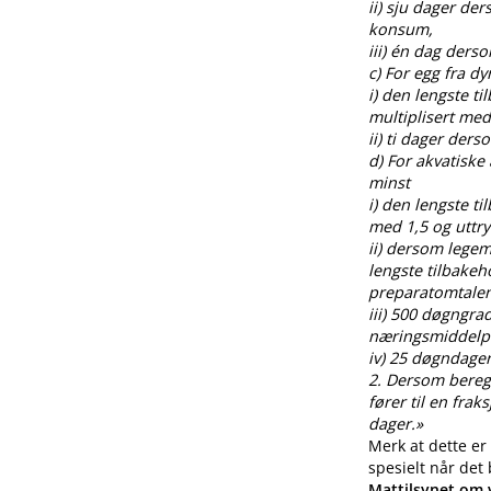
ii) sju dager de
konsum,
iii) én dag ders
c) For egg fra 
i) den lengste t
multiplisert med
ii) ti dager der
d) For akvatiske
minst
i) den lengste t
med 1,5 og uttr
ii) dersom legem
lengste tilbakeh
preparatomtalen
iii) 500 døgngra
næringsmiddelp
iv) 25 døgndager
2. Dersom beregnin
fører til en fra
dager.»
Merk at dette er
spesielt når det
Mattilsynet om v