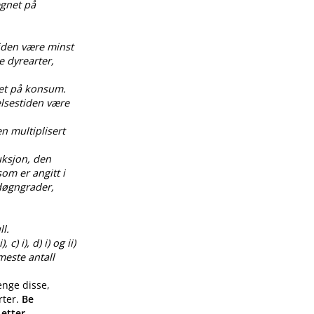
egnet på
tiden være minst
e dyrearter,
net på konsum.
elsestiden være
en multiplisert
uksjon, den
om er angitt i
0 døgngrader,
l.
) i), d) i) og ii)
meste antall
enge disse,
rter.
Be
 etter