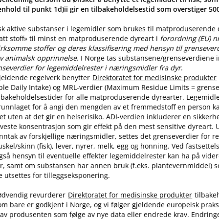
nhold til punkt 1d)ii gir en tilbakeholdelsestid som overstiger 5
sk aktive substanser i legemidler som brukes til matproduserende
latt stoff» til minst en matproduserende dyreart i
forordning (EU) n
rksomme stoffer og deres klassifisering med hensyn til grenseverdi
v animalsk opprinnelse.
I Norge tas substansene​/​grenseverdiene in
nseverdier for legemiddelrester i næringsmidler fra dyr
.
jeldende regelverk benytter
Direktoratet for medisinske produkter
ble Daily Intake) og MRL-verdier (Maximum Residue Limits = grense
tilbakeholdelsestider for alle matproduserende dyrearter. Legemidle
runnlaget for å angi den mengden av et fremmedstoff en person ka
t uten at det gir en helserisiko. ADI-verdien inkluderer en sikkerhe
aveste konsentrasjon som gir effekt på den mest sensitive dyreart. U
nntak av forskjellige næringsmidler, settes det grenseverdier for 
skel​/​skinn (fisk), lever, nyrer, melk, egg og honning. Ved fastsette
også hensyn til eventuelle effekter legemiddelrester kan ha på vide
r, samt om substansen har annen bruk (f.eks. plantevernmiddel) 
utsettes for tilleggseksponering.
ødvendig revurderer
Direktoratet for medisinske produkter
tilbake
om bare er godkjent i Norge, og vi følger gjeldende europeisk praksi
av produsenten som følge av nye data eller endrede krav. Endring