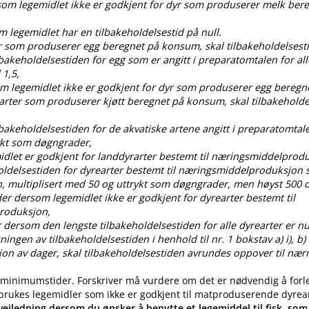
rsom legemidlet ikke er godkjent for dyr som produserer melk ber
om legemidlet har en tilbakeholdelsestid på null.
dyr som produserer egg beregnet på konsum, skal tilbakeholdelses
ilbakeholdelsestiden for egg som er angitt i preparatomtalen for all
 1,5,
som legemidlet ikke er godkjent for dyr som produserer egg bereg
 arter som produserer kjøtt beregnet på konsum, skal tilbakehold
ilbakeholdelsestiden for de akvatiske artene angitt i preparatomtal
ykt som døgngrader,
idlet er godkjent for landdyrarter bestemt til næringsmiddelprod
oldelsestiden for dyrearter bestemt til næringsmiddelproduksjon s
, multiplisert med 50 og uttrykt som døgngrader, men høyst 50
der dersom legemidlet ikke er godkjent for dyrearter bestemt til
roduksjon,
 dersom den lengste tilbakeholdelsestiden for alle dyrearter er nul
gen av tilbakeholdelsestiden i henhold til nr. 1 bokstav a) i), b) i), c
ksjon av dager, skal tilbakeholdelsestiden avrundes oppover til nær
 minimumstider. Forskriver må vurdere om det er nødvendig å forl
 brukes legemidler som ikke er godkjent til matproduserende dyrea
eiledning dersom du ønsker å benytte et legemiddel til fisk, som