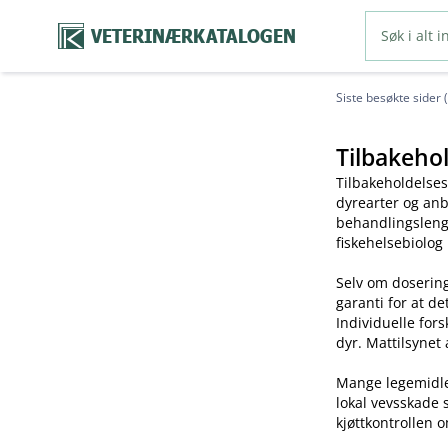
VETERINÆRKATALOGEN
Siste besøkte sider 
Tilbakehol
Tilbakeholdelses
dyrearter og anb
behandlingslengd
fiskehelsebiolog
Selv om dosering
garanti for at de
Individuelle for
dyr. Mattilsynet 
Mange legemidler 
lokal vevsskade 
kjøttkontrollen o