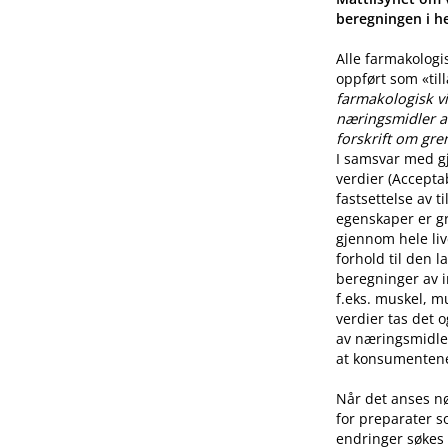
beregningen i he
Alle farmakologi
oppført som «til
farmakologisk vi
næringsmidler a
forskrift om gre
I samsvar med g
verdier (Accepta
fastsettelse av 
egenskaper er g
gjennom hele live
forhold til den l
beregninger av i
f.eks. muskel, mu
verdier tas det 
av næringsmidle
at konsumentene 
Når det anses n
for preparater s
endringer søkes 