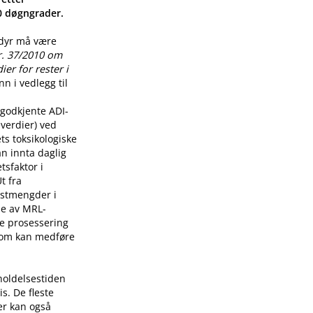
00 døgngrader.
 dyr må være
r. 37/2010 om
er for rester i
n i vedlegg til
godkjente ADI-
verdier) ved
ts toksikologiske
n innta daglig
tsfaktor i
t fra
restmengder i
lse av MRL-
re prosessering
som kan medføre
holdelsestiden
s. De fleste
er kan også