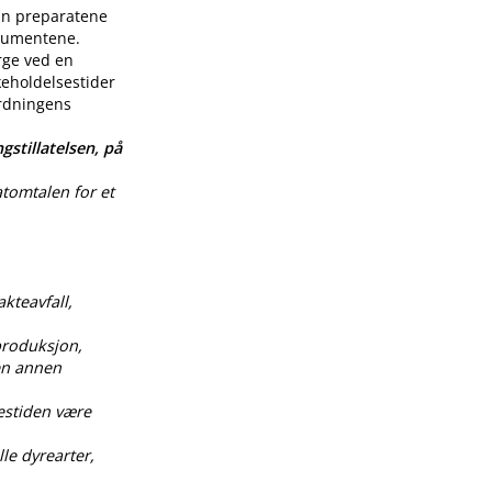
enn preparatene
nsumentene.
rge ved en
keholdelsestider
ordningens
gstillatelsen, på
atomtalen for et
akteavfall,
produksjon,
 en annen
estiden være
le dyrearter,