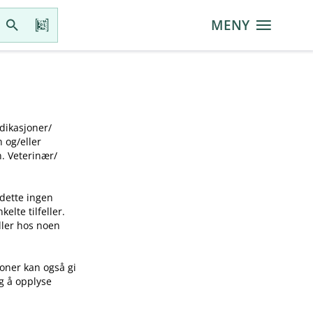
MENY
ikasjoner​/​
g​/​eller
 Veterinær​/​
 dette ingen
elte tilfeller.
idler hos noen
joner kan også gi
ig å opplyse