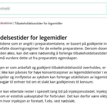
deaktiver
(
)
Tilbakeholdelsestider for legemidler
delsestider for legemidler
tidene som er angitt i preparatomtalene, er basert på godkjente ind
efalte doseringsregimer for de enkelte preparatene. Dersom dosen o
en økes, kan det være nødvendig å forlenge tilbakeholdelsestiden.
 må vurdere dette ut fra preparatets egenskaper.
en er som anbefalt og godkjent tilbakeholdelsestid overholdes, er
t ikke kan påvises for høye konsentrasjoner av legemiddelrester i enk
skjeller og innflytelse av sykdom kan forlenge utskillelsen av legem
avgjør til enhver tid om et slakt kan godkjennes til konsum.
kan etterlate rester i spesielt lang tid på injeksjonsstedet. Injeks
som er estetisk uakseptabel for forbruker. Det kan derfor være vikt
m hvor injeksjon er foretatt, f.eks. ved nødslakt.