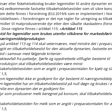
nær eller fiskehelsebiolog bruker legemidler til andre dyrearter 
 må vedkommende fastsette tilbakeholdelsestider som vil sikre ko
m dette finnes i forordning (EU) 2019/6 som er implementert i No
iddelloven. I forordningen er det nye regler for utregning av tilba
midler til matproduserende dyr etter den såkalte «kaskaden» (for
. Disse reglene finnes i artikkel 115: «
Artikkel 115
tid for legemidler som brukes utenfor vilkårene for markedsførin
 næringsmiddelproduksjon
på artikkel 113 og 114 skal veterinæren, med mindre det i prepar
gitt en tilbakeholdelsestid for den aktuelle dyrearten, fastsette en
tid i samsvar med følgende kriterier:
lakteavfall fra pattedyr, fjørfe og oppdrettede villfugler bestemt til
oduksjon skal tilbakeholdelsestiden være minst
ilbakeholdelsestiden som er angitt i preparatomtalen for kjøtt og sl
 1,5,
som legemidlet ikke er godkjent for dyr bestemt til næringsmiddel
om legemidlet har en tilbakeholdelsestid på null døgn og brukes i
lie enn dyrearten det er godkjent for.
 dyr som produserer melk beregnet på konsum, skal tilbakeholdels
ilbakeholdelsestiden for melk som er angitt i preparatomtalen for al
 1,5,