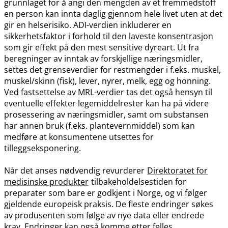
grunnlaget for å angi den mengden av et fremmedstoff
en person kan innta daglig gjennom hele livet uten at det
gir en helserisiko. ADI-verdien inkluderer en
sikkerhetsfaktor i forhold til den laveste konsentrasjon
som gir effekt på den mest sensitive dyreart. Ut fra
beregninger av inntak av forskjellige næringsmidler,
settes det grenseverdier for restmengder i f.eks. muskel,
muskel​/​skinn (fisk), lever, nyrer, melk, egg og honning.
Ved fastsettelse av MRL-verdier tas det også hensyn til
eventuelle effekter legemiddelrester kan ha på videre
prosessering av næringsmidler, samt om substansen
har annen bruk (f.eks. plantevernmiddel) som kan
medføre at konsumentene utsettes for
tilleggseksponering.
Når det anses nødvendig revurderer
Direktoratet for
medisinske produkter
tilbakeholdelsestiden for
preparater som bare er godkjent i Norge, og vi følger
gjeldende europeisk praksis. De fleste endringer søkes
av produsenten som følge av nye data eller endrede
krav. Endringer kan også komme etter felles