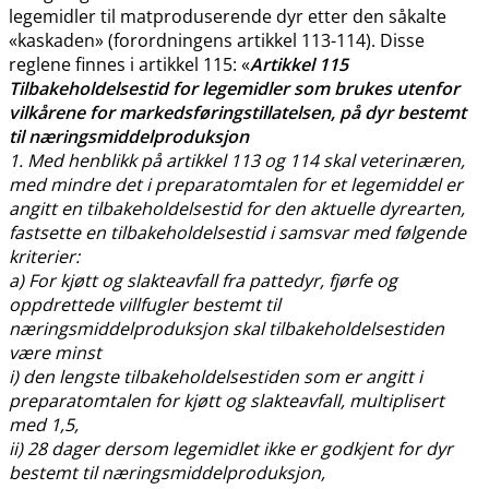
legemidler til matproduserende dyr etter den såkalte
«kaskaden» (forordningens artikkel 113-114). Disse
reglene finnes i artikkel 115: «
Artikkel 115
Tilbakeholdelsestid for legemidler som brukes utenfor
vilkårene for markedsføringstillatelsen, på dyr bestemt
til næringsmiddelproduksjon
1. Med henblikk på artikkel 113 og 114 skal veterinæren,
med mindre det i preparatomtalen for et legemiddel er
angitt en tilbakeholdelsestid for den aktuelle dyrearten,
fastsette en tilbakeholdelsestid i samsvar med følgende
kriterier:
a) For kjøtt og slakteavfall fra pattedyr, fjørfe og
oppdrettede villfugler bestemt til
næringsmiddelproduksjon skal tilbakeholdelsestiden
være minst
i) den lengste tilbakeholdelsestiden som er angitt i
preparatomtalen for kjøtt og slakteavfall, multiplisert
med 1,5,
ii) 28 dager dersom legemidlet ikke er godkjent for dyr
bestemt til næringsmiddelproduksjon,