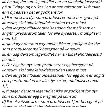
iii) én dag dersom legemidlet har en tilbakeholdelsestid
på null døgn og brukes i en annen taksonomisk familie
enn dyrearten det er godkjent for.
b) For melk fra dyr som produserer melk beregnet på
konsum, skal tilbakeholdelsestiden være minst
i) den lengste tilbakeholdelsestiden for melk som er
angitt i preparatomtalen for alle dyrearter, multiplisert
med 1,5,
ii) sju dager dersom legemidlet ikke er godkjent for dyr
som produserer melk beregnet på konsum,
iii) én dag dersom legemidlet har en tilbakeholdelsestid
på null.
c) For egg fra dyr som produserer egg beregnet på
konsum, skal tilbakeholdelsestiden være minst
i) den lengste tilbakeholdelsestiden for egg som er angitt
i preparatomtalen for alle dyrearter, multiplisert med
1,5,
ii) ti dager dersom legemidlet ikke er godkjent for dyr
som produserer egg beregnet på konsum.
d) For akvatiske arter som produserer kjøtt beregnet på
konsum, skal tilbakeholdelsestiden være minst