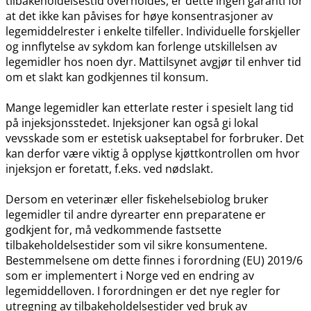
tilbakeholdelsestid overholdes, er dette ingen garanti for
at det ikke kan påvises for høye konsentrasjoner av
legemiddelrester i enkelte tilfeller. Individuelle forskjeller
og innflytelse av sykdom kan forlenge utskillelsen av
legemidler hos noen dyr. Mattilsynet avgjør til enhver tid
om et slakt kan godkjennes til konsum.
Mange legemidler kan etterlate rester i spesielt lang tid
på injeksjonsstedet. Injeksjoner kan også gi lokal
vevsskade som er estetisk uakseptabel for forbruker. Det
kan derfor være viktig å opplyse kjøttkontrollen om hvor
injeksjon er foretatt, f.eks. ved nødslakt.
Dersom en veterinær eller fiskehelsebiolog bruker
legemidler til andre dyrearter enn preparatene er
godkjent for, må vedkommende fastsette
tilbakeholdelsestider som vil sikre konsumentene.
Bestemmelsene om dette finnes i forordning (EU) 2019/6
som er implementert i Norge ved en endring av
legemiddelloven. I forordningen er det nye regler for
utregning av tilbakeholdelsestider ved bruk av