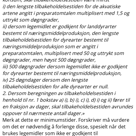
i) den lengste tilbakeholdelsestiden for de akvatiske
artene angitt i preparatomtalen multiplisert med 1,5 og
uttrykt som døgngrader,
ii) dersom legemidlet er godkjent for landdyrarter
bestemt til næringsmiddelproduksjon, den lengste
tilbakeholdelsestiden for dyrearter bestemt til
næringsmiddelproduksjon som er angitt i
preparatomtalen, multiplisert med 50 og uttrykt som
døgngrader, men høyst 500 døgngrader,
iii) 500 døgngrader dersom legemidlet ikke er godkjent
for dyrearter bestemt til næringsmiddelproduksjon,
iv) 25 døgndager dersom den lengste
tilbakeholdelsestiden for alle dyrearter er null.
2. Dersom beregningen av tilbakeholdelsestiden i
henhold til nr. 1 bokstav a) i), b) i), c) i), d) i) og ii) fører til
en fraksjon av dager, skal tilbakeholdelsestiden avrundes
oppover til nærmeste antall dager.»
Merk at dette er minimumstider. Forskriver må vurdere
om det er nødvendig å forlenge disse, spesielt når det
brukes legemidler som ikke er godkjent til