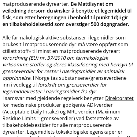
matproduserende dyrearter.
Be Mattilsynet om
veiledning dersom du ønsker å benytte et legemiddel til
fisk, som etter beregningen i henhold til punkt 1d)ii gir
en tilbakeholdelsestid som overstiger 500 døgngrader.
Alle farmakologisk aktive substanser i legemidler som
brukes til matproduserende dyr må være oppført som
«tillatt stoff» til minst en matproduserende dyreart i
forordning (EU) nr. 37/2010 om farmakologisk
virksomme stoffer og deres klassifisering med hensyn til
grenseverdier for rester i næringsmidler av animalsk
opprinnelse.
I Norge tas substansene​/​grenseverdiene
inn i vedlegg til
forskrift om grenseverdier for
legemiddelrester i næringsmidler fra dyr
.
I samsvar med gjeldende regelverk benytter
Direktoratet
for medisinske produkter
godkjente ADI-verdier
(Acceptable Daily Intake) og MRL-verdier (Maximum
Residue Limits = grenseverdier) ved fastsettelse av
tilbakeholdelsestider for alle matproduserende
dyrearter. Legemidlets toksikologiske egenskaper er