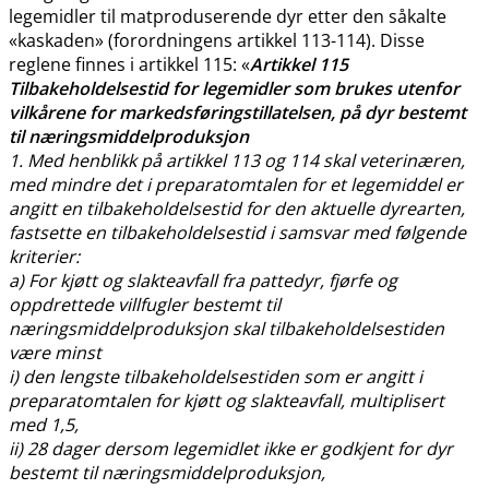
legemidler til matproduserende dyr etter den såkalte
«kaskaden» (forordningens artikkel 113-114). Disse
reglene finnes i artikkel 115: «
Artikkel 115
Tilbakeholdelsestid for legemidler som brukes utenfor
vilkårene for markedsføringstillatelsen, på dyr bestemt
til næringsmiddelproduksjon
1. Med henblikk på artikkel 113 og 114 skal veterinæren,
med mindre det i preparatomtalen for et legemiddel er
angitt en tilbakeholdelsestid for den aktuelle dyrearten,
fastsette en tilbakeholdelsestid i samsvar med følgende
kriterier:
a) For kjøtt og slakteavfall fra pattedyr, fjørfe og
oppdrettede villfugler bestemt til
næringsmiddelproduksjon skal tilbakeholdelsestiden
være minst
i) den lengste tilbakeholdelsestiden som er angitt i
preparatomtalen for kjøtt og slakteavfall, multiplisert
med 1,5,
ii) 28 dager dersom legemidlet ikke er godkjent for dyr
bestemt til næringsmiddelproduksjon,