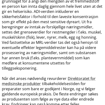
grunnlaget for å angi den mengden av et fremmedstoff
en person kan innta daglig gjennom hele livet uten at det
gir en helserisiko. ADI-verdien inkluderer en
sikkerhetsfaktor i forhold til den laveste konsentrasjon
som gir effekt på den mest sensitive dyreart. Ut fra
beregninger av inntak av forskjellige næringsmidler,
settes det grenseverdier for restmengder i f.eks. muskel,
muskel​/​skinn (fisk), lever, nyrer, melk, egg og honning.
Ved fastsettelse av MRL-verdier tas det også hensyn til
eventuelle effekter legemiddelrester kan ha på videre
prosessering av næringsmidler, samt om substansen
har annen bruk (f.eks. plantevernmiddel) som kan
medføre at konsumentene utsettes for
tilleggseksponering.
Når det anses nødvendig revurderer
Direktoratet for
medisinske produkter
tilbakeholdelsestiden for
preparater som bare er godkjent i Norge, og vi følger
gjeldende europeisk praksis. De fleste endringer søkes
av produsenten som følge av nye data eller endrede
krav. Endringer kan også komme etter felles