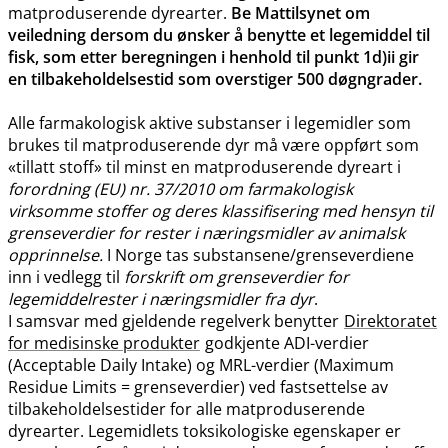
matproduserende dyrearter.
Be Mattilsynet om
veiledning dersom du ønsker å benytte et legemiddel til
fisk, som etter beregningen i henhold til punkt 1d)ii gir
en tilbakeholdelsestid som overstiger 500 døgngrader.
Alle farmakologisk aktive substanser i legemidler som
brukes til matproduserende dyr må være oppført som
«tillatt stoff» til minst en matproduserende dyreart i
forordning (EU) nr. 37/2010 om farmakologisk
virksomme stoffer og deres klassifisering med hensyn til
grenseverdier for rester i næringsmidler av animalsk
opprinnelse.
I Norge tas substansene​/​grenseverdiene
inn i vedlegg til
forskrift om grenseverdier for
legemiddelrester i næringsmidler fra dyr
.
I samsvar med gjeldende regelverk benytter
Direktoratet
for medisinske produkter
godkjente ADI-verdier
(Acceptable Daily Intake) og MRL-verdier (Maximum
Residue Limits = grenseverdier) ved fastsettelse av
tilbakeholdelsestider for alle matproduserende
dyrearter. Legemidlets toksikologiske egenskaper er