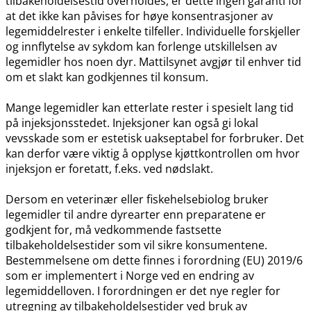
tilbakeholdelsestid overholdes, er dette ingen garanti for
at det ikke kan påvises for høye konsentrasjoner av
legemiddelrester i enkelte tilfeller. Individuelle forskjeller
og innflytelse av sykdom kan forlenge utskillelsen av
legemidler hos noen dyr. Mattilsynet avgjør til enhver tid
om et slakt kan godkjennes til konsum.
Mange legemidler kan etterlate rester i spesielt lang tid
på injeksjonsstedet. Injeksjoner kan også gi lokal
vevsskade som er estetisk uakseptabel for forbruker. Det
kan derfor være viktig å opplyse kjøttkontrollen om hvor
injeksjon er foretatt, f.eks. ved nødslakt.
Dersom en veterinær eller fiskehelsebiolog bruker
legemidler til andre dyrearter enn preparatene er
godkjent for, må vedkommende fastsette
tilbakeholdelsestider som vil sikre konsumentene.
Bestemmelsene om dette finnes i forordning (EU) 2019/6
som er implementert i Norge ved en endring av
legemiddelloven. I forordningen er det nye regler for
utregning av tilbakeholdelsestider ved bruk av