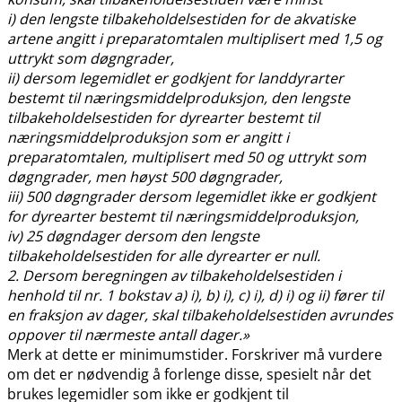
i) den lengste tilbakeholdelsestiden for de akvatiske
artene angitt i preparatomtalen multiplisert med 1,5 og
uttrykt som døgngrader,
ii) dersom legemidlet er godkjent for landdyrarter
bestemt til næringsmiddelproduksjon, den lengste
tilbakeholdelsestiden for dyrearter bestemt til
næringsmiddelproduksjon som er angitt i
preparatomtalen, multiplisert med 50 og uttrykt som
døgngrader, men høyst 500 døgngrader,
iii) 500 døgngrader dersom legemidlet ikke er godkjent
for dyrearter bestemt til næringsmiddelproduksjon,
iv) 25 døgndager dersom den lengste
tilbakeholdelsestiden for alle dyrearter er null.
2. Dersom beregningen av tilbakeholdelsestiden i
henhold til nr. 1 bokstav a) i), b) i), c) i), d) i) og ii) fører til
en fraksjon av dager, skal tilbakeholdelsestiden avrundes
oppover til nærmeste antall dager.»
Merk at dette er minimumstider. Forskriver må vurdere
om det er nødvendig å forlenge disse, spesielt når det
brukes legemidler som ikke er godkjent til