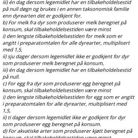
iii) én dag dersom legemidlet har en tilbakeholdelsestid
på null døgn og brukes i en annen taksonomisk familie
enn dyrearten det er godkjent for.
b) For melk fra dyr som produserer melk beregnet på
konsum, skal tilbakeholdelsestiden være minst
i) den lengste tilbakeholdelsestiden for melk som er
angitt i preparatomtalen for alle dyrearter, multiplisert
med 1,5,
ii) sju dager dersom legemidlet ikke er godkjent for dyr
som produserer melk beregnet på konsum,
iii) én dag dersom legemidlet har en tilbakeholdelsestid
på null.
c) For egg fra dyr som produserer egg beregnet på
konsum, skal tilbakeholdelsestiden være minst
i) den lengste tilbakeholdelsestiden for egg som er angitt
i preparatomtalen for alle dyrearter, multiplisert med
1,5,
ii) ti dager dersom legemidlet ikke er godkjent for dyr
som produserer egg beregnet på konsum.
d) For akvatiske arter som produserer kjøtt beregnet på
konsum, skal tilbakeholdelsestiden være minst