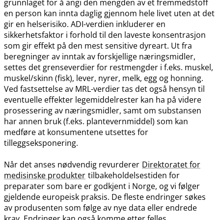
grunnlaget for å angi den mengden av et fremmedstoff
en person kan innta daglig gjennom hele livet uten at det
gir en helserisiko. ADI-verdien inkluderer en
sikkerhetsfaktor i forhold til den laveste konsentrasjon
som gir effekt på den mest sensitive dyreart. Ut fra
beregninger av inntak av forskjellige næringsmidler,
settes det grenseverdier for restmengder i f.eks. muskel,
muskel​/​skinn (fisk), lever, nyrer, melk, egg og honning.
Ved fastsettelse av MRL-verdier tas det også hensyn til
eventuelle effekter legemiddelrester kan ha på videre
prosessering av næringsmidler, samt om substansen
har annen bruk (f.eks. plantevernmiddel) som kan
medføre at konsumentene utsettes for
tilleggseksponering.
Når det anses nødvendig revurderer
Direktoratet for
medisinske produkter
tilbakeholdelsestiden for
preparater som bare er godkjent i Norge, og vi følger
gjeldende europeisk praksis. De fleste endringer søkes
av produsenten som følge av nye data eller endrede
krav. Endringer kan også komme etter felles