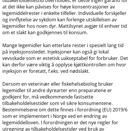
tilbakeholdelsestid overholdes, er dette ingen garanti for
at det ikke kan påvises for høye konsentrasjoner av
legemiddelrester i enkelte tilfeller. Individuelle forskjeller
og innflytelse av sykdom kan forlenge utskillelsen av
legemidler hos noen dyr. Mattilsynet avgjør til enhver tid
om et slakt kan godkjennes til konsum.
Mange legemidler kan etterlate rester i spesielt lang tid
på injeksjonsstedet. Injeksjoner kan også gi lokal
vevsskade som er estetisk uakseptabel for forbruker. Det
kan derfor være viktig å opplyse kjøttkontrollen om hvor
injeksjon er foretatt, f.eks. ved nødslakt.
Dersom en veterinær eller fiskehelsebiolog bruker
legemidler til andre dyrearter enn preparatene er
godkjent for, må vedkommende fastsette
tilbakeholdelsestider som vil sikre konsumentene.
Bestemmelsene om dette finnes i forordning (EU) 2019/6
som er implementert i Norge ved en endring av
legemiddelloven. I forordningen er det nye regler for
utregning av tilbakeholdelsestider ved bruk av