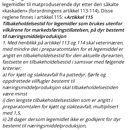
legemidler til matproduserende dyr etter den såkalte
«kaskaden» (forordningens artikkel 113-114). Disse
reglene finnes i artikkel 115: «
Artikkel 115
Tilbakeholdelsestid for legemidler som brukes utenfor
vilkårene for markedsføringstillatelsen, på dyr bestemt
til næringsmiddelproduksjon
1. Med henblikk på artikkel 113 og 114 skal veterinæren,
med mindre det i preparatomtalen for et legemiddel er
angitt en tilbakeholdelsestid for den aktuelle dyrearten,
fastsette en tilbakeholdelsestid i samsvar med følgende
kriterier:
a) For kjøtt og slakteavfall fra pattedyr, fjørfe og
oppdrettede villfugler bestemt til
næringsmiddelproduksjon skal tilbakeholdelsestiden
være minst
i) den lengste tilbakeholdelsestiden som er angitt i
preparatomtalen for kjøtt og slakteavfall, multiplisert
med 1,5,
ii) 28 dager dersom legemidlet ikke er godkjent for dyr
bestemt til næringsmiddelproduksjon,