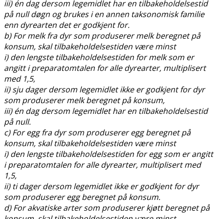
iii) én dag dersom legemidlet har en tilbakeholdelsestid
på null døgn og brukes i en annen taksonomisk familie
enn dyrearten det er godkjent for.
b) For melk fra dyr som produserer melk beregnet på
konsum, skal tilbakeholdelsestiden være minst
i) den lengste tilbakeholdelsestiden for melk som er
angitt i preparatomtalen for alle dyrearter, multiplisert
med 1,5,
ii) sju dager dersom legemidlet ikke er godkjent for dyr
som produserer melk beregnet på konsum,
iii) én dag dersom legemidlet har en tilbakeholdelsestid
på null.
c) For egg fra dyr som produserer egg beregnet på
konsum, skal tilbakeholdelsestiden være minst
i) den lengste tilbakeholdelsestiden for egg som er angitt
i preparatomtalen for alle dyrearter, multiplisert med
1,5,
ii) ti dager dersom legemidlet ikke er godkjent for dyr
som produserer egg beregnet på konsum.
d) For akvatiske arter som produserer kjøtt beregnet på
konsum, skal tilbakeholdelsestiden være minst