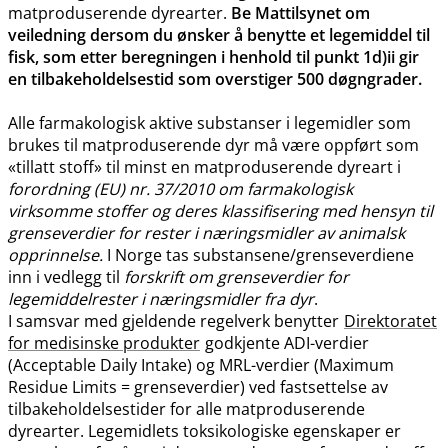
matproduserende dyrearter.
Be Mattilsynet om
veiledning dersom du ønsker å benytte et legemiddel til
fisk, som etter beregningen i henhold til punkt 1d)ii gir
en tilbakeholdelsestid som overstiger 500 døgngrader.
Alle farmakologisk aktive substanser i legemidler som
brukes til matproduserende dyr må være oppført som
«tillatt stoff» til minst en matproduserende dyreart i
forordning (EU) nr. 37/2010 om farmakologisk
virksomme stoffer og deres klassifisering med hensyn til
grenseverdier for rester i næringsmidler av animalsk
opprinnelse.
I Norge tas substansene​/​grenseverdiene
inn i vedlegg til
forskrift om grenseverdier for
legemiddelrester i næringsmidler fra dyr
.
I samsvar med gjeldende regelverk benytter
Direktoratet
for medisinske produkter
godkjente ADI-verdier
(Acceptable Daily Intake) og MRL-verdier (Maximum
Residue Limits = grenseverdier) ved fastsettelse av
tilbakeholdelsestider for alle matproduserende
dyrearter. Legemidlets toksikologiske egenskaper er