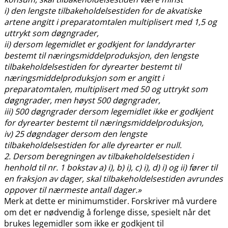
i) den lengste tilbakeholdelsestiden for de akvatiske
artene angitt i preparatomtalen multiplisert med 1,5 og
uttrykt som døgngrader,
ii) dersom legemidlet er godkjent for landdyrarter
bestemt til næringsmiddelproduksjon, den lengste
tilbakeholdelsestiden for dyrearter bestemt til
næringsmiddelproduksjon som er angitt i
preparatomtalen, multiplisert med 50 og uttrykt som
døgngrader, men høyst 500 døgngrader,
iii) 500 døgngrader dersom legemidlet ikke er godkjent
for dyrearter bestemt til næringsmiddelproduksjon,
iv) 25 døgndager dersom den lengste
tilbakeholdelsestiden for alle dyrearter er null.
2. Dersom beregningen av tilbakeholdelsestiden i
henhold til nr. 1 bokstav a) i), b) i), c) i), d) i) og ii) fører til
en fraksjon av dager, skal tilbakeholdelsestiden avrundes
oppover til nærmeste antall dager.»
Merk at dette er minimumstider. Forskriver må vurdere
om det er nødvendig å forlenge disse, spesielt når det
brukes legemidler som ikke er godkjent til