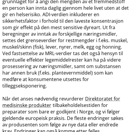
grunnlaget for å angi den mengden av et fremmedstoff
en person kan innta daglig gjennom hele livet uten at det
gir en helserisiko. ADI-verdien inkluderer en
sikkerhetsfaktor i forhold til den laveste konsentrasjon
som gir effekt på den mest sensitive dyreart. Ut fra
beregninger av inntak av forskjellige næringsmidler,
settes det grenseverdier for restmengder i f.eks. muskel,
muskel​/​skinn (fisk), lever, nyrer, melk, egg og honning.
Ved fastsettelse av MRL-verdier tas det også hensyn til
eventuelle effekter legemiddelrester kan ha på videre
prosessering av næringsmidler, samt om substansen
har annen bruk (f.eks. plantevernmiddel) som kan
medføre at konsumentene utsettes for
tilleggseksponering.
Når det anses nødvendig revurderer
Direktoratet for
medisinske produkter
tilbakeholdelsestiden for
preparater som bare er godkjent i Norge, og vi følger
gjeldende europeisk praksis. De fleste endringer søkes
av produsenten som følge av nye data eller endrede
krav. Endringer kan også komme etter felles