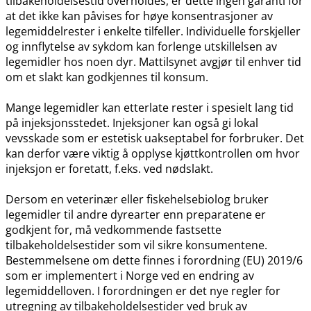
tilbakeholdelsestid overholdes, er dette ingen garanti for
at det ikke kan påvises for høye konsentrasjoner av
legemiddelrester i enkelte tilfeller. Individuelle forskjeller
og innflytelse av sykdom kan forlenge utskillelsen av
legemidler hos noen dyr. Mattilsynet avgjør til enhver tid
om et slakt kan godkjennes til konsum.
Mange legemidler kan etterlate rester i spesielt lang tid
på injeksjonsstedet. Injeksjoner kan også gi lokal
vevsskade som er estetisk uakseptabel for forbruker. Det
kan derfor være viktig å opplyse kjøttkontrollen om hvor
injeksjon er foretatt, f.eks. ved nødslakt.
Dersom en veterinær eller fiskehelsebiolog bruker
legemidler til andre dyrearter enn preparatene er
godkjent for, må vedkommende fastsette
tilbakeholdelsestider som vil sikre konsumentene.
Bestemmelsene om dette finnes i forordning (EU) 2019/6
som er implementert i Norge ved en endring av
legemiddelloven. I forordningen er det nye regler for
utregning av tilbakeholdelsestider ved bruk av