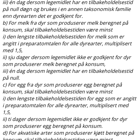
iii) én dag dersom legemidlet har en tilbakeholdelsestid
på null døgn og brukes i en annen taksonomisk familie
enn dyrearten det er godkjent for.
b) For melk fra dyr som produserer melk beregnet på
konsum, skal tilbakeholdelsestiden være minst
i) den lengste tilbakeholdelsestiden for melk som er
angitt i preparatomtalen for alle dyrearter, multiplisert
med 1,5,
ii) sju dager dersom legemidlet ikke er godkjent for dyr
som produserer melk beregnet på konsum,
iii) én dag dersom legemidlet har en tilbakeholdelsestid
på null.
c) For egg fra dyr som produserer egg beregnet på
konsum, skal tilbakeholdelsestiden være minst
i) den lengste tilbakeholdelsestiden for egg som er angitt
i preparatomtalen for alle dyrearter, multiplisert med
1,5,
ii) ti dager dersom legemidlet ikke er godkjent for dyr
som produserer egg beregnet på konsum.
d) For akvatiske arter som produserer kjøtt beregnet på
konsum, skal tilbakeholdelsestiden være minst