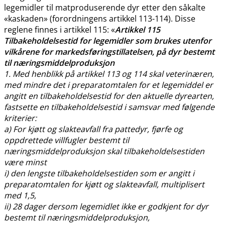
legemidler til matproduserende dyr etter den såkalte
«kaskaden» (forordningens artikkel 113-114). Disse
reglene finnes i artikkel 115: «
Artikkel 115
Tilbakeholdelsestid for legemidler som brukes utenfor
vilkårene for markedsføringstillatelsen, på dyr bestemt
til næringsmiddelproduksjon
1. Med henblikk på artikkel 113 og 114 skal veterinæren,
med mindre det i preparatomtalen for et legemiddel er
angitt en tilbakeholdelsestid for den aktuelle dyrearten,
fastsette en tilbakeholdelsestid i samsvar med følgende
kriterier:
a) For kjøtt og slakteavfall fra pattedyr, fjørfe og
oppdrettede villfugler bestemt til
næringsmiddelproduksjon skal tilbakeholdelsestiden
være minst
i) den lengste tilbakeholdelsestiden som er angitt i
preparatomtalen for kjøtt og slakteavfall, multiplisert
med 1,5,
ii) 28 dager dersom legemidlet ikke er godkjent for dyr
bestemt til næringsmiddelproduksjon,