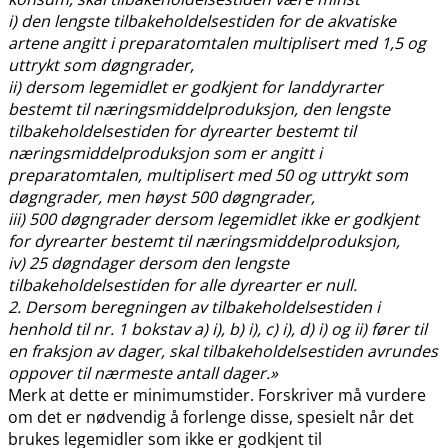
i) den lengste tilbakeholdelsestiden for de akvatiske
artene angitt i preparatomtalen multiplisert med 1,5 og
uttrykt som døgngrader,
ii) dersom legemidlet er godkjent for landdyrarter
bestemt til næringsmiddelproduksjon, den lengste
tilbakeholdelsestiden for dyrearter bestemt til
næringsmiddelproduksjon som er angitt i
preparatomtalen, multiplisert med 50 og uttrykt som
døgngrader, men høyst 500 døgngrader,
iii) 500 døgngrader dersom legemidlet ikke er godkjent
for dyrearter bestemt til næringsmiddelproduksjon,
iv) 25 døgndager dersom den lengste
tilbakeholdelsestiden for alle dyrearter er null.
2. Dersom beregningen av tilbakeholdelsestiden i
henhold til nr. 1 bokstav a) i), b) i), c) i), d) i) og ii) fører til
en fraksjon av dager, skal tilbakeholdelsestiden avrundes
oppover til nærmeste antall dager.»
Merk at dette er minimumstider. Forskriver må vurdere
om det er nødvendig å forlenge disse, spesielt når det
brukes legemidler som ikke er godkjent til