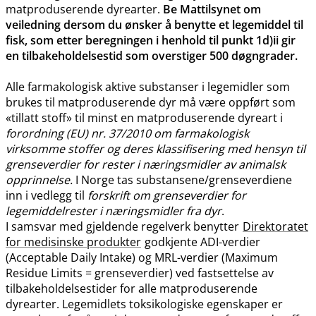
matproduserende dyrearter.
Be Mattilsynet om
veiledning dersom du ønsker å benytte et legemiddel til
fisk, som etter beregningen i henhold til punkt 1d)ii gir
en tilbakeholdelsestid som overstiger 500 døgngrader.
Alle farmakologisk aktive substanser i legemidler som
brukes til matproduserende dyr må være oppført som
«tillatt stoff» til minst en matproduserende dyreart i
forordning (EU) nr. 37/2010 om farmakologisk
virksomme stoffer og deres klassifisering med hensyn til
grenseverdier for rester i næringsmidler av animalsk
opprinnelse.
I Norge tas substansene​/​grenseverdiene
inn i vedlegg til
forskrift om grenseverdier for
legemiddelrester i næringsmidler fra dyr
.
I samsvar med gjeldende regelverk benytter
Direktoratet
for medisinske produkter
godkjente ADI-verdier
(Acceptable Daily Intake) og MRL-verdier (Maximum
Residue Limits = grenseverdier) ved fastsettelse av
tilbakeholdelsestider for alle matproduserende
dyrearter. Legemidlets toksikologiske egenskaper er