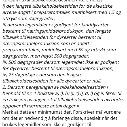
i) den lengste tilbakeholdelsestiden for de akvatiske
artene angitt i preparatomtalen multiplisert med 1,5 og
uttrykt som døgngrader,
ii) dersom legemidlet er godkjent for landdyrarter
bestemt til næringsmiddelproduksjon, den lengste
tilbakeholdelsestiden for dyrearter bestemt til
næringsmiddelproduksjon som er angitt i
preparatomtalen, multiplisert med 50 og uttrykt som
døgngrader, men høyst 500 døgngrader,
iii) 500 døgngrader dersom legemidlet ikke er godkjent
for dyrearter bestemt til næringsmiddelproduksjon,
iv) 25 døgndager dersom den lengste
tilbakeholdelsestiden for alle dyrearter er null.
2. Dersom beregningen av tilbakeholdelsestiden i
henhold til nr. 1 bokstav a) i), b) i), c) i), d) i) og ii) fører til
en fraksjon av dager, skal tilbakeholdelsestiden avrundes
oppover til nærmeste antall dager.»
Merk at dette er minimumstider. Forskriver må vurdere
om det er nødvendig å forlenge disse, spesielt når det
brukes legemidler som ikke er godkjent til