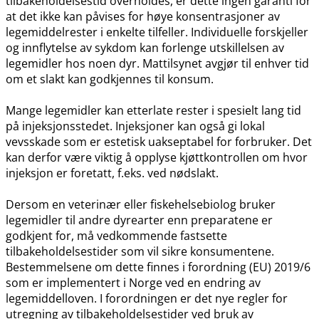
tilbakeholdelsestid overholdes, er dette ingen garanti for
at det ikke kan påvises for høye konsentrasjoner av
legemiddelrester i enkelte tilfeller. Individuelle forskjeller
og innflytelse av sykdom kan forlenge utskillelsen av
legemidler hos noen dyr. Mattilsynet avgjør til enhver tid
om et slakt kan godkjennes til konsum.
Mange legemidler kan etterlate rester i spesielt lang tid
på injeksjonsstedet. Injeksjoner kan også gi lokal
vevsskade som er estetisk uakseptabel for forbruker. Det
kan derfor være viktig å opplyse kjøttkontrollen om hvor
injeksjon er foretatt, f.eks. ved nødslakt.
Dersom en veterinær eller fiskehelsebiolog bruker
legemidler til andre dyrearter enn preparatene er
godkjent for, må vedkommende fastsette
tilbakeholdelsestider som vil sikre konsumentene.
Bestemmelsene om dette finnes i forordning (EU) 2019/6
som er implementert i Norge ved en endring av
legemiddelloven. I forordningen er det nye regler for
utregning av tilbakeholdelsestider ved bruk av