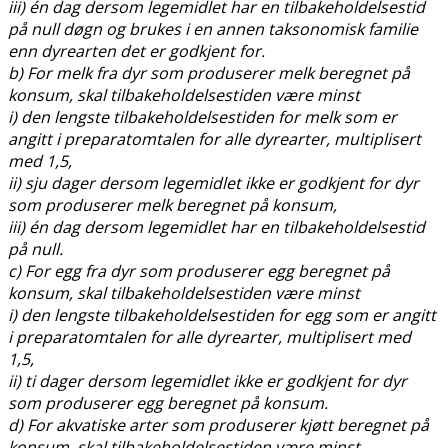
iii) én dag dersom legemidlet har en tilbakeholdelsestid
på null døgn og brukes i en annen taksonomisk familie
enn dyrearten det er godkjent for.
b) For melk fra dyr som produserer melk beregnet på
konsum, skal tilbakeholdelsestiden være minst
i) den lengste tilbakeholdelsestiden for melk som er
angitt i preparatomtalen for alle dyrearter, multiplisert
med 1,5,
ii) sju dager dersom legemidlet ikke er godkjent for dyr
som produserer melk beregnet på konsum,
iii) én dag dersom legemidlet har en tilbakeholdelsestid
på null.
c) For egg fra dyr som produserer egg beregnet på
konsum, skal tilbakeholdelsestiden være minst
i) den lengste tilbakeholdelsestiden for egg som er angitt
i preparatomtalen for alle dyrearter, multiplisert med
1,5,
ii) ti dager dersom legemidlet ikke er godkjent for dyr
som produserer egg beregnet på konsum.
d) For akvatiske arter som produserer kjøtt beregnet på
konsum, skal tilbakeholdelsestiden være minst