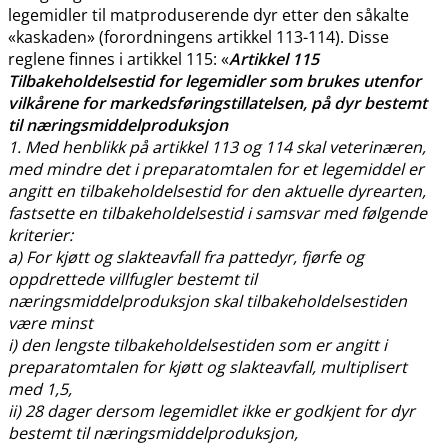
legemidler til matproduserende dyr etter den såkalte
«kaskaden» (forordningens artikkel 113-114). Disse
reglene finnes i artikkel 115: «
Artikkel 115
Tilbakeholdelsestid for legemidler som brukes utenfor
vilkårene for markedsføringstillatelsen, på dyr bestemt
til næringsmiddelproduksjon
1. Med henblikk på artikkel 113 og 114 skal veterinæren,
med mindre det i preparatomtalen for et legemiddel er
angitt en tilbakeholdelsestid for den aktuelle dyrearten,
fastsette en tilbakeholdelsestid i samsvar med følgende
kriterier:
a) For kjøtt og slakteavfall fra pattedyr, fjørfe og
oppdrettede villfugler bestemt til
næringsmiddelproduksjon skal tilbakeholdelsestiden
være minst
i) den lengste tilbakeholdelsestiden som er angitt i
preparatomtalen for kjøtt og slakteavfall, multiplisert
med 1,5,
ii) 28 dager dersom legemidlet ikke er godkjent for dyr
bestemt til næringsmiddelproduksjon,