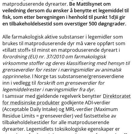
matproduserende dyrearter.
Be Mattilsynet om
veiledning dersom du ønsker å benytte et legemiddel til
fisk, som etter beregningen i henhold til punkt 1d)ii gir
en tilbakeholdelsestid som overstiger 500 døgngrader.
Alle farmakologisk aktive substanser i legemidler som
brukes til matproduserende dyr må være oppført som
«tillatt stoff» til minst en matproduserende dyreart i
forordning (EU) nr. 37/2010 om farmakologisk
virksomme stoffer og deres klassifisering med hensyn til
grenseverdier for rester i næringsmidler av animalsk
opprinnelse.
I Norge tas substansene​/​grenseverdiene
inn i vedlegg til
forskrift om grenseverdier for
legemiddelrester i næringsmidler fra dyr
.
I samsvar med gjeldende regelverk benytter
Direktoratet
for medisinske produkter
godkjente ADI-verdier
(Acceptable Daily Intake) og MRL-verdier (Maximum
Residue Limits = grenseverdier) ved fastsettelse av
tilbakeholdelsestider for alle matproduserende
dyrearter. Legemidlets toksikologiske egenskaper er