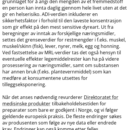
grunnlaget for å angi den mengden av et fremmedstoff
en person kan innta daglig gjennom hele livet uten at det
gir en helserisiko. ADI-verdien inkluderer en
sikkerhetsfaktor i forhold til den laveste konsentrasjon
som gir effekt på den mest sensitive dyreart. Ut fra
beregninger av inntak av forskjellige næringsmidler,
settes det grenseverdier for restmengder i f.eks. muskel,
muskel​/​skinn (fisk), lever, nyrer, melk, egg og honning.
Ved fastsettelse av MRL-verdier tas det også hensyn til
eventuelle effekter legemiddelrester kan ha på videre
prosessering av næringsmidler, samt om substansen
har annen bruk (f.eks. plantevernmiddel) som kan
medføre at konsumentene utsettes for
tilleggseksponering.
Når det anses nødvendig revurderer
Direktoratet for
medisinske produkter
tilbakeholdelsestiden for
preparater som bare er godkjent i Norge, og vi følger
gjeldende europeisk praksis. De fleste endringer søkes
av produsenten som følge av nye data eller endrede
krav. Endringer kan også komme etter felles